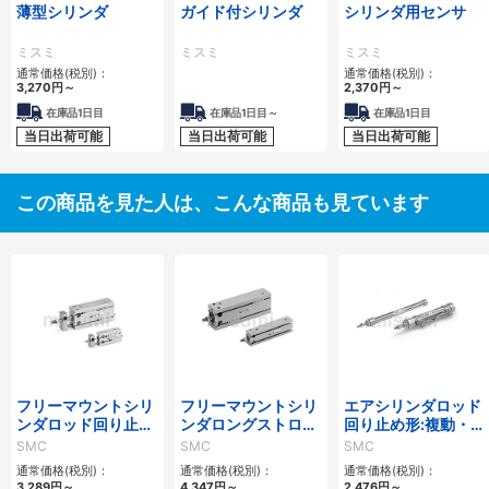
薄型シリンダ
ガイド付シリンダ
シリンダ用センサ
ミスミ
ミスミ
ミスミ
通常価格(税別)：
通常価格(税別)：
3,270
円
～
2,370
円
～
在庫品1日目
在庫品1日目～
在庫品1日目
当日出荷可能
当日出荷可能
当日出荷可能
この商品を見た人は、こんな商品も見ています
フリーマウントシリ
フリーマウントシリ
エアシリンダロッド
ンダロッド回り止め
ンダロングストロー
回り止め形:複動・片
形、複動:片ロッ
クタイプ、複動:片ロ
ロッド/CJ2Kシリー
SMC
SMC
SMC
ド/CUKシリーズ
ッド/CUシリーズ
ズ
通常価格(税別)：
通常価格(税別)：
通常価格(税別)：
3,289
円
～
4,347
円
～
2,476
円
～