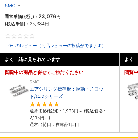
ロッド回り止め形、複動:片ロッド/CUKシリーズ
SMC
23,076
通常単価(税別)：
円
(税込単価)：
25,384
円
0
0件のレビュー（商品レビューの投稿ができます）
よく一緒に見られています
よく一
閲覧中の商品と併せてご検討ください
閲覧
SMC
エアシリンダ標準形：複動・片ロッ
ド/CJ2シリーズ
5
通常価格(税別)：
1,923
円
～
(税込価格：
2,115
円
～)
通常出荷日：在庫品1日目