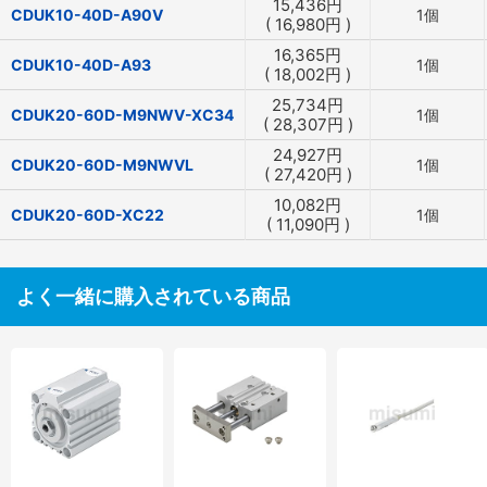
15,436
円
CDUK10-40D-A90V
1個
(
16,980
円
)
16,365
円
CDUK10-40D-A93
1個
(
18,002
円
)
25,734
円
CDUK20-60D-M9NWV-XC34
1個
(
28,307
円
)
24,927
円
CDUK20-60D-M9NWVL
1個
(
27,420
円
)
10,082
円
CDUK20-60D-XC22
1個
(
11,090
円
)
よく一緒に購入されている商品