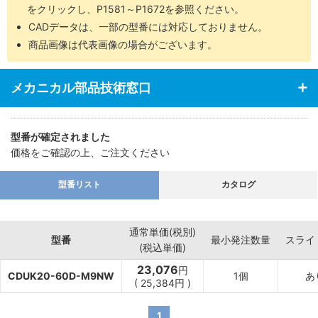
をクリックし、P1581～P1672を参照ください。
CADデータは、一部の型番には対応しておりません。
商品画像は代表画像の場合がございます。
メカニカル部品技術窓口
型番が確定されました
価格をご確認の上、ご注文ください
型番リスト
カタログ
通常単価(税別)
型番
最小発注数量
スライ
(税込単価)
23,076
円
CDUK20-60D-M9NW
1個
あ
(
25,384
円
)
1