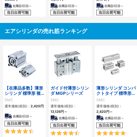
在庫品1日目～
在庫品1日目～
在庫品1日目～
当日出荷可能
当日出荷可能
当日出荷可能
エアシリンダの売れ筋ランキング
【在庫品多数】薄形
ガイド付薄形シリン
薄形シリンダ コンパ
シリンダ 標準形 複
ダ MGPシリーズ
クトタイプ 標準形
動・片ロッド CQ2
複動 片ロッド CQS
SMC
SMC
SMC
シリーズ
シリーズ
通常価格(税別)：
2,420
円
通常価格(税別)：
通常価格(税別)：
13,126
円
～
2,420
円
～
在庫品1日目～
在庫品1日目～
在庫品1日目～
当日出荷可能
当日出荷可能
当日出荷可能
4.5
4.6