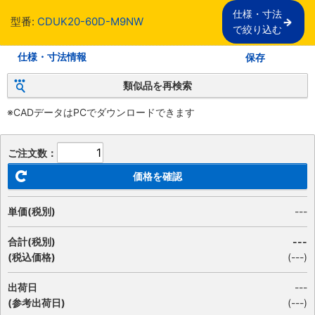
仕様・寸法

型番:
CDUK20-60D-M9NW
で絞り込む
仕様・寸法情報
保存
類似品を再検索
※CADデータはPCでダウンロードできます
ご注文数：
価格を確認
単価(税別)
---
合計(税別)
---
(税込価格)
(
---
)
出荷日
---
(参考出荷日)
(---)