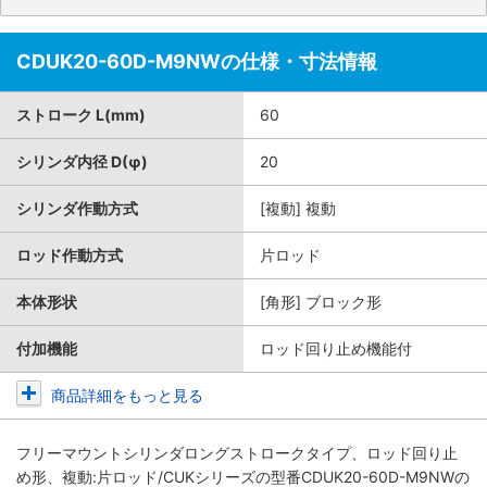
CDUK20-60D-M9NWの仕様・寸法情報
ストローク L(mm)
60
シリンダ内径 D(φ)
20
シリンダ作動方式
[複動] 複動
ロッド作動方式
片ロッド
本体形状
[角形] ブロック形
付加機能
ロッド回り止め機能付
商品詳細をもっと見る
フリーマウントシリンダロングストロークタイプ、ロッド回り止
め形、複動:片ロッド/CUKシリーズ
の型番CDUK20-60D-M9NWの