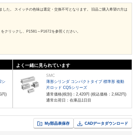
りました。 スイッチの色味は選定・交換不可となります。 旧品ご購入希望の方は
クリックし、P1581～P1672を参照ください。
よく一緒に見られています
SMC
2シ
薄形シリンダ コンパクトタイプ 標準形 複動
片ロッド CQSシリーズ
5
円
)
通常価格(税別)：
2,420
円
(税込価格：
2,662
円
)
通常出荷日：在庫品1日目
My部品表保存
CADデータダウンロード