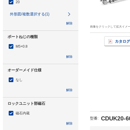
20
外形図/複数選択する(1)
解除
画像をクリックして拡大イメ
ポートねじの種類
カタログ
M5×0.8
解除
オーダーメイド仕様
なし
解除
ロックユニット部磁石
磁石内蔵
CDUK20-6
型番
:
解除