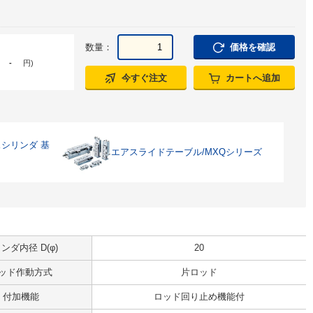
数量：
価格を確認
-
円
)
今すぐ注文
カートへ追加
シリンダ 基
エアスライドテーブル/MXQシリーズ
ンダ内径 D(φ)
20
ッド作動方式
片ロッド
付加機能
ロッド回り止め機能付