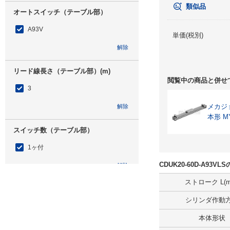
類似品
オートスイッチ（テーブル部）
A93V
単価(税別)
解除
リード線長さ（テーブル部）(m)
閲覧中の商品と併せ
3
メカジ
解除
本形 M
スイッチ数（テーブル部）
1ヶ付
CDUK20-60D-A93
解除
ストローク L(m
タイプ
シリンダ作動
CDUK
本体形状