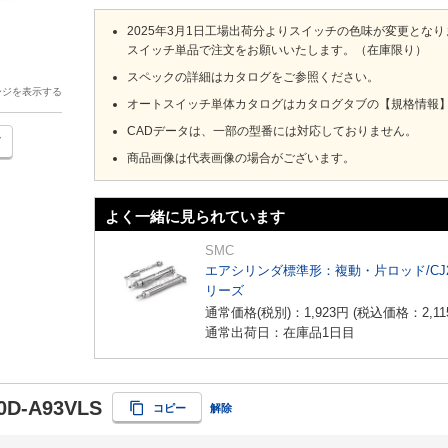
2025年3月1日工場出荷分よりスイッチの色味が変更とな
スイッチ単品で注文をお願いいたします。（在庫限り）
スペックの詳細はカタログをご参照ください。
ージを表示する
オートスイッチ単体カタログはカタログタブの【規格情報】を
CADデータは、一部の型番には対応しておりません。
商品画像は代表画像の場合がございます。
よく一緒に見られています
SMC
エアシリンダ標準形：複動・片ロッド/CJ
リーズ
通常価格(税別)：
1,923
円
(税込価格：
2,11
通常出荷日：在庫品1日目
0D-A93VLS
コピー
解除