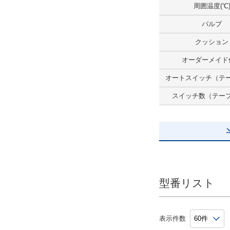
CAD
周囲温度(℃
2D
バルブ
3D
クッション
オーダーメイド
出荷日
オートスイッチ（テ
すべて
スイッチ数（テー
6日以内
型番リスト
表示件数