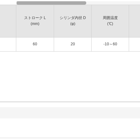
ストローク L
シリンダ内径 D
周囲温度
(mm)
(φ)
(℃)
60
20
-10～60