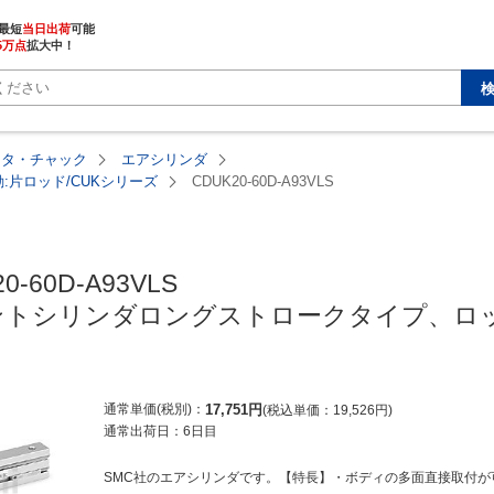
最短
当日出荷
5万点
拡大中！
ータ・チャック
エアシリンダ
片ロッド/CUKシリーズ
CDUK20-60D-A93VLS
0-60D-A93VLS

トシリンダロングストロークタイプ、ロッド
通常単価(税別)
17,751
円
税込単価
19,526
円
通常出荷日：
6日目
SMC社のエアシリンダです。【特長】・ボディの多面直接取付