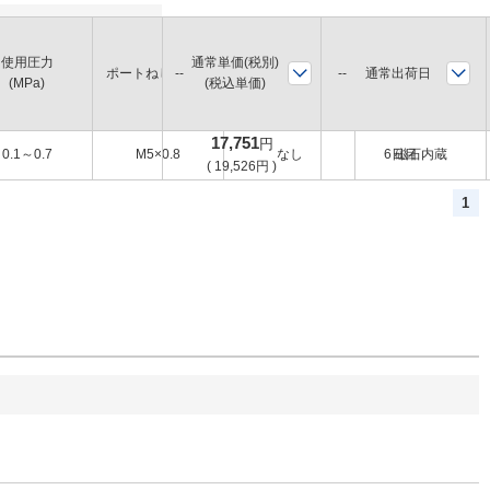
使用圧力
通常単価(税別)
オーダーメイド仕
ロックユニット部
通常出荷日
ポートねじの種類
(MPa)
(税込単価)
様
磁石
17,751
円
0.1～0.7
M5×0.8
なし
6日目
磁石内蔵
(
19,526
円
)
1