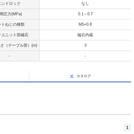
エンドロック
なし
用圧力(MPa)
0.1～0.7
ートねじの種類
M5×0.8
クユニット部磁石
磁石内蔵
さ（テーブル部）(m)
3
-
-
カタログ
1