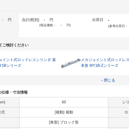
-
円
合計(税別)
-
円
出荷日
-
(税込価格：
-
円
)
(参考出荷日：
てご検討ください
ョイント式ロッドレスシリンダ 基
メカジョイント式ロッドレス
Y1Bシリーズ
本形 MY1B-Zシリーズ
－閉じる
VLSの仕様・寸法情報
m)
60
シリ
方式
[複動] 複動
ロ
[角形] ブロック形