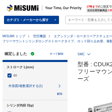
MISUMI | Your Time, Our Priority
17時まで
のご注文で
13
当日出荷対象商品
カテゴリ・メーカーから探す
MISUMI トップ
空圧機器
エアシリンダ・ロータリーアクチュエ
フリーマウントシリンダロングストロークタイプ、ロッド回り止め形、複動:
確定しました
すべて解除
SMC
型番 : CDUK2
ストローク L(mm)
フリーマウン
60
ーズ
外形図/複数選択する(1)
解除
シリンダ内径 D(φ)