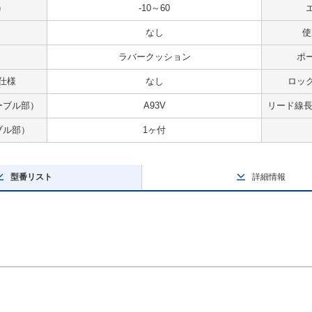
)
-10～60
なし
使
ラバークッション
ポ
仕様
なし
ロッ
ーブル部）
A93V
リード線長
ブル部）
1ヶ付
型番リスト
詳細情報