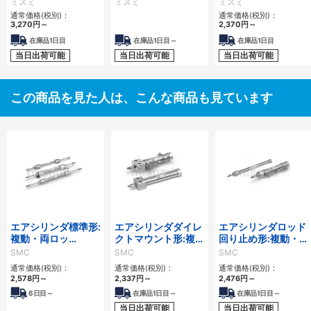
ミスミ
ミスミ
ミスミ
通常価格(税別)：
通常価格(税別)：
3,270
円
～
2,370
円
～
在庫品1日目
在庫品1日目～
在庫品1日目
当日出荷可能
当日出荷可能
当日出荷可能
この商品を見た人は、こんな商品も見ています
エアシリンダ標準形:
エアシリンダダイレ
エアシリンダロッド
複動・両ロッ
クトマウント形:複
回り止め形:複動・片
ド/CJ2Wシリーズ
動・片ロッド/CJ2R
ロッド/CJ2Kシリー
SMC
SMC
SMC
シリーズ
ズ
通常価格(税別)：
通常価格(税別)：
通常価格(税別)：
2,578
円
～
2,337
円
～
2,476
円
～
6
日目～
在庫品1日目～
在庫品1日目～
当日出荷可能
当日出荷可能