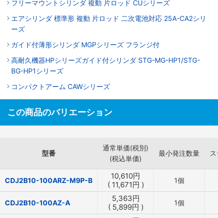
フリーマウントシリンダ 複動 片ロッド CUシリーズ
エアシリンダ 標準形 複動 片ロッド 二次電池対応 25A-CA2シリ
ーズ
ガイド付薄形シリンダ MGPシリーズ フランジ付
高耐久機器HPシリーズガイド付シリンダ STG-MG-HP1/STG-
BG-HP1シリーズ
コンパクトアーム CAWシリーズ
この商品のバリエーション
通常単価(税別)
型番
最小発注数量
ス
(税込単価)
10,610
円
CDJ2B10-100ARZ-M9P-B
1個
(
11,671
円
)
5,363
円
CDJ2B10-100AZ-A
1個
(
5,899
円
)