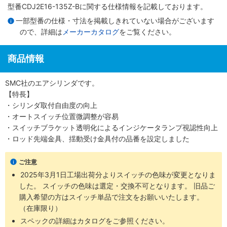
型番CDJ2E16-135Z-Bに関する仕様情報を記載しております。
一部型番の仕様・寸法を掲載しきれていない場合がございます
ので、詳細は
メーカーカタログ
をご覧ください。
商品情報
SMC社のエアシリンダです。
【特長】
・シリンダ取付自由度の向上
・オートスイッチ位置微調整が容易
・スイッチブラケット透明化によるインジケータランプ視認性向上
・ロッド先端金具、揺動受け金具付の品番を設定しました
ご注意
2025年3月1日工場出荷分よりスイッチの色味が変更となりま
した。 スイッチの色味は選定・交換不可となります。 旧品ご
購入希望の方はスイッチ単品で注文をお願いいたします。
（在庫限り）
スペックの詳細はカタログをご参照ください。