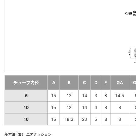
チューブ内径
A
B
C
D
F
GA
G
6
15
12
14
3
8
14.5
10
15
12
14
4
8
8
16
15
18.3
20
5
8
8
基本形（B） エアクッション