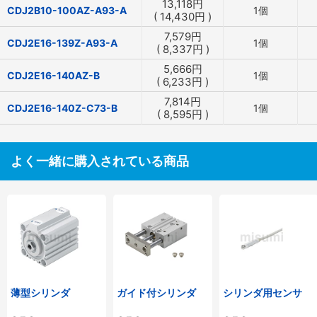
13,118
円
CDJ2B10-100AZ-A93-A
1個
(
14,430
円
)
7,579
円
CDJ2E16-139Z-A93-A
1個
(
8,337
円
)
5,666
円
CDJ2E16-140AZ-B
1個
(
6,233
円
)
7,814
円
CDJ2E16-140Z-C73-B
1個
(
8,595
円
)
よく一緒に購入されている商品
薄型シリンダ
ガイド付シリンダ
シリンダ用センサ