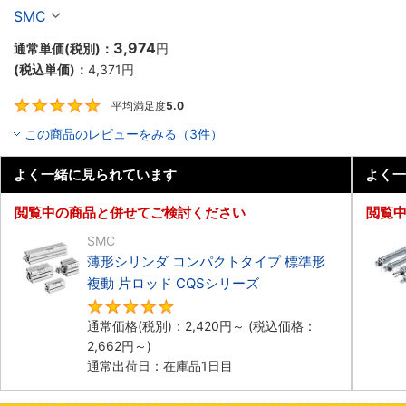
ズ
SMC
3,974
通常単価(税別)：
円
(税込単価)：
4,371
円
平均満足度
5.0
5
この商品のレビューをみる（3件）
よく一緒に見られています
よく一
閲覧中の商品と併せてご検討ください
閲覧
SMC
薄形シリンダ コンパクトタイプ 標準形
複動 片ロッド CQSシリーズ
4.9
通常価格(税別)：
2,420
円
～
(税込価格：
2,662
円
～)
通常出荷日：在庫品1日目