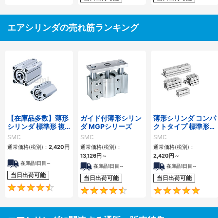
エアシリンダの売れ筋ランキング
【在庫品多数】薄形
ガイド付薄形シリン
薄形シリンダ コンパ
シリンダ 標準形 複
ダ MGPシリーズ
クトタイプ 標準形
動・片ロッド CQ2
複動 片ロッド CQS
SMC
SMC
SMC
シリーズ
シリーズ
通常価格(税別)：
2,420
円
通常価格(税別)：
通常価格(税別)：
13,126
円
～
2,420
円
～
在庫品1日目～
在庫品1日目～
在庫品1日目～
当日出荷可能
当日出荷可能
当日出荷可能
4.5
4.6