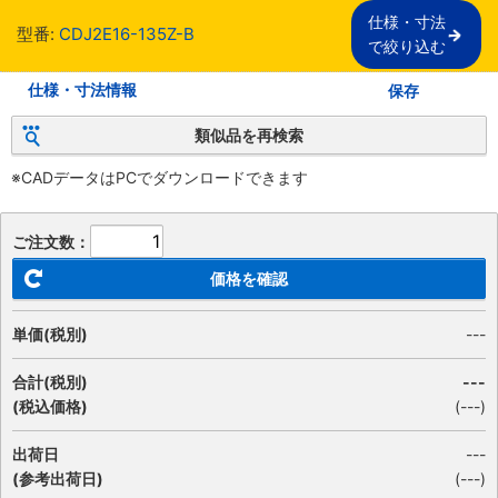
仕様・寸法

型番:
CDJ2E16-135Z-B
で絞り込む
仕様・寸法情報
保存
類似品を再検索
※CADデータはPCでダウンロードできます
ご注文数：
価格を確認
単価(税別)
---
合計(税別)
---
(税込価格)
(
---
)
出荷日
---
(参考出荷日)
(---)