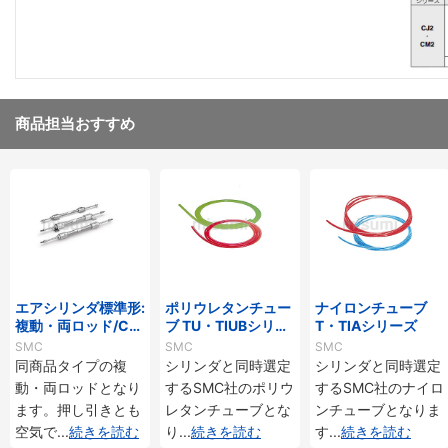
商品担当おすすめ
エアシリンダ標準形:
ポリウレタンチュー
ナイロンチューブ
複動・両ロッド/CJ
ブ TU・TIUBシリー
T・TIAシリーズ
2Wシリーズ
ズ
SMC
SMC
SMC
同商品タイプの複
シリンダと同時選定
シリンダと同時選定
動・両ロッドとなり
するSMC社のポリウ
するSMC社のナイロ
ます。押し引きとも
レタンチューブとな
ンチューブとなりま
空気で
...
続きを読む
り
...
続きを読む
す
...
続きを読む