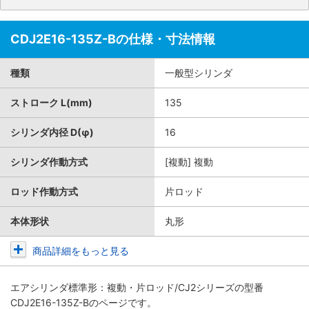
CDJ2E16-135Z-Bの仕様・寸法情報
種類
一般型シリンダ
ストローク L(mm)
135
シリンダ内径 D(φ)
16
シリンダ作動方式
[複動] 複動
ロッド作動方式
片ロッド
本体形状
丸形
商品詳細をもっと見る
エアシリンダ標準形：複動・片ロッド/CJ2シリーズ
の型番
CDJ2E16-135Z-Bのページです。