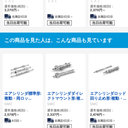
ミスミ
ミスミ
ミスミ
通常価格(税別)：
通常価格(税別)：
3,270
円
～
2,370
円
～
在庫品1日目
在庫品1日目～
在庫品1日目
当日出荷可能
当日出荷可能
当日出荷可能
この商品を見た人は、こんな商品も見ています
エアシリンダ標準形:
エアシリンダダイレ
エアシリンダロッド
複動・両ロッ
クトマウント形:複
回り止め形:複動・片
ド/CJ2Wシリーズ
動・片ロッド/CJ2R
ロッド/CJ2Kシリー
SMC
SMC
SMC
シリーズ
ズ
通常価格(税別)：
通常価格(税別)：
通常価格(税別)：
2,578
円
～
2,337
円
～
2,476
円
～
6
日目～
在庫品1日目～
在庫品1日目～
当日出荷可能
当日出荷可能