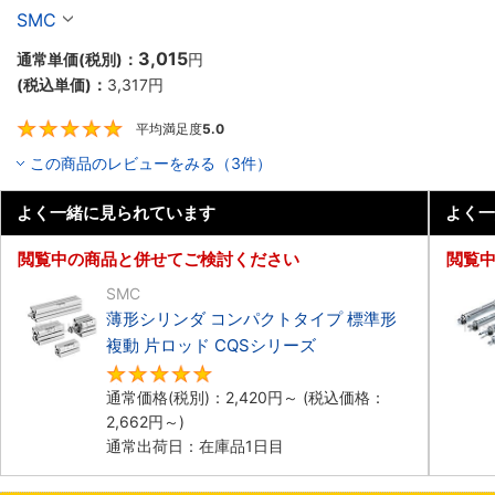
ズ
SMC
3,015
通常単価(税別)：
円
(税込単価)：
3,317
円
平均満足度
5.0
5
この商品のレビューをみる（3件）
よく一緒に見られています
よく一
閲覧中の商品と併せてご検討ください
閲覧
SMC
薄形シリンダ コンパクトタイプ 標準形
複動 片ロッド CQSシリーズ
4.9
通常価格(税別)：
2,420
円
～
(税込価格：
2,662
円
～)
通常出荷日：在庫品1日目