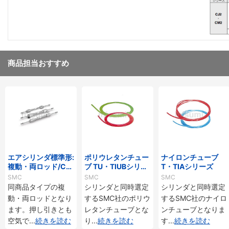
商品担当おすすめ
エアシリンダ標準形:
ポリウレタンチュー
ナイロンチューブ
複動・両ロッド/CJ
ブ TU・TIUBシリー
T・TIAシリーズ
2Wシリーズ
ズ
SMC
SMC
SMC
同商品タイプの複
シリンダと同時選定
シリンダと同時選定
動・両ロッドとなり
するSMC社のポリウ
するSMC社のナイロ
ます。押し引きとも
レタンチューブとな
ンチューブとなりま
空気で
...
続きを読む
り
...
続きを読む
す
...
続きを読む