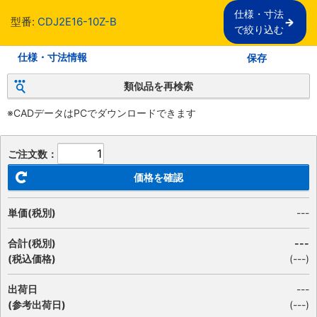
仕様・寸法

型番:
CDJ2E16-10Z-B
で絞り込む
仕様・寸法情報
保存
類似品を再検索
※CADデータはPCでダウンロードできます
ご注文数：
価格を確認
単価(税別)
---
合計(税別)
---
(税込価格)
(
---
)
出荷日
---
(参考出荷日)
(---)