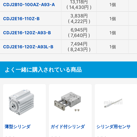
13,118
円
CDJ2B10-100AZ-A93-A
1個
(
14,430
円
)
3,838
円
CDJ2E16-110Z-B
1個
(
4,222
円
)
6,945
円
CDJ2E16-120Z-A93-B
1個
(
7,640
円
)
7,494
円
CDJ2E16-120Z-A93L-B
1個
(
8,243
円
)
よく一緒に購入されている商品
薄型シリンダ
ガイド付シリンダ
シリンダ用センサ