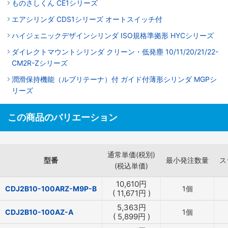
ものさしくん CE1シリーズ
エアシリンダ CDS1シリーズ オートスイッチ付
ハイジェニックデザインシリンダ ISO規格準拠形 HYCシリーズ
ダイレクトマウントシリンダ クリーン・低発塵 10/11/20/21/22-
CM2R-Zシリーズ
潤滑保持機能（ルブリテーナ）付 ガイド付薄形シリンダ MGPシ
リーズ
この商品のバリエーション
通常単価(税別)
型番
最小発注数量
ス
(税込単価)
10,610
円
CDJ2B10-100ARZ-M9P-B
1個
(
11,671
円
)
5,363
円
CDJ2B10-100AZ-A
1個
(
5,899
円
)