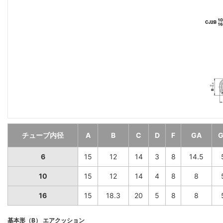
チューブ内径
A
B
C
D
F
GA
G
6
15
12
14
3
8
14.5
10
15
12
14
4
8
8
16
15
18.3
20
5
8
8
基本形（B） エアクッション