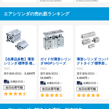
エアシリンダの売れ筋ランキング
【在庫品多数】薄形
ガイド付薄形シリン
薄形シリンダ コンパ
シリンダ 標準形 複
ダ MGPシリーズ
クトタイプ 標準形
動・片ロッド CQ2
複動 片ロッド CQS
SMC
SMC
SMC
シリーズ
シリーズ
通常価格(税別)：
2,420
円
通常価格(税別)：
通常価格(税別)：
13,126
円
～
2,420
円
～
在庫品1日目～
在庫品1日目～
在庫品1日目～
当日出荷可能
当日出荷可能
当日出荷可能
4.5
4.6