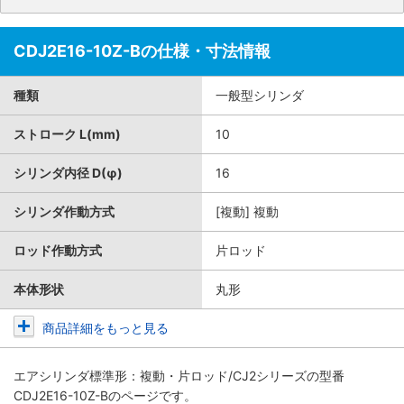
CDJ2E16-10Z-Bの仕様・寸法情報
種類
一般型シリンダ
ストローク L(mm)
10
シリンダ内径 D(φ)
16
シリンダ作動方式
[複動] 複動
ロッド作動方式
片ロッド
本体形状
丸形
商品詳細をもっと見る
エアシリンダ標準形：複動・片ロッド/CJ2シリーズ
の型番
CDJ2E16-10Z-Bのページです。