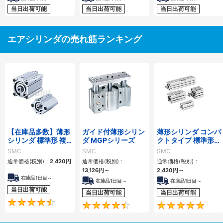
当日出荷可能
当日出荷可能
当日出荷可能
エアシリンダの売れ筋ランキング
【在庫品多数】薄形
ガイド付薄形シリン
薄形シリンダ コンパ
シリンダ 標準形 複
ダ MGPシリーズ
クトタイプ 標準形
動・片ロッド CQ2
複動 片ロッド CQS
SMC
SMC
SMC
シリーズ
シリーズ
通常価格(税別)：
2,420
円
通常価格(税別)：
通常価格(税別)：
13,126
円
～
2,420
円
～
在庫品1日目～
在庫品1日目～
在庫品1日目～
当日出荷可能
当日出荷可能
当日出荷可能
4.5
4.6