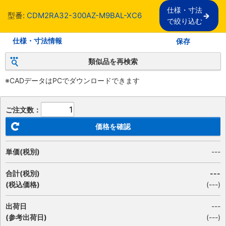
仕様・寸法

型番:
CDM2RA32-300AZ-M9BAL-XC6
で絞り込む
仕様・寸法情報
保存
類似品を再検索
※CADデータはPCでダウンロードできます
ご注文数：
価格を確認
単価(税別)
---
合計(税別)
---
(税込価格)
(
---
)
出荷日
---
(参考出荷日)
(---)