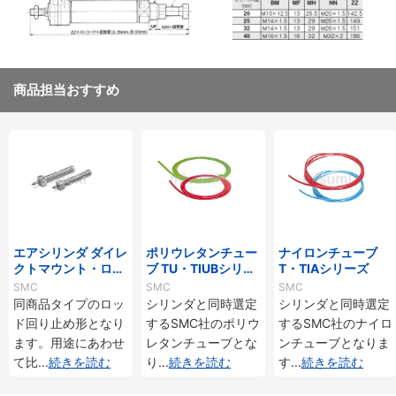
商品担当おすすめ
エアシリンダ ダイレ
ポリウレタンチュー
ナイロンチューブ
クトマウント・ロッ
ブ TU・TIUBシリー
T・TIAシリーズ
ド回り止め形 複動・
ズ
SMC
SMC
SMC
片ロッド CM2RKシ
同商品タイプのロッ
シリンダと同時選定
シリンダと同時選定
リーズ
ド回り止め形となり
するSMC社のポリウ
するSMC社のナイロ
ます。用途にあわせ
レタンチューブとな
ンチューブとなりま
て比
...
続きを読む
り
...
続きを読む
す
...
続きを読む