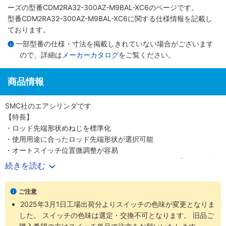
ーズ
の型番CDM2RA32-300AZ-M9BAL-XC6のページです。
型番CDM2RA32-300AZ-M9BAL-XC6に関する仕様情報を記載し
ております。
一部型番の仕様・寸法を掲載しきれていない場合がございます
ので、詳細は
メーカーカタログ
をご覧ください。
商品情報
SMC社のエアシリンダです
【特長】
・ロッド先端形状めねじを標準化
・使用用途に合ったロッド先端形状が選択可能
・オートスイッチ位置微調整が容易
・スイッチブラケット透明化によるインジケータランプ視認性向上
続きを読む
・ダイレクトマウントシリンダCM2Rシリーズは、角形ロッドカバ
ーにより直接取付ができるシリンダです
ご注意
・省スペースを実現
2025年3月1日工場出荷分よりスイッチの色味が変更となりま
・取付精度・強度の向上
した。 スイッチの色味は選定・交換不可となります。 旧品ご
・前面取付形と底面取付形の2種類の取付形式