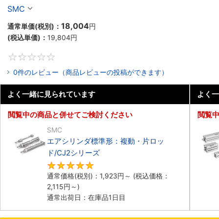
ド／CM2Rシリーズ
SMC
18,004
通常単価(税別)：
円
(税込単価)：
19,804
円
0
0件のレビュー（商品レビューの投稿ができます）
よく一緒に見られています
よく一
閲覧中の商品と併せてご検討ください
閲覧
SMC
エアシリンダ標準形：複動・片ロッ
ド/CJ2シリーズ
5
通常価格(税別)：
1,923
円
～
(税込価格：
2,115
円
～)
通常出荷日：在庫品1日目