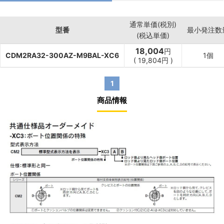
通常単価(税別)
型番
最小発注数
(税込単価)
18,004
円
CDM2RA32-300AZ-M9BAL-XC6
1個
(
19,804
円
)
1
商品情報