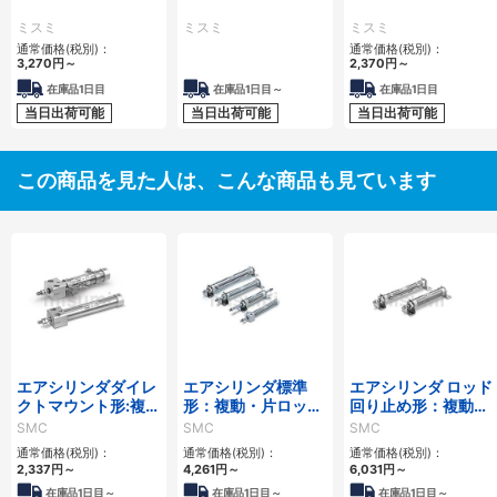
ミスミ
ミスミ
ミスミ
通常価格(税別)：
通常価格(税別)：
3,270
円
～
2,370
円
～
在庫品1日目
在庫品1日目～
在庫品1日目
当日出荷可能
当日出荷可能
当日出荷可能
この商品を見た人は、こんな商品も見ています
エアシリンダダイレ
エアシリンダ標準
エアシリンダ ロッド
クトマウント形:複
形：複動・片ロッド
回り止め形：複動・
動・片ロッド/CJ2R
／CM2シリーズ
片ロッド/CM2Kシ
SMC
SMC
SMC
シリーズ
リーズ
通常価格(税別)：
通常価格(税別)：
通常価格(税別)：
2,337
円
～
4,261
円
～
6,031
円
～
在庫品1日目～
在庫品1日目～
在庫品1日目～