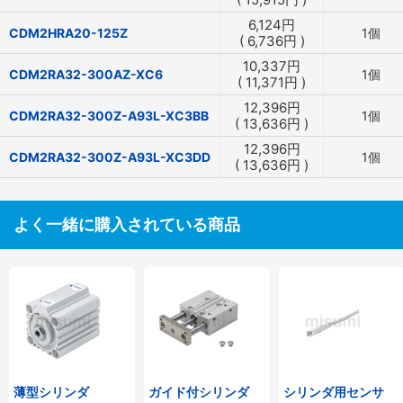
6,124
円
CDM2HRA20-125Z
1個
(
6,736
円
)
10,337
円
CDM2RA32-300AZ-XC6
1個
(
11,371
円
)
12,396
円
CDM2RA32-300Z-A93L-XC3BB
1個
(
13,636
円
)
12,396
円
CDM2RA32-300Z-A93L-XC3DD
1個
(
13,636
円
)
よく一緒に購入されている商品
薄型シリンダ
ガイド付シリンダ
シリンダ用センサ