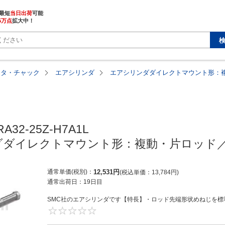
最短
当日出荷
5万点
拡大中！
ータ・チャック
エアシリンダ
エアシリンダダイレクトマウント形：複
A32-25Z-H7A1L

ダイレクトマウント形：複動・片ロッド／
通常単価(税別)
12,531
円
税込単価
13,784
円
通常出荷日：
19日目
SMC社のエアシリンダです【特長】・ロッド先端形状めねじを標準
0