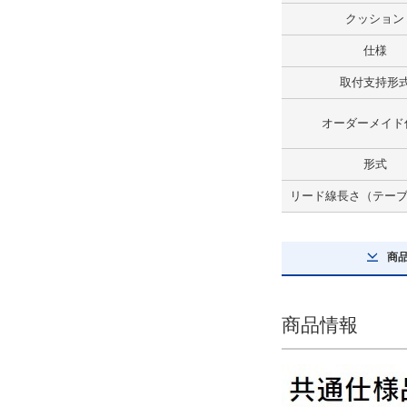
クッション
オーダーメイド仕様
仕様
なし
取付支持形
解除
オーダーメイド
形式
形式
空気圧タイプ
リード線長さ（テーブル
解除
オートスイッチ（テーブル部）
商
H7A1
解除
商品情報
リード線長さ（テーブル部）(m)
3