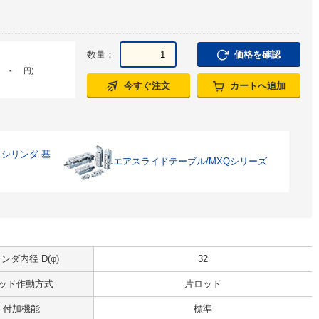
数量：
価格を確認
-
円
)
今すぐ注文
カートへ追加
シリンダ 基
エアスライドテーブル/MXQシリーズ
ンダ内径 D(φ)
32
ッド作動方式
片ロッド
付加機能
標準