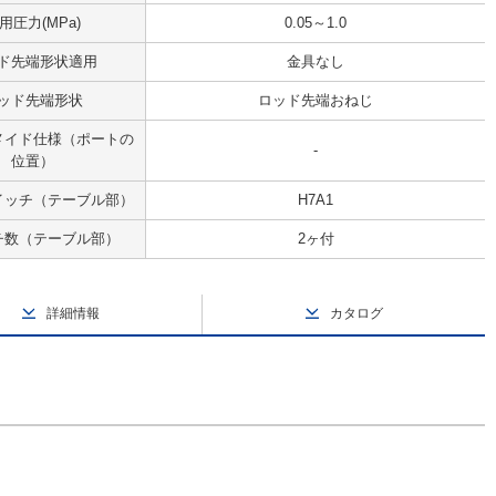
用圧力(MPa)
0.05～1.0
ド先端形状適用
金具なし
ッド先端形状
ロッド先端おねじ
メイド仕様（ポートの
-
位置）
イッチ（テーブル部）
H7A1
チ数（テーブル部）
2ヶ付
詳細情報
カタログ