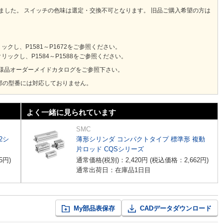
りました。 スイッチの色味は選定・交換不可となります。 旧品ご購入希望の方は
し、P1581～P1672をご参照ください。
ックし、P1584～P1588をご参照ください。
様品オーダーメイドカタログをご参照下さい。
部の型番には対応しておりません。
よく一緒に見られています
SMC
2シ
薄形シリンダ コンパクトタイプ 標準形 複動
片ロッド CQSシリーズ
5
円
)
通常価格(税別)：
2,420
円
(税込価格：
2,662
円
)
通常出荷日：在庫品1日目
My部品表保存
CADデータダウンロード