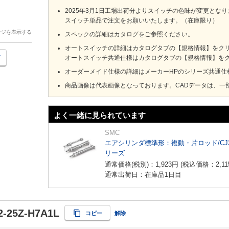
2025年3月1日工場出荷分よりスイッチの色味が変更とな
スイッチ単品で注文をお願いいたします。（在庫限り）
ージを表示する
スペックの詳細はカタログをご参照ください。
オートスイッチの詳細はカタログタブの【規格情報】をクリック
オートスイッチ共通仕様はカタログタブの【規格情報】をクリ
オーダーメイド仕様の詳細はメーカーHPのシリーズ共通仕
商品画像は代表画像となっております。CADデータは、一
よく一緒に見られています
SMC
エアシリンダ標準形：複動・片ロッド/CJ
リーズ
通常価格(税別)：
1,923
円
(税込価格：
2,11
通常出荷日：在庫品1日目
-25Z-H7A1L
コピー
解除