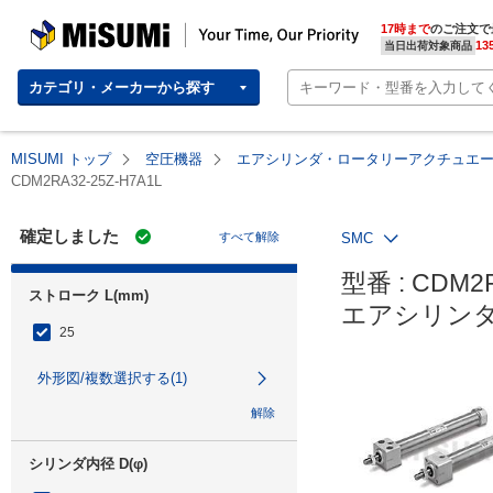
MISUMI | Your Time, Our Priority
17時まで
のご注文で
13
当日出荷対象商品
カテゴリ・メーカーから探す
MISUMI トップ
空圧機器
エアシリンダ・ロータリーアクチュエ
CDM2RA32-25Z-H7A1L
確定しました
すべて解除
SMC
型番 : CDM2R
ストローク L(mm)
エアシリンダ
25
外形図/複数選択する(1)
解除
シリンダ内径 D(φ)