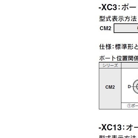
解除
スイッチ数（テーブル部）
2ヶ付
解除
タイプ
CDM2R
CAD
2D
3D
出荷日
すべて
19日以内