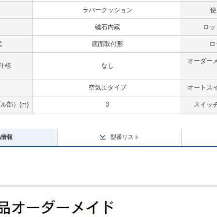
ラバークッション
使
磁石内蔵
ロッ
式
底面取付形
ロ
オーダー
仕様
なし
空気圧タイプ
オートス
部）(m)
3
スイッ
品情報
型番リスト