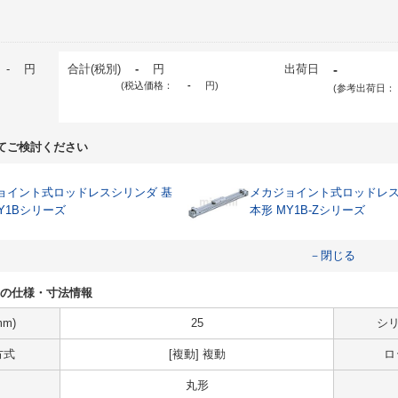
-
円
合計(税別)
-
円
出荷日
-
(税込価格：
-
円
)
(参考出荷日：
てご検討ください
ョイント式ロッドレスシリンダ 基
メカジョイント式ロッドレス
Y1Bシリーズ
本形 MY1B-Zシリーズ
－閉じる
7A1Lの仕様・寸法情報
m)
25
シリ
方式
[複動] 複動
ロ
丸形