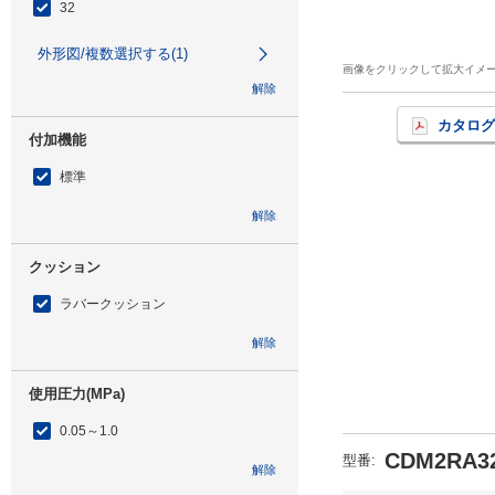
32
外形図/複数選択する(1)
画像をクリックして拡大イメ
解除
カタログ
付加機能
標準
解除
クッション
ラバークッション
解除
使用圧力(MPa)
0.05～1.0
CDM2RA32
型番
:
解除