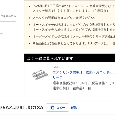
2025年3月1日工場出荷分よりスイッチの色味が変更とな
スイッチ単品で注文をお願いいたします。（在庫限り）
ージを表示する
スペックの詳細はカタログをご参照ください。
オートスイッチの詳細はカタログタブの【規格情報】をクリック
オートスイッチ共通仕様はカタログタブの【規格情報】をクリ
オーダーメイド仕様の詳細はメーカーHPのシリーズ共通仕
商品画像は代表画像となっております。CADデータは、一
よく一緒に見られています
SMC
エアシリンダ標準形：複動・片ロッド/CJ
リーズ
通常価格(税別)：
1,923
円
(税込価格：
2,11
通常出荷日：在庫品1日目
75AZ-J79L-XC13A
コピー
解除