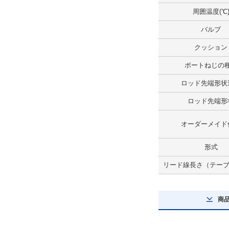
周囲温度(℃
ロッド先端形状
バルブ
おねじ
クッション
解除
ポートねじの
ジャバラ
ロッド先端形状
なし
ロッド先端形
解除
オーダーメイド
オーダーメイド仕様
形式
オートスイッチレール取付形
リード線長さ（テーブル
解除
オーダーメイド仕様（ポートの位置）
商
A