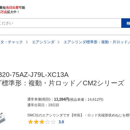
最短
当日出荷
5万点
拡大中！
ータ・チャック
エアシリンダ
エアシリンダ標準形：複動・片ロッド／
20-75AZ-J79L-XC13A

標準形：複動・片ロッド／CM2シリーズ
通常単価(税別)
13,284
円
税込単価
14,612
円
通常出荷日：
19日目
SMC社のエアシリンダです【特長】・ロッド先端形状めねじを標準
3.0
3