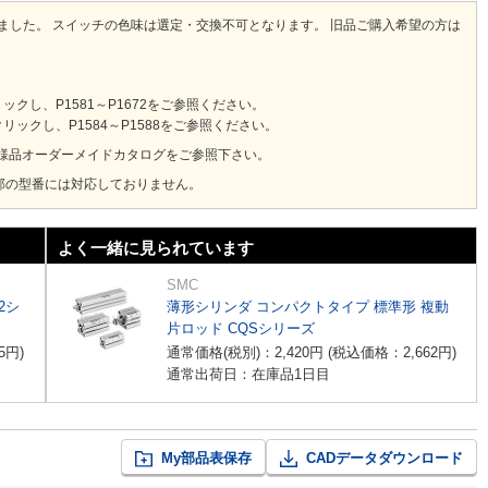
りました。 スイッチの色味は選定・交換不可となります。 旧品ご購入希望の方は
し、P1581～P1672をご参照ください。
ックし、P1584～P1588をご参照ください。
様品オーダーメイドカタログをご参照下さい。
部の型番には対応しておりません。
よく一緒に見られています
SMC
2シ
薄形シリンダ コンパクトタイプ 標準形 複動
片ロッド CQSシリーズ
5
円
)
通常価格(税別)：
2,420
円
(税込価格：
2,662
円
)
通常出荷日：在庫品1日目
My部品表保存
CADデータダウンロード