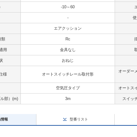
)
-10～60
-
使
エアクッション
種類
Rc
適用
金具なし
状
おねじ
オーダー
仕様
オートスイッチレール取付形
空気圧タイプ
オートス
部）(m)
3m
スイッ
品情報
型番リスト