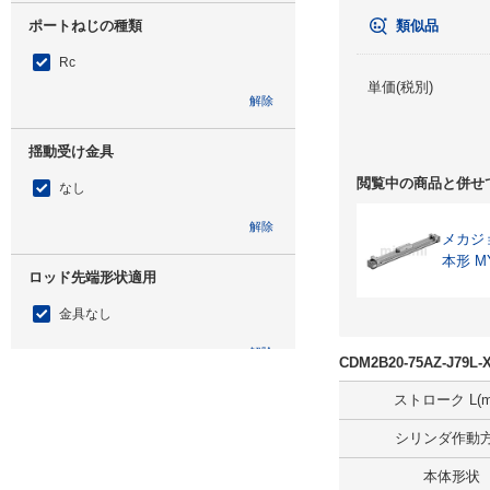
ポートねじの種類
類似品
Rc
単価(税別)
解除
揺動受け金具
閲覧中の商品と併せ
なし
解除
メカジ
本形 M
ロッド先端形状適用
金具なし
解除
CDM2B20-75AZ-J7
ストローク L(m
取付支持形式
シリンダ作動
基本形（両側ボス付）
本体形状
解除