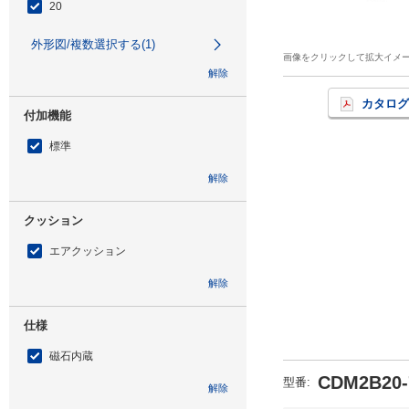
20
外形図/複数選択する(1)
画像をクリックして拡大イメ
解除
カタログ
付加機能
標準
解除
クッション
エアクッション
解除
仕様
磁石内蔵
CDM2B20-
型番
:
解除