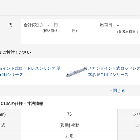
-
円
合計(税別)
-
円
出荷日
-
(税込価格：
-
円
)
(参考出荷日：
てご検討ください
ョイント式ロッドレスシリンダ 基
メカジョイント式ロッドレス
Y1Bシリーズ
本形 MY1B-Zシリーズ
－閉じる
9L-XC13Aの仕様・寸法情報
m)
75
シリ
方式
[複動] 複動
ロ
丸形