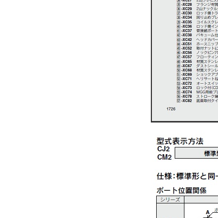
解除
タイプ
CDM2
CAD
2D
3D
出荷日
すべて
19日以内