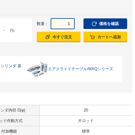
数量：
価格を確認
-
円
)
今すぐ注文
カートへ追加
シリンダ 基
エアスライドテーブル/MXQシリーズ
ンダ内径 D(φ)
20
ッド作動方式
片ロッド
付加機能
標準