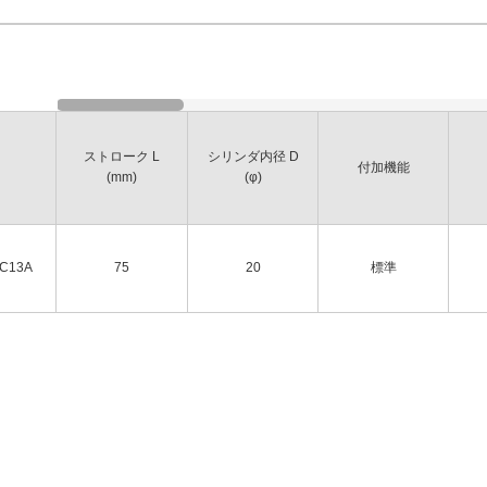
ストローク L
シリンダ内径 D
付加機能
(mm)
(φ)
XC13A
75
20
標準