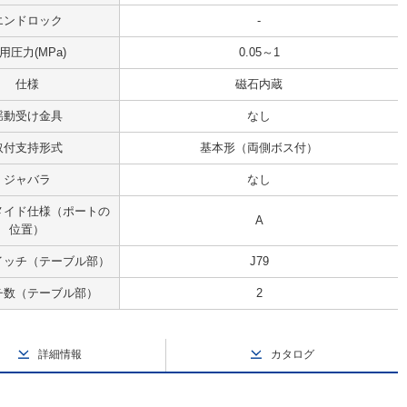
エンドロック
-
用圧力(MPa)
0.05～1
仕様
磁石内蔵
揺動受け金具
なし
取付支持形式
基本形（両側ボス付）
ジャバラ
なし
メイド仕様（ポートの
A
位置）
イッチ（テーブル部）
J79
チ数（テーブル部）
2
詳細情報
カタログ