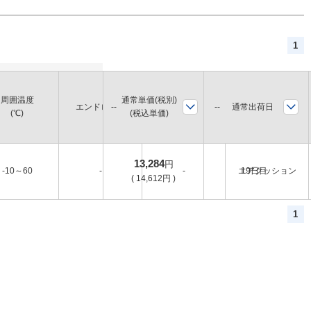
1
周囲温度
通常単価(税別)
通常出荷日
エンドロック
バルブ
クッション
(℃)
(税込単価)
13,284
円
-10～60
-
-
エアクッション
19日目
(
14,612
円
)
1