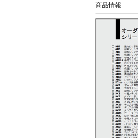
解除
商品情報
形式
空気圧タイプ
解除
オートスイッチ（テーブル部）
J79
解除
リード線長さ（テーブル部）(m)
3m
解除
スイッチ数（テーブル部）
2