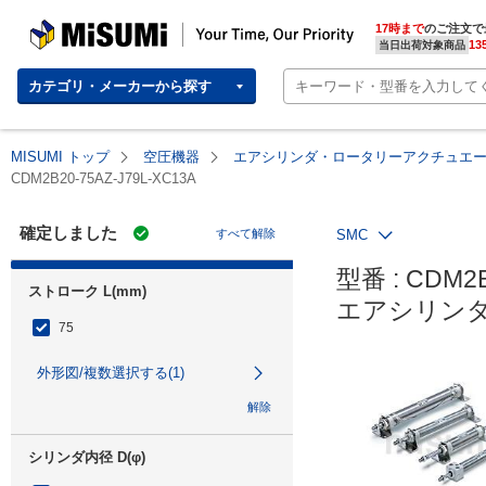
MISUMI | Your Time, Our Priority
17時まで
のご注文で
13
当日出荷対象商品
カテゴリ・メーカーから探す
MISUMI トップ
空圧機器
エアシリンダ・ロータリーアクチュエ
CDM2B20-75AZ-J79L-XC13A
確定しました
すべて解除
SMC
型番 : CDM2B
ストローク L(mm)
エアシリンダ
75
外形図/複数選択する(1)
解除
シリンダ内径 D(φ)