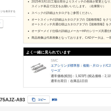
2025年3月1日工場出荷分よりスイッチの色味が変更とな
スイッチ単品で注文をお願いいたします。（在庫限り）
ージを表示する
スペックの詳細はカタログをご参照ください。
オートスイッチの詳細はカタログタブの【規格情報】をクリック
オートスイッチ共通仕様はカタログタブの【規格情報】をクリ
オーダーメイド仕様の詳細はメーカーHPのシリーズ共通仕
商品画像は代表画像となっております。CADデータは、一
よく一緒に見られています
SMC
エアシリンダ標準形：複動・片ロッド/CJ
リーズ
通常価格(税別)：
1,923
円
(税込価格：
2,11
通常出荷日：在庫品1日目
75AJZ-A93
コピー
解除