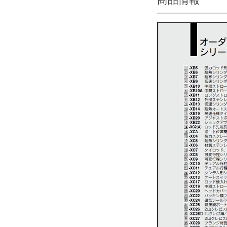
オートスイッチ（テーブル部）
A93
解除
リード線長さ（テーブル部）(m)
0.5m
解除
スイッチ数（テーブル部）
2
解除
タイプ
CDM2