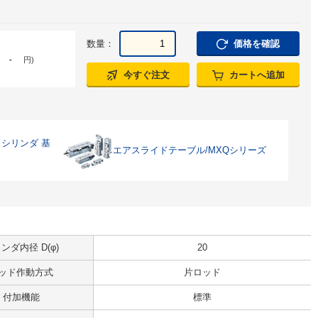
数量：
価格を確認
-
円
)
今すぐ注文
カートへ追加
シリンダ 基
エアスライドテーブル/MXQシリーズ
ンダ内径 D(φ)
20
ッド作動方式
片ロッド
付加機能
標準