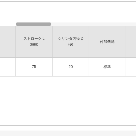
ストローク L
シリンダ内径 D
付加機能
(mm)
(φ)
75
20
標準