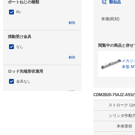
ポートねじの種類
類似品
Rc
単価(税別)
解除
揺動受け金具
閲覧中の商品と併せ
なし
解除
メカジ
本形 M
ロッド先端形状適用
金具なし
解除
CDM2B20-75AJZ-
ストローク L(m
取付支持形式
シリンダ作動
基本形（両側ボス付）
本体形状
解除