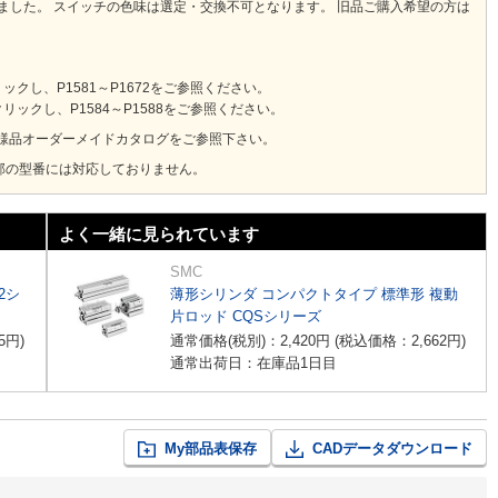
りました。 スイッチの色味は選定・交換不可となります。 旧品ご購入希望の方は
し、P1581～P1672をご参照ください。
ックし、P1584～P1588をご参照ください。
様品オーダーメイドカタログをご参照下さい。
部の型番には対応しておりません。
よく一緒に見られています
SMC
2シ
薄形シリンダ コンパクトタイプ 標準形 複動
片ロッド CQSシリーズ
5
円
)
通常価格(税別)：
2,420
円
(税込価格：
2,662
円
)
通常出荷日：在庫品1日目
My部品表保存
CADデータダウンロード