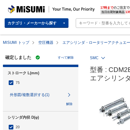
MISUMI | Your Time, Our Priority
17時まで
のご注文で
13
当日出荷対象商品
カテゴリ・メーカーから探す
MISUMI トップ
空圧機器
エアシリンダ・ロータリーアクチュエ
確定しました
すべて解除
SMC
型番 : CDM2B
ストローク L(mm)
エアシリンダ
75
外形図/複数選択する(1)
解除
シリンダ内径 D(φ)
20