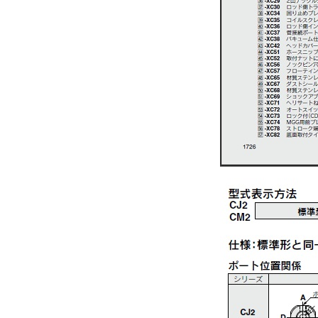
CAD
2D
3D
出荷日
すべて
19日以内