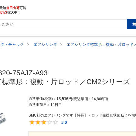
最短
当日出荷
5万点
拡大中！
ータ・チャック
エアシリンダ
エアシリンダ標準形：複動・片ロッド／
20-75AJZ-A93

標準形：複動・片ロッド／CM2シリーズ
通常単価(税別)
13,516
円
税込単価
14,868
円
通常出荷日：
19日目
SMC社のエアシリンダです【特長】・ロッド先端形状めねじを標準
3.0
3