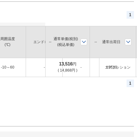
1
周囲温度
通常単価(税別)
通常出荷日
エンドロック
バルブ
クッション
(℃)
(税込単価)
13,516
円
-10～60
-
-
エアクッション
19日目
(
14,868
円
)
1