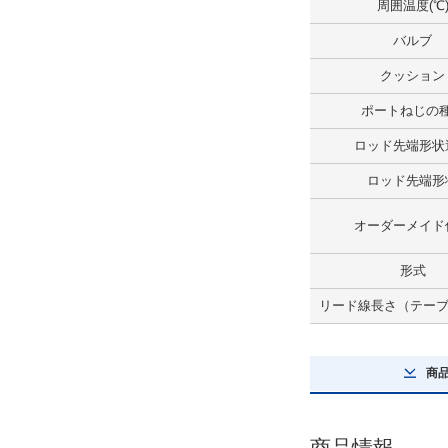
周囲温度(℃
ロッド先端形状
バルブ
おねじ
クッション
解除
ポートねじの
ジャバラ
ロッド先端形状
ナイロンターポリン
ロッド先端形
解除
オーダーメイド
オーダーメイド仕様
形式
なし
リード線長さ（テーブル
解除
形式
商
空気圧タイプ
解除
商品情報