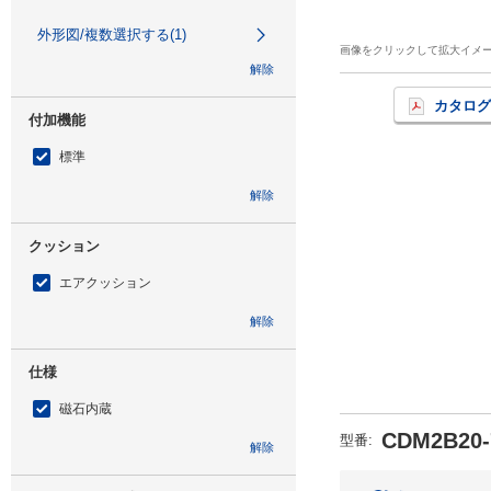
外形図/複数選択する(1)
画像をクリックして拡大イメ
解除
カタログ
付加機能
標準
解除
クッション
エアクッション
解除
仕様
磁石内蔵
CDM2B20-
型番
:
解除