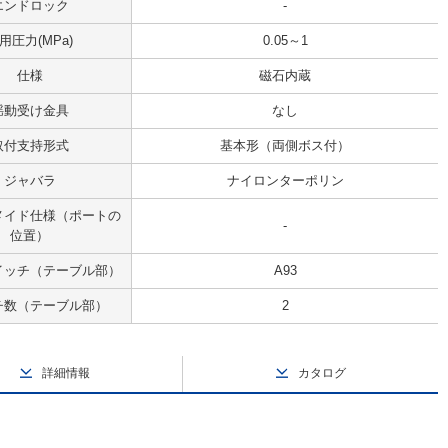
エンドロック
-
用圧力(MPa)
0.05～1
仕様
磁石内蔵
揺動受け金具
なし
取付支持形式
基本形（両側ボス付）
ジャバラ
ナイロンターポリン
メイド仕様（ポートの
-
位置）
イッチ（テーブル部）
A93
チ数（テーブル部）
2
詳細情報
カタログ