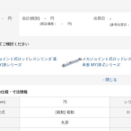
-
円
合計(税別)
-
円
出荷日
-
(税込価格：
-
円
)
(参考出荷日：
てご検討ください
ョイント式ロッドレスシリンダ 基
メカジョイント式ロッドレス
Y1Bシリーズ
本形 MY1B-Zシリーズ
－閉じる
A93の仕様・寸法情報
m)
75
シリ
方式
[複動] 複動
ロ
丸形