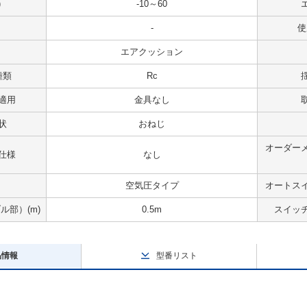
)
-10～60
-
使
エアクッション
種類
Rc
適用
金具なし
状
おねじ
オーダー
仕様
なし
空気圧タイプ
オートス
部）(m)
0.5m
スイッ
品情報
型番リスト