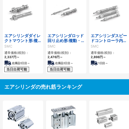
エアシリンダダイレ
エアシリンダロッド
エアシリンダスピー
クトマウント形:複
回り止め形:複動・片
ドコントローラ内蔵
動・片ロッド/CJ2R
ロッド/CJ2Kシリー
形:複動・片ロッ
SMC
SMC
SMC
シリーズ
ズ
ド/CJ2Zシリーズ
通常価格(税別)：
通常価格(税別)：
通常価格(税別)：
2,337
円
～
2,476
円
～
2,898
円
～
在庫品1日目～
在庫品1日目～
1
日目～
当日出荷可能
当日出荷可能
エアシリンダの売れ筋ランキング