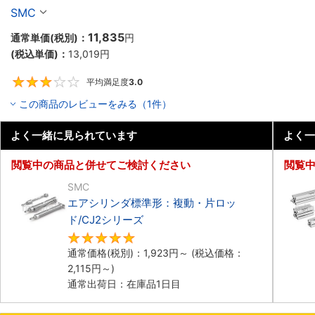
ーズ
SMC
11,835
通常単価(税別)：
円
(税込単価)：
13,019
円
平均満足度
3.0
3
この商品のレビューをみる（1件）
よく一緒に見られています
よく一
閲覧中の商品と併せてご検討ください
閲覧
SMC
エアシリンダ標準形：複動・片ロッ
ド/CJ2シリーズ
5
通常価格(税別)：
1,923
円
～
(税込価格：
2,115
円
～)
通常出荷日：在庫品1日目