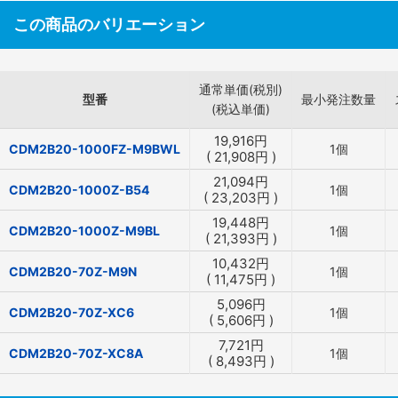
この商品のバリエーション
通常単価(税別)
型番
最小発注数量
(税込単価)
19,916
円
CDM2B20-1000FZ-M9BWL
1個
(
21,908
円
)
21,094
円
CDM2B20-1000Z-B54
1個
(
23,203
円
)
19,448
円
CDM2B20-1000Z-M9BL
1個
(
21,393
円
)
10,432
円
CDM2B20-70Z-M9N
1個
(
11,475
円
)
5,096
円
CDM2B20-70Z-XC6
1個
(
5,606
円
)
7,721
円
CDM2B20-70Z-XC8A
1個
(
8,493
円
)