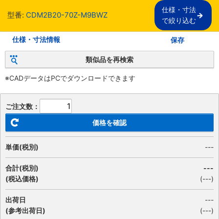
仕様・寸法

型番:
CDM2B20-70Z-M9BWZ
で絞り込む
仕様・寸法情報
保存
類似品を再検索
※CADデータはPCでダウンロードできます
ご注文数：
価格を確認
単価(税別)
---
合計(税別)
---
(税込価格)
(
---
)
出荷日
---
(参考出荷日)
(---)