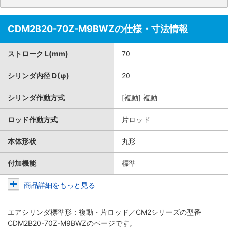
CDM2B20-70Z-M9BWZの仕様・寸法情報
ストローク L(mm)
70
シリンダ内径 D(φ)
20
シリンダ作動方式
[複動] 複動
ロッド作動方式
片ロッド
本体形状
丸形
付加機能
標準
商品詳細をもっと見る
エアシリンダ標準形：複動・片ロッド／CM2シリーズ
の型番
CDM2B20-70Z-M9BWZのページです。