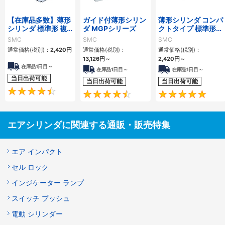
【在庫品多数】薄形
ガイド付薄形シリン
薄形シリンダ コンパ
シリンダ 標準形 複
ダ MGPシリーズ
クトタイプ 標準形
動・片ロッド CQ2
複動 片ロッド CQS
SMC
SMC
SMC
シリーズ
シリーズ
通常価格(税別)：
2,420
円
通常価格(税別)：
通常価格(税別)：
13,126
円
～
2,420
円
～
在庫品1日目～
在庫品1日目～
在庫品1日目～
当日出荷可能
当日出荷可能
当日出荷可能
4.5
4.6
エアシリンダに関連する通販・販売特集
エア インパクト
セル ロック
インジケーター ランプ
スイッチ プッシュ
電動 シリンダー