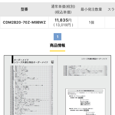
通常単価(税別)
型番
最小発注数量
スラ
(税込単価)
11,835
円
CDM2B20-70Z-M9BWZ
1個
(
13,019
円
)
1
商品情報