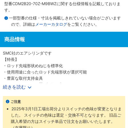
型番CDM2B20-70Z-M9BWZに関する仕様情報を記載しておりま
す。
一部型番の仕様・寸法を掲載しきれていない場合がございます
ので、詳細は
メーカーカタログ
をご覧ください。
商品情報
SMC社のエアシリンダです
【特長】
・ロッド先端形状めねじを標準化
・使用用途に合ったロッド先端形状が選択可能
・豊富な取付支持金具
・オートスイッチ位置微調整が容易
続きを読む
・スイッチブラケット透明化によるインジケータランプ視認性向上
・1山クレビス、トラニオン用揺動受け金具設定
ご注意
・ボスカットタイプによる全長短縮
2025年3月1日工場出荷分よりスイッチの色味が変更となりま
・EU-RoHS指令に適合
した。 スイッチの色味は選定・交換不可となります。 旧品ご
・グリースの選択可能（オプション設定）
購入希望の方はスイッチ単品で注文をお願いいたします。
・耐水性小型オートスイッチ追加設定
（在庫限り）