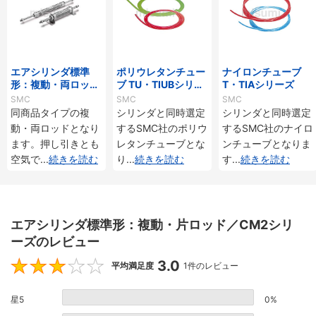
エアシリンダ標準
ポリウレタンチュー
ナイロンチューブ
形：複動・両ロッド
ブ TU・TIUBシリー
T・TIAシリーズ
／CM2Wシリーズ
ズ
SMC
SMC
SMC
同商品タイプの複
シリンダと同時選定
シリンダと同時選定
動・両ロッドとなり
するSMC社のポリウ
するSMC社のナイロ
ます。押し引きとも
レタンチューブとな
ンチューブとなりま
空気で
...
続きを読む
り
...
続きを読む
す
...
続きを読む
エアシリンダ標準形：複動・片ロッド／CM2シリ
ーズのレビュー
3.0
3
平均満足度
1件のレビュー
星5
0%