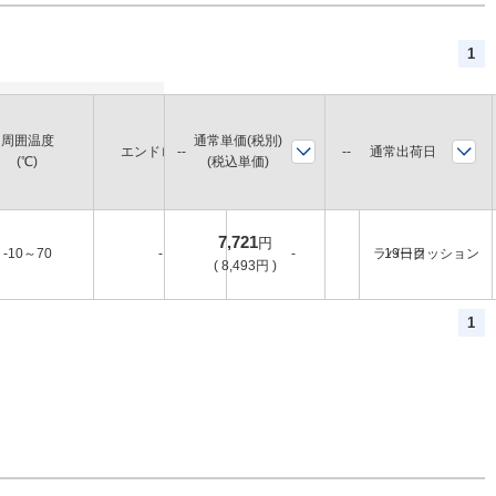
1
周囲温度
通常単価(税別)
通常出荷日
エンドロック
バルブ
クッション
(℃)
(税込単価)
7,721
円
-10～70
-
-
ラバークッション
19日目
(
8,493
円
)
1