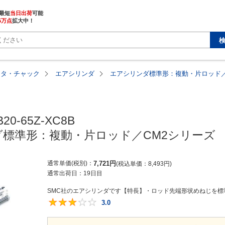
最短
当日出荷
5万点
拡大中！
ータ・チャック
エアシリンダ
エアシリンダ標準形：複動・片ロッド／
20-65Z-XC8B

標準形：複動・片ロッド／CM2シリーズ
通常単価(税別)
7,721
円
税込単価
8,493
円
通常出荷日：
19日目
SMC社のエアシリンダです【特長】・ロッド先端形状めねじを標準
3.0
3