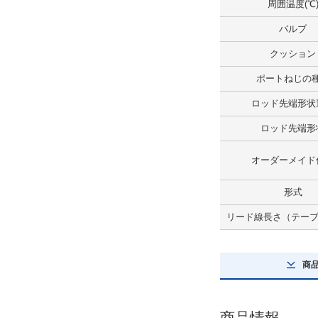
周囲温度(℃
ロッド先端形状
バルブ
おねじ
クッション
解除
ポートねじの
ジャバラ
ロッド先端形状
なし
ロッド先端形
解除
オーダーメイド
オーダーメイド仕様
形式
可変行程シリンダ/押出し調整形(0～
50mm)
リード線長さ（テーブル
解除
商
形式
空気圧タイプ
商品情報