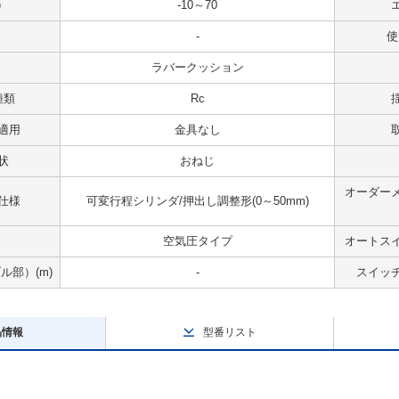
)
-10～70
-
使
ラバークッション
種類
Rc
適用
金具なし
状
おねじ
オーダー
仕様
可変行程シリンダ/押出し調整形(0～50mm)
空気圧タイプ
オートス
部）(m)
-
スイッ
品情報
型番リスト