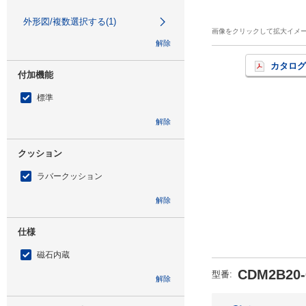
外形図/複数選択する(1)
画像をクリックして拡大イメ
解除
カタログ
付加機能
標準
解除
クッション
ラバークッション
解除
仕様
磁石内蔵
CDM2B20-
型番
:
解除