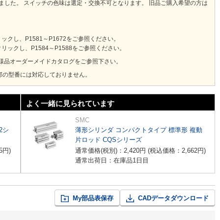
りました。 スイッチの色味は選定・交換不可となります。 旧品ご購入希望の方は
し、P1581～P1672をご参照ください。
ックし、P1584～P1588をご参照ください。
様品オーダーメイドカタログをご参照下さい。
部の型番には対応しておりません。
よく一緒に見られています
SMC
2シ
薄形シリンダ コンパクトタイプ 標準形 複動
片ロッド CQSシリーズ
5
円
)
通常価格(税別)：
2,420
円
(税込価格：
2,662
円
)
通常出荷日：在庫品1日目
My部品表保存
CADデータダウンロード