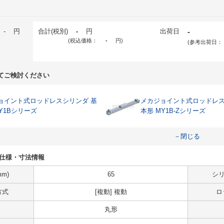
-
円
合計(税別)
-
円
出荷日
-
(税込価格：
-
円
)
(参考出荷日：
てご検討ください
ョイント式ロッドレスシリンダ 基
メカジョイント式ロッドレス
Y1Bシリーズ
本形 MY1B-Zシリーズ
－閉じる
8Bの仕様・寸法情報
m)
65
シリ
方式
[複動] 複動
ロ
丸形