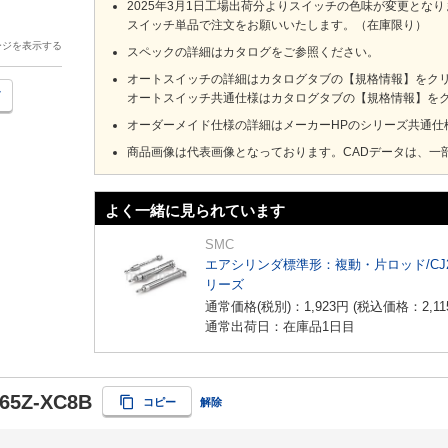
2025年3月1日工場出荷分よりスイッチの色味が変更とな
スイッチ単品で注文をお願いいたします。（在庫限り）
ージを表示する
スペックの詳細はカタログをご参照ください。
オートスイッチの詳細はカタログタブの【規格情報】をクリック
オートスイッチ共通仕様はカタログタブの【規格情報】をクリ
オーダーメイド仕様の詳細はメーカーHPのシリーズ共通仕
商品画像は代表画像となっております。CADデータは、一
よく一緒に見られています
SMC
エアシリンダ標準形：複動・片ロッド/CJ
リーズ
通常価格(税別)：
1,923
円
(税込価格：
2,11
通常出荷日：在庫品1日目
65Z-XC8B
コピー
解除