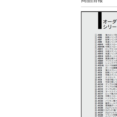
解除
オートスイッチ（テーブル部）
なし
解除
タイプ
CDM2
CAD
2D
3D
出荷日
すべて
19日以内