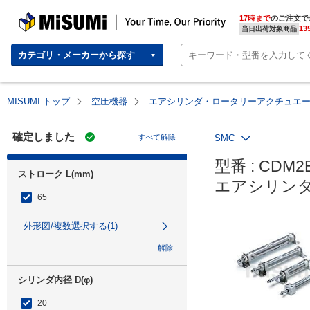
MISUMI | Your Time, Our Priority
17時まで
のご注文で
13
当日出荷対象商品
カテゴリ・メーカーから探す
MISUMI トップ
空圧機器
エアシリンダ・ロータリーアクチュエ
確定しました
すべて解除
SMC
型番 : CDM2B
ストローク L(mm)
エアシリンダ
65
外形図/複数選択する(1)
解除
シリンダ内径 D(φ)
20