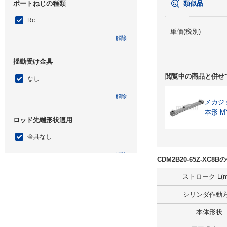
ポートねじの種類
類似品
Rc
単価(税別)
解除
揺動受け金具
閲覧中の商品と併せ
なし
解除
メカジ
本形 M
ロッド先端形状適用
金具なし
解除
CDM2B20-65Z-XC
ストローク L(m
取付支持形式
シリンダ作動
基本形（両側ボス付）
本体形状
解除