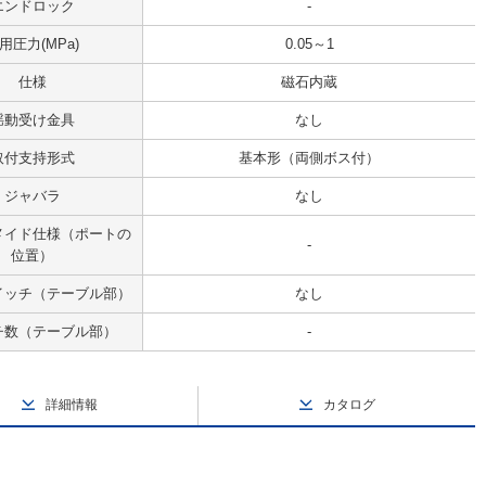
エンドロック
-
用圧力(MPa)
0.05～1
仕様
磁石内蔵
揺動受け金具
なし
取付支持形式
基本形（両側ボス付）
ジャバラ
なし
メイド仕様（ポートの
-
位置）
イッチ（テーブル部）
なし
チ数（テーブル部）
-
詳細情報
カタログ