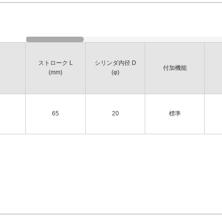
ストローク L
シリンダ内径 D
付加機能
(mm)
(φ)
65
20
標準