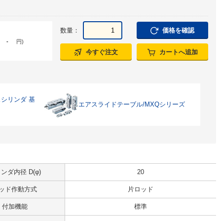
数量：
価格を確認
-
円
)
今すぐ注文
カートへ追加
シリンダ 基
エアスライドテーブル/MXQシリーズ
ンダ内径 D(φ)
20
ッド作動方式
片ロッド
付加機能
標準