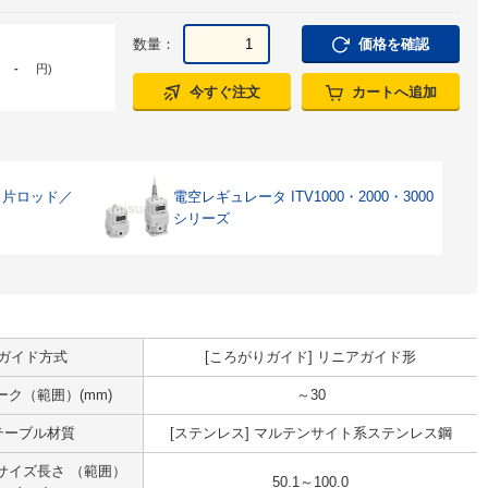
数量：
価格を確認
-
円
)
今すぐ注文
カートへ追加
・片ロッド／
電空レギュレータ ITV1000・2000・3000
シリーズ
ガイド方式
[ころがりガイド] リニアガイド形
ーク（範囲）(mm)
～30
テーブル材質
[ステンレス] マルテンサイト系ステンレス鋼
サイズ長さ （範囲）
50.1～100.0