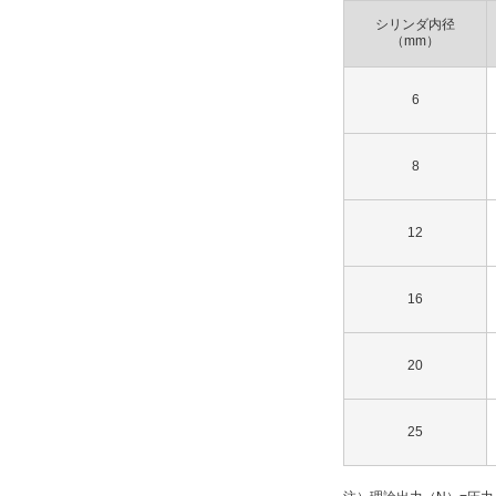
解除
シリンダ内径
（mm）
オーダーメイド
アジャストボルトロング仕様（調整
6
範囲：15mm）
解除
8
タイプ
12
MXQL
16
CAD
2D
20
3D
25
出荷日
すべて