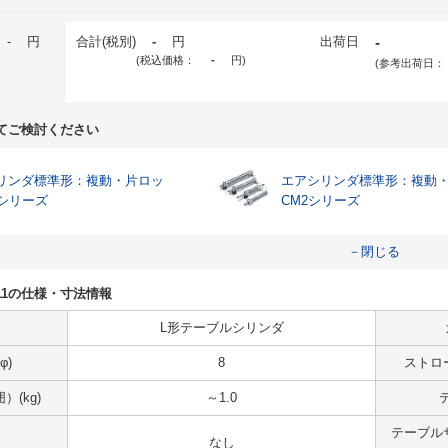
-
円
合計(税別)
-
円
出荷日
-
(税込価格：
-
円
)
(参考出荷日：
てご検討ください
リンダ標準形：複動・片ロッ
エアシリンダ標準形：複動
2シリーズ
CM2シリーズ
－閉じる
L-X11の仕様・寸法情報
L形テーブルシリンダ
φ)
8
ストロ
(kg)
～1.0
テーブル
なし