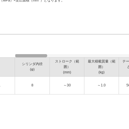
（MPa）×受圧面積（mm
）となります。
ストローク（範
最大積載質量（範
テ
シリンダ内径
囲）
囲）
(φ)
(mm)
(kg)
1
8
～30
～1.0
5