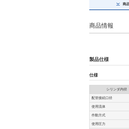
商
種類詳細
対称形
商品情報
解除
ポートねじ種類
Mねじ
製品仕様
解除
アジャスタオプション
仕様
前進端ラバーストッパ
シリンダ内径
解除
配管接続口径
使用流体
機能オプション
作動方式
標準
使用圧力
解除