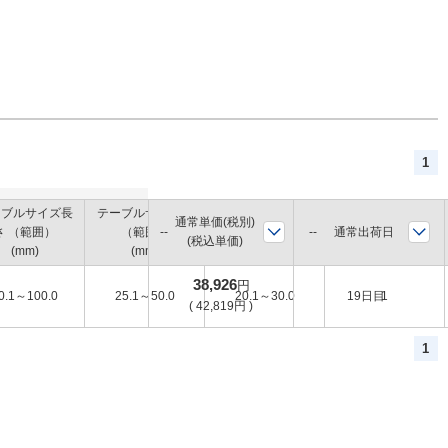
1
ーブルサイズ長
テーブルサイズ幅
テーブルサイズ高
通常単価(税別)
最大積載質量
通常出荷日
さ （範囲）
（範囲）
さ（範囲）
(税込単価)
(kg)
(mm)
(mm)
(mm)
38,926
円
0.1～100.0
25.1～50.0
20.1～30.0
19日目
1
(
42,819
円
)
1