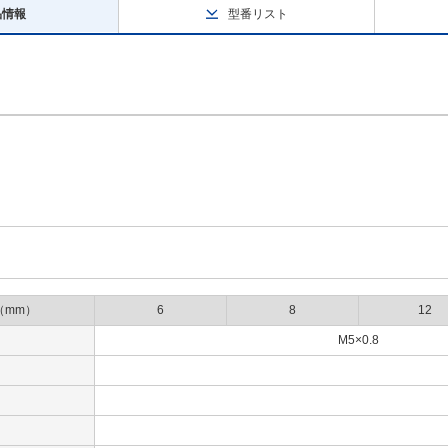
品情報
型番リスト
（mm）
6
8
12
M5×0.8