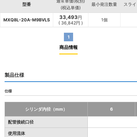
通常単価(税別)
型番
最小発注数量
スライ
(税込単価)
33,493
円
MXQ8L-20A-M9BVLS
1個
(
36,842
円
)
1
商品情報
製品仕様
仕様
シリンダ内径（mm）
6
配管接続口径
使用流体