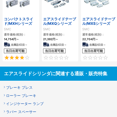
コンパクトスライ
エアスライドテーブ
エアスライドテーブ
ド/MXHシリーズ
ル/MXQシリーズ
ル/MXSシリーズ
SMC
SMC
SMC
通常価格(税別)：
通常価格(税別)：
通常価格(税別)：
14,754
円
～
21,392
円
～
22,704
円
～
在庫品1日目～
在庫品1日目～
在庫品1日目～
当日出荷可能
当日出荷可能
当日出荷可能
4
0
エアスライドシリンダに関連する通販・販売特集
ブレーキ プレス
ローラー ブレーキ
インジケーター ランプ
ラバー スペーサー