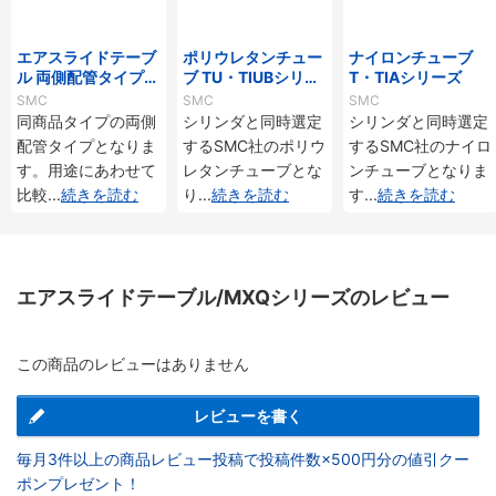
エアスライドテーブ
ポリウレタンチュー
ナイロンチューブ
ル 両側配管タイプ/
ブ TU・TIUBシリー
T・TIAシリーズ
MXQ□Aシリーズ
ズ
SMC
SMC
SMC
同商品タイプの両側
シリンダと同時選定
シリンダと同時選定
配管タイプとなりま
するSMC社のポリウ
するSMC社のナイロ
す。用途にあわせて
レタンチューブとな
ンチューブとなりま
比較
...
続きを読む
り
...
続きを読む
す
...
続きを読む
エアスライドテーブル/MXQシリーズのレビュー
この商品のレビューはありません
レビューを書く
毎月3件以上の商品レビュー投稿で投稿件数×500円分の値引クー
ポンプレゼント！