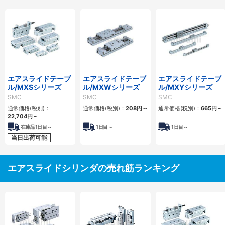
エアスライドテーブ
エアスライドテーブ
エアスライドテーブ
ル/MXSシリーズ
ル/MXWシリーズ
ル/MXYシリーズ
SMC
SMC
SMC
通常価格(税別)：
通常価格(税別)：
208
円
～
通常価格(税別)：
665
円
～
22,704
円
～
在庫品1日目～
1
日目～
1
日目～
当日出荷可能
エアスライドシリンダの売れ筋ランキング