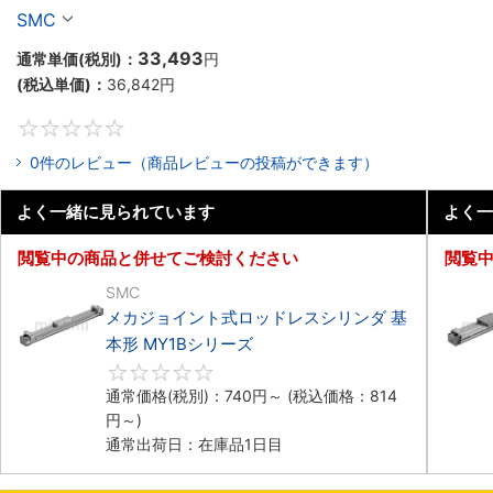
SMC
33,493
通常単価(税別)：
円
(税込単価)：
36,842
円
0
0件のレビュー（商品レビューの投稿ができます）
よく一緒に見られています
よく一
閲覧中の商品と併せてご検討ください
閲覧
SMC
メカジョイント式ロッドレスシリンダ 基
本形 MY1Bシリーズ
0
通常価格(税別)：
740
円
～
(税込価格：
814
円
～)
通常出荷日：在庫品1日目