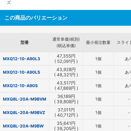
ズ
この商品のバリエーション
通常単価(税別)
型番
最小発注数量
スライ
(税込単価)
47,355
円
MXQ12-10-A90L3
1個
あ
(
52,091
円
)
43,928
円
MXQ12-10-A90LS
1個
あ
(
48,321
円
)
43,517
円
MXQ12-10-A90S
1個
あ
(
47,869
円
)
36,189
円
MXQ8L-20A-M9BVM
1個
-
(
39,808
円
)
37,011
円
MXQ8L-20A-M9BVZ
1個
-
(
40,712
円
)
35,641
円
MXQ8L-20A-M9BW
1個
-
(
39,205
円
)