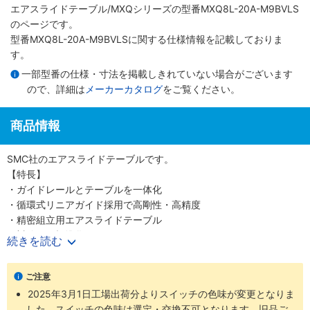
エアスライドテーブル/MXQシリーズ
の型番MXQ8L-20A-M9BVLS
のページです。
型番MXQ8L-20A-M9BVLSに関する仕様情報を記載しておりま
す。
一部型番の仕様・寸法を掲載しきれていない場合がございます
ので、詳細は
メーカーカタログ
をご覧ください。
商品情報
SMC社のエアスライドテーブルです。
【特長】
・ガイドレールとテーブルを一体化
・循環式リニアガイド採用で高剛性・高精度
・精密組立用エアスライドテーブル
・対称形も標準化
続きを読む
・安全面を考慮したオートスイッチ取付溝
・豊富なオプション群
ご注意
・耐荷重性の向上
2025年3月1日工場出荷分よりスイッチの色味が変更となりま
・ワーク・ボディの取付再現性向上
した。スイッチの色味は選定・交換不可となります。旧品ご