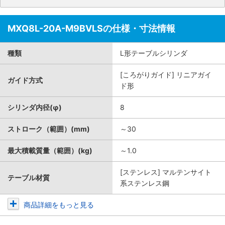
MXQ8L-20A-M9BVLSの仕様・寸法情報
種類
L形テーブルシリンダ
[ころがりガイド] リニアガイ
ガイド方式
ド形
シリンダ内径(φ)
8
ストローク（範囲）(mm)
～30
最大積載質量（範囲）(kg)
～1.0
[ステンレス] マルテンサイト
テーブル材質
系ステンレス鋼
商品詳細をもっと見る