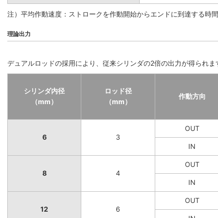
注）平均作動速度：ストロークを作動開始からエンドに到達する時
理論出力
デュアルロッドの採用により、従来シリンダの2倍の出力が得られま
シリンダ内径
ロッド径
作動方向
（mm）
（mm）
OUT
6
3
IN
OUT
8
4
IN
OUT
12
6