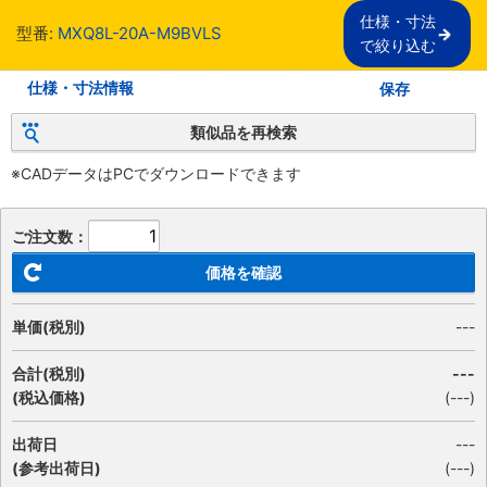
仕様・寸法

型番:
MXQ8L-20A-M9BVLS
で絞り込む
仕様・寸法情報
保存
類似品を再検索
※CADデータはPCでダウンロードできます
ご注文数：
価格を確認
単価(税別)
---
合計(税別)
---
(税込価格)
(
---
)
出荷日
---
(参考出荷日)
(---)