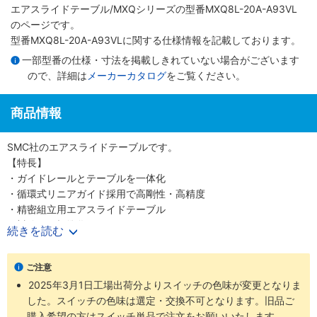
エアスライドテーブル/MXQシリーズ
の型番MXQ8L-20A-A93VL
のページです。
型番MXQ8L-20A-A93VLに関する仕様情報を記載しております。
一部型番の仕様・寸法を掲載しきれていない場合がございます
ので、詳細は
メーカーカタログ
をご覧ください。
商品情報
SMC社のエアスライドテーブルです。
【特長】
・ガイドレールとテーブルを一体化
・循環式リニアガイド採用で高剛性・高精度
・精密組立用エアスライドテーブル
・対称形も標準化
続きを読む
・安全面を考慮したオートスイッチ取付溝
・豊富なオプション群
ご注意
・耐荷重性の向上
2025年3月1日工場出荷分よりスイッチの色味が変更となりま
・ワーク・ボディの取付再現性向上
した。スイッチの色味は選定・交換不可となります。旧品ご
・エンドプレート部強度アップ
購入希望の方はスイッチ単品で注文をお願いいたします。