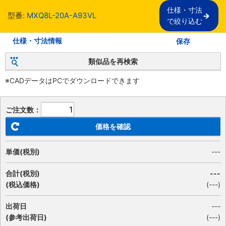
仕様・寸法

型番:
MXQ8L-20A-A93VL
で絞り込む
仕様・寸法情報
保存
類似品を再検索
※CADデータはPCでダウンロードできます
ご注文数：
価格を確認
単価(税別)
---
合計(税別)
---
(税込価格)
(
---
)
出荷日
---
(参考出荷日)
(---)