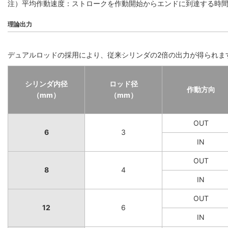
注）平均作動速度：ストロークを作動開始からエンドに到達する時
理論出力
デュアルロッドの採用により、従来シリンダの2倍の出力が得られま
シリンダ内径
ロッド径
作動方向
（mm）
（mm）
OUT
6
3
IN
OUT
8
4
IN
OUT
12
6
IN