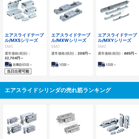
エアスライドテーブ
エアスライドテーブ
エアスライドテーブ
ル/MXSシリーズ
ル/MXWシリーズ
ル/MXYシリーズ
SMC
SMC
SMC
通常価格(税別)：
通常価格(税別)：
208
円
～
通常価格(税別)：
665
円
～
22,704
円
～
在庫品1日目～
1
日目～
1
日目～
当日出荷可能
エアスライドシリンダの売れ筋ランキング