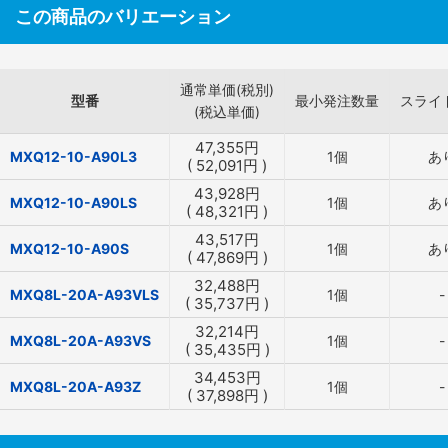
この商品のバリエーション
通常単価(税別)
型番
最小発注数量
スライ
(税込単価)
47,355
円
MXQ12-10-A90L3
1個
あ
(
52,091
円
)
43,928
円
MXQ12-10-A90LS
1個
あ
(
48,321
円
)
43,517
円
MXQ12-10-A90S
1個
あ
(
47,869
円
)
32,488
円
MXQ8L-20A-A93VLS
1個
-
(
35,737
円
)
32,214
円
MXQ8L-20A-A93VS
1個
-
(
35,435
円
)
34,453
円
MXQ8L-20A-A93Z
1個
-
(
37,898
円
)