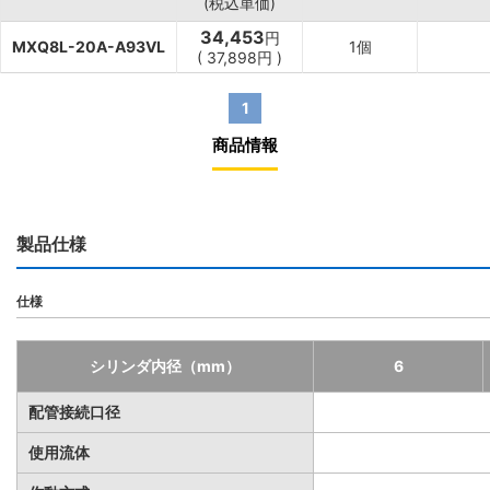
(税込単価)
34,453
円
MXQ8L-20A-A93VL
1個
(
37,898
円
)
1
商品情報
製品仕様
仕様
シリンダ内径（mm）
6
配管接続口径
使用流体