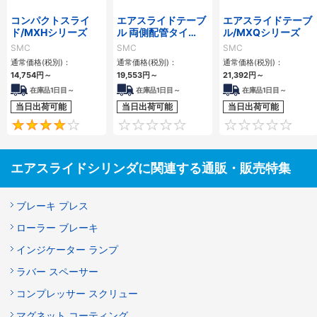
コンパクトスライ
エアスライドテーブ
エアスライドテーブ
ド/MXHシリーズ
ル 両側配管タイ
ル/MXQシリーズ
プ/MXQ□Aシリー
SMC
SMC
SMC
ズ
通常価格(税別)：
通常価格(税別)：
通常価格(税別)：
14,754
円
～
19,553
円
～
21,392
円
～
在庫品1日目～
在庫品1日目～
在庫品1日目～
当日出荷可能
当日出荷可能
当日出荷可能
4
0
エアスライドシリンダに関連する通販・販売特集
ブレーキ プレス
ローラー ブレーキ
インジケーター ランプ
ラバー スペーサー
コンプレッサー スクリュー
マグネット コーティング