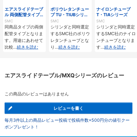
エアスライドテーブ
ポリウレタンチュー
ナイロンチューブ
ル 両側配管タイプ/
ブ TU・TIUBシリー
T・TIAシリーズ
MXQ□Aシリーズ
ズ
SMC
SMC
SMC
同商品タイプの両側
シリンダと同時選定
シリンダと同時選定
配管タイプとなりま
するSMC社のポリウ
するSMC社のナイロ
す。用途にあわせて
レタンチューブとな
ンチューブとなりま
比較
...
続きを読む
り
...
続きを読む
す
...
続きを読む
エアスライドテーブル/MXQシリーズのレビュー
この商品のレビューはありません
レビューを書く
毎月3件以上の商品レビュー投稿で投稿件数×500円分の値引クー
ポンプレゼント！