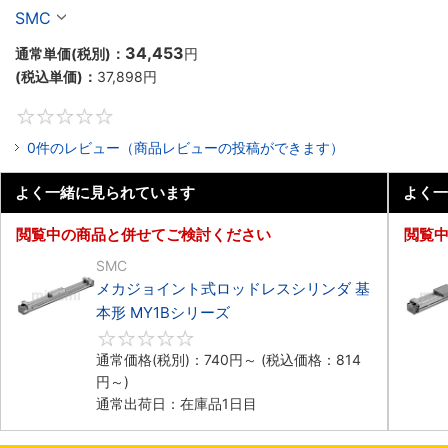
SMC
34,453
通常単価(税別)：
円
(税込単価)：
37,898
円
0
0件のレビュー（商品レビューの投稿ができます）
よく一緒に見られています
よく一
閲覧中の商品と併せてご検討ください
閲覧
SMC
メカジョイント式ロッドレスシリンダ 基
本形 MY1Bシリーズ
0
通常価格(税別)：
740
円
～
(税込価格：
814
円
～)
通常出荷日：在庫品1日目