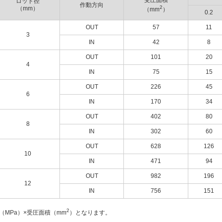
受圧面積
ロッド径
作動方向
2
（mm）
（mm
）
0.2
OUT
57
11
3
IN
42
8
OUT
101
20
4
IN
75
15
OUT
226
45
6
IN
170
34
OUT
402
80
8
IN
302
60
OUT
628
126
10
IN
471
94
OUT
982
196
12
IN
756
151
2
（MPa）×受圧面積（mm
）となります。