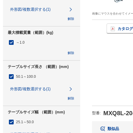
外形図/複数選択する(1)
画像にマウスを合わせてイメ
解除
カタログ
最大積載質量（範囲）(kg)
～1.0
解除
テーブルサイズ長さ （範囲）(mm)
50.1～100.0
外形図/複数選択する(1)
解除
テーブルサイズ幅 （範囲）(mm)
MXQ8L-2
型番
:
25.1～50.0
類似品