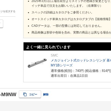
2025年3月1日工場出荷分よりスイッチの色味が変更と
イッチ単品で注文をお願いいたします。（在庫限り）
ージを拡大する
スペックの詳細はカタログをご参照ください。
オートスイッチ単体カタログはカタログタブの【規格情報】を
CADデータは、一部の型番には対応しておりません。
商品画像は形状や色味を含め、実際の商品とは異なる場合
よく一緒に見られています
SMC
メカジョイント式ロッドレスシリンダ 基
MY1Bシリーズ
通常価格(税別)：
740
円
(税込価格：
814
円
通常出荷日：在庫品1日目
0-M9NW
コピー
解除