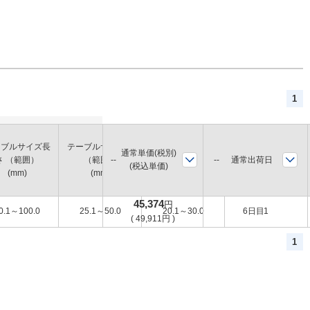
1
ーブルサイズ長
テーブルサイズ幅
テーブルサイズ高
通常単価(税別)
最大積載質量
通常出荷日
さ （範囲）
（範囲）
さ（範囲）
(税込単価)
(kg)
(mm)
(mm)
(mm)
45,374
円
0.1～100.0
25.1～50.0
20.1～30.0
6日目
1
(
49,911
円
)
1