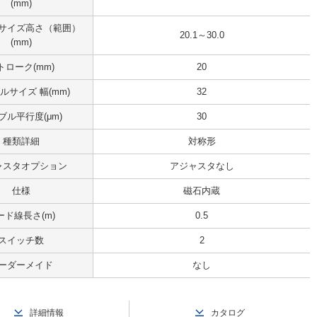
(mm)
サイズ高さ（範囲）
20.1～30.0
(mm)
トローク(mm)
20
ルサイズ 幅(mm)
32
ブル平行度(μm)
30
種類詳細
対称形
ャスタオプション
アジャスタなし
仕様
磁石内蔵
ード線長さ(m)
0.5
スイッチ数
2
ーダーメイド
なし
詳細情報
カタログ