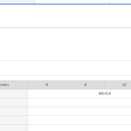
（mm）
6
8
12
M5×0.8