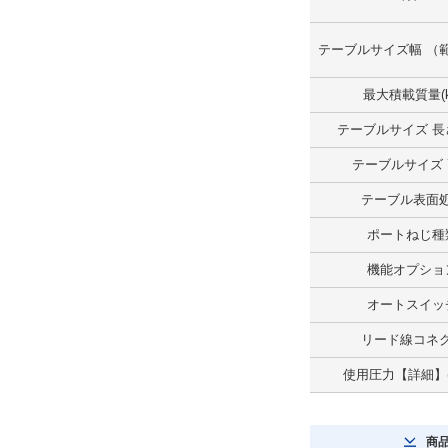
テーブルサイズ 長さ(mm)
テーブルサイズ幅 （範
56
解除
最大積載質量(k
テーブルサイズ 長さ
テーブルサイズ 幅(mm)
テーブルサイズ
32
テーブル表面
解除
ポートねじ種
テーブルサイズ 高さ
機能オプショ
23mm
オートスイッ
解除
リード線コネ
テーブル平行度(μm)
使用圧力【詳細】(
30
解除
商