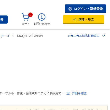
ログイン・新規登録
0
見積・注文
検索
カート
お問い合わせ
シリーズ
MXQ8L-20-M9NW
メカニカル部品技術窓口
ーブルを一体化・循環式リニアガイド採用で...
詳細を確認