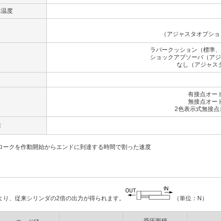
体温度
（アジャスタオプション
ラバークッション（標準、
ショックアブソーバ（アジ
なし（アジャス
有接点オー
無接点オー
2色表示式無接点
差
ロークを作動開始からエンドに到達する時間で割った速度
より、従来シリンダの2倍の出力が得られます。
（単位：N）