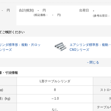
-
円
合計(税別)
-
円
出荷日
-
(税込価格：
-
円
)
(参考出荷日：
てご検討ください
リンダ標準形：複動・片ロッ
エアシリンダ標準形：複動
2シリーズ
CM2シリーズ
－閉じる
の仕様・寸法情報
L形テーブルシリンダ
φ)
8
ストロ
(kg)
～1.0
テーブル
なし