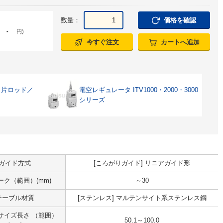
数量：
価格を確認
-
円
)
今すぐ注文
カートへ追加
・片ロッド／
電空レギュレータ ITV1000・2000・3000
シリーズ
ガイド方式
[ころがりガイド] リニアガイド形
ーク（範囲）(mm)
～30
テーブル材質
[ステンレス] マルテンサイト系ステンレス鋼
サイズ長さ （範囲）
50.1～100.0