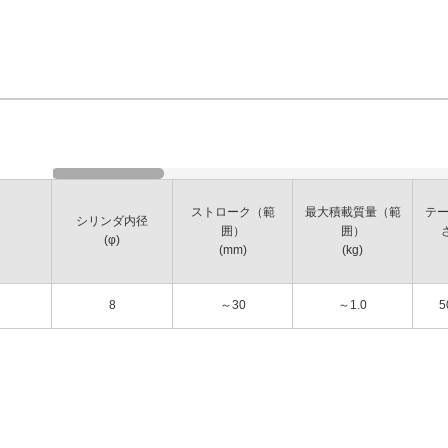
ストローク（範
最大積載質量（範
テ
シリンダ内径
囲）
囲）
(φ)
(mm)
(kg)
8
～30
～1.0
5