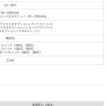
-10～60℃
50～500mm/s
／メタルストッパ：50～200mm/s）
アジャスタオプション／ラバーストッパ）
ャスタオプション／ショックアブソーバ）
タオプション／メタルストッパ）
無給油
トスイッチ（2線式、3線式）
トスイッチ（2線式、3線式）
オートスイッチ（2線式、3線式）
+1
mm
0
使用圧力（MPa）