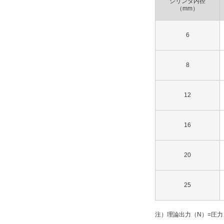
シリンダ内径
解除
（mm）
オーダーメイド
6
なし
解除
8
タイプ
12
MXQL
16
CAD
2D
20
3D
25
出荷日
すべて
注）理論出力（N）=圧力
6日以内