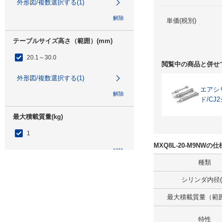
外形図/複数選択する(1)
解除
単価(税別)
テーブルサイズ高さ（範囲）(mm)
20.1～30.0
閲覧中の商品と併せ
外形図/複数選択する(1)
エアシ
解除
ド/CJ
最大積載質量(kg)
1
MXQ8L-20-M9NW
解除
種類
ストローク(mm)
シリンダ内径(
20
最大積載質量（範囲）
解除
特性