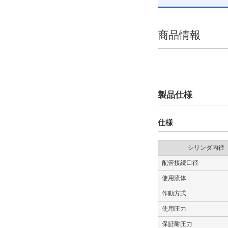
種類詳細
対称形
商品情報
解除
ポートねじ種類
Mねじ
製品仕様
解除
仕様
アジャスタオプション
シリンダ内径
アジャスタなし
配管接続口径
解除
使用流体
機能オプション
作動方式
標準
使用圧力
保証耐圧力
解除