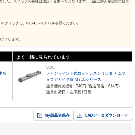
なりました。スイッチの色味は選定・交換不可となります。旧品ご購入希望の方はス
クリックし、P1581～P1672を参照ください。
がございます。
よく一緒に見られています
SMC
本形
メカジョイント式ロッドレスシリンダ カムフ
ォロアガイド形 MY1Cシリーズ
)
通常価格(税別)：
740
円
(税込価格：
814
円
)
通常出荷日：在庫品1日目
My部品表保存
CADデータダウンロード