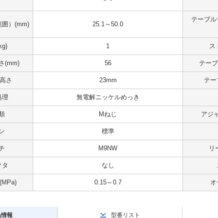
テーブル
囲）(mm)
25.1～50.0
g)
1
ス
(mm)
56
テーブ
 高さ
23mm
テー
処理
無電解ニッケルめっき
類
Mねじ
アジ
ン
標準
チ
M9NW
リ
クタ
なし
MPa)
0.15～0.7
オ
品情報
型番リスト