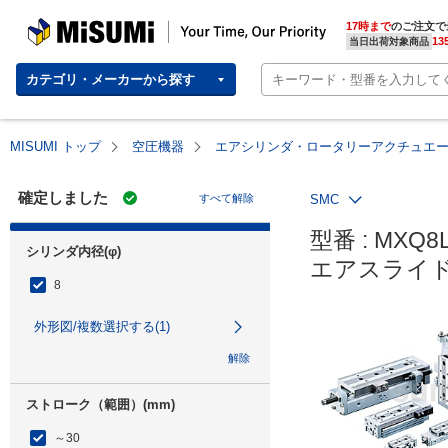
MISUMI | Your Time, Our Priority
17時まで
のご注文で
13
当日出荷対象商品
カテゴリ・メーカーから探す
MISUMI トップ
空圧機器
エアシリンダ・ロータリーアクチュエ
確定しました
すべて解除
SMC
型番 : MXQ8L
シリンダ内径(φ)
エアスライド
8
外形図/複数選択する(1)
解除
ストローク（範囲）(mm)
～30