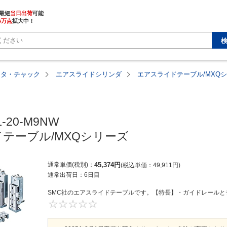
最短
当日出荷
5万点
拡大中！
ータ・チャック
エアスライドシリンダ
エアスライドテーブル/MXQ
-20-M9NW

テーブル/MXQシリーズ
通常単価(税別)
45,374
円
税込単価
49,911
円
通常出荷日：
6日目
SMC社のエアスライドテーブルです。【特長】・ガイドレールとテ
0