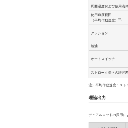
周囲温度および使用流
オートスイッチ
使用速度範囲
注）
（平均作動速度）
M9NW
解除
クッション
リード線長さ(m)
給油
0.5
オートスイッチ
解除
ストローク長さの許容
リード線コネクタ
注）平均作動速度：スト
なし
理論出力
解除
スイッチ数
デュアルロッドの採用に
2