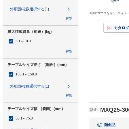
外形図/複数選択する(1)
画像にマウスを合わせてイメ
解除
カタログ
最大積載質量（範囲）(kg)
5.1～10.0
解除
テーブルサイズ長さ （範囲）(mm)
100.1～150.0
外形図/複数選択する(1)
解除
テーブルサイズ幅 （範囲）(mm)
MXQ25-30
型番
:
50.1～75.0
類似品