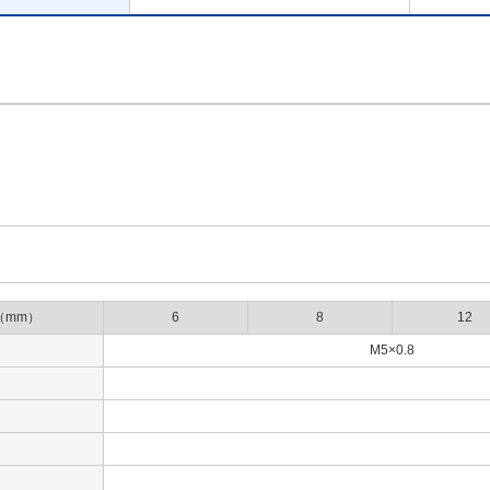
（mm）
6
8
12
M5×0.8