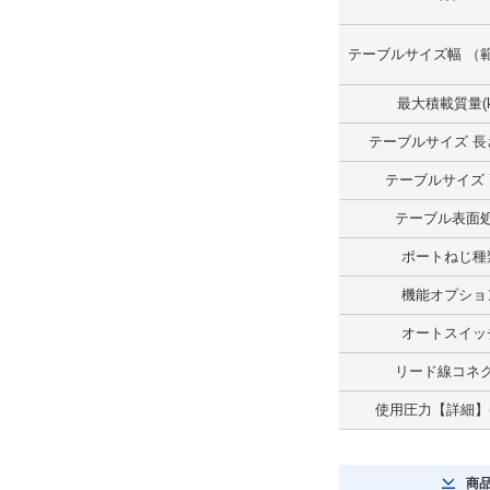
テーブルサイズ 長さ(mm)
テーブルサイズ幅 （範
107
解除
最大積載質量(k
テーブルサイズ 長さ
テーブルサイズ 幅(mm)
テーブルサイズ
74
テーブル表面
解除
ポートねじ種
テーブルサイズ 高さ
機能オプショ
55mm
オートスイッ
解除
リード線コネ
テーブル平行度(μm)
使用圧力【詳細】(
45
解除
商