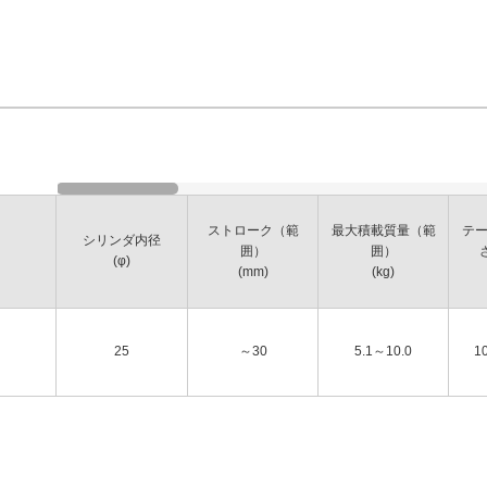
ストローク（範
最大積載質量（範
テ
シリンダ内径
囲）
囲）
(φ)
(mm)
(kg)
25
～30
5.1～10.0
1