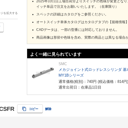
2025年3月1日工場出荷分よりスイッチの色味が変更と
イッチ単品で注文をお願いいたします。（在庫限り）
ージを拡大する
スペックの詳細はカタログをご参照ください。
オートスイッチ単体カタログはカタログタブの【規格情報】を
CADデータは、一部の型番には対応しておりません。
商品画像は形状や色味を含め、実際の商品とは異なる場合
よく一緒に見られています
SMC
メカジョイント式ロッドレスシリンダ 基
MY1Bシリーズ
通常価格(税別)：
740
円
(税込価格：
814
円
通常出荷日：在庫品1日目
CSFR
コピー
解除