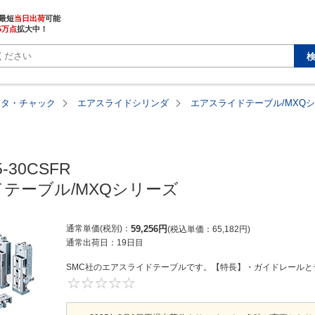
最短
当日出荷
5万点
拡大中！
ータ・チャック
エアスライドシリンダ
エアスライドテーブル/MXQ
-30CSFR

テーブル/MXQシリーズ
通常単価(税別)
59,256
円
税込単価
65,182
円
通常出荷日：
19日目
SMC社のエアスライドテーブルです。【特長】・ガイドレールとテ
0