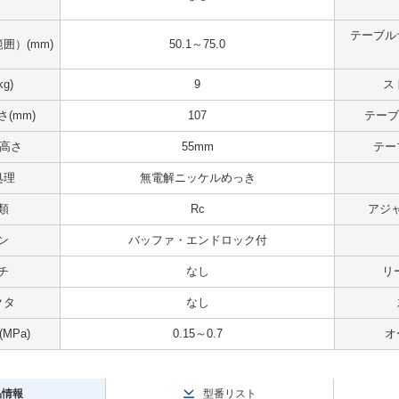
テーブル
囲）(mm)
50.1～75.0
g)
9
ス
(mm)
107
テーブ
 高さ
55mm
テー
処理
無電解ニッケルめっき
類
Rc
アジ
ン
バッファ・エンドロック付
チ
なし
リ
クタ
なし
MPa)
0.15～0.7
オ
品情報
型番リスト