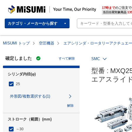
MISUMI | Your Time, Our Priority
17時まで
のご注文で
13
当日出荷対象商品
カテゴリ・メーカーから探す
MISUMI トップ
空圧機器
エアシリンダ・ロータリーアクチュエ
確定しました
すべて解除
SMC
型番 : MXQ25
シリンダ内径(φ)
エアスライド
25
外形図/複数選択する(1)
解除
ストローク（範囲）(mm)
～30