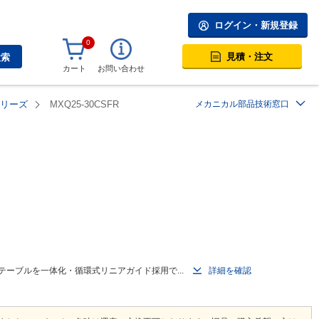
ログイン・新規登録
0
見積・注文
検索
カート
お問い合わせ
シリーズ
MXQ25-30CSFR
メカニカル部品技術窓口
ーブルを一体化・循環式リニアガイド採用で...
詳細を確認