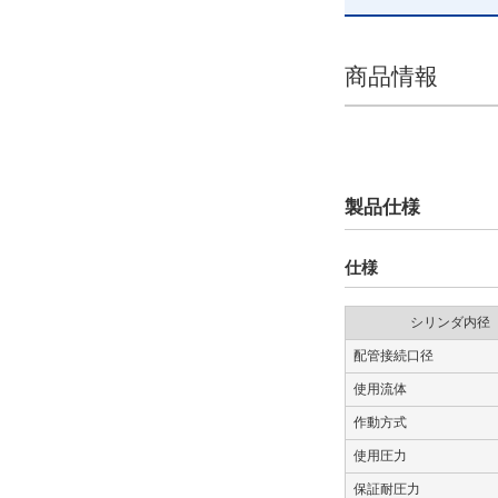
種類詳細
標準形
商品情報
解除
ポートねじ種類
Rc
製品仕様
解除
仕様
アジャスタオプション
シリンダ内径
前進端メタルストッパ
配管接続口径
解除
使用流体
機能オプション
作動方式
バッファ・エンドロック付
使用圧力
保証耐圧力
解除