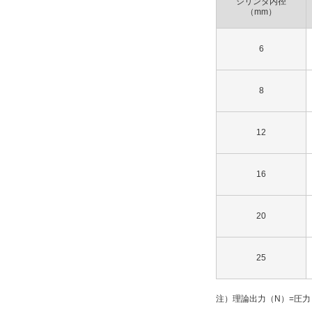
シリンダ内径
解除
（mm）
オーダーメイド
6
なし
解除
8
タイプ
12
MXQ
16
CAD
2D
20
3D
25
出荷日
すべて
注）理論出力（N）=圧力
19日以内