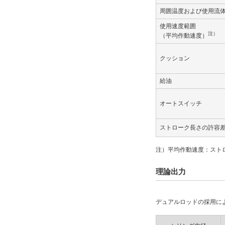
周囲温度および使用流
オートスイッチ
使用速度範囲
注）
（平均作動速度）
なし
解除
クッション
リード線長さ(m)
給油
なし
オートスイッチ
解除
ストローク長さの許容
リード線コネクタ
注）平均作動速度：スト
なし
理論出力
解除
スイッチ数
デュアルロッドの採用に
なし