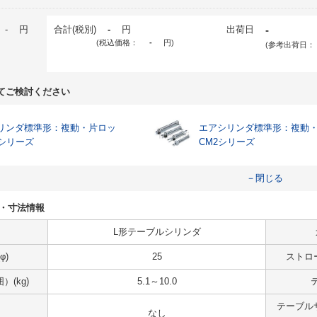
-
円
合計(税別)
-
円
出荷日
-
(税込価格：
-
円
)
(参考出荷日：
てご検討ください
リンダ標準形：複動・片ロッ
エアシリンダ標準形：複動
2シリーズ
CM2シリーズ
－閉じる
仕様・寸法情報
L形テーブルシリンダ
φ)
25
ストロ
(kg)
5.1～10.0
テーブル
なし