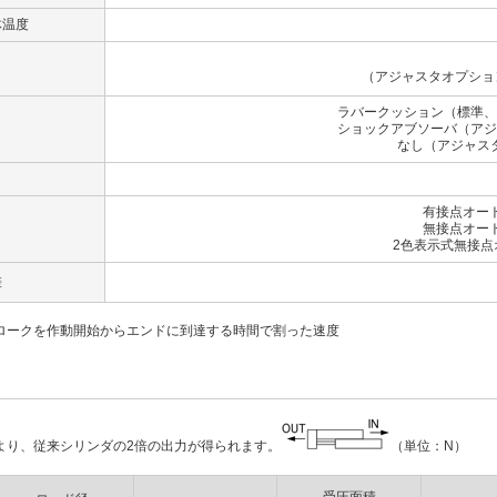
体温度
（アジャスタオプション
ラバークッション（標準、
ショックアブソーバ（アジ
なし（アジャス
有接点オー
無接点オー
2色表示式無接点
差
ロークを作動開始からエンドに到達する時間で割った速度
より、従来シリンダの2倍の出力が得られます。
（単位：N）