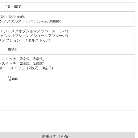
-10～60℃
50～500mm/s
／メタルストッパ：50～200mm/s）
アジャスタオプション／ラバーストッパ）
ャスタオプション／ショックアブソーバ）
タオプション／メタルストッパ）
無給油
トスイッチ（2線式、3線式）
トスイッチ（2線式、3線式）
オートスイッチ（2線式、3線式）
+1
mm
0
使用圧力（MPa）