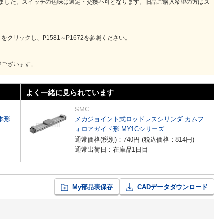
なりました。スイッチの色味は選定・交換不可となります。旧品ご購入希望の方はス
クリックし、P1581～P1672を参照ください。
がございます。
よく一緒に見られています
SMC
本形
メカジョイント式ロッドレスシリンダ カムフ
ォロアガイド形 MY1Cシリーズ
)
通常価格(税別)：
740
円
(税込価格：
814
円
)
通常出荷日：在庫品1日目
My部品表保存
CADデータダウンロード