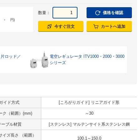
数量：
価格を確認
-
円
)
今すぐ注文
カートへ追加
・片ロッド／
電空レギュレータ ITV1000・2000・3000
シリーズ
ガイド方式
[ころがりガイド] リニアガイド形
ーク（範囲）(mm)
～30
テーブル材質
[ステンレス] マルテンサイト系ステンレス鋼
サイズ長さ （範囲）
100.1～150.0