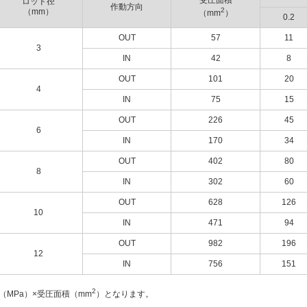
受圧面積
ロッド径
作動方向
2
（mm）
（mm
）
0.2
OUT
57
11
3
IN
42
8
OUT
101
20
4
IN
75
15
OUT
226
45
6
IN
170
34
OUT
402
80
8
IN
302
60
OUT
628
126
10
IN
471
94
OUT
982
196
12
IN
756
151
2
（MPa）×受圧面積（mm
）となります。