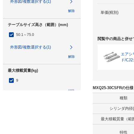
外形図/複数選択する(1)
解除
単価(税別)
テーブルサイズ高さ（範囲）(mm)
50.1～75.0
閲覧中の商品と併せ
外形図/複数選択する(1)
エアシ
解除
ド/CJ
最大積載質量(kg)
9
MXQ25-30CSFRの
解除
種類
ストローク(mm)
シリンダ内径(
30
最大積載質量（範囲）
解除
特性