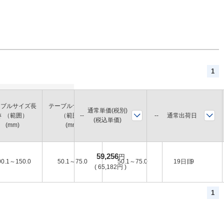
1
ーブルサイズ長
テーブルサイズ幅
テーブルサイズ高
通常単価(税別)
最大積載質量
通常出荷日
さ （範囲）
（範囲）
さ（範囲）
(税込単価)
(kg)
(mm)
(mm)
(mm)
59,256
円
00.1～150.0
50.1～75.0
50.1～75.0
19日目
9
(
65,182
円
)
1