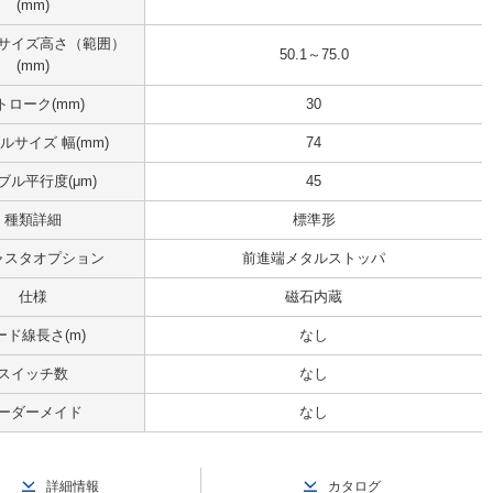
(mm)
サイズ高さ（範囲）
50.1～75.0
(mm)
トローク(mm)
30
ルサイズ 幅(mm)
74
ブル平行度(μm)
45
種類詳細
標準形
ャスタオプション
前進端メタルストッパ
仕様
磁石内蔵
ード線長さ(m)
なし
スイッチ数
なし
ーダーメイド
なし
詳細情報
カタログ