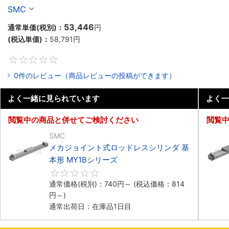
SMC
53,446
通常単価(税別)：
円
(税込単価)：
58,791
円
0
0件のレビュー（商品レビューの投稿ができます）
よく一緒に見られています
よく一
閲覧中の商品と併せてご検討ください
閲覧
SMC
メカジョイント式ロッドレスシリンダ 基
本形 MY1Bシリーズ
0
通常価格(税別)：
740
円
～
(税込価格：
814
円
～)
通常出荷日：在庫品1日目