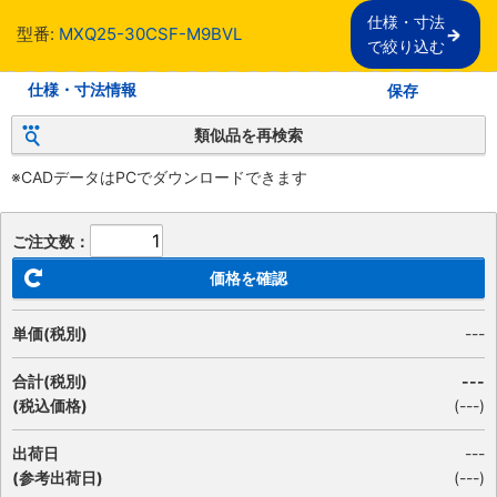
仕様・寸法

型番:
MXQ25-30CSF-M9BVL
で絞り込む
仕様・寸法情報
保存
類似品を再検索
※CADデータはPCでダウンロードできます
ご注文数：
価格を確認
単価(税別)
---
合計(税別)
---
(税込価格)
(
---
)
出荷日
---
(参考出荷日)
(---)