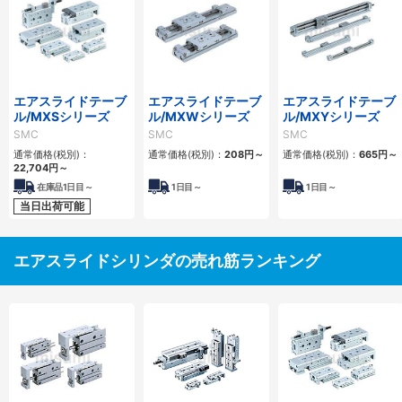
エアスライドテーブ
エアスライドテーブ
エアスライドテーブ
ル/MXSシリーズ
ル/MXWシリーズ
ル/MXYシリーズ
SMC
SMC
SMC
通常価格(税別)：
通常価格(税別)：
208
円
～
通常価格(税別)：
665
円
～
22,704
円
～
在庫品1日目～
1
日目～
1
日目～
当日出荷可能
エアスライドシリンダの売れ筋ランキング