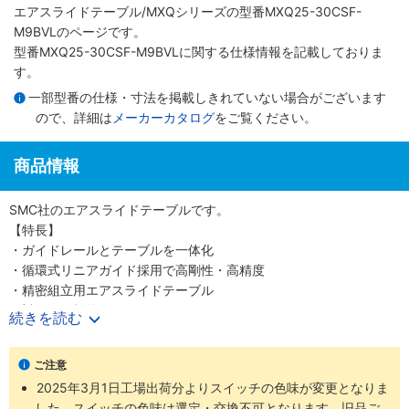
エアスライドテーブル/MXQシリーズ
の型番MXQ25-30CSF-
M9BVLのページです。
型番MXQ25-30CSF-M9BVLに関する仕様情報を記載しておりま
す。
一部型番の仕様・寸法を掲載しきれていない場合がございます
ので、詳細は
メーカーカタログ
をご覧ください。
商品情報
SMC社のエアスライドテーブルです。
【特長】
・ガイドレールとテーブルを一体化
・循環式リニアガイド採用で高剛性・高精度
・精密組立用エアスライドテーブル
・対称形も標準化
続きを読む
・安全面を考慮したオートスイッチ取付溝
・豊富なオプション群
ご注意
・耐荷重性の向上
2025年3月1日工場出荷分よりスイッチの色味が変更となりま
・ワーク・ボディの取付再現性向上
した。スイッチの色味は選定・交換不可となります。旧品ご