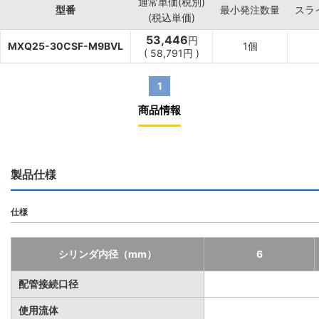
通常単価(税別)
型番
最小発注数量
スラ
(税込単価)
53,446
円
MXQ25-30CSF-M9BVL
1個
(
58,791
円
)
1
商品情報
製品仕様
仕様
シリンダ内径（mm）
6
配管接続口径
使用流体