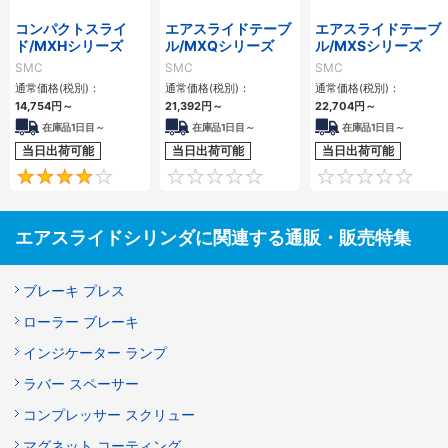
コンパクトスライ
エアスライドテーブ
エアスライドテーブ
ド/MXHシリーズ
ル/MXQシリーズ
ル/MXSシリーズ
SMC
SMC
SMC
通常価格(税別)：
通常価格(税別)：
通常価格(税別)：
14,754
円
～
21,392
円
～
22,704
円
～
在庫品1日目～
在庫品1日目～
在庫品1日目～
当日出荷可能
当日出荷可能
当日出荷可能
4
0
エアスライドシリンダに関連する通販・販売特集
ブレーキ プレス
ローラー ブレーキ
インジケーター ランプ
ラバー スペーサー
コンプレッサー スクリュー
マグネット コーティング