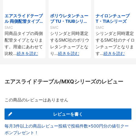
エアスライドテーブ
ポリウレタンチュー
ナイロンチューブ
ル 両側配管タイプ/
ブ TU・TIUBシリー
T・TIAシリーズ
MXQ□Aシリーズ
ズ
SMC
SMC
SMC
同商品タイプの両側
シリンダと同時選定
シリンダと同時選定
配管タイプとなりま
するSMC社のポリウ
するSMC社のナイロ
す。用途にあわせて
レタンチューブとな
ンチューブとなりま
比較
...
続きを読む
り
...
続きを読む
す
...
続きを読む
エアスライドテーブル/MXQシリーズのレビュー
この商品のレビューはありません
レビューを書く
毎月3件以上の商品レビュー投稿で投稿件数×500円分の値引クー
ポンプレゼント！