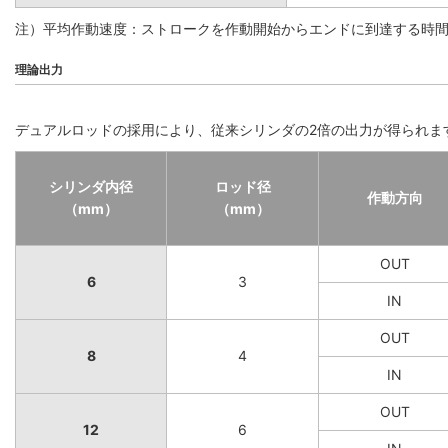
注）平均作動速度：ストロークを作動開始からエンドに到達する時
理論出力
デュアルロッドの採用により、従来シリンダの2倍の出力が得られま
シリンダ内径
ロッド径
作動方向
（mm）
（mm）
OUT
6
3
IN
OUT
8
4
IN
OUT
12
6