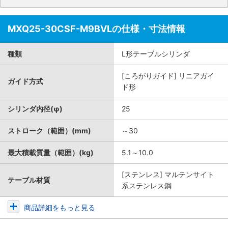
MXQ25-30CSF-M9BVLの仕様・寸法情報
種類
L形テーブルシリンダ
[ころがりガイド] リニアガイ
ガイド方式
ド形
シリンダ内径(φ)
25
ストローク（範囲）(mm)
～30
最大積載質量（範囲）(kg)
5.1～10.0
[ステンレス] マルテンサイト
テーブル材質
系ステンレス鋼
商品詳細をもっと見る