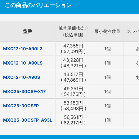
この商品のバリエーション
通常単価(税別)
型番
最小発注数量
スラ
(税込単価)
47,355
円
MXQ12-10-A90L3
1個
(
52,091
円
)
43,928
円
MXQ12-10-A90LS
1個
(
48,321
円
)
43,517
円
MXQ12-10-A90S
1個
(
47,869
円
)
49,251
円
MXQ25-30CSF-X17
1個
(
54,176
円
)
53,180
円
MXQ25-30CSFP
1個
(
58,498
円
)
56,561
円
MXQ25-30CSFP-A93L
1個
(
62,217
円
)