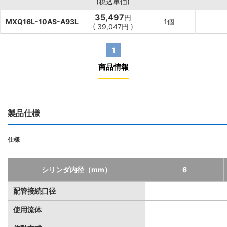
(税込単価)
35,497
円
MXQ16L-10AS-A93L
1個
(
39,047
円
)
1
商品情報
製品仕様
仕様
シリンダ内径（mm）
6
配管接続口径
使用流体