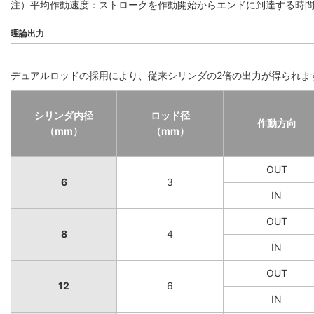
注）平均作動速度：ストロークを作動開始からエンドに到達する時
理論出力
デュアルロッドの採用により、従来シリンダの2倍の出力が得られま
シリンダ内径
ロッド径
作動方向
（mm）
（mm）
OUT
6
3
IN
OUT
8
4
IN
OUT
12
6
IN