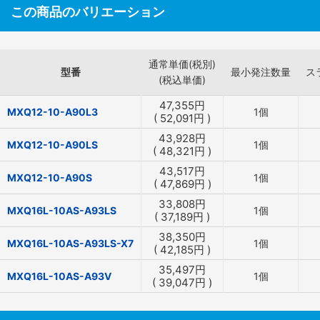
この商品のバリエーション
通常単価(税別)
型番
最小発注数量
ス
(税込単価)
47,355
円
MXQ12-10-A90L3
1個
(
52,091
円
)
43,928
円
MXQ12-10-A90LS
1個
(
48,321
円
)
43,517
円
MXQ12-10-A90S
1個
(
47,869
円
)
33,808
円
MXQ16L-10AS-A93LS
1個
(
37,189
円
)
38,350
円
MXQ16L-10AS-A93LS-X7
1個
(
42,185
円
)
35,497
円
MXQ16L-10AS-A93V
1個
(
39,047
円
)