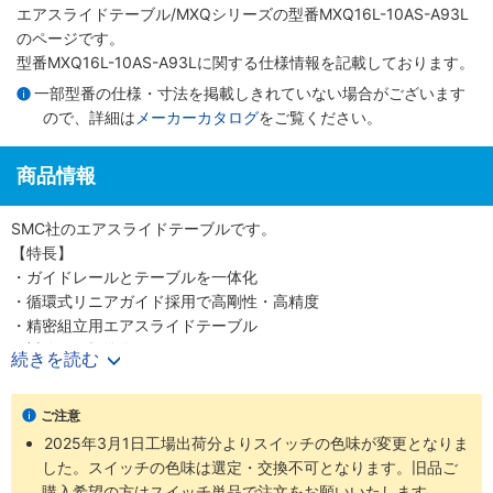
エアスライドテーブル/MXQシリーズ
の型番MXQ16L-10AS-A93L
のページです。
型番MXQ16L-10AS-A93Lに関する仕様情報を記載しております。
一部型番の仕様・寸法を掲載しきれていない場合がございます
ので、詳細は
メーカーカタログ
をご覧ください。
商品情報
SMC社のエアスライドテーブルです。
【特長】
・ガイドレールとテーブルを一体化
・循環式リニアガイド採用で高剛性・高精度
・精密組立用エアスライドテーブル
・対称形も標準化
続きを読む
・安全面を考慮したオートスイッチ取付溝
・豊富なオプション群
ご注意
・耐荷重性の向上
2025年3月1日工場出荷分よりスイッチの色味が変更となりま
・ワーク・ボディの取付再現性向上
した。スイッチの色味は選定・交換不可となります。旧品ご
・エンドプレート部強度アップ
購入希望の方はスイッチ単品で注文をお願いいたします。