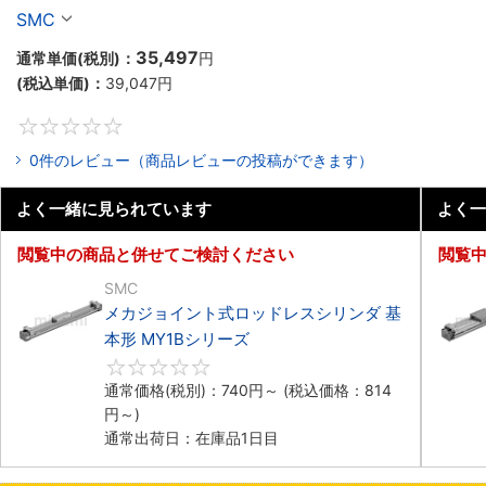
SMC
35,497
通常単価(税別)：
円
(税込単価)：
39,047
円
0
0件のレビュー（商品レビューの投稿ができます）
よく一緒に見られています
よく一
閲覧中の商品と併せてご検討ください
閲覧
SMC
メカジョイント式ロッドレスシリンダ 基
本形 MY1Bシリーズ
0
通常価格(税別)：
740
円
～
(税込価格：
814
円
～)
通常出荷日：在庫品1日目