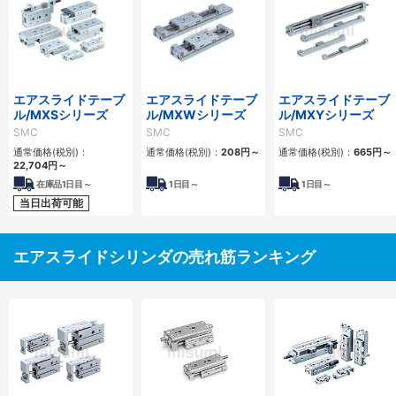
エアスライドテーブ
エアスライドテーブ
エアスライドテーブ
ル/MXSシリーズ
ル/MXWシリーズ
ル/MXYシリーズ
SMC
SMC
SMC
通常価格(税別)：
通常価格(税別)：
208
円
～
通常価格(税別)：
665
円
～
22,704
円
～
在庫品1日目～
1
日目～
1
日目～
当日出荷可能
エアスライドシリンダの売れ筋ランキング