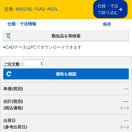
仕様・寸法

型番:
MXQ16L-10AS-A93L
で絞り込む
仕様・寸法情報
保存
類似品を再検索
※CADデータはPCでダウンロードできます
ご注文数：
価格を確認
単価(税別)
---
合計(税別)
---
(税込価格)
(
---
)
出荷日
---
(参考出荷日)
(---)