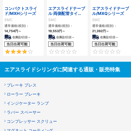
コンパクトスライ
エアスライドテーブ
エアスライドテーブ
ド/MXHシリーズ
ル 両側配管タイ
ル/MXQシリーズ
プ/MXQ□Aシリー
SMC
SMC
SMC
ズ
通常価格(税別)：
通常価格(税別)：
通常価格(税別)：
14,754
円
～
19,553
円
～
21,392
円
～
在庫品1日目～
在庫品1日目～
在庫品1日目～
当日出荷可能
当日出荷可能
当日出荷可能
4
0
エアスライドシリンダに関連する通販・販売特集
ブレーキ プレス
ローラー ブレーキ
インジケーター ランプ
ラバー スペーサー
コンプレッサー スクリュー
マグネット コーティング