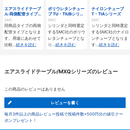
エアスライドテーブ
ポリウレタンチュー
ナイロンチューブ
ル 両側配管タイプ/
ブ TU・TIUBシリー
T・TIAシリーズ
MXQ□Aシリーズ
ズ
SMC
SMC
SMC
同商品タイプの両側
シリンダと同時選定
シリンダと同時選定
配管タイプとなりま
するSMC社のポリウ
するSMC社のナイロ
す。用途にあわせて
レタンチューブとな
ンチューブとなりま
比較
...
続きを読む
り
...
続きを読む
す
...
続きを読む
エアスライドテーブル/MXQシリーズのレビュー
この商品のレビューはありません
レビューを書く
毎月3件以上の商品レビュー投稿で投稿件数×500円分の値引クー
ポンプレゼント！