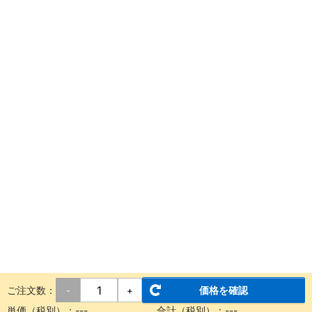
ご注文数：
価格を確認
-
+
単価（税別）：
---
合計（税別）：
---