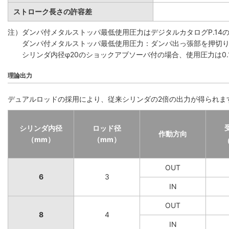
ストローク長さの許容差
注）ダンパ付メタルストッパ最低使用圧力はデジタルカタログP.1
ダンパ付メタルストッパ最低使用圧力：ダンパ出っ張部を押切
シリンダ内径φ20のショックアブソーバ付の場合、使用圧力は0.1
理論出力
デュアルロッドの採用により、従来シリンダの2倍の出力が得られま
シリンダ内径
ロッド径
作動方向
（mm）
（mm）
OUT
6
3
IN
OUT
8
4
IN