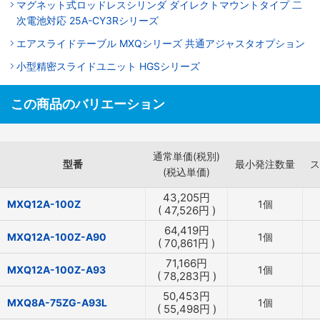
マグネット式ロッドレスシリンダ ダイレクトマウントタイプ 二
次電池対応 25A-CY3Rシリーズ
エアスライドテーブル MXQシリーズ 共通アジャスタオプション
小型精密スライドユニット HGSシリーズ
この商品のバリエーション
通常単価(税別)
型番
最小発注数量
ス
(税込単価)
43,205
円
MXQ12A-100Z
1個
(
47,526
円
)
64,419
円
MXQ12A-100Z-A90
1個
(
70,861
円
)
71,166
円
MXQ12A-100Z-A93
1個
(
78,283
円
)
50,453
円
MXQ8A-75ZG-A93L
1個
(
55,498
円
)