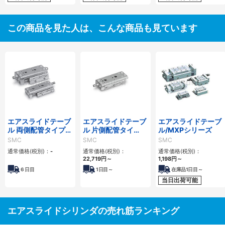
この商品を見た人は、こんな商品も見ています
エアスライドテーブ
エアスライドテーブ
エアスライドテーブ
ル 両側配管タイプ
ル 片側配管タイ
ル/MXPシリーズ
MXQ□Aシリーズ
プ/MXQ□Cシリー
SMC
SMC
SMC
ズ
通常価格(税別)：
-
通常価格(税別)：
通常価格(税別)：
22,719
円
～
1,198
円
～
6
日目
1
日目～
在庫品1日目～
当日出荷可能
エアスライドシリンダの売れ筋ランキング