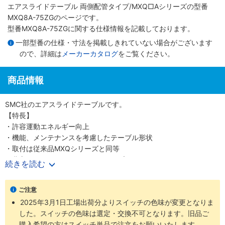
エアスライドテーブル 両側配管タイプ/MXQ□Aシリーズ
の型番
MXQ8A-75ZGのページです。
型番MXQ8A-75ZGに関する仕様情報を記載しております。
一部型番の仕様・寸法を掲載しきれていない場合がございます
ので、詳細は
メーカーカタログ
をご覧ください。
商品情報
SMC社のエアスライドテーブルです。
【特長】
・許容運動エネルギー向上
・機能、メンテナンスを考慮したテーブル形状
・取付は従来品MXQシリーズと同等
・豊富なストロークアジャスタ（オプション）
続きを読む
・テーブル薄肉化による全高低減化、軽量化を実現
・配管/オートスイッチ取付溝を両側配置
ご注意
2025年3月1日工場出荷分よりスイッチの色味が変更となりま
した。スイッチの色味は選定・交換不可となります。旧品ご
購入希望の方はスイッチ単品で注文をお願いいたします。