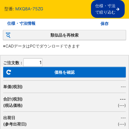
仕様・寸法

型番:
MXQ8A-75ZG
で絞り込む
仕様・寸法情報
保存
類似品を再検索
※CADデータはPCでダウンロードできます
ご注文数：
価格を確認
単価(税別)
---
合計(税別)
---
(税込価格)
(
---
)
出荷日
---
(参考出荷日)
(---)