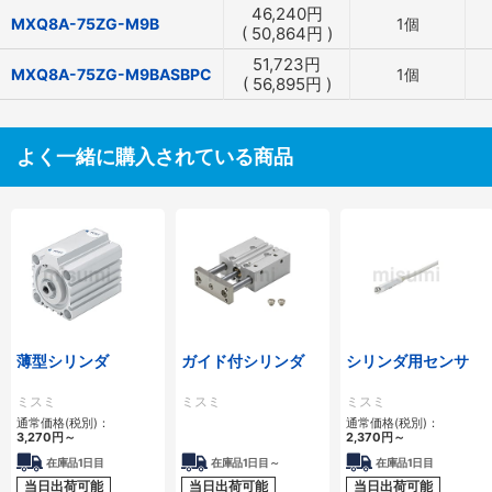
46,240
円
MXQ8A-75ZG-M9B
1個
(
50,864
円
)
51,723
円
MXQ8A-75ZG-M9BASBPC
1個
(
56,895
円
)
よく一緒に購入されている商品
薄型シリンダ
ガイド付シリンダ
シリンダ用センサ
ミスミ
ミスミ
ミスミ
通常価格(税別)：
通常価格(税別)：
3,270
円
～
2,370
円
～
在庫品1日目
在庫品1日目～
在庫品1日目
当日出荷可能
当日出荷可能
当日出荷可能