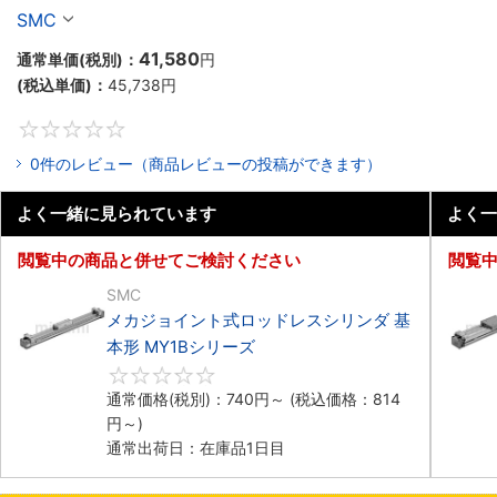
リーズ
SMC
41,580
通常単価(税別)：
円
(税込単価)：
45,738
円
0
0件のレビュー（商品レビューの投稿ができます）
よく一緒に見られています
よく一
閲覧中の商品と併せてご検討ください
閲覧
SMC
メカジョイント式ロッドレスシリンダ 基
本形 MY1Bシリーズ
0
通常価格(税別)：
740
円
～
(税込価格：
814
円
～)
通常出荷日：在庫品1日目