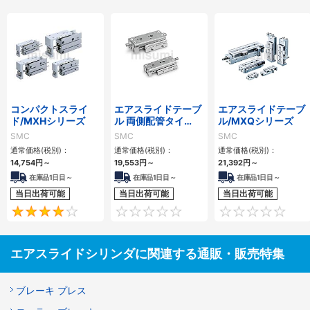
コンパクトスライ
エアスライドテーブ
エアスライドテーブ
ド/MXHシリーズ
ル 両側配管タイ
ル/MXQシリーズ
プ/MXQ□Aシリー
SMC
SMC
SMC
ズ
通常価格(税別)：
通常価格(税別)：
通常価格(税別)：
14,754
円
～
19,553
円
～
21,392
円
～
在庫品1日目～
在庫品1日目～
在庫品1日目～
当日出荷可能
当日出荷可能
当日出荷可能
4
0
エアスライドシリンダに関連する通販・販売特集
ブレーキ プレス