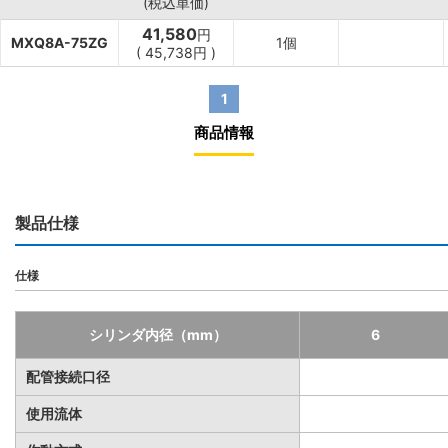
(税込単価)
41,580
円
MXQ8A-75ZG
1個
(
45,738
円
)
1
商品情報
製品仕様
仕様
シリンダ内径（mm）
6
配管接続口径
使用流体