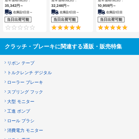
通常価格(税別)：
通常価格(税別)：
通常価格(税別)：
35,342
円
～
32,246
円
～
10,959
円
～
在庫品1日目～
在庫品1日目～
在庫品1日目
当日出荷可能
当日出荷可能
当日出荷可能
0
5
クラッチ・ブレーキに関連する通販・販売特集
リボン テープ
トルクレンチ デジタル
ローラー ブレーキ
スプリング フック
大型 モニター
工進 ポンプ
ロール ブラシ
消費電力 モニター