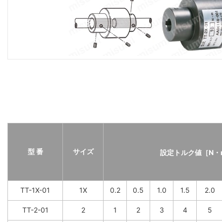
型 番
サイズ
設定トルク値［N・m
TT-1X-01
1X
0.2
0.5
1.0
1.5
2.0
TT-2-01
2
1
2
3
4
5