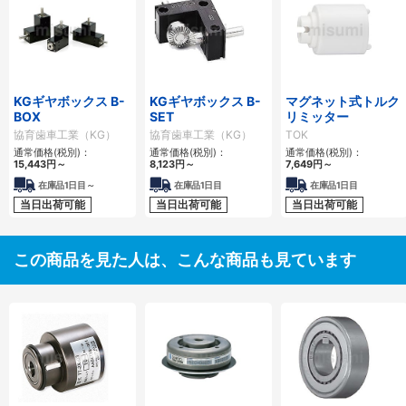
KGギヤボックス B-
KGギヤボックス B-
マグネット式トルク
BOX
SET
リミッター
協育歯車工業（KG）
協育歯車工業（KG）
TOK
通常価格(税別)：
通常価格(税別)：
通常価格(税別)：
15,443
円
～
8,123
円
～
7,649
円
～
在庫品1日目～
在庫品1日目
在庫品1日目
当日出荷可能
当日出荷可能
当日出荷可能
この商品を見た人は、こんな商品も見ています