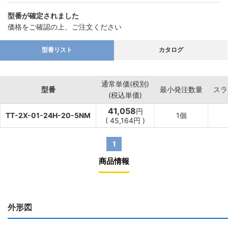
・半導体製造装置、繊維機械、印刷機械
型番が確定されました
価格をご確認の上、ご注文ください
型番リスト
カタログ
通常単価(税別)
型番
最小発注数量
スラ
(税込単価)
41,058
円
TT-2X-01-24H-20-5NM
1個
(
45,164
円
)
1
商品情報
外形図