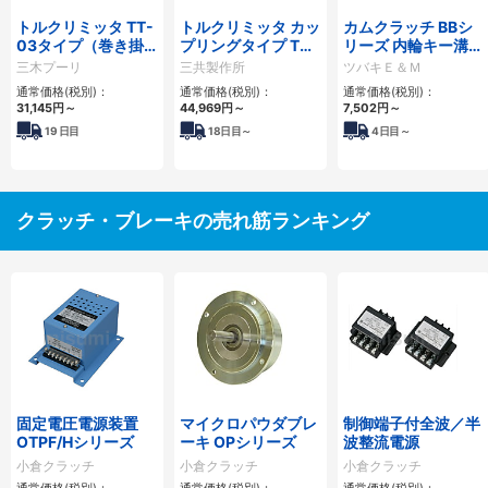
トルクリミッタ TT-
トルクリミッタ カッ
カムクラッチ BBシ
03タイプ（巻き掛
プリングタイプ TC
リーズ 内輪キー溝付
けタイプ ）
シリーズ
タイプ
三木プーリ
三共製作所
ツバキＥ＆Ｍ
通常価格(税別)：
通常価格(税別)：
通常価格(税別)：
31,145
円
～
44,969
円
～
7,502
円
～
19
日目
18
日目～
4
日目～
クラッチ・ブレーキの売れ筋ランキング
固定電圧電源装置
マイクロパウダブレ
制御端子付全波／半
OTPF/Hシリーズ
ーキ OPシリーズ
波整流電源
小倉クラッチ
小倉クラッチ
小倉クラッチ