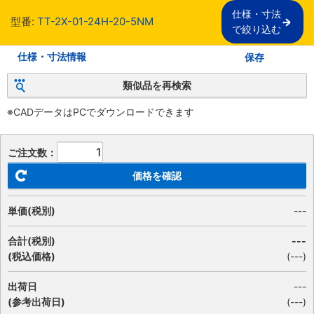
仕様・寸法

型番:
TT-2X-01-24H-20-5NM
で絞り込む
仕様・寸法情報
保存
類似品を再検索
※CADデータはPCでダウンロードできます
ご注文数：
価格を確認
単価(税別)
---
合計(税別)
---
(税込価格)
(
---
)
出荷日
---
(参考出荷日)
(---)