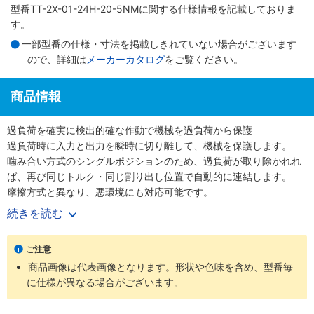
型番TT-2X-01-24H-20-5NMに関する仕様情報を記載しておりま
す。
一部型番の仕様・寸法を掲載しきれていない場合がございます
ので、詳細は
メーカーカタログ
をご覧ください。
商品情報
過負荷を確実に検出的確な作動で機械を過負荷から保護
過負荷時に入力と出力を瞬時に切り離して、機械を保護します。
噛み合い方式のシングルポジションのため、過負荷が取り除かれれ
ば、再び同じトルク・同じ割り出し位置で自動的に連結します。
摩擦方式と異なり、悪環境にも対応可能です。
【特長】
続きを読む
・トルクテンダ両端（ハウジングとハブ）から2本の軸を挿入し、両
方の軸をセットスクリューで固定することで、動力伝達と過負荷に
ご注意
よる機械の保護を行う、2軸突き合わせタイプです。
商品画像は代表画像となります。形状や色味を含め、型番毎
・2軸突き合わせタイプなので、そのままフレキシブルカップリング
に仕様が異なる場合がございます。
としても使用が可能です。
【用途】