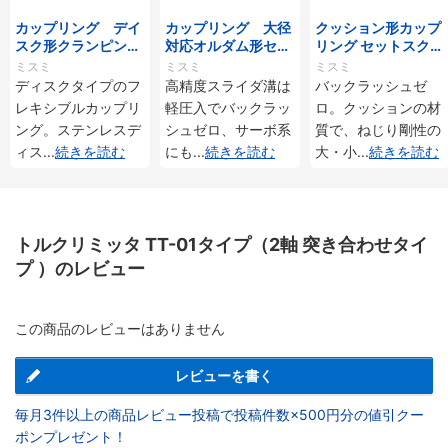
カップリング デイ
カップリング 大径
クッション形カップ
スク形クランピング
対応オルダム形セッ
リング セットスクリ
タイプ／サーボモー
トスクリュー/クラ
ュータイプ/クラン
ミスミ
ミスミ
ミスミ
タ対応
ンピングタイプ
ピング
ディスクタイプのフ
高精度スライダ溝は
バックラッシュゼ
レキシブルカップリ
軽圧入でバックラッ
ロ。クッションの材
ング。ステンレスデ
シュゼロ、サーボ系
質で、ねじり剛性の
ィス
...
続きを読む
にも
...
続きを読む
大・小
...
続きを読む
トルクリミッタ TT-01タイプ（2軸 突き合わせタイ
プ ）のレビュー
この商品のレビューはありません
レビューを書く
毎月3件以上の商品レビュー投稿で投稿件数×500円分の値引クー
ポンプレゼント！