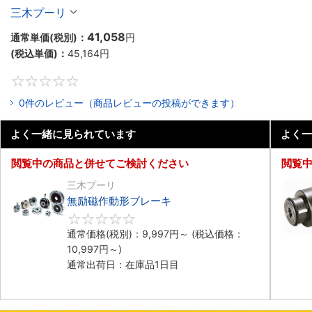
プ ）
三木プーリ
41,058
通常単価(税別)：
円
(税込単価)：
45,164
円
0
0件のレビュー（商品レビューの投稿ができます）
よく一緒に見られています
よく一
閲覧中の商品と併せてご検討ください
閲覧
三木プーリ
無励磁作動形ブレーキ
0
通常価格(税別)：
9,997
円
～
(税込価格：
10,997
円
～)
通常出荷日：在庫品1日目