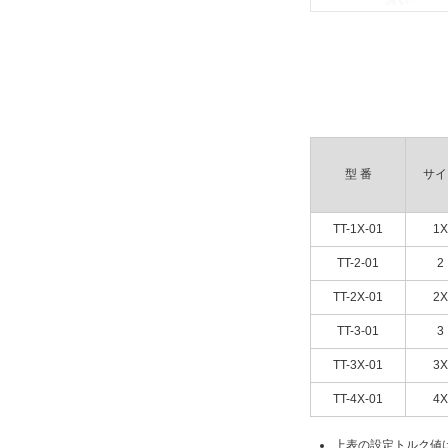
型 番
サイ
TT-1X-01
1X
TT-2-01
2
TT-2X-01
2X
TT-3-01
3
TT-3X-01
3X
TT-4X-01
4X
上表の設定トルク値は回