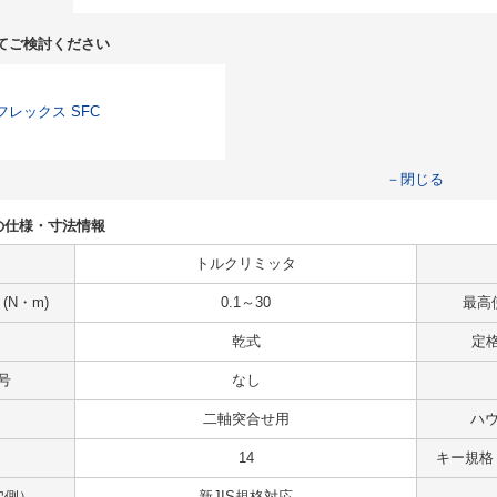
てご検討ください
フレックス SFC
－閉じる
-3NMの仕様・寸法情報
トルクリミッタ
N・m)
0.1～30
最高使
乾式
定格
号
なし
二軸突合せ用
ハウ
14
キー規格
穴側）
新JIS規格対応