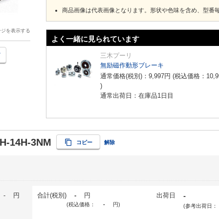
商品画像は代表画像となります。形状や色味を含め、型番
ージを表示する
よく一緒に見られています
三木プーリ
無励磁作動形ブレーキ
通常価格(税別)：
9,997
円
(税込価格：
10,9
)
通常出荷日：在庫品1日目
4H-14H-3NM
コピー
解除
-
円
合計(税別)
-
円
出荷日
-
(税込価格：
-
円
)
(参考出荷日：