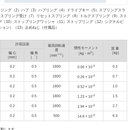
ウジング（2）ハブ（3）ハブリング（4）ドライブキー（5）スプリングスラ
）スプリング受け（7）リセットスプリング（8）トルクスプリング（9）スト
グ（10）ストップリングワッシャ（11）ストップリング（12）シグナルピ
ション）（13）止めねじ（付属品）
許容誤差
最高回転速
慣性モーメント
質 量
度
2
偏 心
偏 角
［kg］
［kg・m
］
ー1
［min
］
［mm］
［゜］
-3
0.2
0.5
1800
0.3
0.06 × 10
-
3
0.2
0.5
1800
0.7
0.26 × 10
-
3
0.2
0.5
1800
1.0
0.52 × 10
-
3
0.2
0.5
1800
1.5
1.23 × 10
-
3
0.2
0.5
1800
2.7
1.94 × 10
-
3
0.2
0.5
500
6.3
14.8 × 10
変動します。