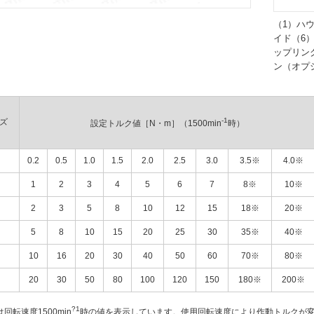
（1）ハ
イド（6
ップリン
ン（オプ
-1
ズ
設定トルク値［N・m］（1500min
時）
0.2
0.5
1.0
1.5
2.0
2.5
3.0
3.5※
4.0※
1
2
3
4
5
6
7
8※
10※
2
3
5
8
10
12
15
18※
20※
5
8
10
15
20
25
30
35※
40※
10
16
20
30
40
50
60
70※
80※
20
30
50
80
100
120
150
180※
200※
?1
転速度1500min
時の値を表示しています。使用回転速度により作動トルクが