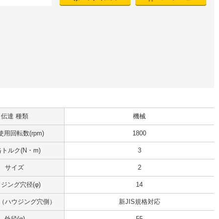
伝達 種類
機械
用回転数(rpm)
1800
トルク(N・m)
3
サイズ
2
ジング穴径(φ)
14
（ハウジング穴側）
新JIS規格対応
外径(φ)
55