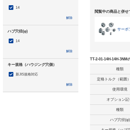
14
閲覧中の商品と併せ
解除
サーボ
ハブ穴径(φ)
14
解除
TT-2-01-14H-14H
キー規格（ハウジング穴側）
種類
新JIS規格対応
定格トルク（範囲）(
解除
使用環境
キー規格（ハブ穴側）
オプション記
新JIS規格対応
種類
解除
ハブ穴径(φ)
キー規格（ハブ