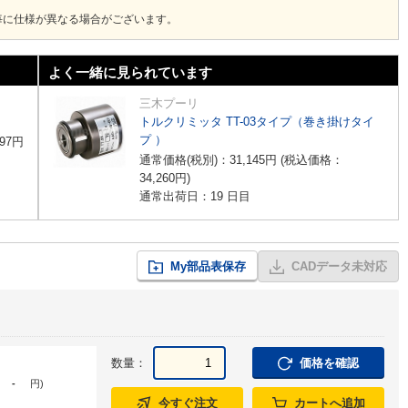
毎に仕様が異なる場合がございます。
よく一緒に見られています
三木プーリ
トルクリミッタ TT-03タイプ（巻き掛けタイ
プ ）
97
円
通常価格(税別)：
31,145
円
(税込価格：
34,260
円
)
通常出荷日：19 日目
My部品表保存
CADデータ未対応
数量：
価格を確認
-
円
)
今すぐ注文
カートへ追加