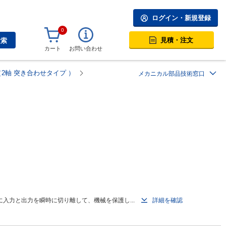
ログイン・新規登録
0
見積・注文
検索
カート
お問い合わせ
（2軸 突き合わせタイプ ）
メカニカル部品技術窓口
）
入力と出力を瞬時に切り離して、機械を保護し...
詳細を確認