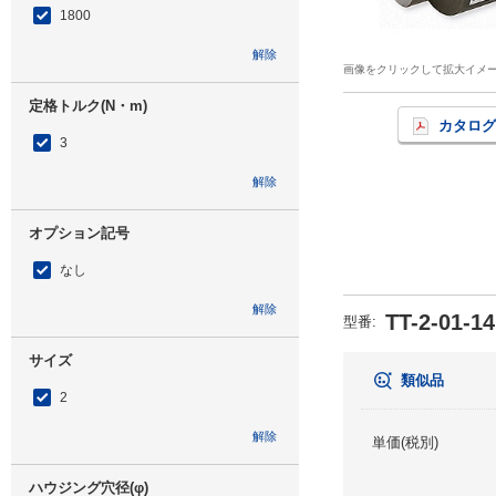
1800
解除
画像をクリックして拡大イメ
定格トルク(N・m)
カタログ
3
解除
オプション記号
なし
解除
TT-2-01-1
型番
:
サイズ
類似品
2
解除
単価(税別)
ハウジング穴径(φ)