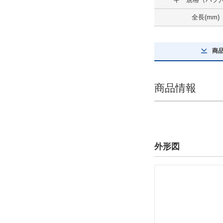
外径(φ)
全長(mm)
55
解除
商
全長(mm)
66
商品情報
解除
タイプ
TT-2-01
外形図
出荷日
すべて
19日以内