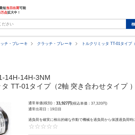
最短
当日出荷
5万点
拡大中！
ラッチ・ブレーキ
クラッチ・ブレーキ
トルクリミッタ TT-01タイプ
1-14H-14H-3NM

 TT-01タイプ（2軸 突き合わせタイプ 
通常単価(税別)
33,927
円
税込単価
37,320
円
通常出荷日：
19日目
過負荷を確実に検出的確な作動で機械を過負荷から保護過負荷時に
0