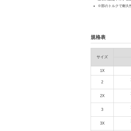
※部のトルクで耐久
規格表
サイズ
1X
2
2X
3
3X