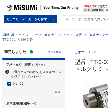
MISUMI | Your Time, Our Priority
17時まで
のご注文で
13
当日出荷対象商品
カテゴリ・メーカーから探す
MISUMI トップ
モータ・減速機・モジュール・装置
減速機・ク
TT-2-01-14H-14H-3NM
確定しました
すべて解除
三木プーリ
型番 : TT-2-0
定格トルク（範囲）(N・m)
トルクリミッタ
※選定目安の範囲であり実際のトル
ク値ではございません。
0.1～30
解除
最高使用回転数(rpm)