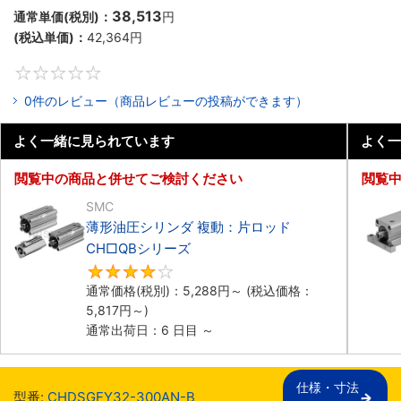
38,513
通常単価(税別)：
円
(税込単価)：
42,364
円
0
0件のレビュー（商品レビューの投稿ができます）
よく一緒に見られています
よく一
閲覧中の商品と併せてご検討ください
閲覧
SMC
薄形油圧シリンダ 複動：片ロッド
CH□QBシリーズ
4
通常価格(税別)：
5,288
円
～
(税込価格：
5,817
円
～)
通常出荷日：6 日目 ～
仕様・寸法

型番:
CHDSGFY32-300AN-B