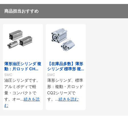
商品担当おすすめ
薄形油圧シリンダ 複
【在庫品多数】薄形
動：片ロッド CH□
シリンダ 標準形 複
QBシリーズ
動・片ロッド CQ2
SMC
SMC
シリーズ
油圧シリンダです。
薄形シリンダ、標準
アルミボディで軽
形：複動・片ロッド
量・コンパクトで
CQ2シリーズで
す。オー
...
続きを読
す。
...
続きを読む
む