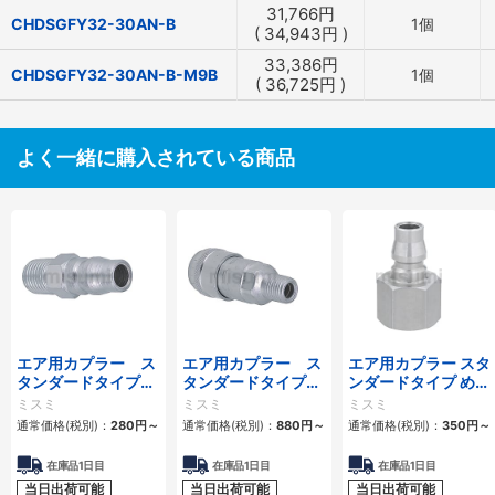
31,766
円
CHDSGFY32-30AN-B
1個
(
34,943
円
)
33,386
円
CHDSGFY32-30AN-B-M9B
1個
(
36,725
円
)
よく一緒に購入されている商品
エア用カプラー ス
エア用カプラー ス
エア用カプラー スタ
タンダードタイプ
タンダードタイプ
ンダードタイプ めね
おねじプラグ
おねじソケット
じプラグ
ミスミ
ミスミ
ミスミ
通常価格(税別)：
280
円
～
通常価格(税別)：
880
円
～
通常価格(税別)：
350
円
～
在庫品1日目
在庫品1日目
在庫品1日目
当日出荷可能
当日出荷可能
当日出荷可能