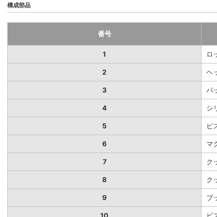
構成部品
番号
1
ロ
2
ヘ
3
パ
4
シ
5
ピ
6
マ
7
ク
8
ク
9
ブ
10
ピ