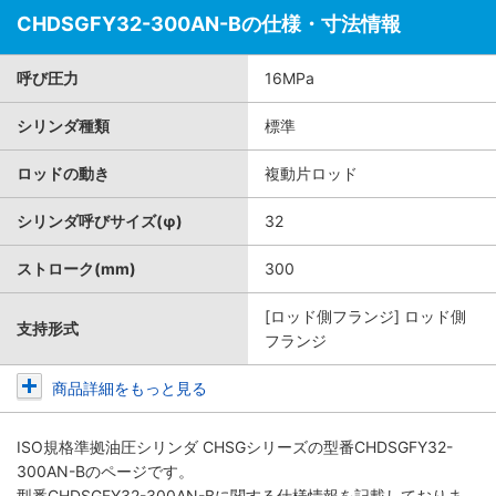
CHDSGFY32-300AN-Bの仕様・寸法情報
呼び圧力
16MPa
シリンダ種類
標準
ロッドの動き
複動片ロッド
シリンダ呼びサイズ(φ)
32
ストローク(mm)
300
[ロッド側フランジ] ロッド側
支持形式
フランジ
商品詳細をもっと見る
ISO規格準拠油圧シリンダ CHSGシリーズ
の型番CHDSGFY32-
300AN-Bのページです。
型番CHDSGFY32-300AN-Bに関する仕様情報を記載しておりま