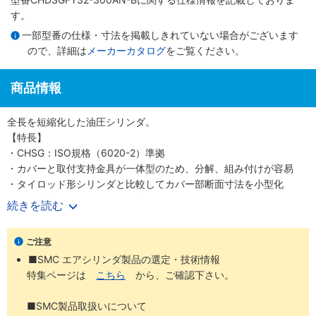
す。
一部型番の仕様・寸法を掲載しきれていない場合がございます
ので、詳細は
メーカーカタログ
をご覧ください。
商品情報
全長を短縮化した油圧シリンダ。
【特長】
・CHSG：ISO規格（6020-2）準拠
・カバーと取付支持金具が一体型のため、分解、組み付けが容易
・タイロッド形シリンダと比較してカバー部断面寸法を小型化
・CHDSG：オートスイッチ付
続きを読む
・CHSG：オートスイッチなし
ご注意
■SMC エアシリンダ製品の選定・技術情報
特集ページは
こちら
から、ご確認下さい。
■SMC製品取扱いについて