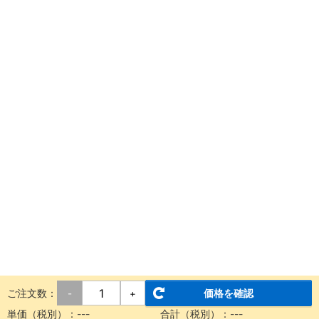
ご注文数：
価格を確認
-
+
単価（税別）：
---
合計（税別）：
---