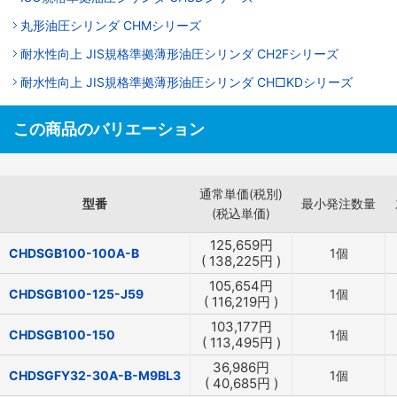
丸形油圧シリンダ CHMシリーズ
耐水性向上 JIS規格準拠薄形油圧シリンダ CH2Fシリーズ
耐水性向上 JIS規格準拠薄形油圧シリンダ CH□KDシリーズ
この商品のバリエーション
通常単価(税別)
型番
最小発注数量
(税込単価)
125,659
円
CHDSGB100-100A-B
1個
(
138,225
円
)
105,654
円
CHDSGB100-125-J59
1個
(
116,219
円
)
103,177
円
CHDSGB100-150
1個
(
113,495
円
)
36,986
円
CHDSGFY32-30A-B-M9BL3
1個
(
40,685
円
)