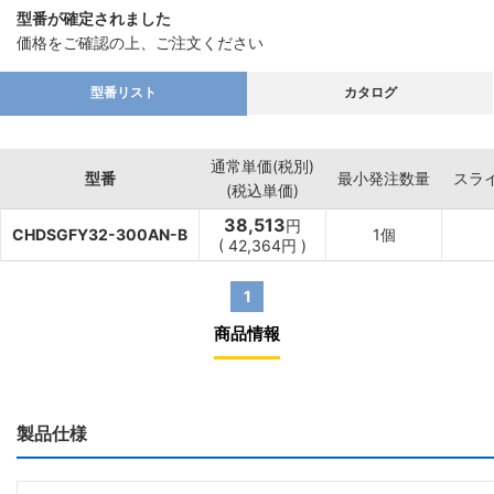
型番が確定されました
価格をご確認の上、ご注文ください
型番リスト
カタログ
通常単価(税別)
型番
最小発注数量
スラ
(税込単価)
38,513
円
CHDSGFY32-300AN-B
1個
(
42,364
円
)
1
商品情報
製品仕様