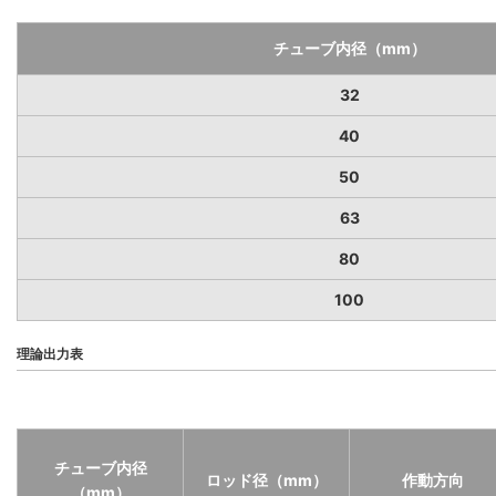
チューブ内径（mm）
32
40
50
63
80
100
理論出力表
チューブ内径
ロッド径（mm）
作動方向
（mm）