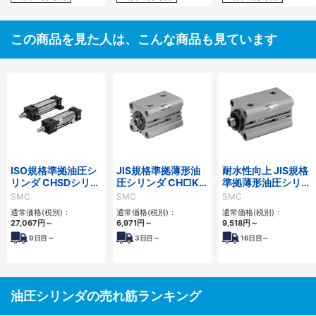
この商品を見た人は、こんな商品も見ています
ISO規格準拠油圧シ
JIS規格準拠薄形油
耐水性向上 JIS規格
リンダ CHSDシリー
圧シリンダ CH□KD
準拠薄形油圧シリン
ズ
シリーズ
ダ CH□KDシリーズ
SMC
SMC
SMC
通常価格(税別)：
通常価格(税別)：
通常価格(税別)：
27,067
円
～
6,971
円
～
9,518
円
～
9
日目～
3
日目～
16
日目～
油圧シリンダの売れ筋ランキング