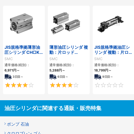
JIS規格準拠薄形油
薄形油圧シリンダ 複
JIS規格準拠油圧シ
圧シリンダ CH□KD
動：片ロッド
リンダ 複動：片ロッ
シリーズ
CH□QBシリーズ
ド CH2E・CH2F・
SMC
SMC
SMC
CH2G・CH2Hシリ
通常価格(税別)：
通常価格(税別)：
通常価格(税別)：
ーズ
6,971
円
～
5,288
円
～
18,799
円
～
3日目～
6日目～
9日目～
4
4
油圧シリンダに関連する通販・販売特集
ポンプ 石油
クロロプレン ゴム