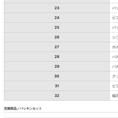
23
バ
24
ピ
25
バ
26
シ
27
ホ
28
バ
29
バ
30
ク
31
ピ
32
磁
交換部品／パッキンセット