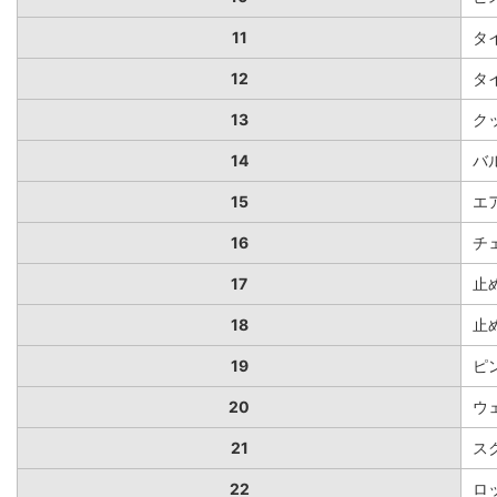
11
タ
12
タ
13
ク
14
バ
15
エ
16
チ
17
止
18
止
19
ピ
20
ウ
21
ス
22
ロ