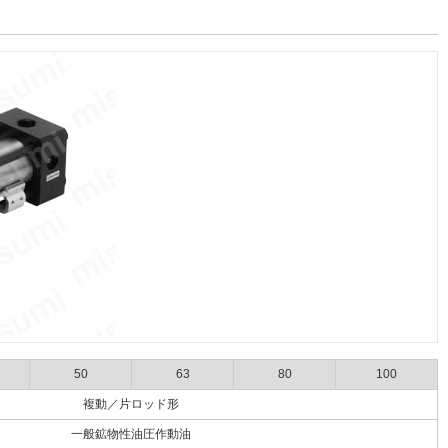
50
63
80
100
複動／片ロッド形
一般鉱物性油圧作動油