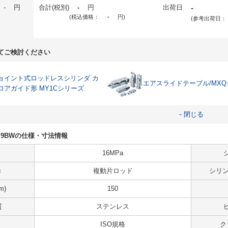
-
円
合計(税別)
-
円
出荷日
-
(税込価格：
-
円
)
(参考出荷日：
てご検討ください
ョイント式ロッドレスシリンダ カ
エアスライドテーブル/MX
ロアガイド形 MY1Cシリーズ
－閉じる
-B-M9BWの仕様・寸法情報
16MPa
き
複動片ロッド
シリン
m)
150
質
ステンレス
ISO規格
ク