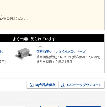
す。
ログをご参照ください。
さい。
よく一緒に見られています
SMC
Bシ
薄形油圧シリンダ CH□KGシリーズ
通常価格(税別)：
6,971
円
(税込価格：
7,668
円
)
7
円
)
通常出荷日：在庫品1日目
My部品表保存
CADデータダウンロード