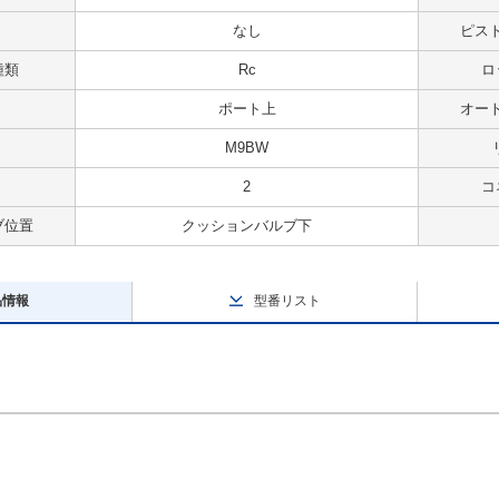
なし
ピス
種類
Rc
ロ
ポート上
オー
M9BW
2
コ
ブ位置
クッションバルブ下
品情報
型番リスト