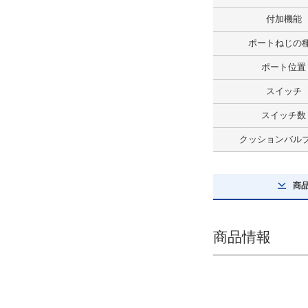
0.5
付加機能
解除
ポートねじの
スイッチ数
ポート位置
2
スイッチ
解除
スイッチ数
コネクタの種類
クッションバル
なし
解除
商
クッションバルブ位置
商品情報
クッションバルブ下
解除
タイプ