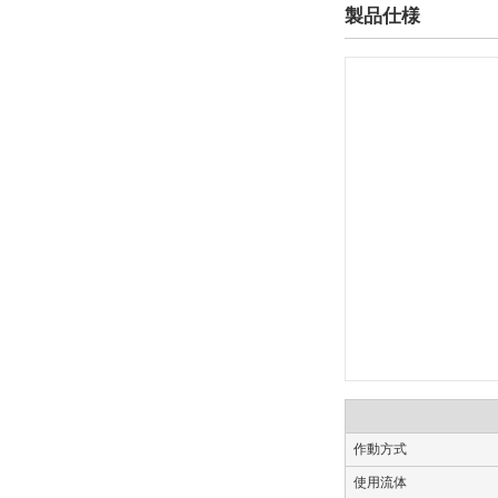
製品仕様
CHDSG
CAD
2D
3D
出荷日
すべて
19日以内
作動方式
使用流体