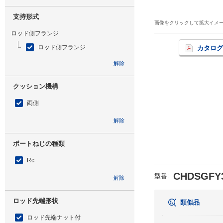
支持形式
画像をクリックして拡大イメ
ロッド側フランジ
ロッド側フランジ
カタログ
解除
クッション機構
両側
解除
ポートねじの種類
Rc
CHDSGFY3
型番
:
解除
ロッド先端形状
類似品
ロッド先端ナット付