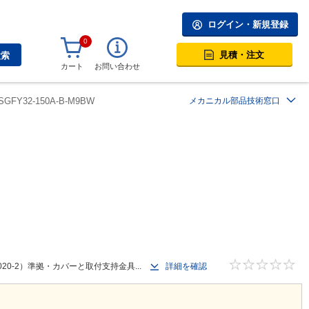
ログイン・新規登録
0
見積・注文
検索
カート
お問い合わせ
SGFY32-150A-B-M9BW
メカニカル部品技術窓口
0-2）準拠・カバーと取付支持金具...
詳細を確認