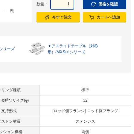
数量：
価格を確認
-
円
)
今すぐ注文
カートへ追加
エアスライドテーブル（対称
Qシリーズ
形）/MXS□Lシリーズ
シリンダ種類
標準
ダ呼びサイズ(φ)
32
支持形式
[ロッド側フランジ] ロッド側フランジ
ピストン材質
ステンレス
ッション機構
両側