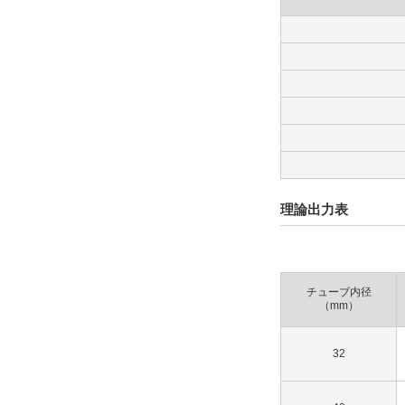
理論出力表
チューブ内径
（mm）
32