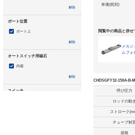
単価(税別)
解除
ポート位置
閲覧中の商品と併せ
ポート上
解除
メカジ
ムフォ
オートスイッチ用磁石
内蔵
解除
CHDSGFY32-150A
スイッチ
呼び圧力
M9BW
ロッドの動
解除
ストローク(m
チューブ材
リード線(m)
規格