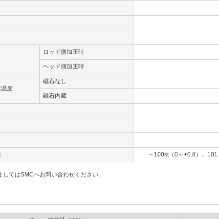
ロッド側加圧時
ヘッド側加圧時
磁石なし
体温度
磁石内蔵
差
～100st（0～+0.8）、101
ましてはSMCへお問い合わせください。