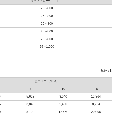
標準ストローク（mm）
25～800
25～800
25～800
25～800
25～800
25～1,000
単位：N
使用圧力（MPa）
7
10
16
4
5,628
8,040
12,864
2
3,843
5,490
8,784
6
8,792
12,560
20,096