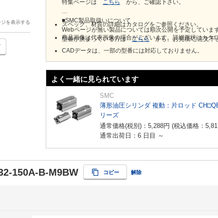
特集ページは
こちら
から、ご確認下さい。
■SMC製品取扱いについて
ージを表示する
スペック、材質の詳細はカタログをご参照ください。
Webページが無い製品については順次公開を予定していま
商品画像は代表画像の場合がございます。詳細形状はカタ
型番が決まっている方は
こちら
から、お見積/ご注文下
CADデータは、一部の型番には対応しておりません。
よく一緒に見られています
SMC
薄形油圧シリンダ 複動：片ロッド CH□Q
リーズ
通常価格(税別)：
5,288
円
(税込価格：
5,81
通常出荷日：6 日目 ～
2-150A-B-M9BW
コピー
解除