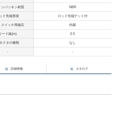
トンパッキン材質
NBR
ッド先端形状
ロッド先端ナット付
トスイッチ用磁石
内蔵
リード線(m)
0.5
ネクタの種類
なし
-
-
詳細情報
カタログ