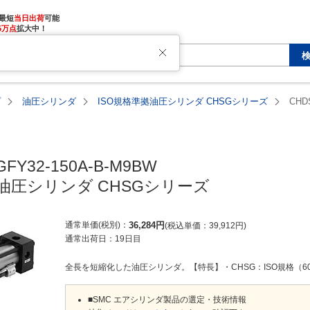
最短
当日出荷
5万点
拡大中！
プ
油圧シリンダ
ISO規格準拠油圧シリンダ CHSGシリーズ
CHD
FY32-150A-B-M9BW

拠油圧シリンダ CHSGシリーズ
通常単価(税別)
36,284
円
税込単価
39,912
円
通常出荷日：
19日目
全長を短縮化した油圧シリンダ。【特長】・CHSG：ISO規格（602
■SMC エアシリンダ製品の選定・技術情報