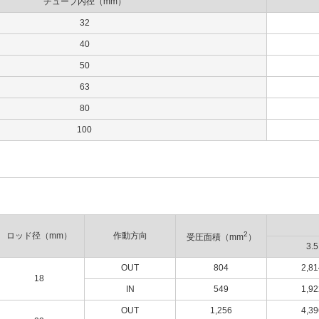
チューブ内径（mm）
32
40
50
63
80
100
2
ロッド径（mm）
作動方向
受圧面積（mm
）
3.5
OUT
804
2,81
18
IN
549
1,92
OUT
1,256
4,39