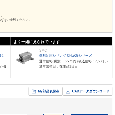
す。
ログをご参照ください。
さい。
よく一緒に見られています
SMC
Bシ
薄形油圧シリンダ CH□KGシリーズ
通常価格(税別)：
6,971
円
(税込価格：
7,668
円
)
7
円
)
通常出荷日：在庫品1日目
My部品表保存
CADデータダウンロード