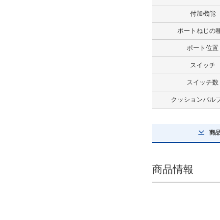
なし
付加機能
解除
ポートねじの
スイッチ数
ポート位置
なし
スイッチ
解除
スイッチ数
コネクタの種類
クッションバル
なし
解除
商
クッションバルブ位置
商品情報
クッションバルブ下
解除
タイプ