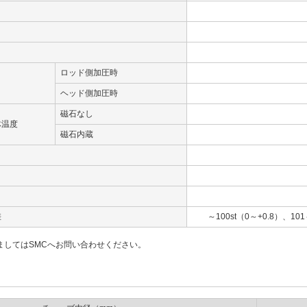
ロッド側加圧時
ヘッド側加圧時
磁石なし
体温度
磁石内蔵
差
～100st（0～+0.8）、101
ましてはSMCへお問い合わせください。