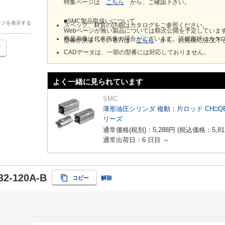
特集ページは
こちら
から、ご確認下さい。
■SMC製品取扱いについて
ージを表示する
スペック、材質の詳細はカタログをご参照ください。
Webページが無い製品については順次公開を予定していま
商品画像は代表画像の場合がございます。詳細形状はカタ
型番が決まっている方は
こちら
から、お見積/ご注文下
CADデータは、一部の型番には対応しておりません。
よく一緒に見られています
SMC
薄形油圧シリンダ 複動：片ロッド CH□Q
リーズ
通常価格(税別)：
5,288
円
(税込価格：
5,81
通常出荷日：6 日目 ～
2-120A-B
コピー
解除