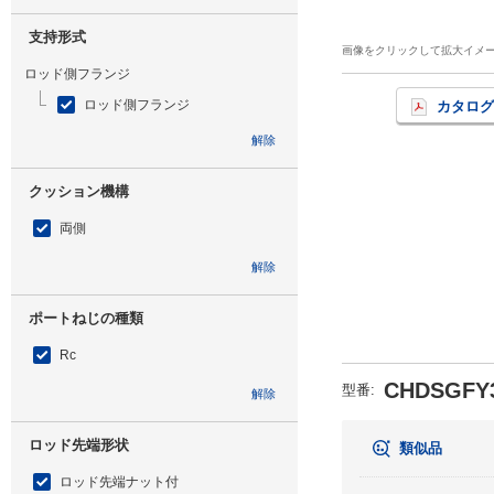
支持形式
画像をクリックして拡大イメ
ロッド側フランジ
ロッド側フランジ
カタログ
解除
クッション機構
両側
解除
ポートねじの種類
Rc
CHDSGFY3
型番
:
解除
ロッド先端形状
類似品
ロッド先端ナット付