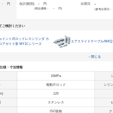
-
円
合計(税別)
-
円
出荷日
-
(税込価格：
-
円
)
(参考出荷日：
てご検討ください
ョイント式ロッドレスシリンダ カ
エアスライドテーブル/MX
ロアガイド形 MY1Cシリーズ
－閉じる
-Bの仕様・寸法情報
16MPa
き
複動片ロッド
シリン
m)
120
質
ステンレス
ISO規格
ク