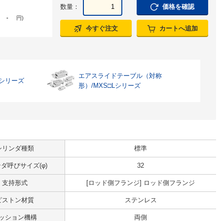
数量：
価格を確認
-
円
)
今すぐ注文
カートへ追加
エアスライドテーブル（対称
Qシリーズ
形）/MXS□Lシリーズ
シリンダ種類
標準
ダ呼びサイズ(φ)
32
支持形式
[ロッド側フランジ] ロッド側フランジ
ピストン材質
ステンレス
ッション機構
両側