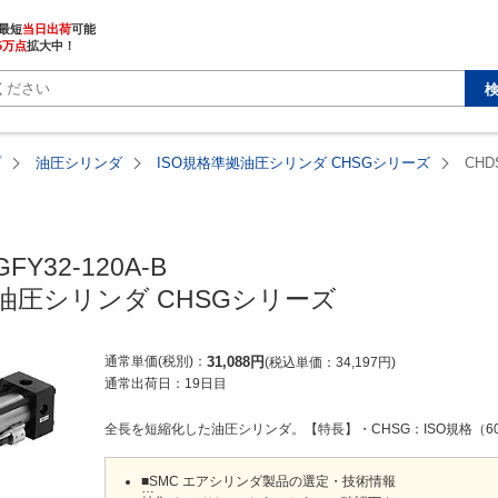
最短
当日出荷
5万点
拡大中！
プ
油圧シリンダ
ISO規格準拠油圧シリンダ CHSGシリーズ
CHD
FY32-120A-B

拠油圧シリンダ CHSGシリーズ
通常単価(税別)
31,088
円
税込単価
34,197
円
通常出荷日：
19日目
全長を短縮化した油圧シリンダ。【特長】・CHSG：ISO規格（602
■SMC エアシリンダ製品の選定・技術情報