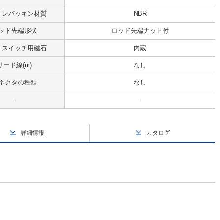
トンパッキン材質
NBR
ッド先端形状
ロッド先端ナット付
トスイッチ用磁石
内蔵
リード線(m)
なし
ネクタの種類
なし
-
-
詳細情報
カタログ