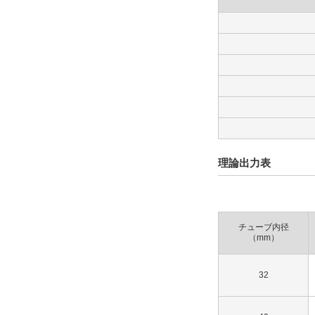
理論出力表
チューブ内径
（mm）
32