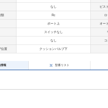
なし
ピス
種類
Rc
ロ
ポート上
オー
スイッチなし
なし
コ
ブ位置
クッションバルブ下
品情報
型番リスト