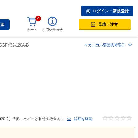
ログイン・新規登録
0
見積・注文
検索
カート
お問い合わせ
SGFY32-120A-B
メカニカル部品技術窓口
0-2）準拠・カバーと取付支持金具...
詳細を確認