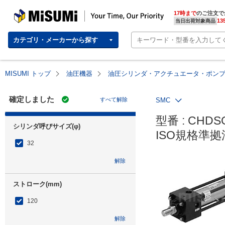
MISUMI | Your Time, Our Priority
17時まで
のご注文で
13
当日出荷対象商品
カテゴリ・メーカーから探す
MISUMI トップ
油圧機器
油圧シリンダ・アクチュエータ・ポン
確定しました
すべて解除
SMC
型番 : CHDSG
シリンダ呼びサイズ(φ)
ISO規格準
32
解除
ストローク(mm)
120
解除