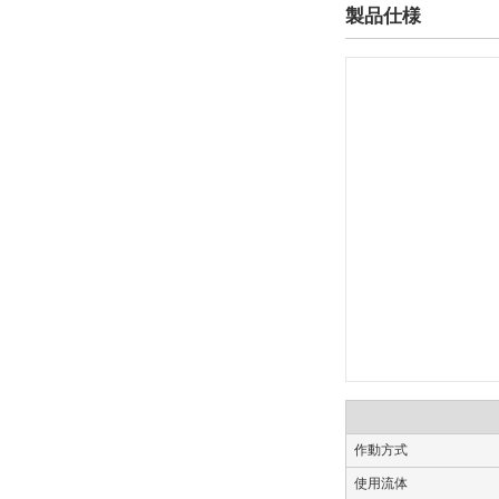
製品仕様
CHDSG
CAD
2D
3D
出荷日
すべて
19日以内
作動方式
使用流体