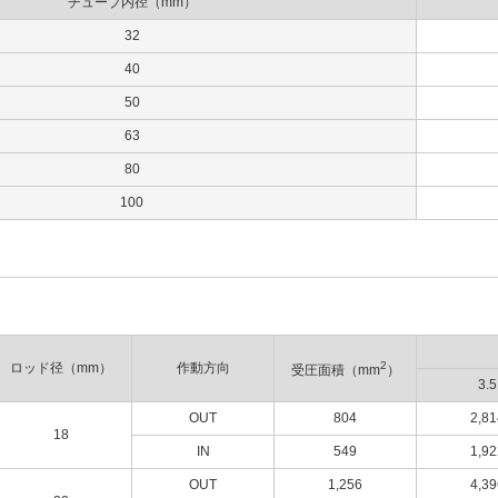
チューブ内径（mm）
32
40
50
63
80
100
2
ロッド径（mm）
作動方向
受圧面積（mm
）
3.5
OUT
804
2,81
18
IN
549
1,92
OUT
1,256
4,39