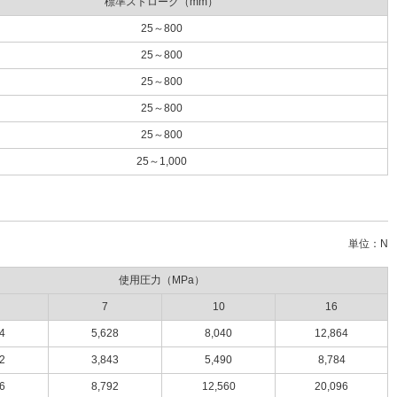
標準ストローク（mm）
25～800
25～800
25～800
25～800
25～800
25～1,000
単位：N
使用圧力（MPa）
7
10
16
4
5,628
8,040
12,864
2
3,843
5,490
8,784
6
8,792
12,560
20,096