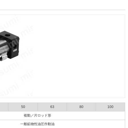
50
63
80
100
複動／片ロッド形
一般鉱物性油圧作動油