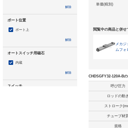
単価(税別)
解除
ポート位置
閲覧中の商品と併せ
ポート上
解除
メカジ
ムフォ
オートスイッチ用磁石
内蔵
解除
CHDSGFY32-120A
スイッチ
呼び圧力
スイッチなし
ロッドの動
解除
ストローク(m
チューブ材
リード線(m)
規格