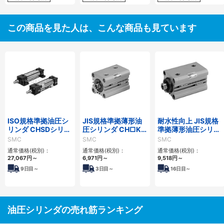
この商品を見た人は、こんな商品も見ています
ISO規格準拠油圧シ
JIS規格準拠薄形油
耐水性向上 JIS規格
リンダ CHSDシリー
圧シリンダ CH□KD
準拠薄形油圧シリン
ズ
シリーズ
ダ CH□KDシリーズ
SMC
SMC
SMC
通常価格(税別)：
通常価格(税別)：
通常価格(税別)：
27,067
円
～
6,971
円
～
9,518
円
～
9
日目～
3
日目～
16
日目～
油圧シリンダの売れ筋ランキング