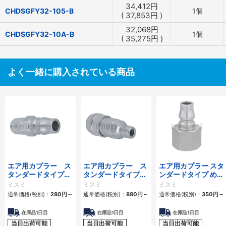
34,412
円
CHDSGFY32-105-B
1個
(
37,853
円
)
32,068
円
CHDSGFY32-10A-B
1個
(
35,275
円
)
よく一緒に購入されている商品
エア用カプラー ス
エア用カプラー ス
エア用カプラー スタ
タンダードタイプ
タンダードタイプ
ンダードタイプ めね
おねじプラグ
おねじソケット
じプラグ
ミスミ
ミスミ
ミスミ
通常価格(税別)：
280
円
～
通常価格(税別)：
880
円
～
通常価格(税別)：
350
円
～
在庫品1日目
在庫品1日目
在庫品1日目
当日出荷可能
当日出荷可能
当日出荷可能