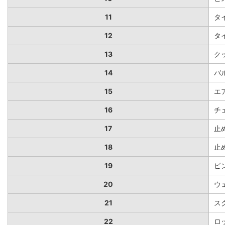
11
タ
12
タ
13
ク
14
バ
15
エ
16
チ
17
止
18
止
19
ピ
20
ウ
21
ス
22
ロ