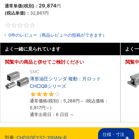
29,874
通常単価(税別)：
円
(税込単価)：
32,861
円
0
0件のレビュー（商品レビューの投稿ができます）
よく一緒に見られています
よく一
閲覧中の商品と併せてご検討ください
閲覧
SMC
薄形油圧シリンダ 複動：片ロッド
CH□QBシリーズ
4
通常価格(税別)：
5,288
円
～
(税込価格：
5,817
円
～)
通常出荷日：6 日目 ～
仕様・寸法

型番:
CHDSGFY32-100AN-B