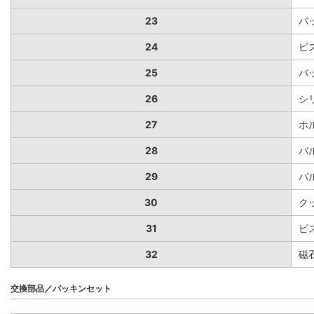
23
バ
24
ピ
25
バ
26
シ
27
ホ
28
バ
29
バ
30
ク
31
ピ
32
磁
交換部品／パッキンセット