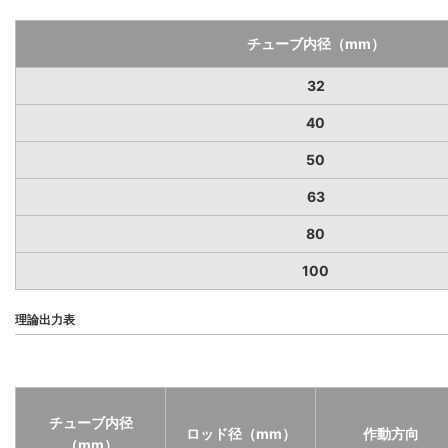
チューブ内径（mm）
32
40
50
63
80
100
理論出力表
チューブ内径
ロッド径（mm）
作動方向
（mm）