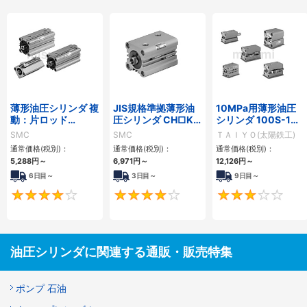
薄形油圧シリンダ 複
JIS規格準拠薄形油
10MPa用薄形油圧
動：片ロッド
圧シリンダ CH□KD
シリンダ 100S-1シ
CH□QBシリーズ
シリーズ
リーズ
SMC
SMC
ＴＡＩＹＯ(太陽鉄工)
通常価格(税別)：
通常価格(税別)：
通常価格(税別)：
5,288
円
～
6,971
円
～
12,126
円
～
6日目～
3日目～
9日目～
4
4
油圧シリンダに関連する通販・販売特集
ポンプ 石油