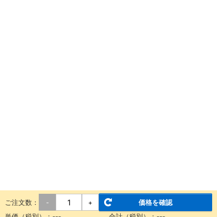
ご注文数：
価格を確認
-
+
単価（税別）：
---
合計（税別）：
---