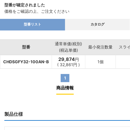
型番が確定されました
価格をご確認の上、ご注文ください
型番リスト
カタログ
通常単価(税別)
型番
最小発注数量
スラ
(税込単価)
29,874
円
CHDSGFY32-100AN-B
1個
(
32,861
円
)
1
商品情報
製品仕様