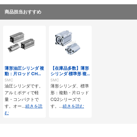
商品担当おすすめ
薄形油圧シリンダ 複
【在庫品多数】薄形
動：片ロッド CH□
シリンダ 標準形 複
QBシリーズ
動・片ロッド CQ2
SMC
SMC
シリーズ
油圧シリンダです。
薄形シリンダ、標準
アルミボディで軽
形：複動・片ロッド
量・コンパクトで
CQ2シリーズで
す。オー
...
続きを読
す。
...
続きを読む
む