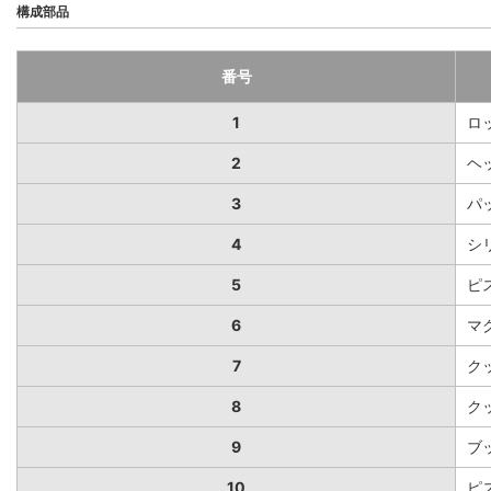
構成部品
番号
1
ロ
2
ヘ
3
パ
4
シ
5
ピ
6
マ
7
ク
8
ク
9
ブ
10
ピ