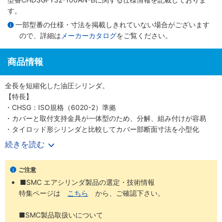
す。
一部型番の仕様・寸法を掲載しきれていない場合がございます
ので、詳細は
メーカーカタログ
をご覧ください。
商品情報
全長を短縮化した油圧シリンダ。
【特長】
・CHSG：ISO規格（6020-2）準拠
・カバーと取付支持金具が一体型のため、分解、組み付けが容易
・タイロッド形シリンダと比較してカバー部断面寸法を小型化
・CHDSG：オートスイッチ付
続きを読む
・CHSG：オートスイッチなし
ご注意
■SMC エアシリンダ製品の選定・技術情報
特集ページは
こちら
から、ご確認下さい。
■SMC製品取扱いについて