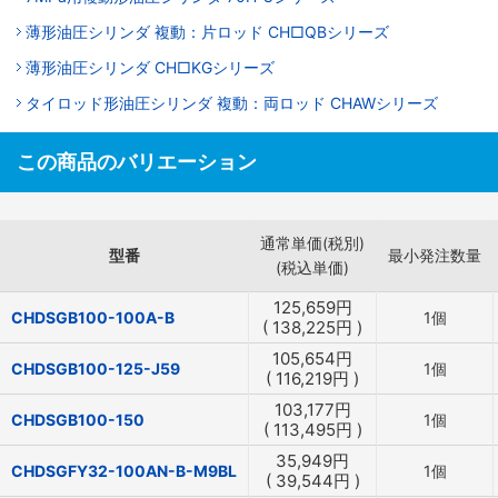
薄形油圧シリンダ 複動：片ロッド CH□QBシリーズ
薄形油圧シリンダ CH□KGシリーズ
タイロッド形油圧シリンダ 複動：両ロッド CHAWシリーズ
この商品のバリエーション
通常単価(税別)
型番
最小発注数量
(税込単価)
125,659
円
CHDSGB100-100A-B
1個
(
138,225
円
)
105,654
円
CHDSGB100-125-J59
1個
(
116,219
円
)
103,177
円
CHDSGB100-150
1個
(
113,495
円
)
35,949
円
CHDSGFY32-100AN-B-M9BL
1個
(
39,544
円
)