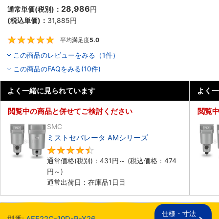
28,986
通常単価(税別)：
円
(税込単価)：
31,885
円
平均満足度
5.0
5
この商品のレビューをみる（1件）
この商品のFAQをみる(10件)
よく一緒に見られています
よく一
閲覧中の商品と併せてご検討ください
閲覧
SMC
ミストセパレータ AMシリーズ
4.6
通常価格(税別)：
431
円
～
(税込価格：
474
円
～)
通常出荷日：在庫品1日目
仕様・寸法

型番:
AFF22C-10D-R-X26