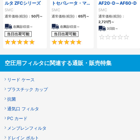
ルタ ZFCシリーズ
トセパレータ・マイ
AF20-D～AF60-D
クロミストセパレー
SMC
SMC
SMC
タ 交換部品
通常価格(税別)：
50
円
～
通常価格(税別)：
65
円
～
通常価格(税別)：
2,721
円
～
在庫品1日目～
在庫品1日目～
3日目～
当日出荷可能
当日出荷可能
4.8
5
空圧用フィルタに関連する通販・販売特集
リード ケース
プラスチック カップ
抗菌
通気口 フィルタ
PC カード
メンブレンフィルタ
ドレイン ボルト