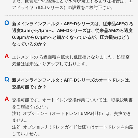
また、配管途中の結露などで水滴が発生するような場合は、エ
アドライヤ（ID□シリーズ）の設置をご検討下さい。
新メインラインフィルタ：AFF-Dシリーズは、従来品AFFの ろ
過度3μｍから1μｍへ、AM-Dシリーズは、従来品AMのろ過度
0.3μｍから0.1μｍへと細かくなっているが、圧力損失はどう
なっているのか？
エレメントの ろ過面積を拡大し低圧損となりました。処理空
気量は従来品よりアップしております。
新メインラインフィルタ：AFF-Dシリーズのオートドレンは、
交換可能ですか？
交換可能です。オートドレン交換作業については、取扱説明書
をご確認ください。
注1）オプションH（オートドレン1.6MPa仕様）は、交換でき
ません。
注2）オプションJ（ドレンガイド仕様）はオートドレンを内蔵
していません。