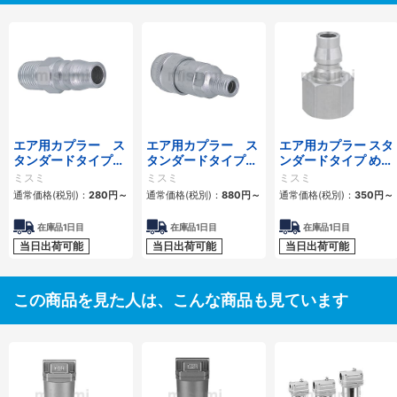
エア用カプラー ス
エア用カプラー ス
エア用カプラー スタ
タンダードタイプ
タンダードタイプ
ンダードタイプ めね
おねじプラグ
おねじソケット
じプラグ
ミスミ
ミスミ
ミスミ
通常価格(税別)：
280
円
～
通常価格(税別)：
880
円
～
通常価格(税別)：
350
円
～
在庫品1日目
在庫品1日目
在庫品1日目
当日出荷可能
当日出荷可能
当日出荷可能
この商品を見た人は、こんな商品も見ています