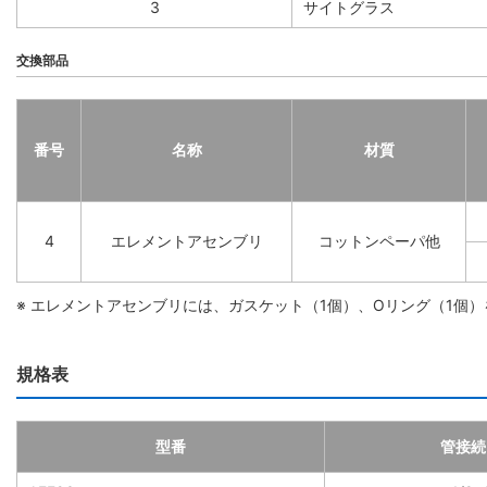
3
サイトグラス
交換部品
番号
名称
材質
4
エレメントアセンブリ
コットンペーパ他
※ エレメントアセンブリには、ガスケット（1個）、Oリング（1個
規格表
型番
管接続