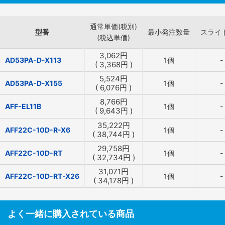
通常単価(税別)
型番
最小発注数量
スライ
(税込単価)
3,062
円
AD53PA-D-X113
1個
-
(
3,368
円
)
5,524
円
AD53PA-D-X155
1個
-
(
6,076
円
)
8,766
円
AFF-EL11B
1個
-
(
9,643
円
)
35,222
円
AFF22C-10D-R-X6
1個
-
(
38,744
円
)
29,758
円
AFF22C-10D-RT
1個
-
(
32,734
円
)
31,071
円
AFF22C-10D-RT-X26
1個
-
(
34,178
円
)
よく一緒に購入されている商品