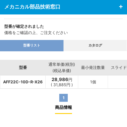
メカニカル部品技術窓口
型番が確定されました
価格をご確認の上、ご注文ください
型番リスト
カタログ
通常単価(税別)
型番
最小発注数量
スライド
(税込単価)
28,986
円
AFF22C-10D-R-X26
1個
(
31,885
円
)
1
商品情報