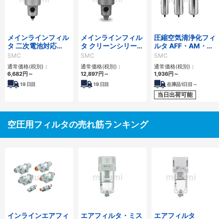
メインラインフィル
メインラインフィル
圧縮空気清浄化フィ
タ 二次電池対応
タ クリーンシリーズ
ルタ AFF・AM・
25A-AFFシリーズ
／銅系・フッ素系不
AMDシリーズ
SMC
SMC
SMC
可仕様 10-／20-
通常価格(税別)：
通常価格(税別)：
通常価格(税別)：
AFFシリーズ
6,682
円
～
12,897
円
～
1,936
円
～
19
日目
19
日目
在庫品1日目～
当日出荷可能
空圧用フィルタの売れ筋ランキング
インラインエアフィ
エアフィルタ・ミス
エアフィルタ