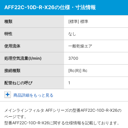
AFF22C-10D-R-X26の仕様・寸法情報
種類
[標準] 標準
特性
なし
使用流体
一般乾燥エア
処理空気流量(l/min)
3700
接続種類
[Rc(R)] Rc
配管ねじの呼び
1
商品詳細をもっと見る
メインラインフィルタ AFFシリーズ
の型番AFF22C-10D-R-X26の
ページです。
型番AFF22C-10D-R-X26に関する仕様情報を記載しております。