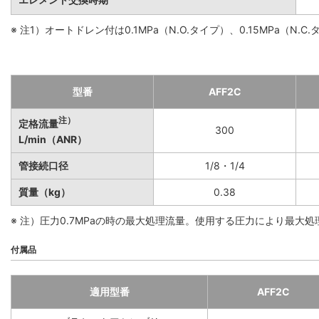
※ 注1）オートドレン付は0.1MPa（N.O.タイプ）、0.15MPa（N.C
型番
AFF2C
注）
定格流量
300
L/min（ANR）
管接続口径
1/8・1/4
質量（kg）
0.38
※ 注）圧力0.7MPaの時の最大処理流量。使用する圧力により最大
付属品
適用型番
AFF2C