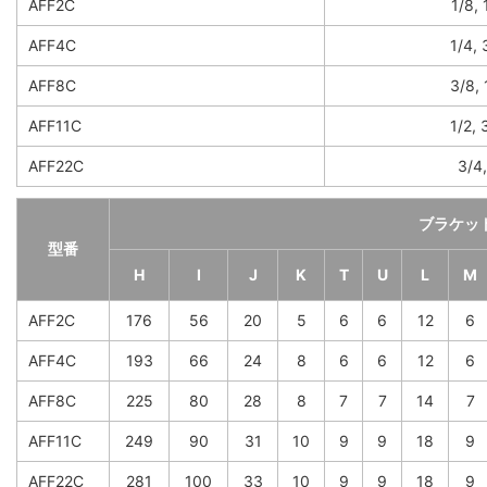
AFF2C
1/8, 
AFF4C
1/4, 
AFF8C
3/8, 
AFF11C
1/2, 
AFF22C
3/4,
ブラケッ
型番
H
I
J
K
T
U
L
M
AFF2C
176
56
20
5
6
6
12
6
AFF4C
193
66
24
8
6
6
12
6
AFF8C
225
80
28
8
7
7
14
7
AFF11C
249
90
31
10
9
9
18
9
AFF22C
281
100
33
10
9
9
18
9