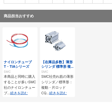
商品担当おすすめ
ナイロンチューブ
【在庫品多数】薄形
T・TIAシリーズ
シリンダ 標準形 複
動・片ロッド CQ2
SMC
SMC
シリーズ
本商品と同時に購入
SMC社売れ筋の薄形
することが多いSMC
シリンダ／標準形：
社のナイロンチュー
複動・片ロッド
ブ
...
続きを読む
CQ
...
続きを読む