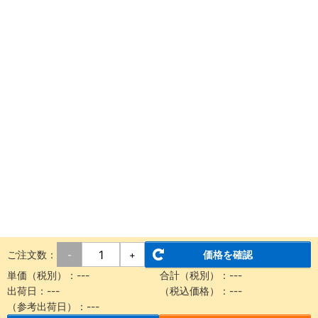
ご注文数：
価格を確認
-
+
単価（税別）：
---
合計（税別）：
---
出荷日：
---
（税込価格）：
---
（参考出荷日）：
---