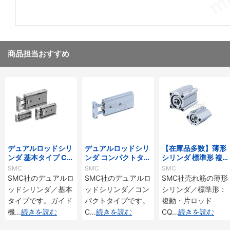
商品担当おすすめ
デュアルロッドシリ
デュアルロッドシリ
【在庫品多数】薄形
ンダ 基本タイプ CX
ンダ コンパクトタイ
シリンダ 標準形 複
Sシリーズ
プ CXSJシリーズ
動・片ロッド CQ2
SMC
SMC
SMC
シリーズ
SMC社のデュアルロ
SMC社のデュアルロ
SMC社売れ筋の薄形
ッドシリンダ／基本
ッドシリンダ／コン
シリンダ／標準形：
タイプです。ガイド
パクトタイプです。
複動・片ロッド
機
...
続きを読む
C
...
続きを読む
CQ
...
続きを読む