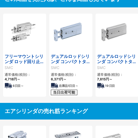
フリーマウントシリ
デュアルロッドシリ
デュアルロッドシリ
ンダ ロッド回り止め
ンダ コンパクトタイ
ンダ コンパクトタイ
形 複動・両ロッド
プ CXSJシリーズ
プ 二次電池対応
SMC
SMC
SMC
CUKWシリーズ
25A-CXSJシリーズ
通常価格(税別)：
通常価格(税別)：
通常価格(税別)：
4,718
円
～
6,371
円
～
7,815
円
～
6
日目～
在庫品1日目～
19
日目
当日出荷可能
エアシリンダの売れ筋ランキング