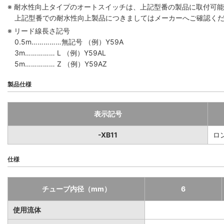
※ 耐水性向上タイプのオートスイッチは、上記型番の製品に取付可
上記型番での耐水性向上製品につきましてはメーカーへご確認く
※ リード線長さ記号
0.5m……………無記号 （例）Y59A
3m…………… L （例）Y59AL
5m…………… Z （例）Y59AZ
製品仕様
表示記号
-XB11
ロ
仕様
チューブ内径（mm）
6
使用流体