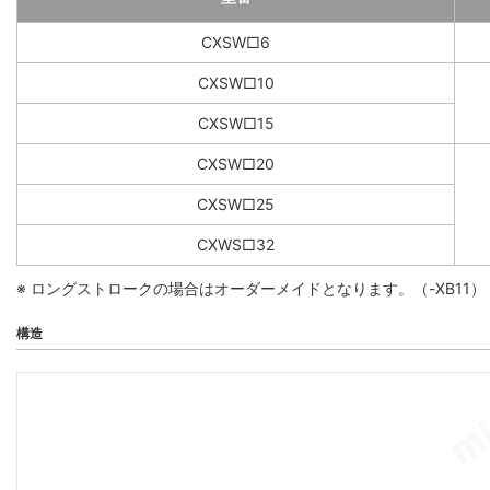
CXSW□6
CXSW□10
CXSW□15
CXSW□20
CXSW□25
CXWS□32
※ ロングストロークの場合はオーダーメイドとなります。（-XB11）
構造