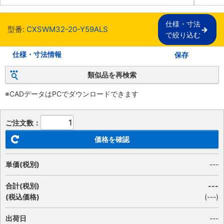
仕様・寸法

型番:
CXSWM32-20-Y59ALS
で絞り込む
仕様・寸法情報
保存
類似品を再検索
※CADデータはPCでダウンロードできます
ご注文数：
価格を確認
単価(税別)
---
合計(税別)
---
(税込価格)
(
---
)
出荷日
---