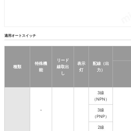
適用オートスイッチ
リード
特殊機
表示
配線（出
種類
線取出
能
灯
力）
し
3線
（NPN）
-
3線
（PNP）
2線