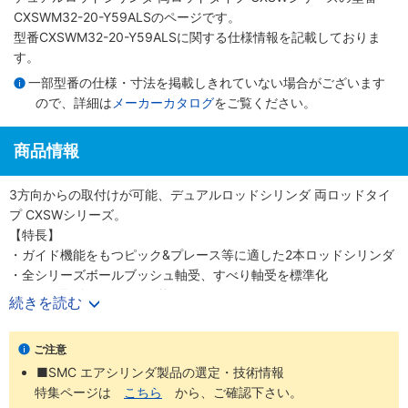
CXSWM32-20-Y59ALSのページです。
型番CXSWM32-20-Y59ALSに関する仕様情報を記載しておりま
す。
一部型番の仕様・寸法を掲載しきれていない場合がございます
ので、詳細は
メーカーカタログ
をご覧ください。
商品情報
3方向からの取付けが可能、デュアルロッドシリンダ 両ロッドタイ
プ CXSWシリーズ。
【特長】
・ガイド機能をもつピック&プレース等に適した2本ロッドシリンダ
・全シリーズボールブッシュ軸受、すべり軸受を標準化
・ワーク取付は3面から可能
続きを読む
・推力2倍、不回転精度±0.1°
・ストロークアジャスト0～-5mm
ご注意
・クッションリングのない独自のエアクッション構造
■SMC エアシリンダ製品の選定・技術情報
特集ページは
こちら
から、ご確認下さい。