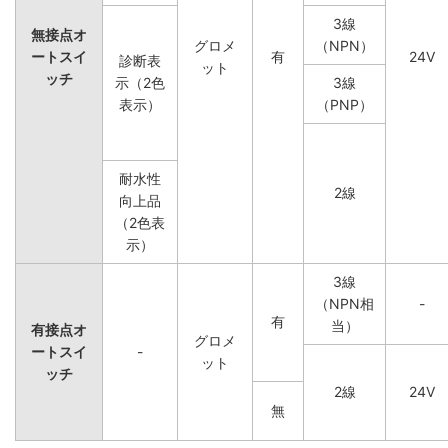
3線
無接点オ
グロメ
（NPN）
ートスイ
有
24V
診断表
ット
ッチ
示（2色
3線
表示）
（PNP）
耐水性
2線
向上品
（2色表
示）
3線
（NPN相
-
有
当）
有接点オ
グロメ
ートスイ
-
ット
ッチ
2線
24V
無