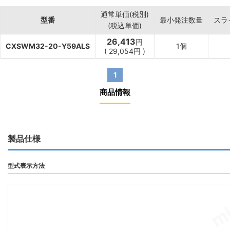
通常単価(税別)
型番
最小発注数量
スラ
(税込単価)
26,413
円
CXSWM32-20-Y59ALS
1個
(
29,054
円
)
1
商品情報
製品仕様
型式表示方法