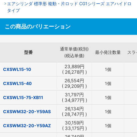
エアシリンダ 標準形 複動・片ロッド CG1シリーズ エアハイドロ
タイプ
この商品のバリエーション
通常単価(税別)
型番
最小発注数量
スラ
(税込単価)
23,889
円
CXSWL15-10
1個
(
26,278
円
)
26,554
円
CXSWL15-40
1個
(
29,209
円
)
31,797
円
CXSWL15-75-XB11
1個
(
34,977
円
)
26,134
円
CXSWM32-20-Y59AS
1個
(
28,747
円
)
30,159
円
CXSWM32-20-Y59AZ
1個
(
33,175
円
)
26,740
円