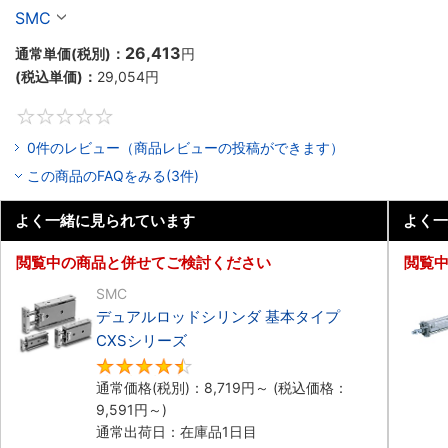
リーズ
SMC
26,413
通常単価(税別)：
円
(税込単価)：
29,054
円
0
0件のレビュー（商品レビューの投稿ができます）
この商品のFAQをみる(3件)
よく一緒に見られています
よく一
閲覧中の商品と併せてご検討ください
閲覧
SMC
デュアルロッドシリンダ 基本タイプ
CXSシリーズ
4.7
通常価格(税別)：
8,719
円
～
(税込価格：
9,591
円
～)
通常出荷日：在庫品1日目