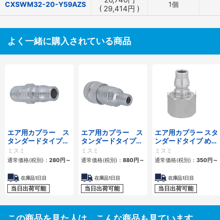
CXSWM32-20-Y59AZS
1個
(
29,414
円
)
よく一緒に購入されている商品
エア用カプラー ス
エア用カプラー ス
エア用カプラー スタ
タンダードタイプ
タンダードタイプ
ンダードタイプ めね
おねじプラグ
おねじソケット
じプラグ
ミスミ
ミスミ
ミスミ
通常価格(税別)：
280
円
～
通常価格(税別)：
880
円
～
通常価格(税別)：
350
円
～
在庫品1日目
在庫品1日目
在庫品1日目
当日出荷可能
当日出荷可能
当日出荷可能
この商品を見た人は、こんな商品も見ています