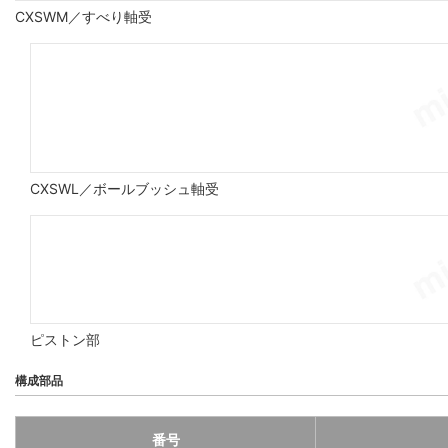
CXSWM／すべり軸受
CXSWL／ボールブッシュ軸受
ピストン部
構成部品
番号