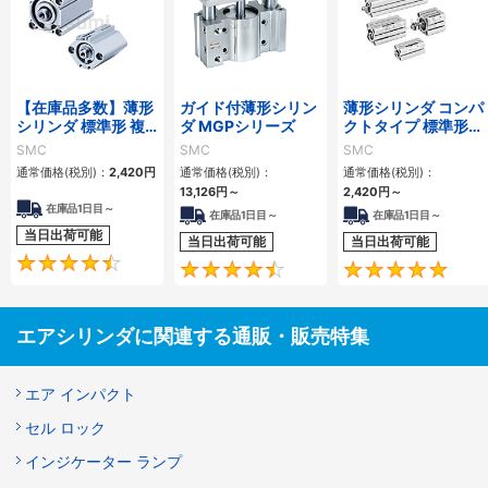
【在庫品多数】薄形
ガイド付薄形シリン
薄形シリンダ コンパ
シリンダ 標準形 複
ダ MGPシリーズ
クトタイプ 標準形
動・片ロッド CQ2
複動 片ロッド CQS
SMC
SMC
SMC
シリーズ
シリーズ
通常価格(税別)：
2,420
円
通常価格(税別)：
通常価格(税別)：
13,126
円
～
2,420
円
～
在庫品1日目～
在庫品1日目～
在庫品1日目～
当日出荷可能
当日出荷可能
当日出荷可能
4.5
4.6
エアシリンダに関連する通販・販売特集
エア インパクト
セル ロック
インジケーター ランプ