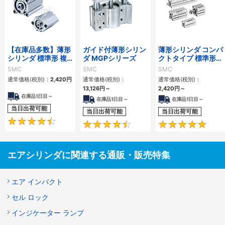
【在庫品多数】薄形
ガイド付薄形シリン
薄形シリンダ コンパ
シリンダ 標準形 複
ダ MGPシリーズ
クトタイプ 標準形
動・片ロッド CQ2
複動 片ロッド CQS
SMC
SMC
SMC
シリーズ
シリーズ
通常価格(税別)：
2,420
円
通常価格(税別)：
通常価格(税別)：
13,126
円
～
2,420
円
～
在庫品1日目～
在庫品1日目～
在庫品1日目～
当日出荷可能
当日出荷可能
当日出荷可能
4.5
4.6
エアシリンダに関連する通販・販売特集
エア インパクト
セル ロック
インジケーター ランプ