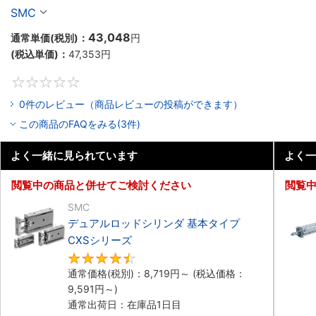
リーズ
SMC
43,048
通常単価(税別)：
円
(税込単価)：
47,353
円
0
0件のレビュー（商品レビューの投稿ができます）
この商品のFAQをみる(3件)
よく一緒に見られています
よく一
閲覧中の商品と併せてご検討ください
閲覧
SMC
デュアルロッドシリンダ 基本タイプ
CXSシリーズ
4.7
通常価格(税別)：
8,719
円
～
(税込価格：
9,591
円
～)
通常出荷日：在庫品1日目