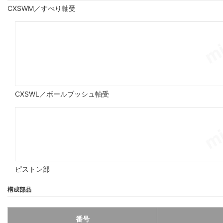
CXSWM／すべり軸受
CXSWL／ボールブッシュ軸受
ピストン部
構成部品
番号