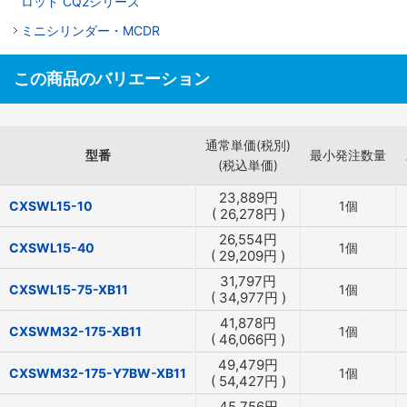
ロッド CQ2シリーズ
ミニシリンダー・MCDR
この商品のバリエーション
通常単価(税別)
型番
最小発注数量
(税込単価)
23,889
円
CXSWL15-10
1個
(
26,278
円
)
26,554
円
CXSWL15-40
1個
(
29,209
円
)
31,797
円
CXSWL15-75-XB11
1個
(
34,977
円
)
41,878
円
CXSWM32-175-XB11
1個
(
46,066
円
)
49,479
円
CXSWM32-175-Y7BW-XB11
1個
(
54,427
円
)
45,756
円