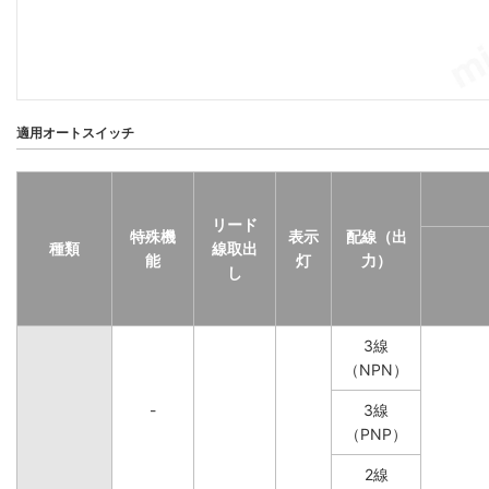
適用オートスイッチ
リード
特殊機
表示
配線（出
種類
線取出
能
灯
力）
し
3線
（NPN）
-
3線
（PNP）
2線