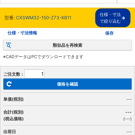
仕様・寸法

型番:
CXSWM32-150-Z73-XB11
で絞り込む
仕様・寸法情報
保存
類似品を再検索
※CADデータはPCでダウンロードできます
ご注文数：
価格を確認
単価(税別)
---
合計(税別)
---
(税込価格)
(
---
)
出荷日
---