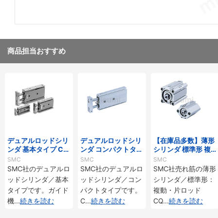
商品担当おすすめ
デュアルロッドシリ
デュアルロッドシリ
【在庫品多数】薄形
ンダ 基本タイプ CX
ンダ コンパクトタイ
シリンダ 標準形 複
Sシリーズ
プ CXSJシリーズ
動・片ロッド CQ2
SMC
SMC
SMC
シリーズ
SMC社のデュアルロ
SMC社のデュアルロ
SMC社売れ筋の薄形
ッドシリンダ／基本
ッドシリンダ／コン
シリンダ／標準形：
タイプです。ガイド
パクトタイプです。
複動・片ロッド
機
...
続きを読む
C
...
続きを読む
CQ
...
続きを読む