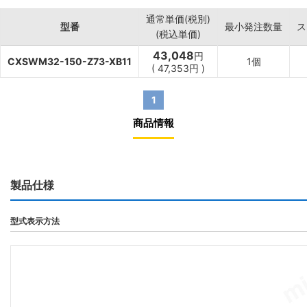
通常単価(税別)
型番
最小発注数量
ス
(税込単価)
43,048
円
CXSWM32-150-Z73-XB11
1個
(
47,353
円
)
1
商品情報
製品仕様
型式表示方法