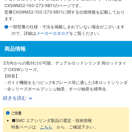
CXSWM32-150-Z73-XB11のページです。
型番CXSWM32-150-Z73-XB11に関する仕様情報を記載しており
ます。
一部型番の仕様・寸法を掲載しきれていない場合がございます
ので、詳細は
メーカーカタログ
をご覧ください。
商品情報
3方向からの取付けが可能、デュアルロッドシリンダ 両ロッドタイ
プ CXSWシリーズ。
【特長】
・ガイド機能をもつピック&プレース等に適した2本ロッドシリンダ
・全シリーズボールブッシュ軸受、すべり軸受を標準化
・ワーク取付は3面から可能
続きを読む
・推力2倍、不回転精度±0.1°
・ストロークアジャスト0～-5mm
ご注意
・クッションリングのない独自のエアクッション構造
■SMC エアシリンダ製品の選定・技術情報
特集ページは
こちら
から、ご確認下さい。