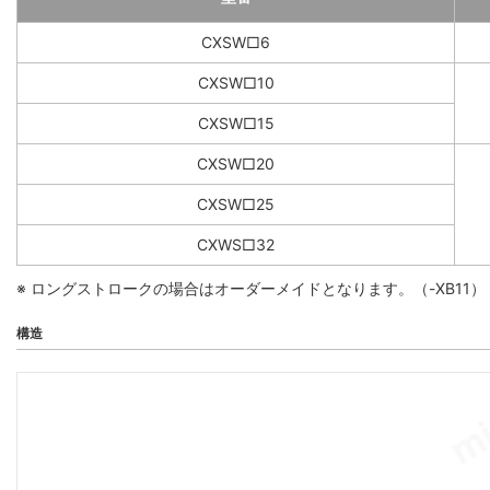
CXSW□6
CXSW□10
CXSW□15
CXSW□20
CXSW□25
CXWS□32
※ ロングストロークの場合はオーダーメイドとなります。（-XB11）
構造