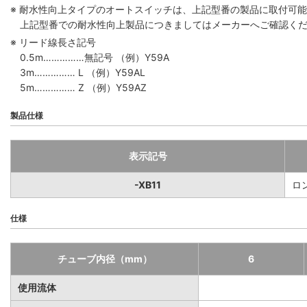
※ 耐水性向上タイプのオートスイッチは、上記型番の製品に取付可
上記型番での耐水性向上製品につきましてはメーカーへご確認く
※ リード線長さ記号
0.5m……………無記号 （例）Y59A
3m…………… L （例）Y59AL
5m…………… Z （例）Y59AZ
製品仕様
表示記号
-XB11
ロ
仕様
チューブ内径（mm）
6
使用流体