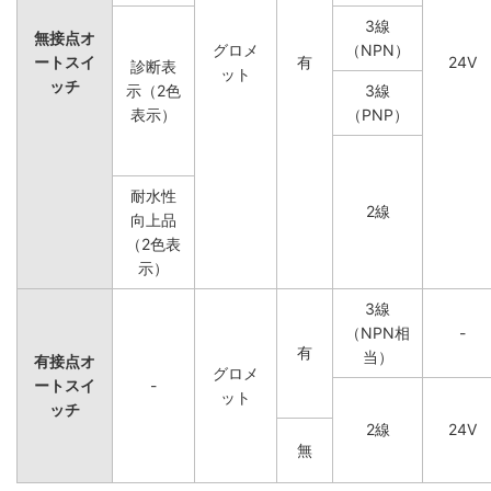
3線
無接点オ
グロメ
（NPN）
ートスイ
有
24V
診断表
ット
ッチ
示（2色
3線
表示）
（PNP）
耐水性
2線
向上品
（2色表
示）
3線
（NPN相
-
有
当）
有接点オ
グロメ
ートスイ
-
ット
ッチ
2線
24V
無