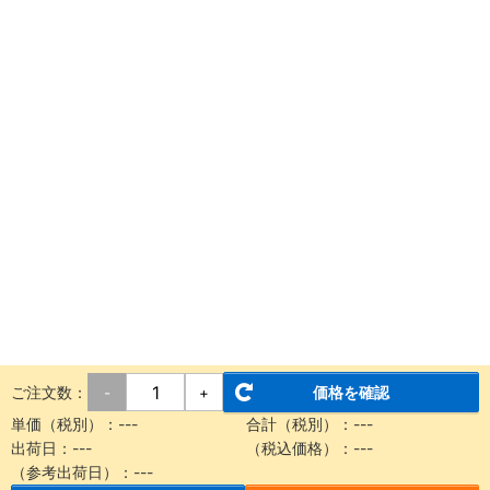
ご注文数：
価格を確認
-
+
単価（税別）：
---
合計（税別）：
---
出荷日：
---
（税込価格）：
---
（参考出荷日）：
---