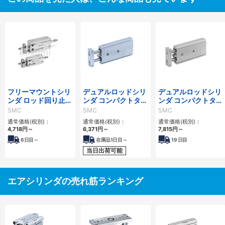
フリーマウントシリ
デュアルロッドシリ
デュアルロッドシリ
ンダ ロッド回り止め
ンダ コンパクトタイ
ンダ コンパクトタイ
形 複動・両ロッド
プ CXSJシリーズ
プ 二次電池対応
SMC
SMC
SMC
CUKWシリーズ
25A-CXSJシリーズ
通常価格(税別)：
通常価格(税別)：
通常価格(税別)：
4,718
円
～
6,371
円
～
7,815
円
～
6
日目～
在庫品1日目～
19
日目
当日出荷可能
エアシリンダの売れ筋ランキング