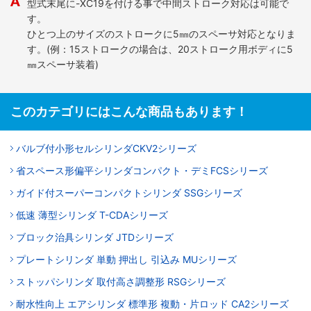
型式末尾に-XC19を付ける事で中間ストローク対応は可能で
す。
ひとつ上のサイズのストロークに5㎜のスペーサ対応となりま
す。(例：15ストロークの場合は、20ストローク用ボディに5
㎜スペーサ装着)
このカテゴリにはこんな商品もあります！
バルブ付小形セルシリンダCKV2シリーズ
省スペース形偏平シリンダコンパクト・デミFCSシリーズ
ガイド付スーパーコンパクトシリンダ SSGシリーズ
低速 薄型シリンダ T-CDAシリーズ
ブロック治具シリンダ JTDシリーズ
プレートシリンダ 単動 押出し 引込み MUシリーズ
ストッパシリンダ 取付高さ調整形 RSGシリーズ
耐水性向上 エアシリンダ 標準形 複動・片ロッド CA2シリーズ