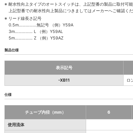
※ 耐水性向上タイプのオートスイッチは、上記型番の製品に取付可
上記型番での耐水性向上製品につきましてはメーカーへご確認く
※ リード線長さ記号
0.5m……………無記号 （例）Y59A
3m…………… L （例）Y59AL
5m…………… Z （例）Y59AZ
製品仕様
表示記号
-XB11
ロ
仕様
チューブ内径（mm）
6
使用流体