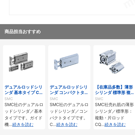
商品担当おすすめ
デュアルロッドシリ
デュアルロッドシリ
【在庫品多数】薄形
ンダ 基本タイプ CX
ンダ コンパクトタイ
シリンダ 標準形 複
Sシリーズ
プ CXSJシリーズ
動・片ロッド CQ2
SMC
SMC
SMC
シリーズ
SMC社のデュアルロ
SMC社のデュアルロ
SMC社売れ筋の薄形
ッドシリンダ／基本
ッドシリンダ／コン
シリンダ／標準形：
タイプです。ガイド
パクトタイプです。
複動・片ロッド
機
...
続きを読む
C
...
続きを読む
CQ
...
続きを読む