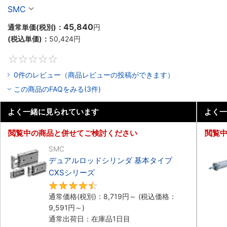
リーズ
SMC
45,840
通常単価(税別)：
円
(税込単価)：
50,424
円
0
0件のレビュー（商品レビューの投稿ができます）
この商品のFAQをみる(3件)
よく一緒に見られています
よく一
閲覧中の商品と併せてご検討ください
閲覧
SMC
デュアルロッドシリンダ 基本タイプ
CXSシリーズ
4.7
通常価格(税別)：
8,719
円
～
(税込価格：
9,591
円
～)
通常出荷日：在庫品1日目