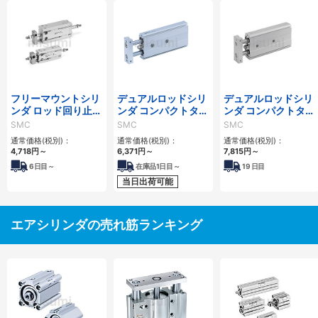
フリーマウントシリ
デュアルロッドシリ
デュアルロッドシリ
ンダ ロッド回り止め
ンダ コンパクトタイ
ンダ コンパクトタイ
形 複動・両ロッド
プ CXSJシリーズ
プ 二次電池対応
SMC
SMC
SMC
CUKWシリーズ
25A-CXSJシリーズ
通常価格(税別)：
通常価格(税別)：
通常価格(税別)：
4,718
円
～
6,371
円
～
7,815
円
～
6
日目～
在庫品1日目～
19
日目
当日出荷可能
エアシリンダの売れ筋ランキング