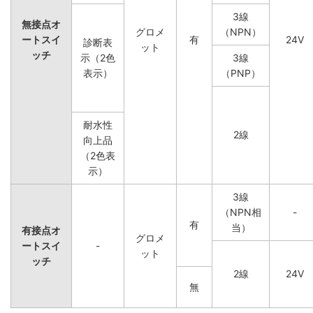
3線
無接点オ
グロメ
（NPN）
ートスイ
有
24V
診断表
ット
ッチ
示（2色
3線
表示）
（PNP）
耐水性
2線
向上品
（2色表
示）
3線
（NPN相
-
有
当）
有接点オ
グロメ
ートスイ
-
ット
ッチ
2線
24V
無