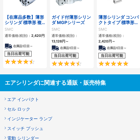
【在庫品多数】薄形
ガイド付薄形シリン
薄形シリンダ コンパ
シリンダ 標準形 複
ダ MGPシリーズ
クトタイプ 標準形
動・片ロッド CQ2
複動 片ロッド CQS
SMC
SMC
SMC
シリーズ
シリーズ
通常価格(税別)：
2,420
円
通常価格(税別)：
通常価格(税別)：
13,126
円
～
2,420
円
～
在庫品1日目～
在庫品1日目～
在庫品1日目～
当日出荷可能
当日出荷可能
当日出荷可能
4.5
4.6
エアシリンダに関連する通販・販売特集
エア インパクト
セル ロック
インジケーター ランプ
スイッチ プッシュ
電動 シリンダー