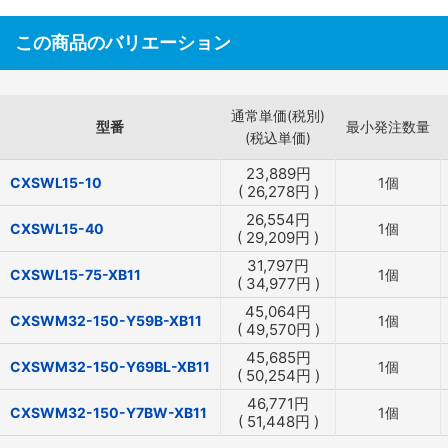
この商品のバリエーション
通常単価(税別)
型番
最小発注数量
(税込単価)
23,889
円
CXSWL15-10
1個
(
26,278
円
)
26,554
円
CXSWL15-40
1個
(
29,209
円
)
31,797
円
CXSWL15-75-XB11
1個
(
34,977
円
)
45,064
円
CXSWM32-150-Y59B-XB11
1個
(
49,570
円
)
45,685
円
CXSWM32-150-Y69BL-XB11
1個
(
50,254
円
)
46,771
円
CXSWM32-150-Y7BW-XB11
1個
(
51,448
円
)