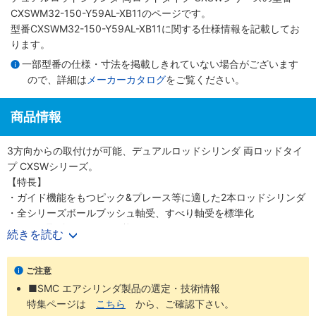
CXSWM32-150-Y59AL-XB11のページです。
型番CXSWM32-150-Y59AL-XB11に関する仕様情報を記載してお
ります。
一部型番の仕様・寸法を掲載しきれていない場合がございます
ので、詳細は
メーカーカタログ
をご覧ください。
商品情報
3方向からの取付けが可能、デュアルロッドシリンダ 両ロッドタイ
プ CXSWシリーズ。
【特長】
・ガイド機能をもつピック&プレース等に適した2本ロッドシリンダ
・全シリーズボールブッシュ軸受、すべり軸受を標準化
・ワーク取付は3面から可能
続きを読む
・推力2倍、不回転精度±0.1°
・ストロークアジャスト0～-5mm
ご注意
・クッションリングのない独自のエアクッション構造
■SMC エアシリンダ製品の選定・技術情報
特集ページは
こちら
から、ご確認下さい。