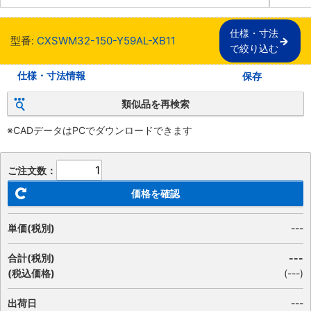
仕様・寸法

型番:
CXSWM32-150-Y59AL-XB11
で絞り込む
仕様・寸法情報
保存
類似品を再検索
※CADデータはPCでダウンロードできます
ご注文数：
価格を確認
単価(税別)
---
合計(税別)
---
(税込価格)
(
---
)
出荷日
---