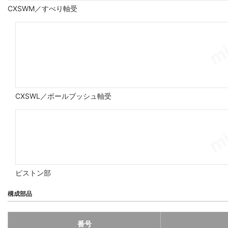
CXSWM／すべり軸受
CXSWL／ボールブッシュ軸受
ピストン部
構成部品
番号