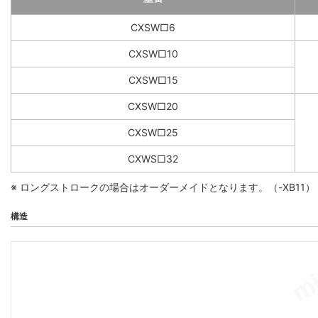
CXSW□6
CXSW□10
CXSW□15
CXSW□20
CXSW□25
CXWS□32
※ ロングストロークの場合はオーダーメイドとなります。（-XB11）
構造