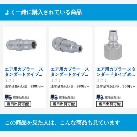
よく一緒に購入されている商品
エア用カプラー ス
エア用カプラー ス
エア用カプラー スタ
タンダードタイプ
タンダードタイプ
ンダードタイプ めね
おねじプラグ
おねじソケット
じプラグ
ミスミ
ミスミ
ミスミ
通常価格(税別)：
280
円
～
通常価格(税別)：
880
円
～
通常価格(税別)：
350
円
～
在庫品1日目
在庫品1日目
在庫品1日目
当日出荷可能
当日出荷可能
当日出荷可能
この商品を見た人は、こんな商品も見ています