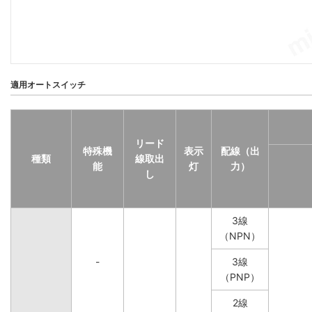
適用オートスイッチ
リード
特殊機
表示
配線（出
種類
線取出
能
灯
力）
し
3線
（NPN）
-
3線
（PNP）
2線