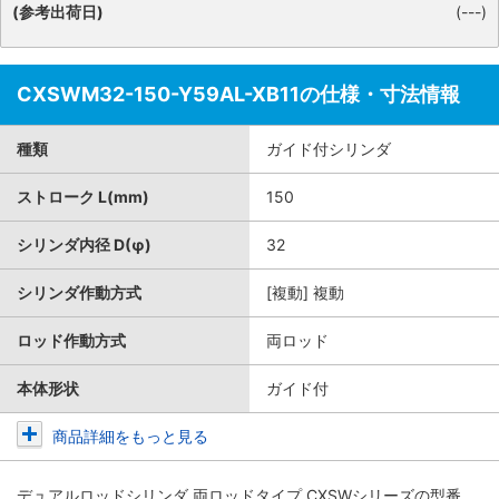
(参考出荷日)
(---)
CXSWM32-150-Y59AL-XB11の仕様・寸法情報
種類
ガイド付シリンダ
ストローク L(mm)
150
シリンダ内径 D(φ)
32
シリンダ作動方式
[複動] 複動
ロッド作動方式
両ロッド
本体形状
ガイド付
商品詳細をもっと見る
デュアルロッドシリンダ 両ロッドタイプ CXSWシリーズ
の型番