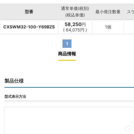
通常単価(税別)
型番
最小発注数量
ス
(税込単価)
58,250
円
CXSWM32-100-Y69BZS
1個
(
64,075
円
)
1
商品情報
製品仕様
型式表示方法