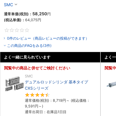
リーズ
SMC
58,250
通常単価(税別)：
円
(税込単価)：
64,075
円
0
0件のレビュー（商品レビューの投稿ができます）
この商品のFAQをみる(3件)
よく一緒に見られています
よく一
閲覧中の商品と併せてご検討ください
閲覧
SMC
デュアルロッドシリンダ 基本タイプ
CXSシリーズ
4.7
通常価格(税別)：
8,719
円
～
(税込価格：
9,591
円
～)
通常出荷日：在庫品1日目