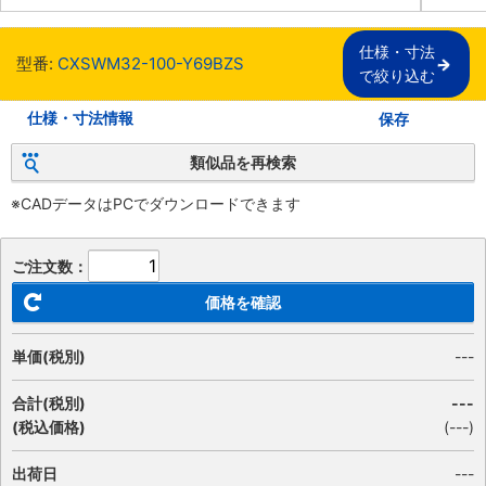
仕様・寸法

型番:
CXSWM32-100-Y69BZS
で絞り込む
仕様・寸法情報
保存
類似品を再検索
※CADデータはPCでダウンロードできます
ご注文数：
価格を確認
単価(税別)
---
合計(税別)
---
(税込価格)
(
---
)
出荷日
---