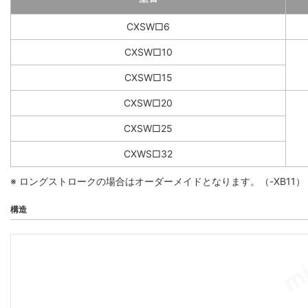
CXSW□6
CXSW□10
CXSW□15
CXSW□20
CXSW□25
CXWS□32
※ ロングストロークの場合はオーダーメイドとなります。（-XB11）
構造