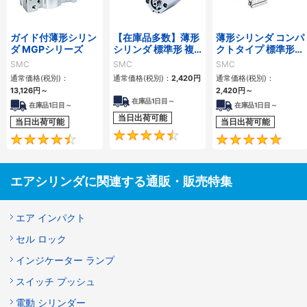
ガイド付薄形シリン
【在庫品多数】薄形
薄形シリンダ コンパ
ダ MGPシリーズ
シリンダ 標準形 複
クトタイプ 標準形
動・片ロッド CQ2
複動 片ロッド CQS
SMC
SMC
SMC
シリーズ
シリーズ
通常価格(税別)：
通常価格(税別)：
2,420
円
通常価格(税別)：
13,126
円
～
2,420
円
～
在庫品1日目～
在庫品1日目～
在庫品1日目～
当日出荷可能
当日出荷可能
当日出荷可能
4.5
4.6
エアシリンダに関連する通販・販売特集
エア インパクト
セル ロック
インジケーター ランプ
スイッチ プッシュ
電動 シリンダー