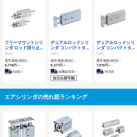
フリーマウントシリ
デュアルロッドシリ
デュアルロッドシリ
ンダ ロッド回り止め
ンダ コンパクトタイ
ンダ コンパクトタイ
形 複動・両ロッド
プ CXSJシリーズ
プ 二次電池対応
SMC
SMC
SMC
CUKWシリーズ
25A-CXSJシリーズ
通常価格(税別)：
通常価格(税別)：
通常価格(税別)：
4,718
円
～
6,371
円
～
7,815
円
～
6
日目～
在庫品1日目～
19
日目
当日出荷可能
エアシリンダの売れ筋ランキング