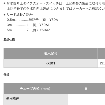
※ 耐水性向上タイプのオートスイッチは、上記型番の製品に取付可
上記型番での耐水性向上製品につきましてはメーカーへご確認く
※ リード線長さ記号
0.5m……………無記号 （例）Y59A
3m…………… L （例）Y59AL
5m…………… Z （例）Y59AZ
製品仕様
表示記号
-XB11
ロ
仕様
チューブ内径（mm）
6
使用流体