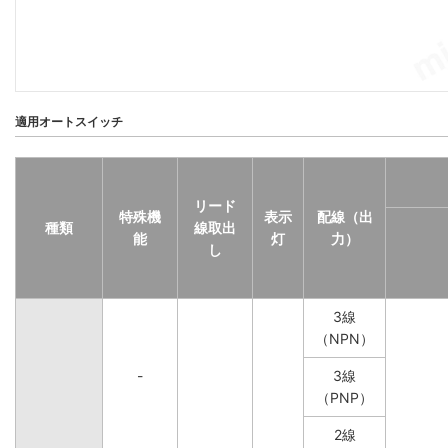
適用オートスイッチ
リード
特殊機
表示
配線（出
種類
線取出
能
灯
力）
し
3線
（NPN）
-
3線
（PNP）
2線