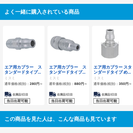
よく一緒に購入されている商品
エア用カプラー ス
エア用カプラー ス
エア用カプラー スタ
タンダードタイプ
タンダードタイプ
ンダードタイプ めね
おねじプラグ
おねじソケット
じプラグ
ミスミ
ミスミ
ミスミ
通常価格(税別)：
280
円
～
通常価格(税別)：
880
円
～
通常価格(税別)：
350
円
～
在庫品1日目
在庫品1日目
在庫品1日目
当日出荷可能
当日出荷可能
当日出荷可能
この商品を見た人は、こんな商品も見ています