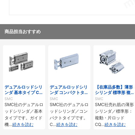
商品担当おすすめ
デュアルロッドシリ
デュアルロッドシリ
【在庫品多数】薄形
ンダ 基本タイプ CX
ンダ コンパクトタイ
シリンダ 標準形 複
Sシリーズ
プ CXSJシリーズ
動・片ロッド CQ2
SMC
SMC
SMC
シリーズ
SMC社のデュアルロ
SMC社のデュアルロ
SMC社売れ筋の薄形
ッドシリンダ／基本
ッドシリンダ／コン
シリンダ／標準形：
タイプです。ガイド
パクトタイプです。
複動・片ロッド
機
...
続きを読む
C
...
続きを読む
CQ
...
続きを読む