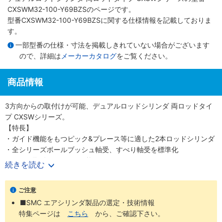
CXSWM32-100-Y69BZSのページです。
型番CXSWM32-100-Y69BZSに関する仕様情報を記載しておりま
す。
一部型番の仕様・寸法を掲載しきれていない場合がございます
ので、詳細は
メーカーカタログ
をご覧ください。
商品情報
3方向からの取付けが可能、デュアルロッドシリンダ 両ロッドタイ
プ CXSWシリーズ。
【特長】
・ガイド機能をもつピック&プレース等に適した2本ロッドシリンダ
・全シリーズボールブッシュ軸受、すべり軸受を標準化
・ワーク取付は3面から可能
続きを読む
・推力2倍、不回転精度±0.1°
・ストロークアジャスト0～-5mm
ご注意
・クッションリングのない独自のエアクッション構造
■SMC エアシリンダ製品の選定・技術情報
特集ページは
こちら
から、ご確認下さい。