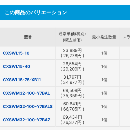
この商品のバリエーション
通常単価(税別)
型番
最小発注数量
ス
(税込単価)
23,889
円
CXSWL15-10
1個
(
26,278
円
)
26,554
円
CXSWL15-40
1個
(
29,209
円
)
31,797
円
CXSWL15-75-XB11
1個
(
34,977
円
)
68,508
円
CXSWM32-100-Y7BAL
1個
(
75,359
円
)
60,641
円
CXSWM32-100-Y7BALS
1個
(
66,705
円
)
69,434
円
CXSWM32-100-Y7BAZ
1個
(
76,377
円
)