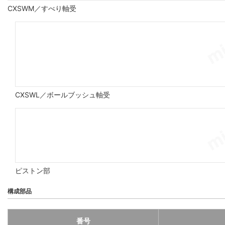
CXSWM／すべり軸受
CXSWL／ボールブッシュ軸受
ピストン部
構成部品
番号