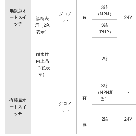
3線
無接点オ
グロメ
（NPN）
ートスイ
有
24V
診断表
ット
ッチ
示（2色
3線
表示）
（PNP）
耐水性
2線
向上品
（2色表
示）
3線
（NPN相
-
有
当）
有接点オ
グロメ
ートスイ
-
ット
ッチ
2線
24V
無