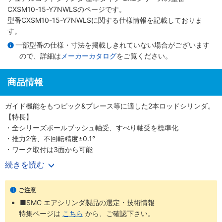
CXSM10-15-Y7NWLSのページです。
型番CXSM10-15-Y7NWLSに関する仕様情報を記載しておりま
す。
一部型番の仕様・寸法を掲載しきれていない場合がございます
ので、詳細は
メーカーカタログ
をご覧ください。
商品情報
ガイド機能をもつピック&プレース等に適した2本ロッドシリンダ。
【特長】
・全シリーズボールブッシュ軸受、すべり軸受を標準化
・推力2倍、不回転精度±0.1°
・ワーク取付は3面から可能
・ストロークアジャスト0～-5mm
続きを読む
・3方向からの取付けが可能
・全長寸法の増加を最小限に抑えてエアクッション付を実現
ご注意
■SMC エアシリンダ製品の選定・技術情報
特集ページは
こちら
から、ご確認下さい。