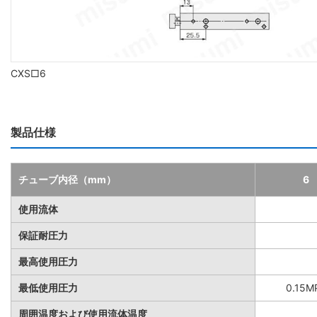
CXS□6
製品仕様
チューブ内径（mm）
6
使用流体
保証耐圧力
最高使用圧力
最低使用圧力
0.15M
周囲温度および使用流体温度