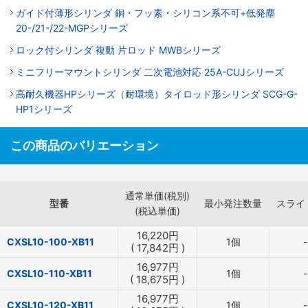
ガイド付薄形シリンダ 銅・フッ素・シリコン系不可+低発塵
20-/21-/22-MGPシリーズ
ロック付シリンダ 複動 片ロッド MWBシリーズ
ミニフリーマウントシリンダ 二次電池対応 25A-CUJシリーズ
高耐久機器HPシリーズ（耐環境）タイロッド形シリンダ SCG-G-
HP1シリーズ
この商品のバリエーション
通常単価(税別)
型番
最小発注数量
スライ
(税込単価)
16,220
円
CXSL10-100-XB11
1個
-
(
17,842
円
)
16,977
円
CXSL10-110-XB11
1個
-
(
18,675
円
)
16,977
円
CXSL10-120-XB11
1個
-