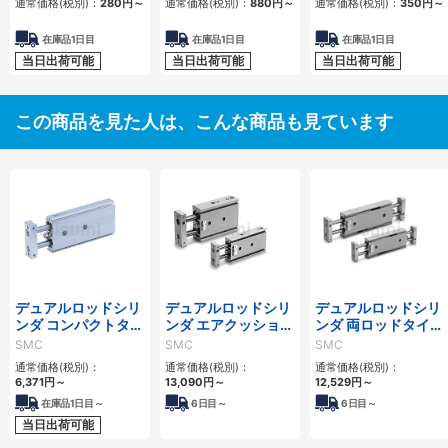
通常価格(税別)：
280
円
～
通常価格(税別)：
880
円
～
通常価格(税別)：
350
円
～
在庫品1日目
在庫品1日目
在庫品1日目
当日出荷可能
当日出荷可能
当日出荷可能
この商品を見た人は、こんな商品も見ています
デュアルロッドシリ
デュアルロッドシリ
デュアルロッドシリ
ンダ コンパクトタイ
ンダ エアクッション
ンダ 両ロッドタイプ
プ CXSJシリーズ
付 CXSシリーズ
CXSWシリーズ
SMC
SMC
SMC
通常価格(税別)：
通常価格(税別)：
通常価格(税別)：
6,371
円
～
13,090
円
～
12,529
円
～
在庫品1日目～
6
日目～
6
日目～
当日出荷可能