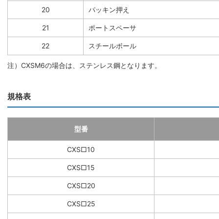
20
パッキン押え
21
ポートスペーサ
22
スチールボール
注）CXSM6の場合は、ステンレス鋼となります。
規格表
型番
CXS□10
CXS□15
CXS□20
CXS□25