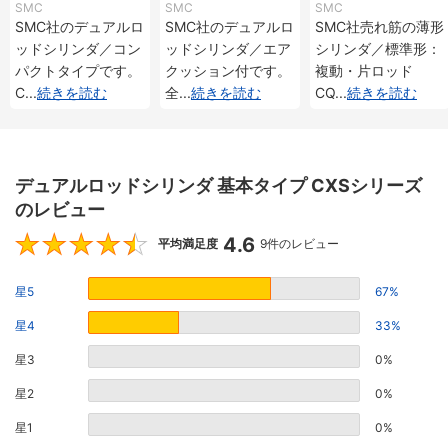
プ CXSJシリーズ
付 CXSシリーズ
動・片ロッド CQ2
SMC
SMC
SMC
シリーズ
SMC社のデュアルロ
SMC社のデュアルロ
SMC社売れ筋の薄形
ッドシリンダ／コン
ッドシリンダ／エア
シリンダ／標準形：
パクトタイプです。
クッション付です。
複動・片ロッド
C
...
続きを読む
全
...
続きを読む
CQ
...
続きを読む
デュアルロッドシリンダ 基本タイプ CXSシリーズ
のレビュー
4.6
4.6
平均満足度
9件のレビュー
星5
67%
星4
33%
星3
0%
星2
0%
星1
0%