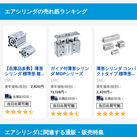
エアシリンダの売れ筋ランキング
【在庫品多数】薄形
ガイド付薄形シリン
薄形シリンダ コンパ
シリンダ 標準形 複
ダ MGPシリーズ
クトタイプ 標準形
動・片ロッド CQ2
複動 片ロッド CQS
SMC
SMC
SMC
シリーズ
シリーズ
通常価格(税別)：
2,420
円
通常価格(税別)：
通常価格(税別)：
13,126
円
～
2,420
円
～
在庫品1日目～
在庫品1日目～
在庫品1日目～
当日出荷可能
当日出荷可能
当日出荷可能
4.5
4.6
エアシリンダに関連する通販・販売特集