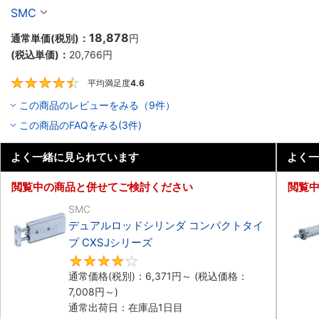
SMC
18,878
通常単価(税別)：
円
(税込単価)：
20,766
円
平均満足度
4.6
4.6
この商品のレビューをみる（9件）
この商品のFAQをみる(3件)
よく一緒に見られています
よく一
閲覧中の商品と併せてご検討ください
閲覧
SMC
デュアルロッドシリンダ コンパクトタイ
プ CXSJシリーズ
4
通常価格(税別)：
6,371
円
～
(税込価格：
7,008
円
～)
通常出荷日：在庫品1日目