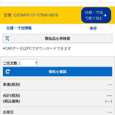
仕様・寸法

型番:
CXSM10-15-Y7BW-XB19
で絞り込む
仕様・寸法情報
保存
類似品を再検索
※CADデータはPCでダウンロードできます
ご注文数：
価格を確認
単価(税別)
---
合計(税別)
---
(税込価格)
(
---
)
出荷日
---