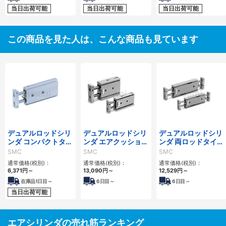
当日出荷可能
当日出荷可能
当日出荷可能
この商品を見た人は、こんな商品も見ています
デュアルロッドシリ
デュアルロッドシリ
デュアルロッドシリ
ンダ コンパクトタイ
ンダ エアクッション
ンダ 両ロッドタイプ
プ CXSJシリーズ
付 CXSシリーズ
CXSWシリーズ
SMC
SMC
SMC
通常価格(税別)：
通常価格(税別)：
通常価格(税別)：
6,371
円
～
13,090
円
～
12,529
円
～
在庫品1日目～
6
日目～
6
日目～
当日出荷可能
エアシリンダの売れ筋ランキング