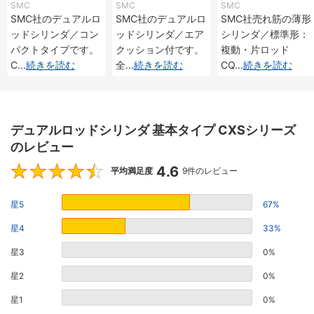
プ CXSJシリーズ
付 CXSシリーズ
動・片ロッド CQ2
SMC
SMC
SMC
シリーズ
SMC社のデュアルロ
SMC社のデュアルロ
SMC社売れ筋の薄形
ッドシリンダ／コン
ッドシリンダ／エア
シリンダ／標準形：
パクトタイプです。
クッション付です。
複動・片ロッド
C
...
続きを読む
全
...
続きを読む
CQ
...
続きを読む
デュアルロッドシリンダ 基本タイプ CXSシリーズ
のレビュー
4.6
4.6
平均満足度
9件のレビュー
星5
67%
星4
33%
星3
0%
星2
0%
星1
0%