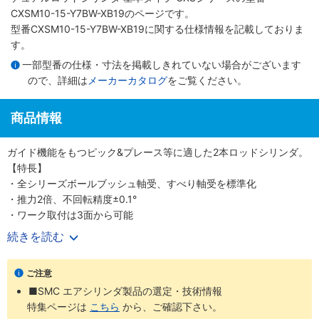
CXSM10-15-Y7BW-XB19のページです。
型番CXSM10-15-Y7BW-XB19に関する仕様情報を記載しておりま
す。
一部型番の仕様・寸法を掲載しきれていない場合がございます
ので、詳細は
メーカーカタログ
をご覧ください。
商品情報
ガイド機能をもつピック&プレース等に適した2本ロッドシリンダ。
【特長】
・全シリーズボールブッシュ軸受、すべり軸受を標準化
・推力2倍、不回転精度±0.1°
・ワーク取付は3面から可能
・ストロークアジャスト0～-5mm
続きを読む
・3方向からの取付けが可能
・全長寸法の増加を最小限に抑えてエアクッション付を実現
ご注意
■SMC エアシリンダ製品の選定・技術情報
特集ページは
こちら
から、ご確認下さい。