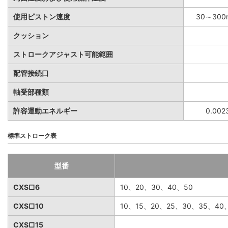
使用ピストン速度
30～300
クッション
ストロークアジャスト可能範囲
配管接続口
軸受部種類
許容運動エネルギー
0.002
標準ストローク表
型番
CXS□6
10、20、30、40、50
CXS□10
10、15、20、25、30、35、40
CXS□15