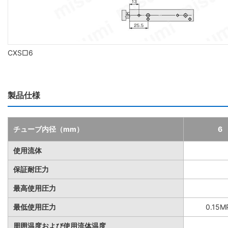
CXS□6
製品仕様
チューブ内径（mm）
6
使用流体
保証耐圧力
最高使用圧力
最低使用圧力
0.15M
周囲温度および使用流体温度