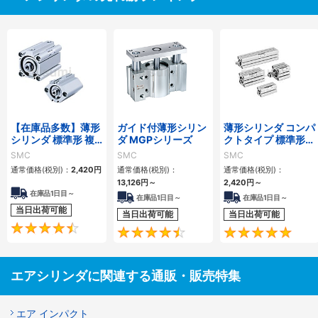
【在庫品多数】薄形
ガイド付薄形シリン
薄形シリンダ コンパ
シリンダ 標準形 複
ダ MGPシリーズ
クトタイプ 標準形
動・片ロッド CQ2
複動 片ロッド CQS
SMC
SMC
SMC
シリーズ
シリーズ
通常価格(税別)：
2,420
円
通常価格(税別)：
通常価格(税別)：
13,126
円
～
2,420
円
～
在庫品1日目～
在庫品1日目～
在庫品1日目～
当日出荷可能
当日出荷可能
当日出荷可能
4.5
4.6
エアシリンダに関連する通販・販売特集
エア インパクト