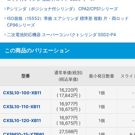
Pシリンダ（ポジショナ付シリンダ） CPA2/CPS1シリーズ
ISO規格（15552）準拠 エアシリンダ 標準形 複動 片・両ロッド
CP96シリーズ
二次電池対応機器 スーパーコンパクトシリンダ SSD2-P4
この商品のバリエーション
通常単価(税別)
型番
最小発注数量
スライ
(税込単価)
16,220
円
CXSL10-100-XB11
1個
-
(
17,842
円
)
16,977
円
CXSL10-110-XB11
1個
-
(
18,675
円
)
16,977
円
CXSL10-120-XB11
1個
-
(
18,675
円
)
27,598
円
CXSM10-15-Y7BWL
1個
あ