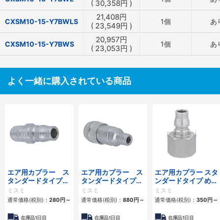
(
30,358
円
)
21,408
円
CXSM10-15-Y7BWLS
1個
あ
(
23,549
円
)
20,957
円
CXSM10-15-Y7BWS
1個
あ
(
23,053
円
)
よく一緒に購入されている商品
エア用カプラー ス
エア用カプラー ス
エア用カプラー スタ
タンダードタイプ
タンダードタイプ
ンダードタイプ めね
おねじプラグ
おねじソケット
じプラグ
ミスミ
ミスミ
ミスミ
通常価格(税別)：
280
円
～
通常価格(税別)：
880
円
～
通常価格(税別)：
350
円
～
在庫品1日目
在庫品1日目
在庫品1日目