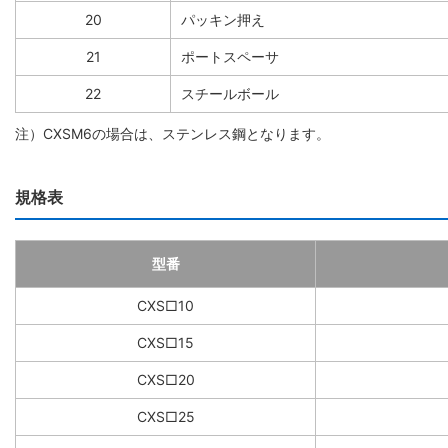
20
パッキン押え
21
ポートスペーサ
22
スチールボール
注）CXSM6の場合は、ステンレス鋼となります。
規格表
型番
CXS□10
CXS□15
CXS□20
CXS□25