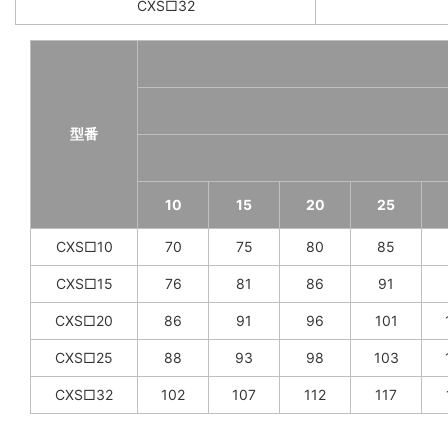
CXS□32
型番
10
15
20
25
CXS□10
70
75
80
85
CXS□15
76
81
86
91
CXS□20
86
91
96
101
CXS□25
88
93
98
103
CXS□32
102
107
112
117