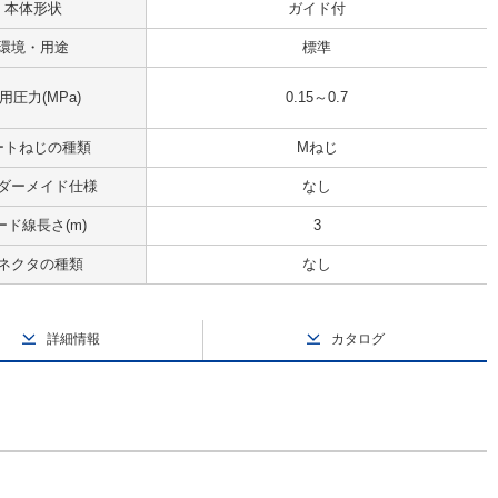
本体形状
ガイド付
環境・用途
標準
用圧力(MPa)
0.15～0.7
ートねじの種類
Mねじ
ダーメイド仕様
なし
ード線長さ(m)
3
ネクタの種類
なし
詳細情報
カタログ