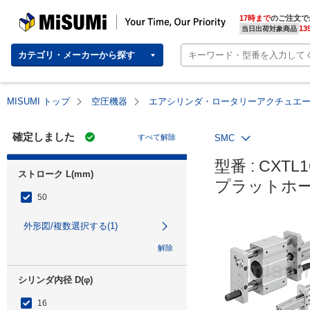
MISUMI | Your Time, Our Priority
17時まで
のご注文で
13
当日出荷対象商品
カテゴリ・メーカーから探す
MISUMI トップ
空圧機器
エアシリンダ・ロータリーアクチュエ
確定しました
すべて解除
SMC
型番 : CXTL16
ストローク L(mm)
プラットホー
50
外形図/複数選択する(1)
解除
シリンダ内径 D(φ)
16