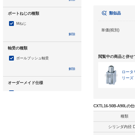
類似品
ポートねじの種類
Mねじ
単価(税別)
解除
軸受の種類
閲覧中の商品と併せ
ボールブッシュ軸受
解除
ロータ
リーズ
オーダーメイド仕様
なし
解除
CXTL16-50B-A90
種類
オートスイッチ
シリンダ内径 D(
A90