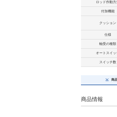
ロッド作動方
解除
付加機能
リード線長さ(m)
クッション
3
解除
仕様
軸受の種類
スイッチ数
オートスイッ
2
スイッチ数
解除
コネクタの種類
商
なし
解除
商品情報
タイプ
CXTL