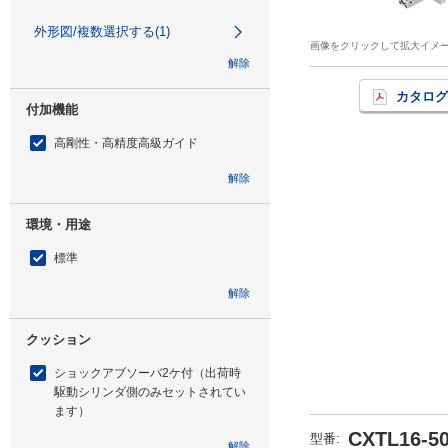
外形図/複数選択する(1)
画像をクリックして拡大イメ
解除
カタログ
付加機能
高剛性・高精度高級ガイド
解除
環境・用途
標準
解除
クッション
ショックアブソーバ2ケ付（出荷時
駆動シリンダ側のみセットされてい
ます）
CXTL16-5
型番
:
解除