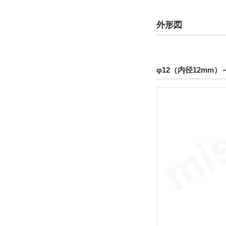
CAD
外形図
2D
3D
φ12（内径12mm）
出荷日
すべて
19日以内