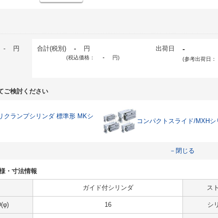
-
円
合計(税別)
-
円
出荷日
-
(税込価格：
-
円
)
(参考出荷日：
てご検討ください
リクランプシリンダ 標準形 MKシ
コンパクトスライド/MXHシ
－閉じる
Lの仕様・寸法情報
ガイド付シリンダ
スト
φ)
16
シ