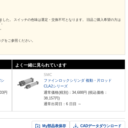
りました。 スイッチの色味は選定・交換不可となります。 旧品ご購入希望の方は
す。
い。
ログをご参照ください。
よく一緒に見られています
SMC
2シ
ファインロックシリンダ 複動・片ロッド
CLA2シリーズ
03
円
通常価格(税別)：
34,688
円
(税込価格：
38,157
円
)
通常出荷日：6 日目 ～
My部品表保存
CADデータダウンロード