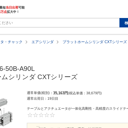
最短
当日出荷
5万点
拡大中！
ータ・チャック
エアシリンダ
プラットホームシリンダ CXTシリーズ
-50B-A90L

ムシリンダ CXTシリーズ
通常単価(税別)
35,163
円
税込単価
38,679
円
通常出荷日：
19日目
テーブルとアクチュエータが一体化高剛性・高精度のスライドテー
0