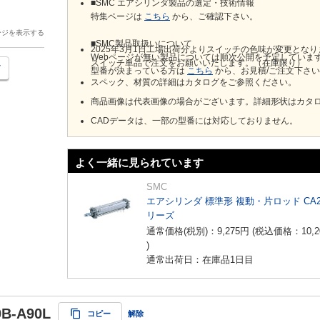
■SMC エアシリンダ製品の選定・技術情報
特集ページは
こちら
から、ご確認下さい。
ージを表示する
■SMC製品取扱いについて
2025年3月1日工場出荷分よりスイッチの色味が変更とな
Webページが無い製品については順次公開を予定していま
スイッチ単品で注文をお願いいたします。（在庫限り）
型番が決まっている方は
こちら
から、お見積/ご注文下さ
スペック、材質の詳細はカタログをご参照ください。
商品画像は代表画像の場合がございます。詳細形状はカタ
CADデータは、一部の型番には対応しておりません。
よく一緒に見られています
SMC
エアシリンダ 標準形 複動・片ロッド CA
リーズ
通常価格(税別)：
9,275
円
(税込価格：
10,2
)
通常出荷日：在庫品1日目
0B-A90L
コピー
解除