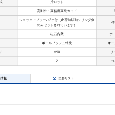
式
片ロッド
高剛性・高精度高級ガイド
ショックアブソーバ2ケ付（出荷時駆動シリンダ側
使
のみセットされています）
磁石内蔵
ポ
ボールブッシュ軸受
オー
チ
A90
リ
2
コ
品情報
型番リスト