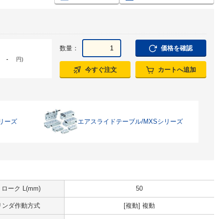
数量：
価格を確認
-
円
)
今すぐ注文
カートへ追加
リーズ
エアスライドテーブル/MXSシリーズ
ローク L(mm)
50
リンダ作動方式
[複動] 複動