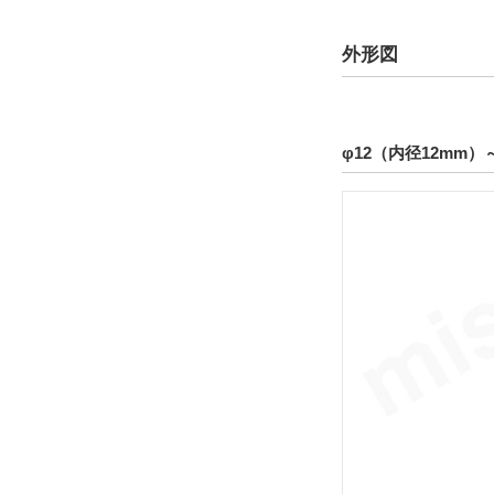
CAD
外形図
2D
3D
φ12（内径12mm）
出荷日
すべて
19日以内