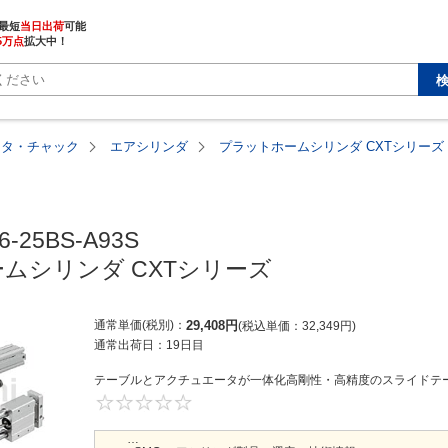
最短
当日出荷
5万点
拡大中！
ータ・チャック
エアシリンダ
プラットホームシリンダ CXTシリーズ
6-25BS-A93S

ムシリンダ CXTシリーズ
通常単価(税別)
29,408
円
税込単価
32,349
円
通常出荷日：
19日目
テーブルとアクチュエータが一体化高剛性・高精度のスライドテー
0