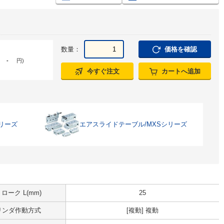
数量：
価格を確認
-
円
)
今すぐ注文
カートへ追加
リーズ
エアスライドテーブル/MXSシリーズ
ローク L(mm)
25
リンダ作動方式
[複動] 複動