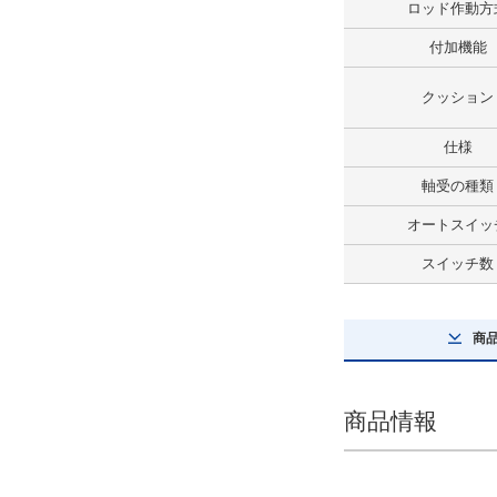
ロッド作動方
解除
付加機能
リード線長さ(m)
クッション
0.5
解除
仕様
軸受の種類
スイッチ数
オートスイッ
1
スイッチ数
解除
コネクタの種類
商
なし
解除
商品情報
タイプ
CXTL