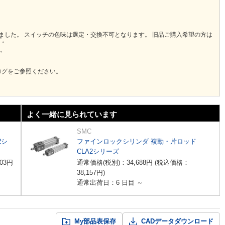
りました。 スイッチの色味は選定・交換不可となります。 旧品ご購入希望の方は
す。
い。
ログをご参照ください。
よく一緒に見られています
SMC
2シ
ファインロックシリンダ 複動・片ロッド
CLA2シリーズ
03
円
通常価格(税別)：
34,688
円
(税込価格：
38,157
円
)
通常出荷日：6 日目 ～
My部品表保存
CADデータダウンロード