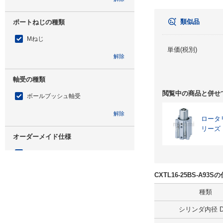
類似品
ポートねじの種類
Mねじ
単価(税別)
解除
軸受の種類
閲覧中の商品と併せ
ボールブッシュ軸受
解除
ロータ
リーズ
オーダーメイド仕様
なし
解除
CXTL16-25BS-A9
種類
オートスイッチ
シリンダ内径 D(
A93