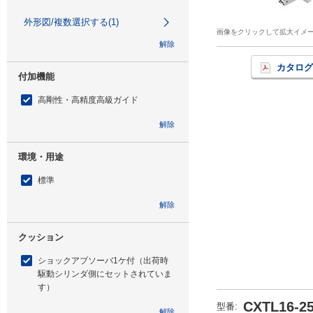
外形図/複数選択する(1)
画像をクリックして拡大イメ
解除
カタログ
付加機能
高剛性・高精度高級ガイド
解除
環境・用途
標準
解除
クッション
ショックアブソーバ1ケ付（出荷時
駆動シリンダ側にセットされていま
す）
CXTL16-2
型番
:
解除