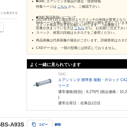
■SMC エアシリンダ製品の選定・技術情報
特集ページは
こちら
から、ご確認下さい。
ージを表示する
■SMC製品取扱いについて
2025年3月1日工場出荷分よりスイッチの色味が変更とな
Webページが無い製品については順次公開を予定していま
スイッチ単品で注文をお願いいたします。（在庫限り）
型番が決まっている方は
こちら
から、お見積/ご注文下さ
スペック、材質の詳細はカタログをご参照ください。
商品画像は代表画像の場合がございます。詳細形状はカタ
CADデータは、一部の型番には対応しておりません。
よく一緒に見られています
SMC
エアシリンダ 標準形 複動・片ロッド CA
リーズ
通常価格(税別)：
9,275
円
(税込価格：
10,2
)
通常出荷日：在庫品1日目
5BS-A93S
コピー
解除