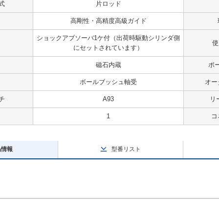
式
片ロッド
高剛性・高精度高級ガイド
ショックアブソーバ1ケ付（出荷時駆動シリンダ側
使
にセットされています）
磁石内蔵
ポ
ボールブッシュ軸受
オー
チ
A93
リ
1
コ
品情報
型番リスト