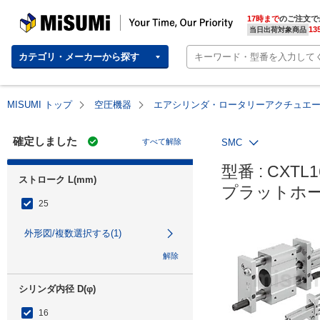
MISUMI | Your Time, Our Priority
17時まで
のご注文で
13
当日出荷対象商品
カテゴリ・メーカーから探す
MISUMI トップ
空圧機器
エアシリンダ・ロータリーアクチュエ
確定しました
すべて解除
SMC
型番 : CXTL1
ストローク L(mm)
プラットホー
25
外形図/複数選択する(1)
解除
シリンダ内径 D(φ)
16