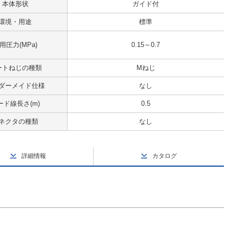
本体形状
ガイド付
環境・用途
標準
用圧力(MPa)
0.15～0.7
ートねじの種類
Mねじ
ダーメイド仕様
なし
ード線長さ(m)
0.5
ネクタの種類
なし
詳細情報
カタログ