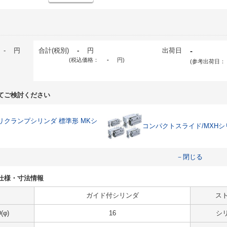
-
円
合計(税別)
-
円
出荷日
-
(税込価格：
-
円
)
(参考出荷日：
てご検討ください
リクランプシリンダ 標準形 MKシ
コンパクトスライド/MXHシ
－閉じる
3Sの仕様・寸法情報
ガイド付シリンダ
スト
φ)
16
シ