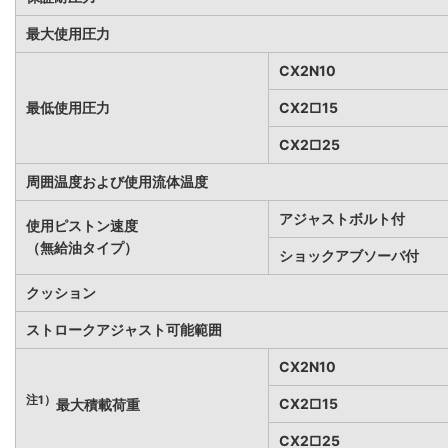
最大使用圧力
CX2N10
最低使用圧力
CX2□15
CX2□25
周囲温度および使用流体温度
アジャストボルト付
使用ピストン速度
（無給油タイプ）
ショックアブソーバ付
クッション
ストロークアジャスト可能範囲
CX2N10
注1）
CX2□15
最大積載荷重
CX2□25