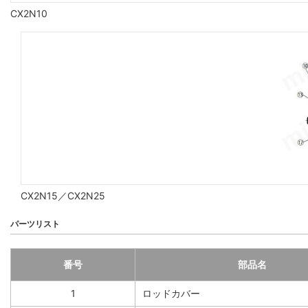
CX2N10
CX2N15／CX2N25
パーツリスト
番号
部品名
1
ロッドカバー