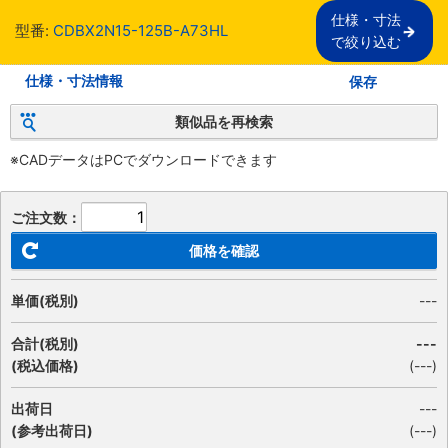
仕様・寸法

型番:
CDBX2N15-125B-A73HL
で絞り込む
仕様・寸法情報
保存
類似品を再検索
※CADデータはPCでダウンロードできます
ご注文数：
価格を確認
単価(税別)
---
合計(税別)
---
(税込価格)
(
---
)
出荷日
---
(参考出荷日)
(---)