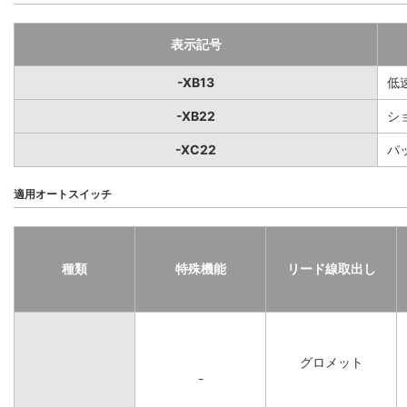
表示記号
-XB13
低
-XB22
シ
-XC22
パ
適用オートスイッチ
種類
特殊機能
リード線取出し
グロメット
-