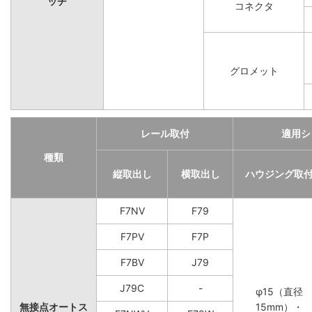
ッチ
コネクタ
グロメット
レール取付
適用シ
種類
縦取出し
横取出し
ハウジング取
F7NV
F79
F7PV
F7P
F7BV
J79
J79C
-
φ15（直径
無接点オートス
15mm）・