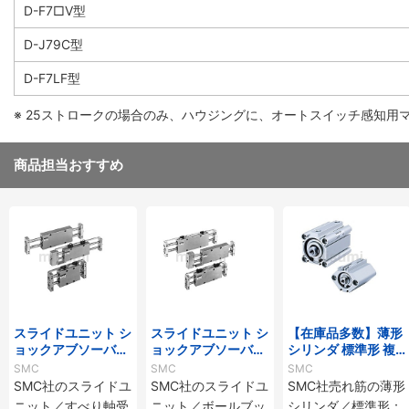
D-F7□V型
D-J79C型
D-F7LF型
※ 25ストロークの場合のみ、ハウジングに、オートスイッチ感知用
商品担当おすすめ
スライドユニット シ
スライドユニット シ
【在庫品多数】薄形
ョックアブソーバ内
ョックアブソーバ内
シリンダ 標準形 複
蔵形 すべり軸受 CX
蔵形 ボールブッシュ
動・片ロッド CQ2
SMC
SMC
SMC
WMシリーズ
軸受 CXWLシリー
シリーズ
SMC社のスライドユ
SMC社のスライドユ
SMC社売れ筋の薄形
ズ
ニット／すべり軸受
ニット／ボールブッ
シリンダ／標準形：