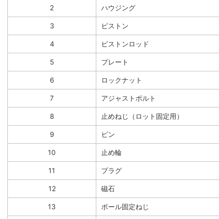
2
ハウジング
3
ピストン
4
ピストンロッド
5
プレート
6
ロックナット
7
アジャストボルト
8
止めねじ（ロット固定用）
9
ピン
10
止め輪
11
プラグ
12
磁石
13
ボール固定ねじ