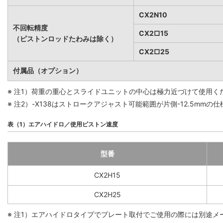
CX2N10
不回転精度
CX2□15
（ピストンロッドたわみは除く）
CX2□25
付属品（オプション）
※ 注1）荷重の重心とスライドユニットの中心は極力近づけて使用
※ 注2）-X138はストロークアジャスト可能範囲が片側-12.5mmの
表（1）エアハイドロ／使用ピストン速度
型番
CX2H15
CX2H25
※ 注1）エアハイドロタイプでプレート取付でご使用の際には別途メ