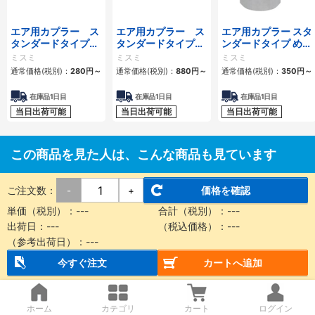
エア用カプラー ス
エア用カプラー ス
エア用カプラー スタ
タンダードタイプ
タンダードタイプ
ンダードタイプ めね
おねじプラグ
おねじソケット
じプラグ
ミスミ
ミスミ
ミスミ
通常価格(税別)：
280
円
～
通常価格(税別)：
880
円
～
通常価格(税別)：
350
円
～
在庫品1日目
在庫品1日目
在庫品1日目
当日出荷可能
当日出荷可能
当日出荷可能
この商品を見た人は、こんな商品も見ています
ご注文数：
価格を確認
-
+
単価（税別）：
---
合計（税別）：
---
出荷日：
---
（税込価格）：
---
（参考出荷日）：
---
今すぐ注文
カートへ追加
スライドユニット シ
スライドユニット シ
スライドユニット シ
ョックアブソーバ内
ョックアブソーバ内
ョックアブソーバ内
蔵形 すべり軸受
蔵形 ボールブッシュ
蔵形 二次電池対応
ホーム
カテゴリ
カート
ログイン
SMC
SMC
SMC