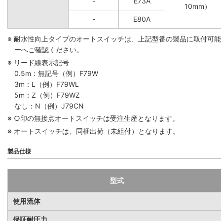
-
E73A
10mm）
-
E80A
※ 耐水性向上タイプのオートスイッチは、上記型番の製品に取付可
ーへご確認ください。
※ リード線表示記号
0.5m：無記号（例）F79W
3m：L（例）F79WL
5m：Z（例）F79WZ
なし：N（例）J79CN
※ ○印の無接点オートスイッチは受注生産となります。
※ オートスイッチは、同梱出荷（未組付）となります。
製品仕様
型式
使用流体
保証耐圧力