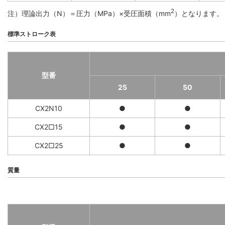
2
注）理論出力（N）＝圧力（MPa）×受圧面積（mm
）となります。
標準ストローク表
型番
25
50
CX2N10
●
●
CX2□15
●
●
CX2□25
●
●
質量