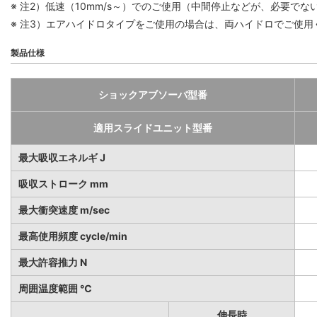
※ 注2）低速（10mm/s～）でのご使用（中間停止などが、必要で
※ 注3）エアハイドロタイプをご使用の場合は、両ハイドロでご使用
製品仕様
ショックアブソーバ型番
適用スライドユニット型番
最大吸収エネルギ J
吸収ストローク mm
最大衝突速度 m/sec
最高使用頻度 cycle/min
最大許容推力 N
周囲温度範囲 ℃
伸長時