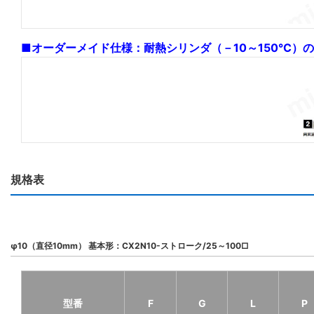
■オーダーメイド仕様：耐熱シリンダ（－10～150°C）
規格表
φ10（直径10mm） 基本形：CX2N10-ストローク/25～100□
型番
F
G
L
P