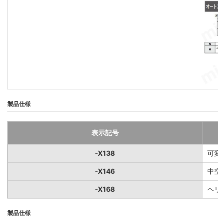
製品仕様
表示記号
-X138
可
-X146
中
-X168
ヘ
製品仕様