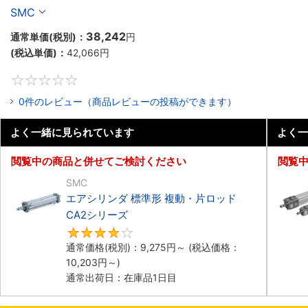
ーズ
SMC
38,242
通常単価(税別)：
円
(税込単価)：
42,066
円
0
0件のレビュー（商品レビューの投稿ができます）
よく一緒に見られています
よく一
閲覧中の商品と併せてご検討ください
閲覧
SMC
エアシリンダ 標準形 複動・片ロッド
CA2シリーズ
4
通常価格(税別)：
9,275
円
～
(税込価格：
10,203
円
～)
通常出荷日：在庫品1日目