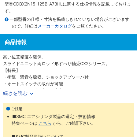
型番CDBX2N15-125B-A73HLに関する仕様情報を記載しておりま
す。
一部型番の仕様・寸法を掲載しきれていない場合がございます
ので、詳細は
メーカーカタログ
をご覧ください。
商品情報
高い位置精度を確保。
スライドユニット両ロッド形すべり軸受CX2シリーズ。
【特長】
・衝撃・騒音を吸収、ショックアブソーバ付
・オートスイッチの取付が可能
・スムーズな作動と大きな出力
続きを読む
・取付固定はハウジング、プレート部のどちらでも可能
ご注意
■SMC エアシリンダ製品の選定・技術情報
特集ページは
こちら
から、ご確認下さい。
■SMC製品取扱いについて