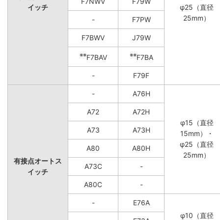
F7NWV
F79W
イッチ
φ25（直径
25mm）
-
F7PW
F7BWV
J79W
※※
※※
F7BAV
F7BA
-
F79F
-
A76H
A72
A72H
φ15（直径
A73
A73H
15mm）・
φ25（直径
A80
A80H
25mm）
有接点オートス
A73C
-
イッチ
A80C
-
-
E76A
φ10（直径