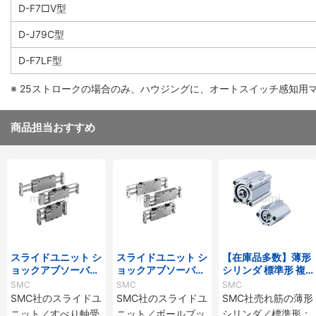
D-F7□V型
D-J79C型
D-F7LF型
※ 25ストロークの場合のみ、ハウジングに、オートスイッチ感知用
商品担当おすすめ
スライドユニット シ
スライドユニット シ
【在庫品多数】薄形
ョックアブソーバ内
ョックアブソーバ内
シリンダ 標準形 複
蔵形 すべり軸受 CX
蔵形 ボールブッシュ
動・片ロッド CQ2
SMC
SMC
SMC
WMシリーズ
軸受 CXWLシリー
シリーズ
SMC社のスライドユ
SMC社のスライドユ
SMC社売れ筋の薄形
ズ
ニット／すべり軸受
ニット／ボールブッ
シリンダ／標準形：