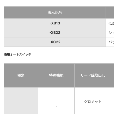
表示記号
-XB13
低
-XB22
シ
-XC22
パ
適用オートスイッチ
種類
特殊機能
リード線取出し
グロメット
-