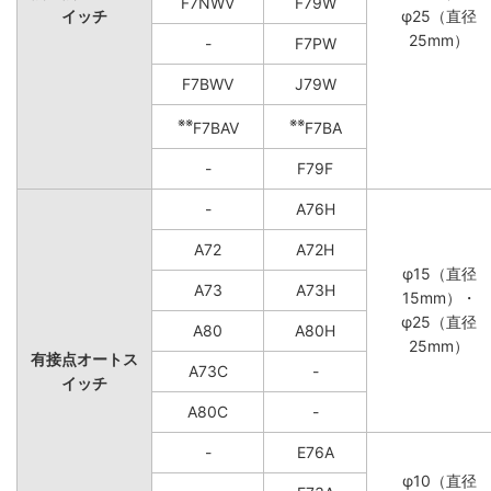
F7NWV
F79W
イッチ
φ25（直径
25mm）
-
F7PW
F7BWV
J79W
※※
※※
F7BAV
F7BA
-
F79F
-
A76H
A72
A72H
φ15（直径
A73
A73H
15mm）・
φ25（直径
A80
A80H
25mm）
有接点オートス
A73C
-
イッチ
A80C
-
-
E76A
φ10（直径