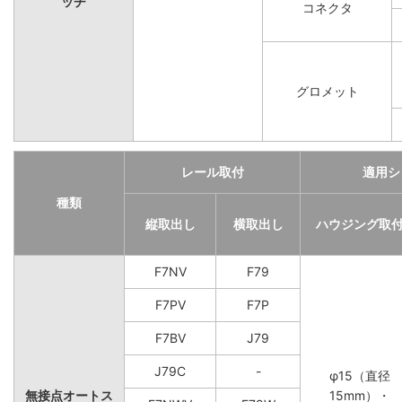
ッチ
コネクタ
グロメット
レール取付
適用シ
種類
縦取出し
横取出し
ハウジング取
F7NV
F79
F7PV
F7P
F7BV
J79
J79C
-
φ15（直径
無接点オートス
15mm）・