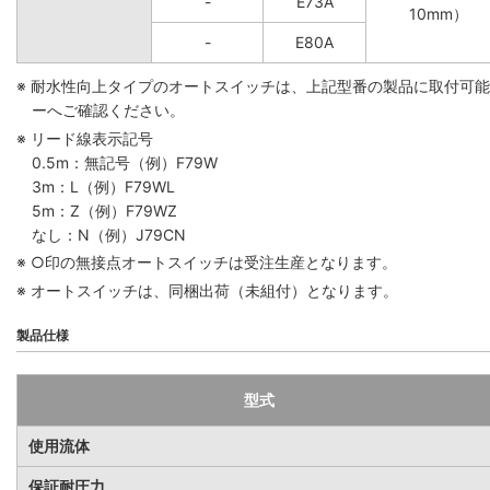
-
E73A
10mm）
-
E80A
※ 耐水性向上タイプのオートスイッチは、上記型番の製品に取付可
ーへご確認ください。
※ リード線表示記号
0.5m：無記号（例）F79W
3m：L（例）F79WL
5m：Z（例）F79WZ
なし：N（例）J79CN
※ ○印の無接点オートスイッチは受注生産となります。
※ オートスイッチは、同梱出荷（未組付）となります。
製品仕様
型式
使用流体
保証耐圧力