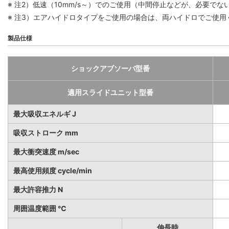
※ 注2）低速（10mm/s～）でのご使用（中間停止などが、必要で
※ 注3）エアハイドロタイプをご使用の場合は、両ハイドロでご使用
製品仕様
ショックアブソーバ型番
適用スライドユニット型番
最大吸収エネルギ J
吸収ストローク mm
最大衝突速度 m/sec
最高使用頻度 cycle/min
最大許容推力 N
周囲温度範囲 ℃
伸長時