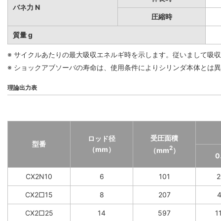
バネ力 N
圧縮時
質量 g
※ サイクルあたりの最大吸収エネルギ時を示します。従いまして吸
※ ショックアブソーバの寿命は、使用条件によりシリンダ本体とは
理論出力表
受圧面積
ロッド径
型番
2
（mm）
（mm
）
0
CX2N10
6
101
2
CX2□15
8
207
4
CX2□25
14
597
1