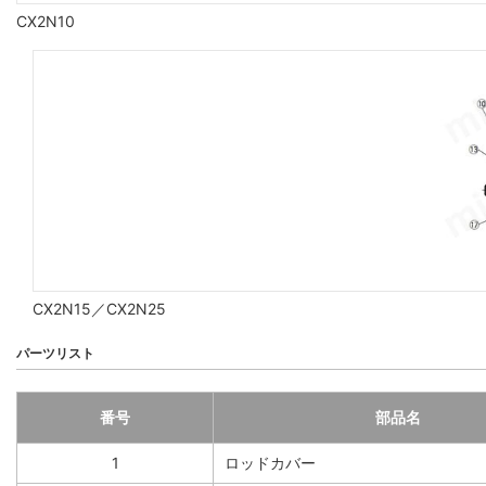
CX2N10
CX2N15／CX2N25
パーツリスト
番号
部品名
1
ロッドカバー