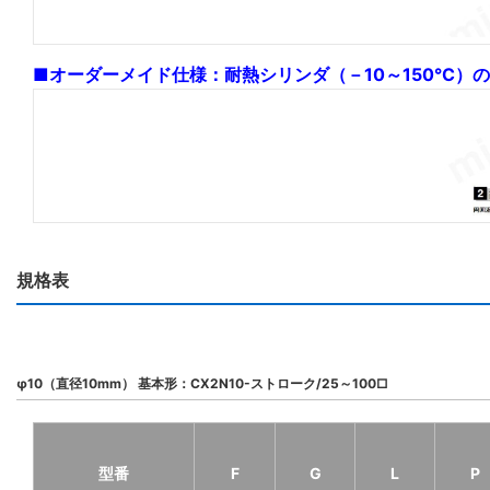
■オーダーメイド仕様：耐熱シリンダ（－10～150°C）
規格表
φ10（直径10mm） 基本形：CX2N10-ストローク/25～100□
型番
F
G
L
P