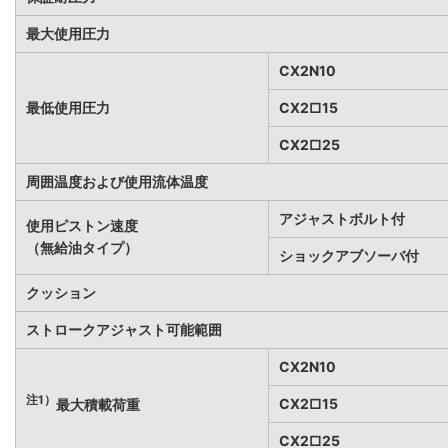
最大使用圧力
CX2N10
最低使用圧力
CX2□15
CX2□25
周囲温度および使用流体温度
アジャストボルト付
使用ピストン速度
（無給油タイプ）
ショックアブソーバ付
クッション
ストロークアジャスト可能範囲
CX2N10
注1）
CX2□15
最大積載荷重
CX2□25