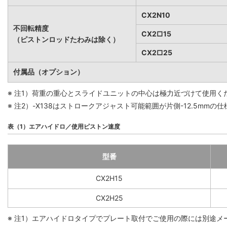
CX2N10
不回転精度
CX2□15
（ピストンロッドたわみは除く）
CX2□25
付属品（オプション）
※ 注1）荷重の重心とスライドユニットの中心は極力近づけて使用
※ 注2）-X138はストロークアジャスト可能範囲が片側-12.5mmの
表（1）エアハイドロ／使用ピストン速度
型番
CX2H15
CX2H25
※ 注1）エアハイドロタイプでプレート取付でご使用の際には別途メ