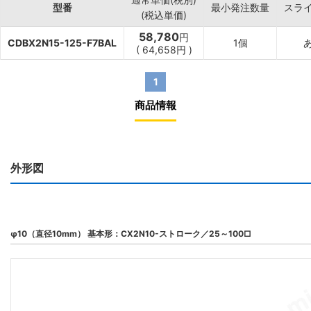
型番
最小発注数量
スラ
(税込単価)
58,780
円
CDBX2N15-125-F7BAL
1個
(
64,658
円
)
1
商品情報
外形図
φ10（直径10mm） 基本形：CX2N10-ストローク／25～100□