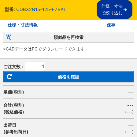
仕様・寸法

型番:
CDBX2N15-125-F7BAL
で絞り込む
仕様・寸法情報
保存
類似品を再検索
※CADデータはPCでダウンロードできます
ご注文数：
価格を確認
単価(税別)
---
合計(税別)
---
(税込価格)
(
---
)
出荷日
---
(参考出荷日)
(---)