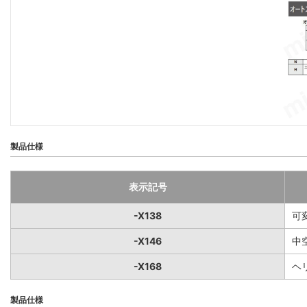
製品仕様
表示記号
-X138
可
-X146
中
-X168
ヘ
製品仕様