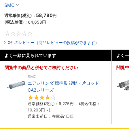
ーズ
SMC
58,780
通常単価(税別)：
円
(税込単価)：
64,658
円
0
0件のレビュー（商品レビューの投稿ができます）
よく一緒に見られています
よく一
閲覧中の商品と併せてご検討ください
閲覧
SMC
エアシリンダ 標準形 複動・片ロッド
CA2シリーズ
4
通常価格(税別)：
9,275
円
～
(税込価格：
10,203
円
～)
通常出荷日：在庫品1日目