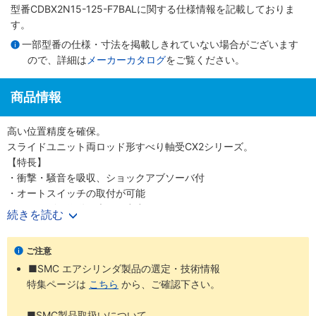
型番CDBX2N15-125-F7BALに関する仕様情報を記載しておりま
す。
一部型番の仕様・寸法を掲載しきれていない場合がございます
ので、詳細は
メーカーカタログ
をご覧ください。
商品情報
高い位置精度を確保。
スライドユニット両ロッド形すべり軸受CX2シリーズ。
【特長】
・衝撃・騒音を吸収、ショックアブソーバ付
・オートスイッチの取付が可能
・スムーズな作動と大きな出力
続きを読む
・取付固定はハウジング、プレート部のどちらでも可能
ご注意
■SMC エアシリンダ製品の選定・技術情報
特集ページは
こちら
から、ご確認下さい。
■SMC製品取扱いについて