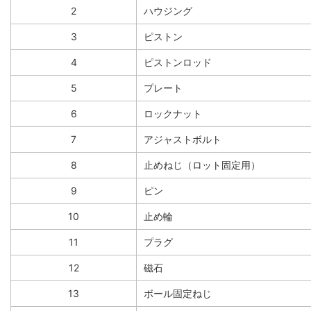
2
ハウジング
3
ピストン
4
ピストンロッド
5
プレート
6
ロックナット
7
アジャストボルト
8
止めねじ（ロット固定用）
9
ピン
10
止め輪
11
プラグ
12
磁石
13
ボール固定ねじ