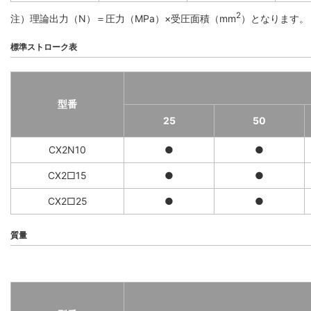
2
注）理論出力（N）＝圧力（MPa）×受圧面積（mm
）となります。
標準ストローク表
型番
25
50
CX2N10
●
●
CX2□15
●
●
CX2□25
●
●
質量