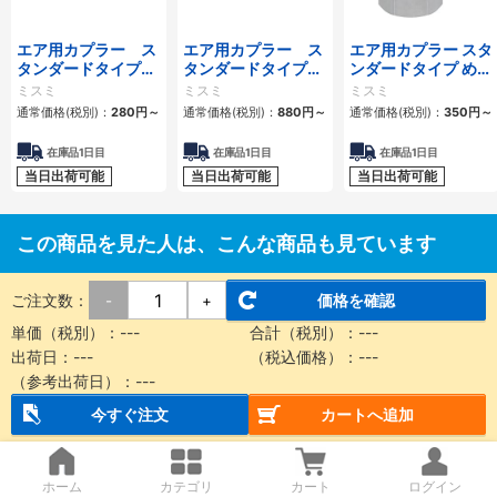
エア用カプラー ス
エア用カプラー ス
エア用カプラー スタ
タンダードタイプ
タンダードタイプ
ンダードタイプ めね
おねじプラグ
おねじソケット
じプラグ
ミスミ
ミスミ
ミスミ
通常価格(税別)：
280
円
～
通常価格(税別)：
880
円
～
通常価格(税別)：
350
円
～
在庫品1日目
在庫品1日目
在庫品1日目
当日出荷可能
当日出荷可能
当日出荷可能
この商品を見た人は、こんな商品も見ています
ご注文数：
価格を確認
-
+
単価（税別）：
---
合計（税別）：
---
出荷日：
---
（税込価格）：
---
（参考出荷日）：
---
今すぐ注文
カートへ追加
スライドユニット シ
スライドユニット シ
スライドユニット シ
ョックアブソーバ内
ョックアブソーバ内
ョックアブソーバ内
蔵形 すべり軸受
蔵形 ボールブッシュ
蔵形 二次電池対応
ホーム
カテゴリ
カート
ログイン
SMC
SMC
SMC