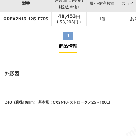
型番
最小発注数量
スライ
(税込単価)
48,453
円
CDBX2N15-125-F79S
1個
あ
(
53,298
円
)
1
商品情報
外形図
φ10（直径10mm） 基本形：CX2N10-ストローク／25～100□