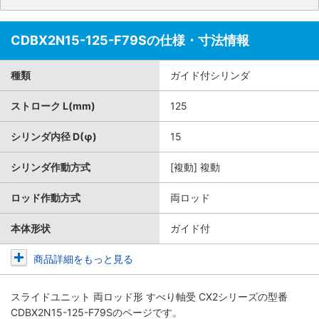
CDBX2N15-125-F79Sの仕様・寸法情報
種類
ガイド付シリンダ
ストローク L(mm)
125
シリンダ内径 D(φ)
15
シリンダ作動方式
[複動] 複動
ロッド作動方式
両ロッド
本体形状
ガイド付
商品詳細をもっと見る
スライドユニット 両ロッド形 すべり軸受 CX2シリーズ
の型番
CDBX2N15-125-F79Sのページです。