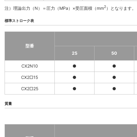
2
注）理論出力（N）＝圧力（MPa）×受圧面積（mm
）となります。
標準ストローク表
型番
25
50
CX2N10
●
●
CX2□15
●
●
CX2□25
●
●
質量