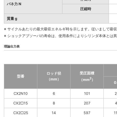
バネ力 N
圧縮時
質量 g
※ サイクルあたりの最大吸収エネルギ時を示します。従いまして吸
※ ショックアブソーバの寿命は、使用条件によりシリンダ本体とは
理論出力表
受圧面積
ロッド径
型番
2
（mm）
（mm
）
0
CX2N10
6
101
2
CX2□15
8
207
4
CX2□25
14
597
1