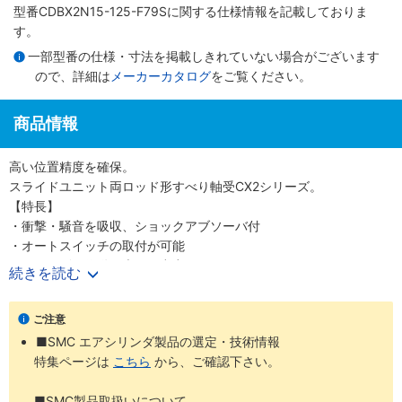
型番CDBX2N15-125-F79Sに関する仕様情報を記載しておりま
す。
一部型番の仕様・寸法を掲載しきれていない場合がございます
ので、詳細は
メーカーカタログ
をご覧ください。
商品情報
高い位置精度を確保。
スライドユニット両ロッド形すべり軸受CX2シリーズ。
【特長】
・衝撃・騒音を吸収、ショックアブソーバ付
・オートスイッチの取付が可能
・スムーズな作動と大きな出力
続きを読む
・取付固定はハウジング、プレート部のどちらでも可能
ご注意
■SMC エアシリンダ製品の選定・技術情報
特集ページは
こちら
から、ご確認下さい。
■SMC製品取扱いについて