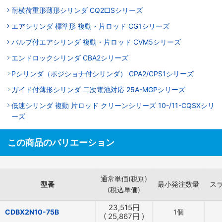
耐横荷重形薄形シリンダ CQ2□Sシリーズ
エアシリンダ 標準形 複動・片ロッド CG1シリーズ
バルブ付エアシリンダ 複動・片ロッド CVM5シリーズ
エンドロックシリンダ CBA2シリーズ
Pシリンダ（ポジショナ付シリンダ） CPA2/CPS1シリーズ
ガイド付薄形シリンダ 二次電池対応 25A-MGPシリーズ
低速シリンダ 複動 片ロッド クリーンシリーズ 10-/11-CQSXシリ
ーズ
この商品のバリエーション
通常単価(税別)
型番
最小発注数量
ス
(税込単価)
23,515
円
CDBX2N10-75B
1個
(
25,867
円
)