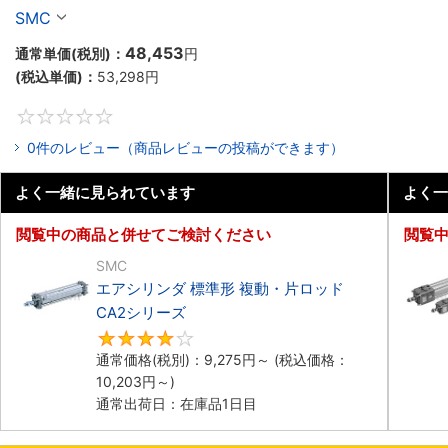
ーズ
SMC
48,453
通常単価(税別)：
円
(税込単価)：
53,298
円
0
0件のレビュー（商品レビューの投稿ができます）
よく一緒に見られています
よく一
閲覧中の商品と併せてご検討ください
閲覧
SMC
エアシリンダ 標準形 複動・片ロッド
CA2シリーズ
4
通常価格(税別)：
9,275
円
～
(税込価格：
10,203
円
～)
通常出荷日：在庫品1日目