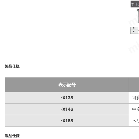
製品仕様
表示記号
-X138
可
-X146
中
-X168
ヘ
製品仕様