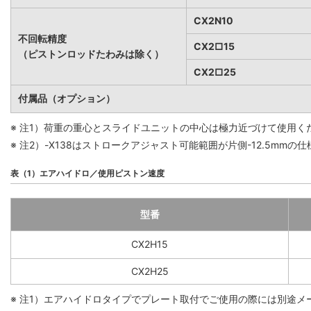
CX2N10
不回転精度
CX2□15
（ピストンロッドたわみは除く）
CX2□25
付属品（オプション）
※ 注1）荷重の重心とスライドユニットの中心は極力近づけて使用
※ 注2）-X138はストロークアジャスト可能範囲が片側-12.5mmの
表（1）エアハイドロ／使用ピストン速度
型番
CX2H15
CX2H25
※ 注1）エアハイドロタイプでプレート取付でご使用の際には別途メ