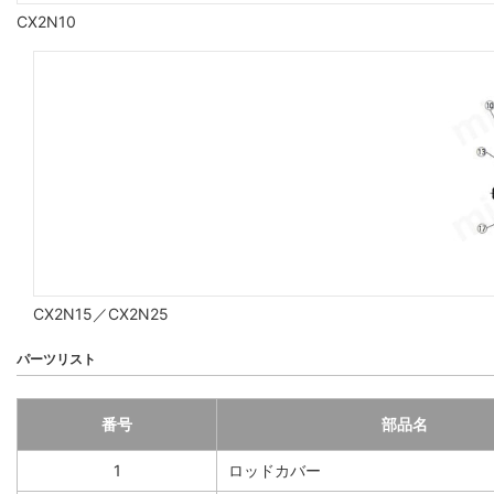
CX2N10
CX2N15／CX2N25
パーツリスト
番号
部品名
1
ロッドカバー