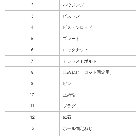
2
ハウジング
3
ピストン
4
ピストンロッド
5
プレート
6
ロックナット
7
アジャストボルト
8
止めねじ（ロット固定用）
9
ピン
10
止め輪
11
プラグ
12
磁石
13
ボール固定ねじ