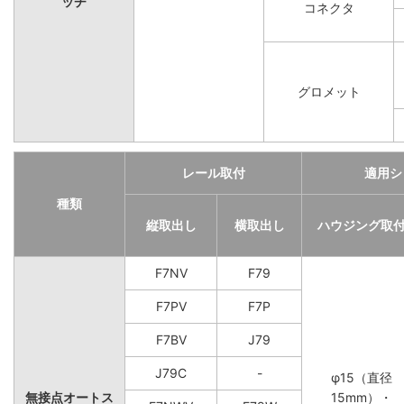
ッチ
コネクタ
グロメット
レール取付
適用シ
種類
縦取出し
横取出し
ハウジング取
F7NV
F79
F7PV
F7P
F7BV
J79
J79C
-
φ15（直径
無接点オートス
15mm）・