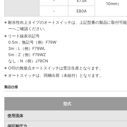
-
E73A
10mm）
-
E80A
※ 耐水性向上タイプのオートスイッチは、上記型番の製品に取付可
ーへご確認ください。
※ リード線表示記号
0.5m：無記号（例）F79W
3m：L（例）F79WL
5m：Z（例）F79WZ
なし：N（例）J79CN
※ ○印の無接点オートスイッチは受注生産となります。
※ オートスイッチは、同梱出荷（未組付）となります。
製品仕様
型式
使用流体
保証耐圧力