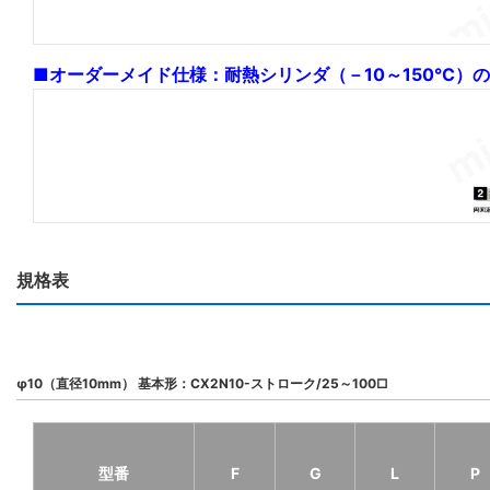
■オーダーメイド仕様：耐熱シリンダ（－10～150°C）
規格表
φ10（直径10mm） 基本形：CX2N10-ストローク/25～100□
型番
F
G
L
P