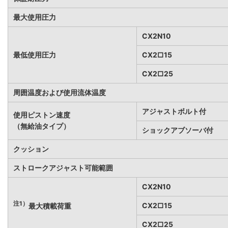
最大使用圧力
CX2N10
最低使用圧力
CX2□15
CX2□25
周囲温度および使用流体温度
アジャストボルト付
使用ピストン速度
（無給油タイプ）
ショックアブソーバ付
クッション
ストロークアジャスト可能範囲
CX2N10
注1）
CX2□15
最大積載荷重
CX2□25