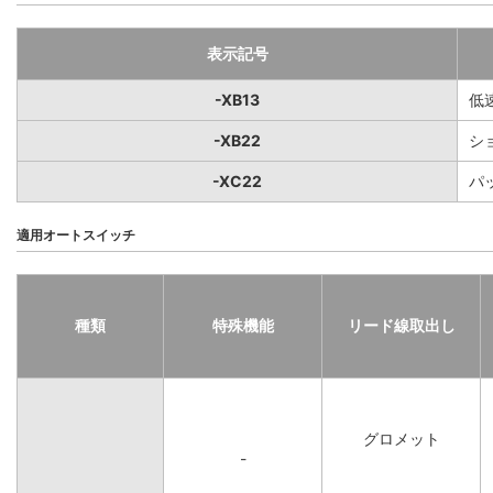
表示記号
-XB13
低
-XB22
シ
-XC22
パ
適用オートスイッチ
種類
特殊機能
リード線取出し
グロメット
-