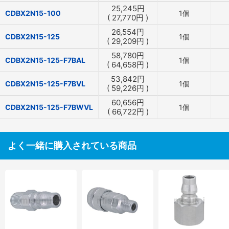
25,245
円
CDBX2N15-100
1個
(
27,770
円
)
26,554
円
CDBX2N15-125
1個
(
29,209
円
)
58,780
円
CDBX2N15-125-F7BAL
1個
(
64,658
円
)
53,842
円
CDBX2N15-125-F7BVL
1個
(
59,226
円
)
60,656
円
CDBX2N15-125-F7BWVL
1個
(
66,722
円
)
よく一緒に購入されている商品