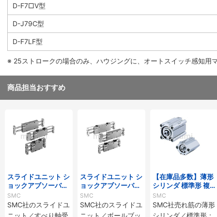
D-F7□V型
D-J79C型
D-F7LF型
※ 25ストロークの場合のみ、ハウジングに、オートスイッチ感知用
商品担当おすすめ
スライドユニット シ
スライドユニット シ
【在庫品多数】薄形
ョックアブソーバ内
ョックアブソーバ内
シリンダ 標準形 複
蔵形 すべり軸受 CX
蔵形 ボールブッシュ
動・片ロッド CQ2
SMC
SMC
SMC
WMシリーズ
軸受 CXWLシリー
シリーズ
SMC社のスライドユ
SMC社のスライドユ
SMC社売れ筋の薄形
ズ
ニット／すべり軸受
ニット／ボールブッ
シリンダ／標準形：