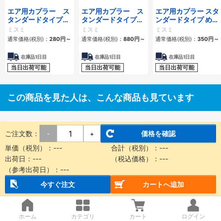
エア用カプラー ス
エア用カプラー ス
エア用カプラー スタ
タンダードタイプ
タンダードタイプ
ンダードタイプ めね
おねじプラグ
おねじソケット
じプラグ
ミスミ
ミスミ
ミスミ
通常価格(税別)：
280
円
～
通常価格(税別)：
880
円
～
通常価格(税別)：
350
円
～
在庫品1日目
在庫品1日目
在庫品1日目
当日出荷可能
当日出荷可能
当日出荷可能
この商品を見た人は、こんな商品も見ています
ご注文数：
価格を確認
-
+
単価（税別）：
---
合計（税別）：
---
出荷日：
---
（税込価格）：
---
（参考出荷日）：
---
今すぐ注文
カートへ追加
スライドユニット シ
スライドユニット シ
スライドユニット シ
ョックアブソーバ内
ョックアブソーバ内
ョックアブソーバ内
蔵形 すべり軸受
蔵形 ボールブッシュ
蔵形 二次電池対応
SMC
SMC
SMC
CXWMシリーズ
軸受 CXWLシリー
25A-CXWMシリー
ホーム
カテゴリ
カート
ログイン
通常価格(税別)：
748
円
～
通常価格(税別)：
748
円
～
通常価格(税別)：