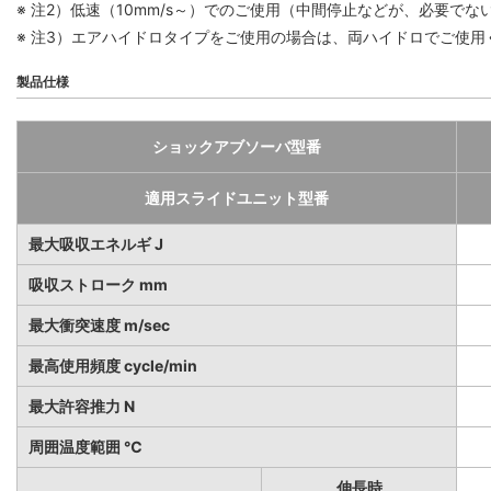
※ 注2）低速（10mm/s～）でのご使用（中間停止などが、必要で
※ 注3）エアハイドロタイプをご使用の場合は、両ハイドロでご使用
製品仕様
ショックアブソーバ型番
適用スライドユニット型番
最大吸収エネルギ J
吸収ストローク mm
最大衝突速度 m/sec
最高使用頻度 cycle/min
最大許容推力 N
周囲温度範囲 ℃
伸長時