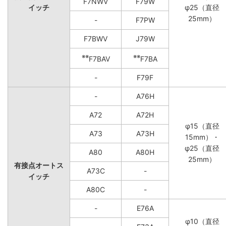
F7NWV
F79W
イッチ
φ25（直径
25mm）
-
F7PW
F7BWV
J79W
※※
※※
F7BAV
F7BA
-
F79F
-
A76H
A72
A72H
φ15（直径
A73
A73H
15mm）・
φ25（直径
A80
A80H
25mm）
有接点オートス
A73C
-
イッチ
A80C
-
-
E76A
φ10（直径