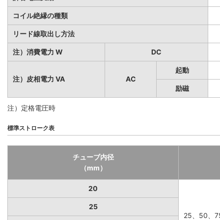
コイル絶縁の種類
リード線取出し方法
注）消費電力 W
DC
起動
注）皮相電力 VA
AC
励磁
注）定格電圧時
標準ストローク表
チューブ内径
（mm）
20
25
25、50、7