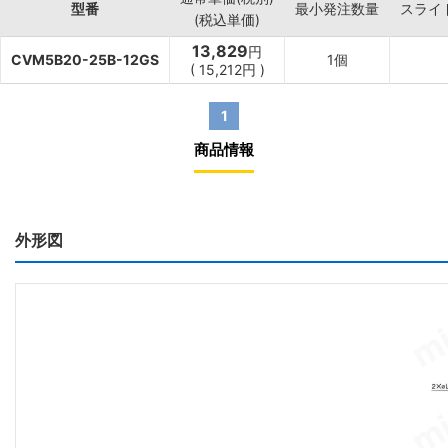
型番
最小発注数量
スライ
(税込単価)
13,829
円
CVM5B20-25B-12GS
1個
(
15,212
円
)
1
商品情報
外形図