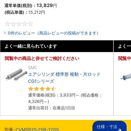
13,829
通常単価(税別)：
円
(税込単価)：
15,212
円
0
0件のレビュー（商品レビューの投稿ができます）
よく一緒に見られています
よく一
閲覧中の商品と併せてご検討ください
閲覧
SMC
エアシリンダ 標準形 複動・片ロッド
CG1シリーズ
4.5
通常価格(税別)：
3,933
円
～
(税込価格：
4,326
円
～)
通常出荷日：在庫品1日目
仕様・寸法

型番:
CVM5B20-25B-12GS