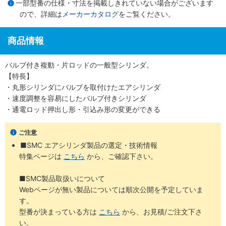
一部型番の仕様・寸法を掲載しきれていない場合がございます
ので、詳細は
メーカーカタログ
をご覧ください。
商品情報
バルブ付き複動・片ロッドの一般型シリンダ。
【特長】
・丸形シリンダにバルブを取付けたエアシリンダ
・速度調整を容易にしたバルブ付きシリンダ
・通電ロッド押出し形・引込み形の変更ができる
ご注意
■SMC エアシリンダ製品の選定・技術情報
特集ページは
こちら
から、ご確認下さい。
■SMC製品取扱いについて
Webページが無い製品については順次公開を予定していま
す。
型番が決まっている方は
こちら
から、お見積/ご注文下さ
い。