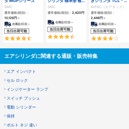
ダ MGPシリーズ
シリンダ 標準形 複
きシリンダ TCL・
動・片ロッド CQ2
TCMシリーズ
SMC
SMC
AirTAC（エアタック）
シリーズ
通常価格(税別)：
通常価格(税別)：
2,420
円
通常価格(税別)：
13,126
円
～
2,446
円
～
在庫品1日目～
在庫品1日目～
在庫品1日目～
当日出荷可能
当日出荷可能
当日出荷可能
4.5
4.6
エアシリンダに関連する通販・販売特集
エア インパクト
セル ロック
インジケーター ランプ
スイッチ プッシュ
電動 シリンダー
保持
ボルト ネジ 違い