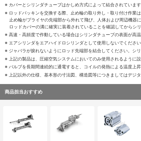
※ カバーとシリンダチューブはかしめ方式によって結合されていま
※ ロッドパッキンを交換する際、止め輪の取り外し・取り付け作業
止め輪がプライヤの先端部から外れて飛び、人体および周辺機器
ロッドカバーの溝に確実に装着されていることを確認してからシ
※ 高速・高頻度で作動している場合はシリンダチューブの表面が高
※ エアシリンダをエアハイドロシリンダとして使用しないでくださ
※ ジャバラが捩れないようにロッド先端部を結合してください。シ
※ 上記の製品は、圧縮空気システムにおいてのみ使用されるように
※ バルブを長期間連続的に通電すると、コイルの発熱による温度上
※ 上記以外の仕様、基本形の寸法図、構造図等につきましてはデジ
商品担当おすすめ