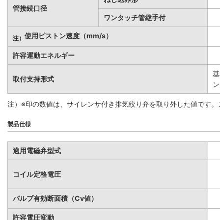
管接続口径
ワンタッチ管継手付
使用ピストン速度（mm/s）
注）
許容運動エネルギー
基
取付支持形式
ン
注）※印の数値は、サイレンサ付き排気絞り弁を取り外した値です。こ
製品仕様
適用電磁弁型式
コイル定格電圧
バルブ有効断面積（Cv値）
許容電圧変動