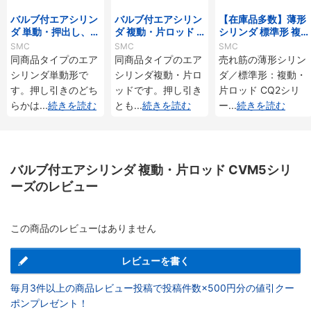
バルブ付エアシリン
バルブ付エアシリン
【在庫品多数】薄形
ダ 単動・押出し、引
ダ 複動・片ロッド C
シリンダ 標準形 複
込み CVM3シリーズ
VJ5シリーズ
動・片ロッド CQ2
SMC
SMC
SMC
シリーズ
同商品タイプのエア
同商品タイプのエア
売れ筋の薄形シリン
シリンダ単動形で
シリンダ複動・片ロ
ダ／標準形：複動・
す。押し引きのどち
ッドです。押し引き
片ロッド CQ2シリ
らかは
...
続きを読む
とも
...
続きを読む
ー
...
続きを読む
バルブ付エアシリンダ 複動・片ロッド CVM5シリ
ーズのレビュー
この商品のレビューはありません
レビューを書く
毎月3件以上の商品レビュー投稿で投稿件数×500円分の値引クー
ポンプレゼント！