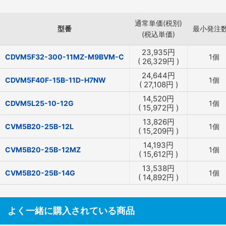
通常単価(税別)
型番
最小発注
(税込単価)
23,935
円
CDVM5F32-300-11MZ-M9BVM-C
1個
(
26,329
円
)
24,644
円
CDVM5F40F-15B-11D-H7NW
1個
(
27,108
円
)
14,520
円
CDVM5L25-10-12G
1個
(
15,972
円
)
13,826
円
CVM5B20-25B-12L
1個
(
15,209
円
)
14,193
円
CVM5B20-25B-12MZ
1個
(
15,612
円
)
13,538
円
CVM5B20-25B-14G
1個
(
14,892
円
)
よく一緒に購入されている商品