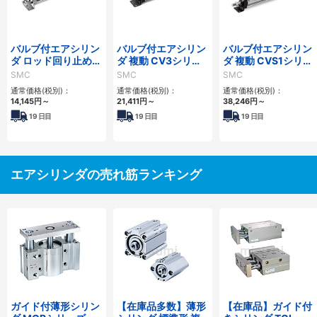
バルブ付エアシリン
バルブ付エアシリン
バルブ付エアシリン
ダ ロッド回り止め
ダ 複動 CV3シリー
ダ 複動 CVS1シリー
形・複動 CVM5Kシ
ズ
ズ
SMC
SMC
SMC
リーズ
通常価格(税別)：
通常価格(税別)：
通常価格(税別)：
14,145
円
～
21,411
円
～
38,246
円
～
19
日目
19
日目
19
日目
エアシリンダの売れ筋ランキング
ガイド付薄形シリン
【在庫品多数】薄形
【在庫品】ガイド付