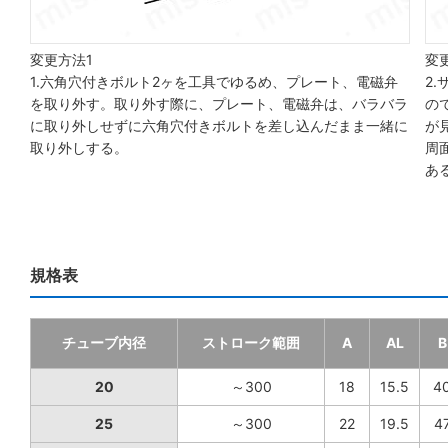
変更方法1
変
1.六角穴付きボルト2ヶを工具でゆるめ、プレート、電磁弁
2
を取り外す。取り外す際に、プレート、電磁弁は、バラバラ
の
に取り外しせずに六角穴付きボルトを差し込んだまま一緒に
が
取り外しする。
周
あ
規格表
チューブ内径
ストローク範囲
A
AL
B
20
～300
18
15.5
4
25
～300
22
19.5
4