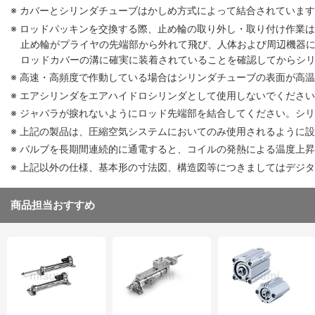
※ カバーとシリンダチューブはかしめ方式によって結合されていま
※ ロッドパッキンを交換する際、止め輪の取り外し・取り付け作業
止め輪がプライヤの先端部から外れて飛び、人体および周辺機器
ロッドカバーの溝に確実に装着されていることを確認してからシ
※ 高速・高頻度で作動している場合はシリンダチューブの表面が高
※ エアシリンダをエアハイドロシリンダとして使用しないでくださ
※ ジャバラが捩れないようにロッド先端部を結合してください。シ
※ 上記の製品は、圧縮空気システムにおいてのみ使用されるように
※ バルブを長期間連続的に通電すると、コイルの発熱による温度上
※ 上記以外の仕様、基本形の寸法図、構造図等につきましてはデジ
商品担当おすすめ