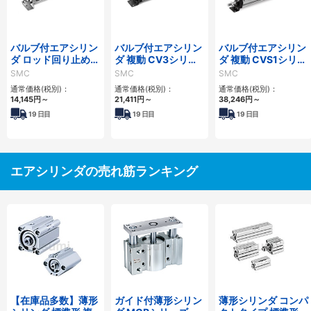
バルブ付エアシリン
バルブ付エアシリン
バルブ付エアシリン
ダ ロッド回り止め
ダ 複動 CV3シリー
ダ 複動 CVS1シリー
形・複動 CVM5Kシ
ズ
ズ
SMC
SMC
SMC
リーズ
通常価格(税別)：
通常価格(税別)：
通常価格(税別)：
14,145
円
～
21,411
円
～
38,246
円
～
19
日目
19
日目
19
日目
エアシリンダの売れ筋ランキング
【在庫品多数】薄形
ガイド付薄形シリン
薄形シリンダ コンパ