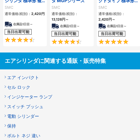
シリンダ 標準形 複
ダ MGPシリーズ
クトタイプ 標準形
動・片ロッド CQ2
複動 片ロッド CQS
SMC
SMC
SMC
シリーズ
シリーズ
通常価格(税別)：
2,420
円
通常価格(税別)：
通常価格(税別)：
13,126
円
～
2,420
円
～
在庫品1日目～
在庫品1日目～
在庫品1日目～
当日出荷可能
当日出荷可能
当日出荷可能
4.5
4.6
エアシリンダに関連する通販・販売特集
エア インパクト
セル ロック
インジケーター ランプ
スイッチ プッシュ
電動 シリンダー
保持
ボルト ネジ 違い