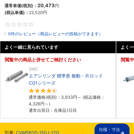
20,473
通常単価(税別)：
円
(税込単価)：
22,520
円
0
0件のレビュー（商品レビューの投稿ができます）
よく一緒に見られています
よく一
閲覧中の商品と併せてご検討ください
閲覧
SMC
エアシリンダ 標準形 複動・片ロッド
CG1シリーズ
4.5
通常価格(税別)：
3,933
円
～
(税込価格：
4,326
円
～)
通常出荷日：在庫品1日目
仕様・寸法

型番:
CVM5B20-150J-12G