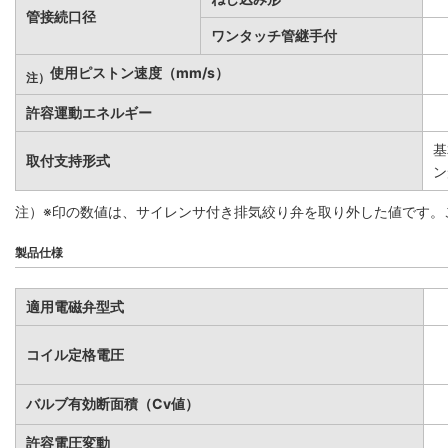
管接続口径
ワンタッチ管継手付
使用ピストン速度（mm/s）
注）
許容運動エネルギー
基
取付支持形式
ン
注）※印の数値は、サイレンサ付き排気絞り弁を取り外した値です。こ
製品仕様
適用電磁弁型式
コイル定格電圧
バルブ有効断面積（Cv値）
許容電圧変動