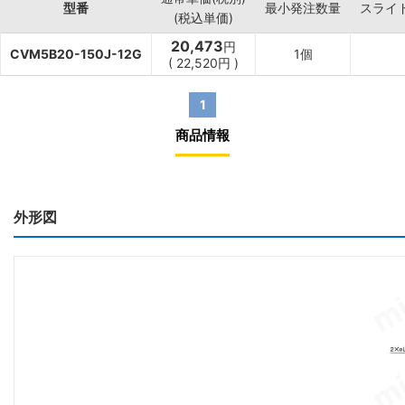
型番
最小発注数量
スライ
(税込単価)
20,473
円
CVM5B20-150J-12G
1個
(
22,520
円
)
1
商品情報
外形図