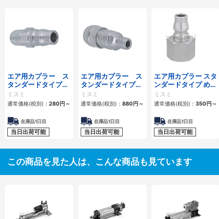
エア用カプラー ス
エア用カプラー ス
エア用カプラー スタ
タンダードタイプ
タンダードタイプ
ンダードタイプ めね
おねじプラグ
おねじソケット
じプラグ
ミスミ
ミスミ
ミスミ
通常価格(税別)：
280
円
～
通常価格(税別)：
880
円
～
通常価格(税別)：
350
円
～
在庫品1日目
在庫品1日目
在庫品1日目
当日出荷可能
当日出荷可能
当日出荷可能
この商品を見た人は、こんな商品も見ています