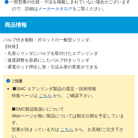
一部型番の仕様・寸法を掲載しきれていない場合がございます
ので、詳細は
メーカーカタログ
をご覧ください。
商品情報
バルブ付き複動・片ロッドの一般型シリンダ。
【特長】
・丸形シリンダにバルブを取付けたエアシリンダ
・速度調整を容易にしたバルブ付きシリンダ
・通電ロッド押出し形・引込み形の変更ができる
ご注意
■SMC エアシリンダ製品の選定・技術情報
特集ページは
こちら
から、ご確認下さい。
■SMC製品取扱いについて
Webページが無い製品については順次公開を予定していま
す。
型番が決まっている方は
こちら
から、お見積/ご注文下さ
い。