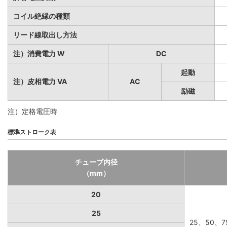
コイル絶縁の種類
リード線取出し方法
注）消費電力 W
DC
起動
注）皮相電力 VA
AC
励磁
注）定格電圧時
標準ストローク表
チューブ内径
（mm）
20
25
25、50、7