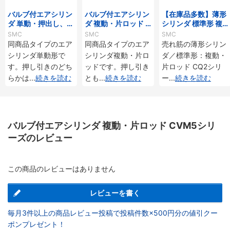
バルブ付エアシリン
バルブ付エアシリン
【在庫品多数】薄形
ダ 単動・押出し、引
ダ 複動・片ロッド C
シリンダ 標準形 複
込み CVM3シリーズ
VJ5シリーズ
動・片ロッド CQ2
SMC
SMC
SMC
シリーズ
同商品タイプのエア
同商品タイプのエア
売れ筋の薄形シリン
シリンダ単動形で
シリンダ複動・片ロ
ダ／標準形：複動・
す。押し引きのどち
ッドです。押し引き
片ロッド CQ2シリ
らかは
...
続きを読む
とも
...
続きを読む
ー
...
続きを読む
バルブ付エアシリンダ 複動・片ロッド CVM5シリ
ーズのレビュー
この商品のレビューはありません
レビューを書く
毎月3件以上の商品レビュー投稿で投稿件数×500円分の値引クー
ポンプレゼント！