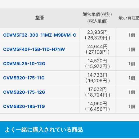
通常単価(税別)
型番
最小発注
(税込単価)
23,935
円
CDVM5F32-300-11MZ-M9BVM-C
1個
(
26,329
円
)
24,644
円
CDVM5F40F-15B-11D-H7NW
1個
(
27,108
円
)
14,520
円
CDVM5L25-10-12G
1個
(
15,972
円
)
14,733
円
CVM5B20-175-11G
1個
(
16,206
円
)
17,022
円
CVM5B20-175-12G
1個
(
18,724
円
)
14,960
円
CVM5B20-185-11G
1個
(
16,456
円
)
よく一緒に購入されている商品