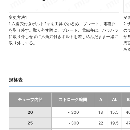
変更方法1
変
1.六角穴付きボルト2ヶを工具でゆるめ、プレート、電磁弁
2
を取り外す。取り外す際に、プレート、電磁弁は、バラバラ
の
に取り外しせずに六角穴付きボルトを差し込んだまま一緒に
が
取り外しする。
周
あ
規格表
チューブ内径
ストローク範囲
A
AL
B
20
～300
18
15.5
4
25
～300
22
19.5
4