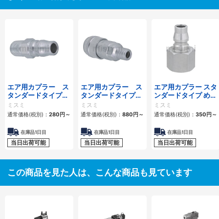
エア用カプラー ス
エア用カプラー ス
エア用カプラー スタ
タンダードタイプ
タンダードタイプ
ンダードタイプ めね
おねじプラグ
おねじソケット
じプラグ
ミスミ
ミスミ
ミスミ
通常価格(税別)：
280
円
～
通常価格(税別)：
880
円
～
通常価格(税別)：
350
円
～
在庫品1日目
在庫品1日目
在庫品1日目
当日出荷可能
当日出荷可能
当日出荷可能
この商品を見た人は、こんな商品も見ています