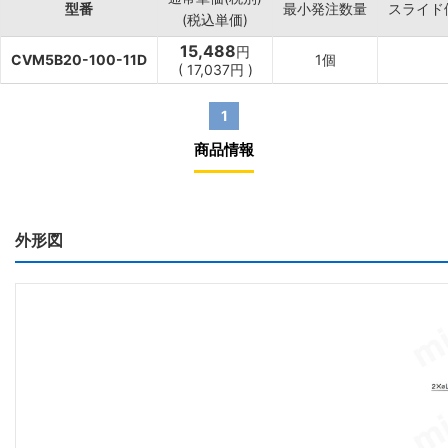
型番
最小発注数量
スライド
(税込単価)
15,488
円
CVM5B20-100-11D
1個
(
17,037
円
)
1
商品情報
外形図