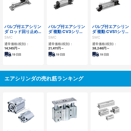
バルブ付エアシリン
バルブ付エアシリン
バルブ付エアシリン
ダ ロッド回り止め
ダ 複動 CV3シリー
ダ 複動 CVS1シリー
形・複動 CVM5Kシ
ズ
ズ
SMC
SMC
SMC
リーズ
通常価格(税別)：
通常価格(税別)：
通常価格(税別)：
14,145
円
～
21,411
円
～
38,246
円
～
19
日目
19
日目
19
日目
エアシリンダの売れ筋ランキング