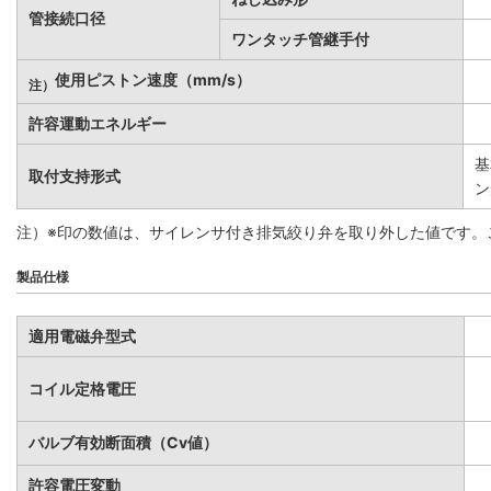
管接続口径
ワンタッチ管継手付
使用ピストン速度（mm/s）
注）
許容運動エネルギー
基
取付支持形式
ン
注）※印の数値は、サイレンサ付き排気絞り弁を取り外した値です。こ
製品仕様
適用電磁弁型式
コイル定格電圧
バルブ有効断面積（Cv値）
許容電圧変動