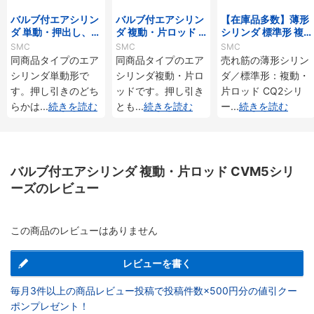
バルブ付エアシリン
バルブ付エアシリン
【在庫品多数】薄形
ダ 単動・押出し、引
ダ 複動・片ロッド C
シリンダ 標準形 複
込み CVM3シリーズ
VJ5シリーズ
動・片ロッド CQ2
SMC
SMC
SMC
シリーズ
同商品タイプのエア
同商品タイプのエア
売れ筋の薄形シリン
シリンダ単動形で
シリンダ複動・片ロ
ダ／標準形：複動・
す。押し引きのどち
ッドです。押し引き
片ロッド CQ2シリ
らかは
...
続きを読む
とも
...
続きを読む
ー
...
続きを読む
バルブ付エアシリンダ 複動・片ロッド CVM5シリ
ーズのレビュー
この商品のレビューはありません
レビューを書く
毎月3件以上の商品レビュー投稿で投稿件数×500円分の値引クー
ポンプレゼント！