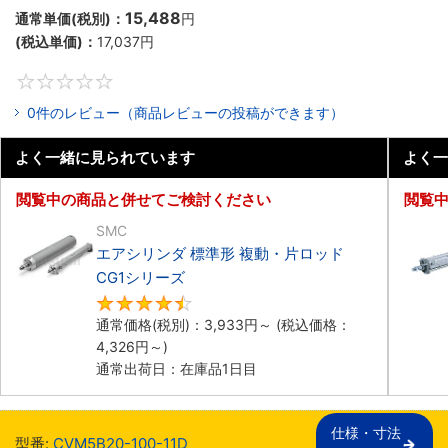
15,488
通常単価(税別)：
円
(税込単価)：
17,037
円
0
0件のレビュー（商品レビューの投稿ができます）
よく一緒に見られています
よく一
閲覧中の商品と併せてご検討ください
閲覧
SMC
エアシリンダ 標準形 複動・片ロッド
CG1シリーズ
4.5
通常価格(税別)：
3,933
円
～
(税込価格：
4,326
円
～)
通常出荷日：在庫品1日目
仕様・寸法

型番:
CVM5B20-100-11D