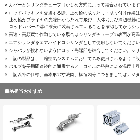
※ カバーとシリンダチューブはかしめ方式によって結合されていま
※ ロッドパッキンを交換する際、止め輪の取り外し・取り付け作業
止め輪がプライヤの先端部から外れて飛び、人体および周辺機器
ロッドカバーの溝に確実に装着されていることを確認してからシ
※ 高速・高頻度で作動している場合はシリンダチューブの表面が高
※ エアシリンダをエアハイドロシリンダとして使用しないでくださ
※ ジャバラが捩れないようにロッド先端部を結合してください。シ
※ 上記の製品は、圧縮空気システムにおいてのみ使用されるように
※ バルブを長期間連続的に通電すると、コイルの発熱による温度上
※ 上記以外の仕様、基本形の寸法図、構造図等につきましてはデジ
商品担当おすすめ