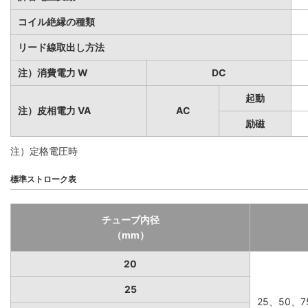
コイル絶縁の種類
リード線取出し方法
注）消費電力 W
DC
起動
注）皮相電力 VA
AC
励磁
注）定格電圧時
標準ストローク表
チューブ内径
（mm）
20
25
25、50、7