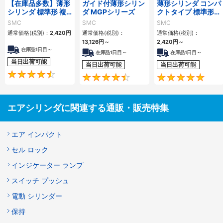
【在庫品多数】薄形
ガイド付薄形シリン
薄形シリンダ コンパ
シリンダ 標準形 複
ダ MGPシリーズ
クトタイプ 標準形
動・片ロッド CQ2
複動 片ロッド CQS
SMC
SMC
SMC
シリーズ
シリーズ
通常価格(税別)：
2,420
円
通常価格(税別)：
通常価格(税別)：
13,126
円
～
2,420
円
～
在庫品1日目～
在庫品1日目～
在庫品1日目～
当日出荷可能
当日出荷可能
当日出荷可能
4.5
4.6
エアシリンダに関連する通販・販売特集
エア インパクト
セル ロック
インジケーター ランプ
スイッチ プッシュ
電動 シリンダー
保持