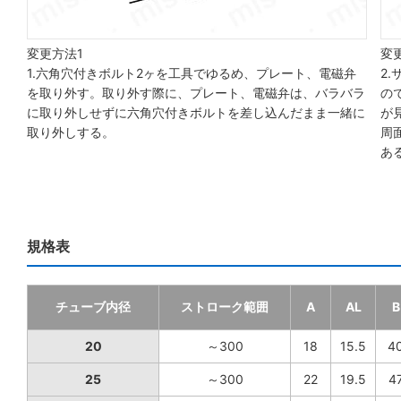
変更方法1
変
1.六角穴付きボルト2ヶを工具でゆるめ、プレート、電磁弁
2
を取り外す。取り外す際に、プレート、電磁弁は、バラバラ
の
に取り外しせずに六角穴付きボルトを差し込んだまま一緒に
が
取り外しする。
周
あ
規格表
チューブ内径
ストローク範囲
A
AL
B
20
～300
18
15.5
4
25
～300
22
19.5
4