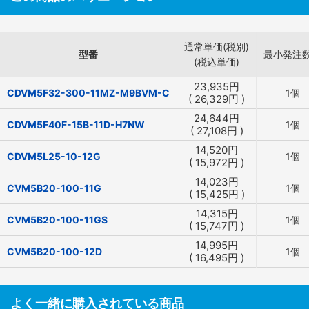
通常単価(税別)
型番
最小発注
(税込単価)
23,935
円
CDVM5F32-300-11MZ-M9BVM-C
1個
(
26,329
円
)
24,644
円
CDVM5F40F-15B-11D-H7NW
1個
(
27,108
円
)
14,520
円
CDVM5L25-10-12G
1個
(
15,972
円
)
14,023
円
CVM5B20-100-11G
1個
(
15,425
円
)
14,315
円
CVM5B20-100-11GS
1個
(
15,747
円
)
14,995
円
CVM5B20-100-12D
1個
(
16,495
円
)
よく一緒に購入されている商品