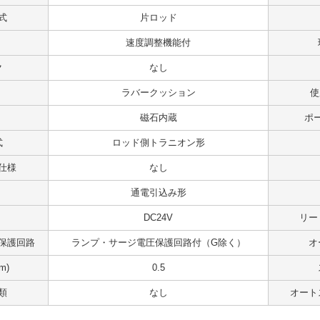
式
片ロッド
速度調整機能付
ク
なし
ラバークッション
使
磁石内蔵
ポ
式
ロッド側トラニオン形
仕様
なし
通電引込み形
DC24V
リー
保護回路
ランプ・サージ電圧保護回路付（G除く）
オ
m)
0.5
類
なし
オート