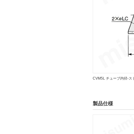
解除
オートスイッチ取付金具
なし
解除
タイプ
CDVM5
CVM5L チューブ内径-
CAD
2D
製品仕様
3D
出荷日
すべて