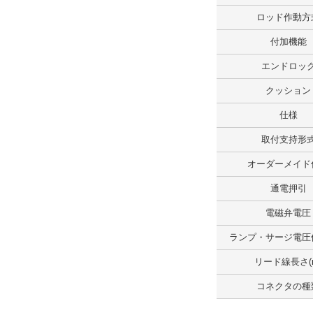
ロッド作動方
電磁弁
付加機能
2位置シングル
エンドロッ
解除
クッション
電磁弁電圧
仕様
DC24V
取付支持形
解除
オーダーメイド
リード線取出し方法
通電押引
L形プラグコネクタ
電磁弁電圧
解除
ランプ・サージ電圧
リード線長さ(
ランプ・サージ電圧保護回路
コネクタの種
ランプ・サージ電圧保護回路付（G
除く）