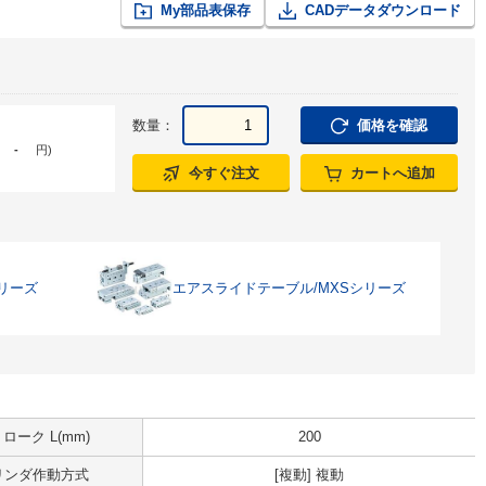
My部品表保存
CADデータダウンロード
数量：
価格を確認
-
円
)
今すぐ注文
カートへ追加
リーズ
エアスライドテーブル/MXSシリーズ
ローク L(mm)
200
リンダ作動方式
[複動] 複動