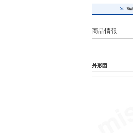
解除
商
オートスイッチ
商品情報
B53
解除
リード線長さ(m)
0.5
外形図
解除
スイッチ数
2
解除
コネクタの種類
なし