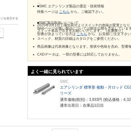
■SMC エアシリンダ製品の選定・技術情報
特集ページは
こちら
から、ご確認下さい。
ージを表示する
■SMC製品取扱いについて
2025年3月1日工場出荷分よりスイッチの色味が変更とな
Webページが無い製品については順次公開を予定していま
スイッチ単品で注文をお願いいたします。（在庫限り）
型番が決まっている方は
こちら
から、お見積/ご注文下さ
スペック、材質の詳細はカタログをご参照ください。
商品画像は代表画像となります。形状や色味を含め、型番
CADデータは、一部の型番には対応しておりません。
よく一緒に見られています
SMC
エアシリンダ 標準形 複動・片ロッド CG
リーズ
通常価格(税別)：
3,933
円
(税込価格：
4,32
通常出荷日：在庫品1日目