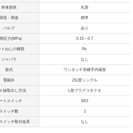
本体形状
丸形
環境・用途
標準
バルブ
あり
用圧力(MPa)
0.15～0.7
ートねじの種類
Rc
ジャバラ
なし
形式
ワンタッチ管継手内蔵形
電磁弁
2位置シングル
ド線取出し方法
L形プラグコネクタ
ートスイッチ
B53
スイッチ数
2
スイッチ取付金具
なし