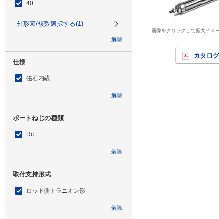
40
外形図/複数選択する(1)
画像をクリックして拡大イメ
解除
カタログ
仕様
磁石内蔵
解除
ポートねじの種類
Rc
解除
取付支持形式
ロッド側トラニオン形
解除