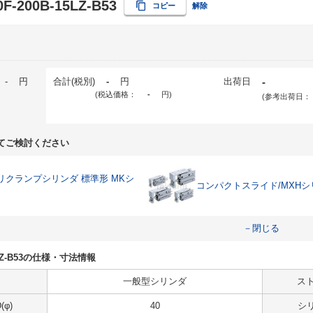
F-200B-15LZ-B53
コピー
解除
-
円
合計(税別)
-
円
出荷日
-
(税込価格：
-
円
)
(参考出荷日：
てご検討ください
リクランプシリンダ 標準形 MKシ
コンパクトスライド/MXHシ
－閉じる
15LZ-B53の仕様・寸法情報
一般型シリンダ
スト
φ)
40
シ