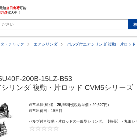
最短
当日出荷
5万点
拡大中！
ータ・チャック
エアシリンダ
バルブ付エアシリンダ 複動・片ロッド 
U40F-200B-15LZ-B53

シリンダ 複動・片ロッド CVM5シリーズ
通常単価(税別)
26,934
円
税込単価
29,627
円
通常出荷日：
19日目
バルブ付き複動・片ロッドの一般型シリンダ。【特長】・丸形シリ
0