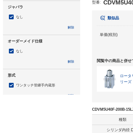
CDVM5U40
型番
:
ジャバラ
なし
類似品
解除
単価(税別)
オーダーメイド仕様
なし
閲覧中の商品と併せ
解除
形式
ロータ
リーズ
ワンタッチ管継手内蔵形
解除
通電押引
CDVM5U40F-200B-
通電引込み形
種類
シリンダ内径 D(
解除