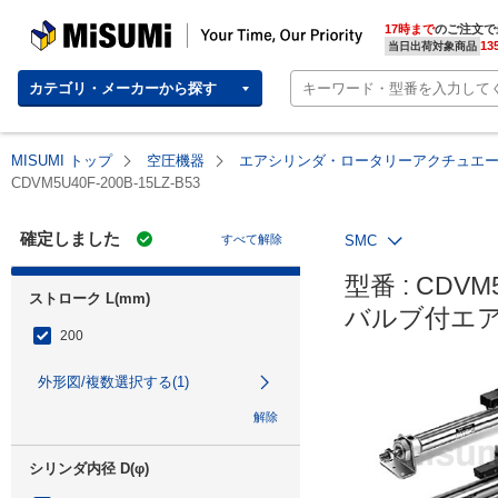
MISUMI | Your Time, Our Priority
17時まで
のご注文で
13
当日出荷対象商品
カテゴリ・メーカーから探す
MISUMI トップ
空圧機器
エアシリンダ・ロータリーアクチュエ
CDVM5U40F-200B-15LZ-B53
確定しました
すべて解除
SMC
型番 : CDVM5
ストローク L(mm)
バルブ付エア
200
外形図/複数選択する(1)
解除
シリンダ内径 D(φ)