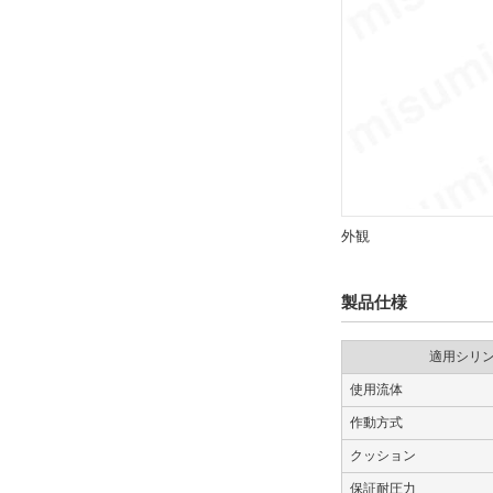
19日以内
外観
製品仕様
適用シリ
使用流体
作動方式
クッション
保証耐圧力