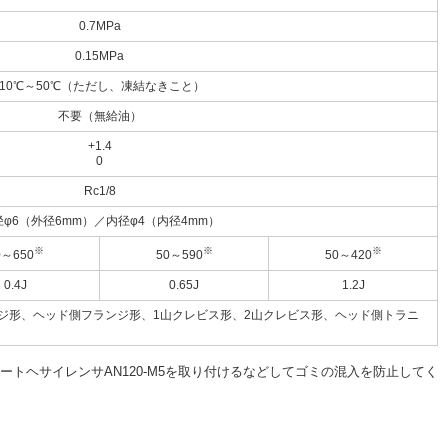
0.7MPa
0.15MPa
-10℃～50℃（ただし、凍結なきこと）
不要（無給油）
+1.4
0
Rc1/8
径φ6（外径6mm）／内径φ4（内径4mm）
※
※
※
0～650
50～590
50～420
0.4J
0.65J
1.2J
ジ形、ヘッド側フランジ形、1山クレビス形、2山クレビス形、ヘッド側トラニ
トヘサイレンサAN120-M5を取り付けるなどしてゴミの混入を防止してく