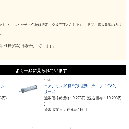
りました。 スイッチの色味は選定・交換不可となります。 旧品ご購入希望の方は
す。
い。
毎に仕様が異なる場合がございます。
よく一緒に見られています
SMC
1シ
エアシリンダ 標準形 複動・片ロッド CA2シ
リーズ
6
円
)
通常価格(税別)：
9,275
円
(税込価格：
10,203
円
)
通常出荷日：在庫品1日目