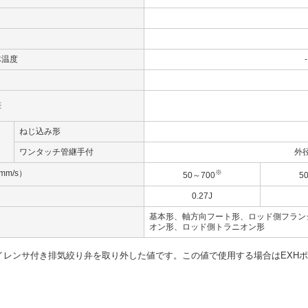
体温度
差
ねじ込み形
ワンタッチ管継手付
外
m/s）
※
50～700
5
0.27J
基本形、軸方向フート形、ロッド側フラン
オン形、ロッド側トラニオン形
レンサ付き排気絞り弁を取り外した値です。この値で使用する場合はEXHポー