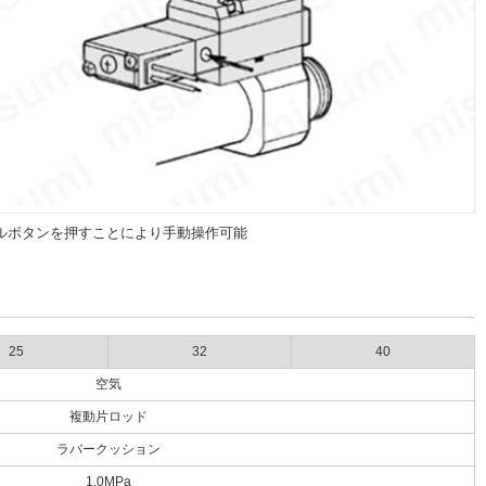
ルボタンを押すことにより手動操作可能
25
32
40
空気
複動片ロッド
ラバークッション
1.0MPa