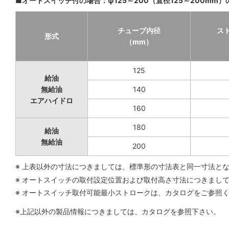
■オートスイッチ付の場合：φ125～200（直径125～200mm）
チューブ内径
ス
形式
（mm）
125
給油
無給油
140
エアハイドロ
160
180
給油
無給油
200
※ 上表以外の寸法につきましては、標準形の寸法表と同一寸法と
※ オートスイッチの取付設定位置および取付高さ寸法につきまし
※ オートスイッチ取付可能最小ストロークは、カタログをご参照
※上記以外の製品情報につきましては、カタログを参照下さい。