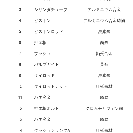
3
シリンダチューブ
アルミニウム合金
4
ピストン
アルミニウム合金鋳物
5
ピストンロッド
炭素鋼
6
押エ板
鋳鉄
7
ブッシュ
軸受合金
8
バルブガイド
黄銅
9
タイロッド
炭素鋼
10
タイロッドナット
圧延鋼材
11
バネ座金
鋼線
12
押エ板ボルト
クロムモリブデン鋼
13
バネ座金
鋼線
14
クッションリングA
圧延鋼材