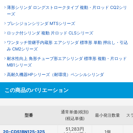
薄形シリンダ ロングストロークタイプ 複動・片ロッド CQ2シリ
ーズ
プレシジョンシリンダ MTSシリーズ
ロック付シリンダ 複動 片ロッド CLSシリーズ
ワンタッチ管継手内蔵形 エアシリンダ 標準形 単動 押出し・引込
み CM2シリーズ
耐水性向上 角形チューブ形エアシリンダ 標準形 複動・片ロッド
MB1シリーズ
高耐久機器HPシリーズ（耐環境）ペンシルシリンダ
この商品のバリエーション
通常単価(税別)
型番
最小発注数量
ス
(税込単価)
51,283
円
20-CDS1BN125-325
1個