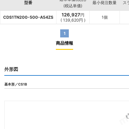
型番
最小発注数量
ス
(税込単価)
126,927
円
CDS1TN200-500-A54ZS
1個
(
139,620
円
)
1
商品情報
外形図
基本形／CS1B