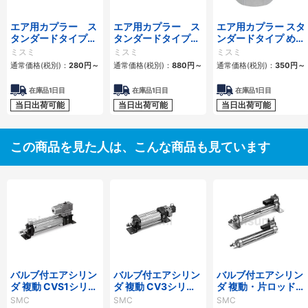
エア用カプラー ス
エア用カプラー ス
エア用カプラー スタ
タンダードタイプ
タンダードタイプ
ンダードタイプ めね
おねじプラグ
おねじソケット
じプラグ
ミスミ
ミスミ
ミスミ
通常価格(税別)：
280
円
～
通常価格(税別)：
880
円
～
通常価格(税別)：
350
円
～
在庫品1日目
在庫品1日目
在庫品1日目
当日出荷可能
当日出荷可能
当日出荷可能
この商品を見た人は、こんな商品も見ています
バルブ付エアシリン
バルブ付エアシリン
バルブ付エアシリン
ダ 複動 CVS1シリー
ダ 複動 CV3シリー
ダ 複動・片ロッド
ズ
ズ
CVM5シリーズ
SMC
SMC
SMC