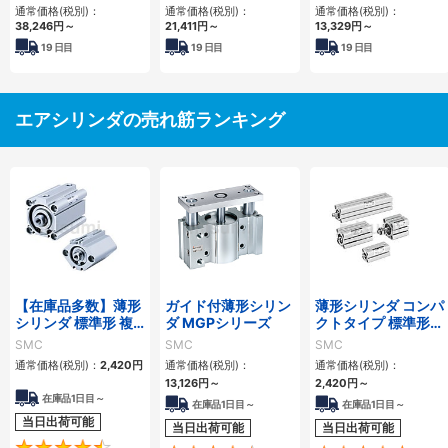
通常価格(税別)：
通常価格(税別)：
通常価格(税別)：
38,246
円
～
21,411
円
～
13,329
円
～
19
日目
19
日目
19
日目
エアシリンダの売れ筋ランキング
【在庫品多数】薄形
ガイド付薄形シリン
薄形シリンダ コンパ
シリンダ 標準形 複
ダ MGPシリーズ
クトタイプ 標準形
動・片ロッド CQ2
複動 片ロッド CQS
SMC
SMC
SMC
シリーズ
シリーズ
通常価格(税別)：
2,420
円
通常価格(税別)：
通常価格(税別)：
13,126
円
～
2,420
円
～
在庫品1日目～
在庫品1日目～
在庫品1日目～
当日出荷可能
当日出荷可能
当日出荷可能