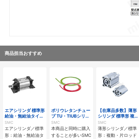
商品担当おすすめ
エアシリンダ 標準形
ポリウレタンチュー
【在庫品多数】薄形
給油・無給油タイ
ブ TU・TIUBシリー
シリンダ 標準形 複
プ・エアハイドロタ
ズ
動・片ロッド CQ2
SMC
SMC
SMC
イプ CS1シリーズ
シリーズ
エアシリンダ／標準
本商品と同時に購入
薄形シリンダ／標準
形：給油・無給油タ
することが多いSMC
形：複動・片ロッド