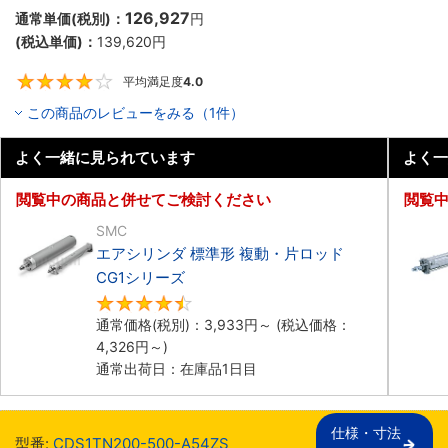
126,927
通常単価(税別)：
円
(税込単価)：
139,620
円
平均満足度
4.0
4
この商品のレビューをみる（1件）
よく一緒に見られています
よく一
閲覧中の商品と併せてご検討ください
閲覧
SMC
エアシリンダ 標準形 複動・片ロッド
CG1シリーズ
4.5
通常価格(税別)：
3,933
円
～
(税込価格：
4,326
円
～)
通常出荷日：在庫品1日目
仕様・寸法

型番:
CDS1TN200-500-A54ZS