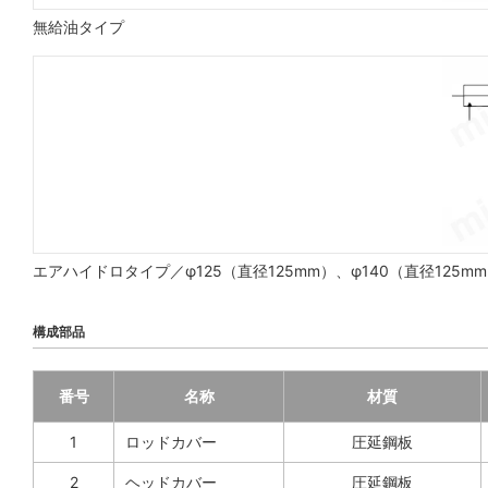
無給油タイプ
エアハイドロタイプ／φ125（直径125mm）、φ140（直径125mm
構成部品
番号
名称
材質
1
ロッドカバー
圧延鋼板
2
ヘッドカバー
圧延鋼板