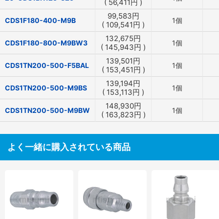
(
56,411
円
)
99,583
円
CDS1F180-400-M9B
1個
(
109,541
円
)
132,675
円
CDS1F180-800-M9BW3
1個
(
145,943
円
)
139,501
円
CDS1TN200-500-F5BAL
1個
(
153,451
円
)
139,194
円
CDS1TN200-500-M9BS
1個
(
153,113
円
)
148,930
円
CDS1TN200-500-M9BW
1個
(
163,823
円
)
よく一緒に購入されている商品