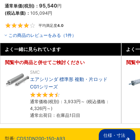
95,540
通常単価(税別)：
円
(税込単価)：
105,094
円
平均満足度
4.0
4
この商品のレビューをみる（1件）
よく一緒に見られています
よく一
閲覧中の商品と併せてご検討ください
閲覧
SMC
エアシリンダ 標準形 複動・片ロッド
CG1シリーズ
4.5
通常価格(税別)：
3,933
円
～
(税込価格：
4,326
円
～)
通常出荷日：在庫品1日目
仕様・寸法

型番:
CDS1DN200-150-A93