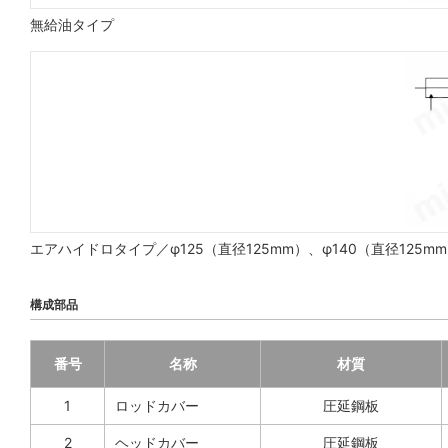
無給油タイプ
エアハイドロタイプ／φ125（直径125mm）、φ140（直径125mm
構成部品
番号
名称
材質
1
ロッドカバー
圧延鋼板
2
ヘッドカバー
圧延鋼板