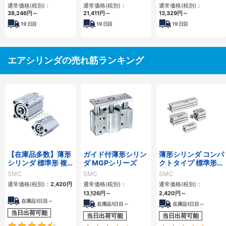
通常価格(税別)：
通常価格(税別)：
通常価格(税別)：
38,246
円
～
21,411
円
～
13,329
円
～
19
日目
19
日目
19
日目
エアシリンダの売れ筋ランキング
【在庫品多数】薄形
ガイド付薄形シリン
薄形シリンダ コンパ
シリンダ 標準形 複
ダ MGPシリーズ
クトタイプ 標準形
動・片ロッド CQ2
複動 片ロッド CQS
SMC
SMC
SMC
シリーズ
シリーズ
通常価格(税別)：
2,420
円
通常価格(税別)：
通常価格(税別)：
13,126
円
～
2,420
円
～
在庫品1日目～
在庫品1日目～
在庫品1日目～
当日出荷可能
当日出荷可能
当日出荷可能