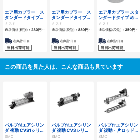
エア用カプラー ス
エア用カプラー ス
エア用カプラー スタ
タンダードタイプ
タンダードタイプ
ンダードタイプ めね
おねじプラグ
おねじソケット
じプラグ
ミスミ
ミスミ
ミスミ
通常価格(税別)：
280
円
～
通常価格(税別)：
880
円
～
通常価格(税別)：
350
円
～
在庫品1日目
在庫品1日目
在庫品1日目
当日出荷可能
当日出荷可能
当日出荷可能
この商品を見た人は、こんな商品も見ています
バルブ付エアシリン
バルブ付エアシリン
バルブ付エアシリン
ダ 複動 CVS1シリー
ダ 複動 CV3シリー
ダ 複動・片ロッド
ズ
ズ
CVM5シリーズ
SMC
SMC
SMC