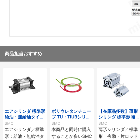
商品担当おすすめ
エアシリンダ 標準形
ポリウレタンチュー
【在庫品多数】薄形
給油・無給油タイ
ブ TU・TIUBシリー
シリンダ 標準形 複
プ・エアハイドロタ
ズ
動・片ロッド CQ2
SMC
SMC
SMC
イプ CS1シリーズ
シリーズ
エアシリンダ／標準
本商品と同時に購入
薄形シリンダ／標準
形：給油・無給油タ
することが多いSMC
形：複動・片ロッド