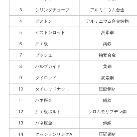
3
シリンダチューブ
アルミニウム合金
4
ピストン
アルミニウム合金鋳物
5
ピストンロッド
炭素鋼
6
押エ板
鋳鉄
7
ブッシュ
軸受合金
8
バルブガイド
黄銅
9
タイロッド
炭素鋼
10
タイロッドナット
圧延鋼材
11
バネ座金
鋼線
12
押エ板ボルト
クロムモリブデン鋼
13
バネ座金
鋼線
14
クッションリングA
圧延鋼材