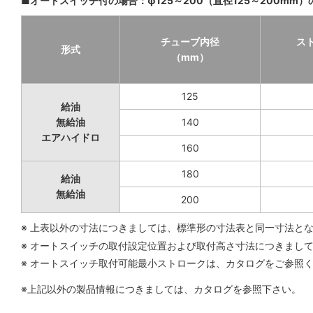
■オートスイッチ付の場合：φ125～200（直径125～200mm）
チューブ内径
ス
形式
（mm）
125
給油
無給油
140
エアハイドロ
160
180
給油
無給油
200
※ 上表以外の寸法につきましては、標準形の寸法表と同一寸法と
※ オートスイッチの取付設定位置および取付高さ寸法につきまし
※ オートスイッチ取付可能最小ストロークは、カタログをご参照
※上記以外の製品情報につきましては、カタログを参照下さい。