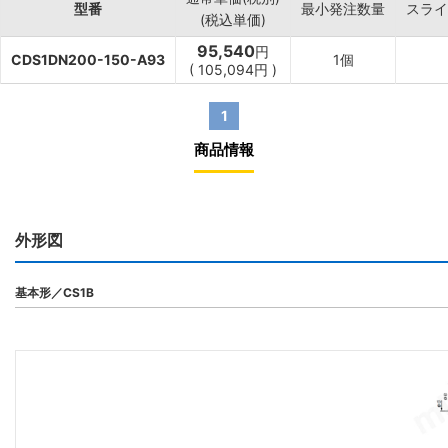
型番
最小発注数量
スライ
(税込単価)
95,540
円
CDS1DN200-150-A93
1個
(
105,094
円
)
1
商品情報
外形図
基本形／CS1B