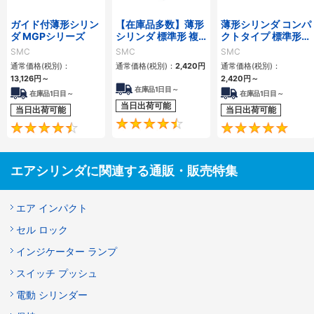
ガイド付薄形シリン
【在庫品多数】薄形
薄形シリンダ コンパ
ダ MGPシリーズ
シリンダ 標準形 複
クトタイプ 標準形
動・片ロッド CQ2
複動 片ロッド CQS
SMC
SMC
SMC
シリーズ
シリーズ
通常価格(税別)：
通常価格(税別)：
2,420
円
通常価格(税別)：
13,126
円
～
2,420
円
～
在庫品1日目～
在庫品1日目～
在庫品1日目～
当日出荷可能
当日出荷可能
当日出荷可能
4.5
4.6
エアシリンダに関連する通販・販売特集
エア インパクト
セル ロック
インジケーター ランプ
スイッチ プッシュ
電動 シリンダー