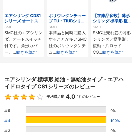
エアシリンダ CDS1
ポリウレタンチュー
【在庫品多数】薄形
シリーズ オートスイ
ブ TU・TIUBシリー
シリンダ 標準形 複
ッチ付
ズ
動・片ロッド CQ2
SMC
SMC
SMC
シリーズ
SMC社のエアシリン
本商品と同時に購入
SMC社売れ筋の薄形
ダ、オートスイッチ
することが多いSMC
シリンダ／標準形：
付です。角形カバ
社のポリウレタンチ
複動・片ロッド
ー、
...
続きを読む
ュ
...
続きを読む
CQ
...
続きを読む
エアシリンダ 標準形 給油・無給油タイプ・エアハ
イドロタイプ CS1シリーズのレビュー
4.0
4
平均満足度
1件のレビュー
星5
0%
星4
100%
星3
0%