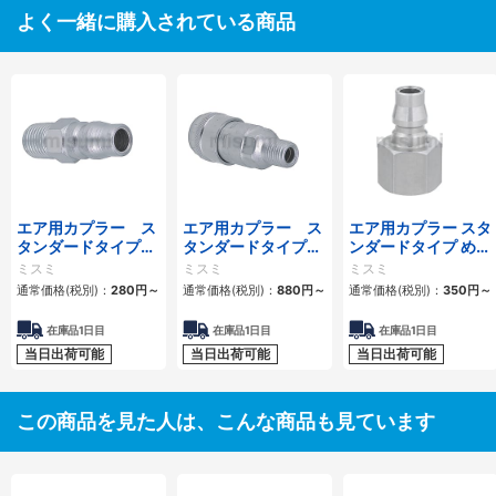
よく一緒に購入されている商品
エア用カプラー ス
エア用カプラー ス
エア用カプラー スタ
タンダードタイプ
タンダードタイプ
ンダードタイプ めね
おねじプラグ
おねじソケット
じプラグ
ミスミ
ミスミ
ミスミ
通常価格(税別)：
280
円
～
通常価格(税別)：
880
円
～
通常価格(税別)：
350
円
～
在庫品1日目
在庫品1日目
在庫品1日目
当日出荷可能
当日出荷可能
当日出荷可能
この商品を見た人は、こんな商品も見ています