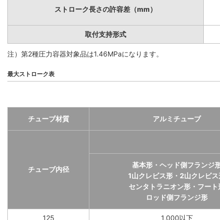
ストローク長さの許容差（mm）
取付支持形式
注）第2種圧力容器対象品は1.46MPaになります。
最大ストローク表
チューブ材質
アルミチューブ
基本形・ヘッド側フランジ
チューブ内径
1山クレビス形・2山クレビス
センタトラニオン形・フート
ロッド側フランジ形
125
1,000以下