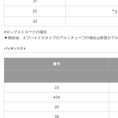
21
※
22
タ
32
※ロングストロークの場合
★無給油、エアハイドロタイプのアルミチューブの場合は材質がア
パッキンリスト
番号
23
※24
25
26