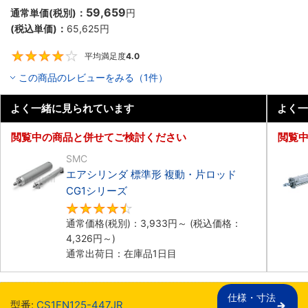
59,659
通常単価(税別)：
円
(税込単価)：
65,625
円
平均満足度
4.0
4
この商品のレビューをみる（1件）
よく一緒に見られています
よく一
閲覧中の商品と併せてご検討ください
閲覧
SMC
エアシリンダ 標準形 複動・片ロッド
CG1シリーズ
4.5
通常価格(税別)：
3,933
円
～
(税込価格：
4,326
円
～)
通常出荷日：在庫品1日目
仕様・寸法

型番:
CS1FN125-447JR