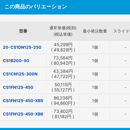
この商品のバリエーション
通常単価(税別)
型番
最小発注数量
スライド
(税込単価)
45,299
円
20-CS1DN125-250
1個
-
(
49,829
円
)
73,584
円
CS1B200-50
1個
-
(
80,942
円
)
43,384
円
CS1CN125-300N
1個
-
(
47,722
円
)
50,115
円
CS1FN125-450
1個
-
(
55,127
円
)
86,236
円
CS1FN125-450-XB5
1個
-
(
94,860
円
)
73,802
円
CS1FN125-450-XB6
1個
-
(
81,182
円
)