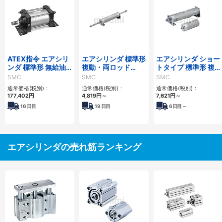
ATEX指令 エアシリ
エアシリンダ 標準形
エアシリンダ ショー
ンダ 標準形 無給油
複動・両ロッド
トタイプ 標準形 複
タイプ 55-CS1シリ
CG1Wシリーズ エ
動・片ロッド CG3
SMC
SMC
SMC
ーズ ATEXカテゴリ
アハイドロタイプ
シリーズ
通常価格(税別)：
通常価格(税別)：
通常価格(税別)：
ー2
177,402
円
4,819
円
～
7,621
円
～
16
日目
19
日目
6
日目～
エアシリンダの売れ筋ランキング