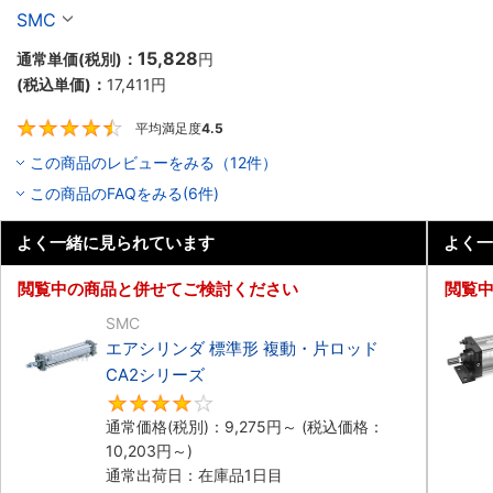
SMC
15,828
通常単価(税別)：
円
(税込単価)：
17,411
円
平均満足度
4.5
4.5
この商品のレビューをみる（12件）
この商品のFAQをみる(6件)
よく一緒に見られています
よく一
閲覧中の商品と併せてご検討ください
閲覧
SMC
エアシリンダ 標準形 複動・片ロッド
CA2シリーズ
4
通常価格(税別)：
9,275
円
～
(税込価格：
10,203
円
～)
通常出荷日：在庫品1日目