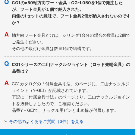
CG1のø50軸方向フート金具：CG-L050を1個で発注した
が、フート金具が１個で納入された。
両側の1セットの意味で、フート金具2個が納入されないのです
か？
軸方向フート金具だけは、シリンダ1台分の場合の数量は2個で
ご発注ください。
その他の取付け金具は数量1個で結構です。
CG1シリーズの二山ナックルジョイント（ロッド先端金具）の
品番は？
CG1カタログの「付属金具寸法」のページに、二山ナックルジ
ョイント（Y-G□）が記載されています。
下記に「付属金具寸法」のページより、二山ナックルジョイン
トを抜粋しましたので、ご確認ください。
品番Y－G□で、ナックル用ピンと止め輪が付属します。
その他のよくあるご質問（3件）を見る