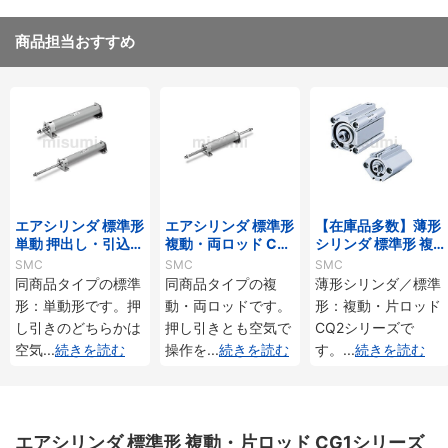
商品担当おすすめ
エアシリンダ 標準形
エアシリンダ 標準形
【在庫品多数】薄形
単動 押出し・引込み
複動・両ロッド CG1
シリンダ 標準形 複
CG1シリーズ
Wシリーズ
動・片ロッド CQ2
SMC
SMC
SMC
シリーズ
同商品タイプの標準
同商品タイプの複
薄形シリンダ／標準
形：単動形です。押
動・両ロッドです。
形：複動・片ロッド
し引きのどちらかは
押し引きとも空気で
CQ2シリーズで
空気
...
続きを読む
操作を
...
続きを読む
す。
...
続きを読む
エアシリンダ 標準形 複動・片ロッド CG1シリーズ