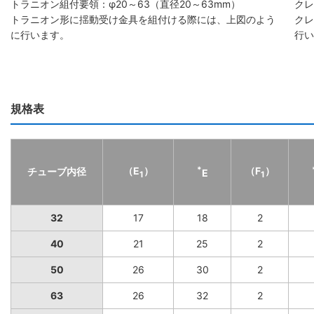
トラニオン組付要領：φ20～63（直径20～63mm）
クレ
トラニオン形に揺動受け金具を組付ける際には、上図のよう
クレ
に行います。
行い
規格表
（E
）
*
（F
）
チューブ内径
E
1
1
32
17
18
2
40
21
25
2
50
26
30
2
63
26
32
2