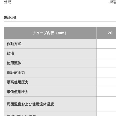
外観
JI
製品仕様
チューブ内径（mm）
20
作動方式
給油
使用流体
保証耐圧力
最高使用圧力
最低使用圧力
周囲温度および使用流体温度