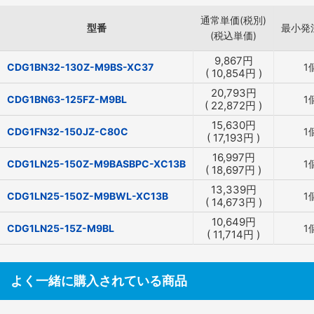
通常単価(税別)
型番
最小発
(税込単価)
9,867
円
CDG1BN32-130Z-M9BS-XC37
1
(
10,854
円
)
20,793
円
CDG1BN63-125FZ-M9BL
1
(
22,872
円
)
15,630
円
CDG1FN32-150JZ-C80C
1
(
17,193
円
)
16,997
円
CDG1LN25-150Z-M9BASBPC-XC13B
1
(
18,697
円
)
13,339
円
CDG1LN25-150Z-M9BWL-XC13B
1
(
14,673
円
)
10,649
円
CDG1LN25-15Z-M9BL
1
(
11,714
円
)
よく一緒に購入されている商品