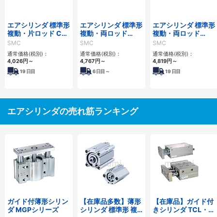
エアシリンダ 標準形
エアシリンダ 標準形
エアシリンダ 標準形
複動・片ロッド CG1
複動・両ロッド
複動・両ロッド
シリーズ エアハイド
CG1Wシリーズ
CG1Wシリーズ エ
SMC
SMC
SMC
ロタイプ
アハイドロタイプ
通常価格(税別)：
通常価格(税別)：
通常価格(税別)：
4,026
円
～
4,767
円
～
4,819
円
～
19
日目
6
日目～
19
日目
エアシリンダの売れ筋ランキング
ガイド付薄形シリン
【在庫品多数】薄形
【在庫品】ガイド付
ダ MGPシリーズ
シリンダ 標準形 複
きシリンダ TCL・