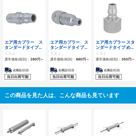
エア用カプラー ス
エア用カプラー ス
エア用カプラー スタ
タンダードタイプ
タンダードタイプ
ンダードタイプ めね
おねじプラグ
おねじソケット
じプラグ
ミスミ
ミスミ
ミスミ
通常価格(税別)：
280
円
～
通常価格(税別)：
880
円
～
通常価格(税別)：
350
円
～
在庫品1日目
在庫品1日目
在庫品1日目
当日出荷可能
当日出荷可能
当日出荷可能
この商品を見た人は、こんな商品も見ています