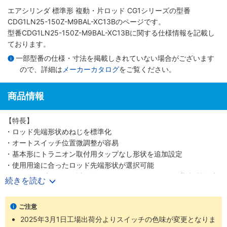
エアシリンダ 標準形 複動・片ロッド CG1シリーズ
の型番
CDG1LN25-150Z-M9BAL-XC13Bのページです。
型番CDG1LN25-150Z-M9BAL-XC13Bに関する仕様情報を記載し
ております。
一部型番の仕様・寸法を掲載しきれていない場合がございます
ので、詳細は
メーカーカタログ
をご覧ください。
商品情報
【特長】
・ロッド先端形状めねじを標準化
・オートスイッチ位置微調整が容易
・基本形にトラニオン取付用タップなし形状を追加設定
・使用用途に合ったロッド先端形状が選択可能
・スイッチブラケット透明化によるインジケータランプ視認性向上
続きを読む
・ロッド先端金具、揺動受け金具付の品番を設定しました
・豊富な取付支持金具
ご注意
2025年3月1日工場出荷分よりスイッチの色味が変更となりま