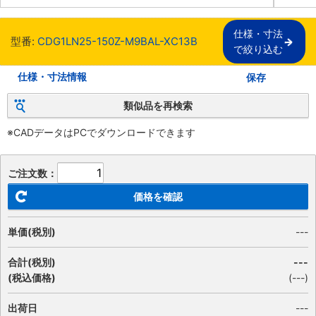
仕様・寸法

型番:
CDG1LN25-150Z-M9BAL-XC13B
で絞り込む
仕様・寸法情報
保存
類似品を再検索
※CADデータはPCでダウンロードできます
ご注文数：
価格を確認
単価(税別)
---
合計(税別)
---
(税込価格)
(
---
)
出荷日
---