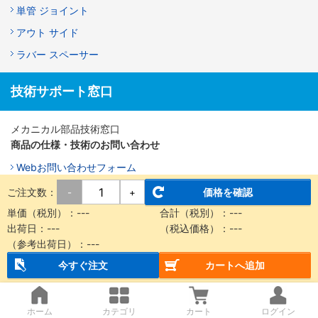
単管 ジョイント
アウト サイド
ラバー スペーサー
技術サポート窓口
メカニカル部品技術窓口
商品の仕様・技術のお問い合わせ
Webお問い合わせフォーム
営業時間：9:00～18:00（土曜日・日曜日・祝日は除く）
ご注文数：
価格を確認
-
+
※お問い合わせフォームは24時間受付しております。
単価（税別）：
---
合計（税別）：
---
出荷日：
---
（税込価格）：
---
（参考出荷日）：
---
今すぐ注文
カートへ追加
ホーム
カテゴリ
カート
ログイン