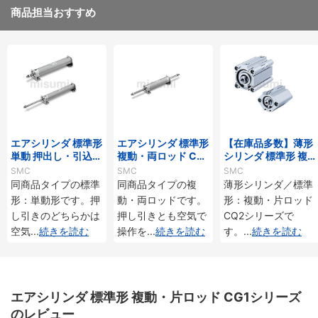
商品担当おすすめ
エアシリンダ 標準形
エアシリンダ 標準形
【在庫品多数】薄形
単動 押出し・引込み
複動・両ロッド CG1
シリンダ 標準形 複
CG1シリーズ
Wシリーズ
動・片ロッド CQ2
SMC
SMC
SMC
シリーズ
同商品タイプの標準
同商品タイプの複
薄形シリンダ／標準
形：単動形です。押
動・両ロッドです。
形：複動・片ロッド
し引きのどちらかは
押し引きとも空気で
CQ2シリーズで
空気
...
続きを読む
操作を
...
続きを読む
す。
...
続きを読む
エアシリンダ 標準形 複動・片ロッド CG1シリーズ
のレビュー