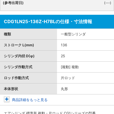
(参考出荷日)
(---)
CDG1LN25-136Z-H7BLの仕様・寸法情報
種類
一般型シリンダ
ストローク L(mm)
136
シリンダ内径 D(φ)
25
シリンダ作動方式
[複動] 複動
ロッド作動方式
片ロッド
本体形状
丸形
商品詳細をもっと見る
エアシリンダ 標準形 複動・片ロッド CG1シリーズ
の型番