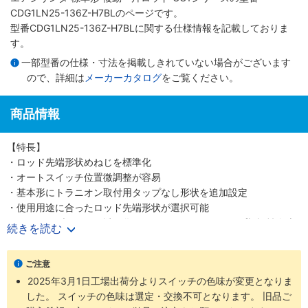
CDG1LN25-136Z-H7BLのページです。
型番CDG1LN25-136Z-H7BLに関する仕様情報を記載しておりま
す。
一部型番の仕様・寸法を掲載しきれていない場合がございます
ので、詳細は
メーカーカタログ
をご覧ください。
商品情報
【特長】
・ロッド先端形状めねじを標準化
・オートスイッチ位置微調整が容易
・基本形にトラニオン取付用タップなし形状を追加設定
・使用用途に合ったロッド先端形状が選択可能
・スイッチブラケット透明化によるインジケータランプ視認性向上
続きを読む
・ロッド先端金具、揺動受け金具付の品番を設定しました
・豊富な取付支持金具
ご注意
2025年3月1日工場出荷分よりスイッチの色味が変更となりま
した。 スイッチの色味は選定・交換不可となります。 旧品ご