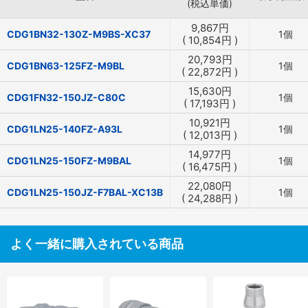
(税込単価)
9,867
円
CDG1BN32-130Z-M9BS-XC37
1個
(
10,854
円
)
20,793
円
CDG1BN63-125FZ-M9BL
1個
(
22,872
円
)
15,630
円
CDG1FN32-150JZ-C80C
1個
(
17,193
円
)
10,921
円
CDG1LN25-140FZ-A93L
1個
(
12,013
円
)
14,977
円
CDG1LN25-150FZ-M9BAL
1個
(
16,475
円
)
22,080
円
CDG1LN25-150JZ-F7BAL-XC13B
1個
(
24,288
円
)
よく一緒に購入されている商品