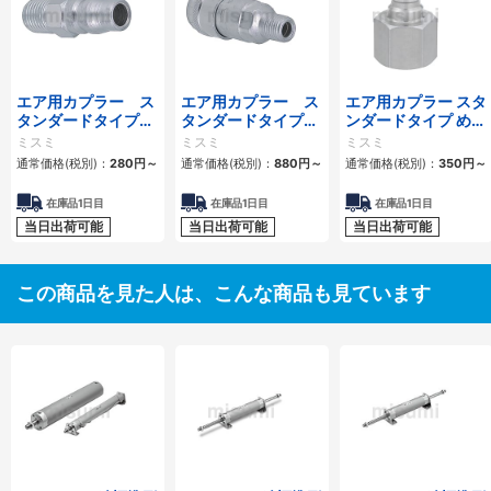
エア用カプラー ス
エア用カプラー ス
エア用カプラー スタ
タンダードタイプ
タンダードタイプ
ンダードタイプ めね
おねじプラグ
おねじソケット
じプラグ
ミスミ
ミスミ
ミスミ
通常価格(税別)：
280
円
～
通常価格(税別)：
880
円
～
通常価格(税別)：
350
円
～
在庫品1日目
在庫品1日目
在庫品1日目
当日出荷可能
当日出荷可能
当日出荷可能
この商品を見た人は、こんな商品も見ています