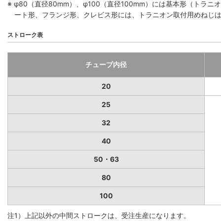
※ φ80（直径80mm）、φ100（直径100mm）には基本形（ト
ート形、フランジ形、クレビス形には、トラニオン取付用めねじ
ストローク表
チューブ内径
20
25
32
40
50・63
80
100
注1）上記以外の中間ストロークは、受注生産になります。