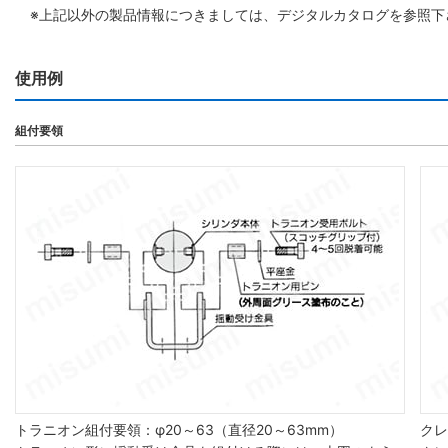
※上記以外の製品情報につきましては、デジタルカタログを参照下
使用例
組付要領
トラニオン組付要領：φ20～63（直径20～63mm）
クレ