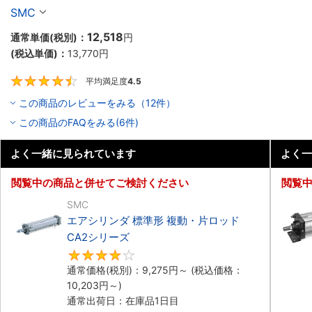
SMC
12,518
通常単価(税別)：
円
(税込単価)：
13,770
円
平均満足度
4.5
4.5
この商品のレビューをみる（12件）
この商品のFAQをみる(6件)
よく一緒に見られています
よく一
閲覧中の商品と併せてご検討ください
閲覧
SMC
エアシリンダ 標準形 複動・片ロッド
CA2シリーズ
4
通常価格(税別)：
9,275
円
～
(税込価格：
10,203
円
～)
通常出荷日：在庫品1日目