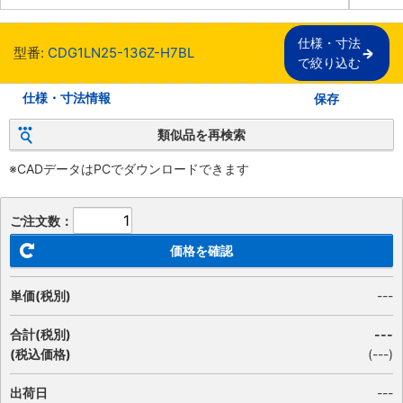
仕様・寸法

型番:
CDG1LN25-136Z-H7BL
で絞り込む
仕様・寸法情報
保存
類似品を再検索
※CADデータはPCでダウンロードできます
ご注文数：
価格を確認
単価(税別)
---
合計(税別)
---
(税込価格)
(
---
)
出荷日
---