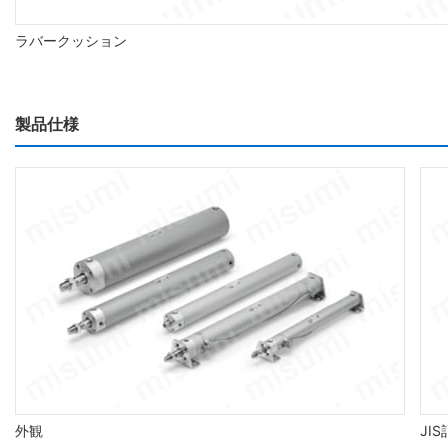
ラバークッション
製品仕様
外観
JI