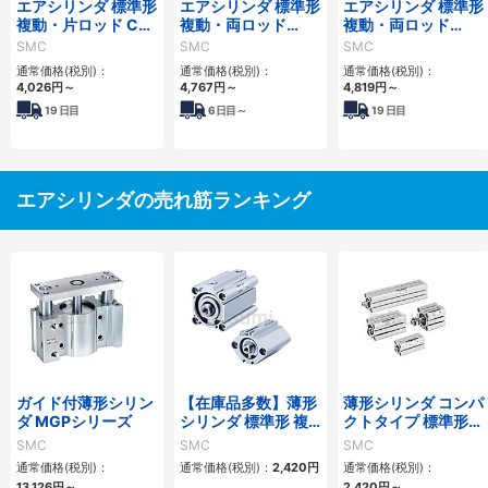
エアシリンダ 標準形
エアシリンダ 標準形
エアシリンダ 標準形
複動・片ロッド CG1
複動・両ロッド
複動・両ロッド
シリーズ エアハイド
CG1Wシリーズ
CG1Wシリーズ エ
SMC
SMC
SMC
ロタイプ
アハイドロタイプ
通常価格(税別)：
通常価格(税別)：
通常価格(税別)：
4,026
円
～
4,767
円
～
4,819
円
～
19
日目
6
日目～
19
日目
エアシリンダの売れ筋ランキング
ガイド付薄形シリン
【在庫品多数】薄形
薄形シリンダ コンパ
ダ MGPシリーズ
シリンダ 標準形 複
クトタイプ 標準形
動・片ロッド CQ2
複動 片ロッド CQS
SMC
SMC
SMC
シリーズ
シリーズ
通常価格(税別)：
通常価格(税別)：
2,420
円
通常価格(税別)：
13,126
円
～
2,420
円
～