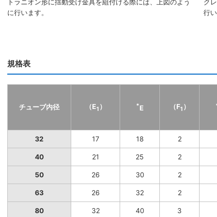
トラニオン形に揺動受け金具を組付ける際には、上図のよう
クレ
に行います。
行い
規格表
（E
）
*
（F
）
チューブ内径
E
1
1
32
17
18
2
40
21
25
2
50
26
30
2
63
26
32
2
80
32
40
3