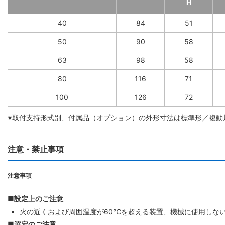
H
40
84
51
50
90
58
63
98
58
80
116
71
100
126
72
※取付支持形式別、付属品（オプション）の外形寸法は標準形／複動片
注意・禁止事項
注意事項
■設定上のご注意
火の近くおよび周囲温度が60℃を超える装置、機械に使用しな
■選定のご注意