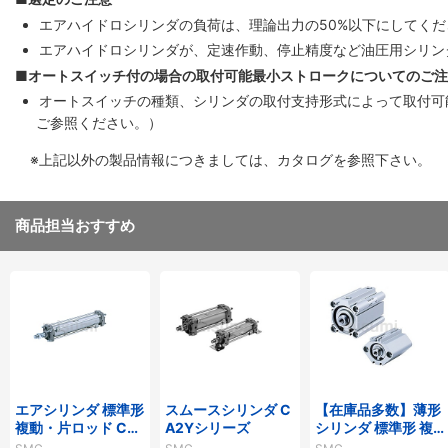
エアハイドロシリンダの負荷は、理論出力の50%以下にしてくだ
エアハイドロシリンダが、定速作動、停止精度など油圧用シリン
■オートスイッチ付の場合の取付可能最小ストロークについてのご
オートスイッチの種類、シリンダの取付支持形式によって取付可能
ご参照ください。）
※上記以外の製品情報につきましては、カタログを参照下さい。
商品担当おすすめ
エアシリンダ 標準形
スムースシリンダ C
【在庫品多数】薄形
複動・片ロッド CA
A2Yシリーズ
シリンダ 標準形 複
2シリーズ
動・片ロッド CQ2