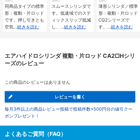
SMC
SMC
SMC
シリーズ
同商品タイプの標準
スムースシリンダで
薄形シリンダ／標準
形：複動・片ロッド
す。低速域でのステ
形：複動・片ロッド
です。押し引きとも
ィックスリップ低減
CQ2シリーズで
空気
...
続きを読む
し、
...
続きを読む
す。
...
続きを読む
エアハイドロシリンダ 複動・片ロッド CA2□Hシリ
ーズのレビュー
この商品のレビューはありません
レビューを書く
毎月3件以上の商品レビュー投稿で投稿件数×500円分の値引クー
ポンプレゼント！
よくあるご質問（FAQ）