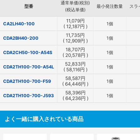
通常単価(税別)
型番
最小発注数量
スラ
(税込単価)
11,079
円
CA2LH40-100
1個
(
12,187
円
)
11,735
円
CDA2BH40-200
1個
(
12,909
円
)
18,707
円
CDA2CH50-100-A54S
1個
(
20,578
円
)
52,833
円
CDA2TH100-700-A54L
1個
(
58,116
円
)
58,587
円
CDA2TH100-700-F59
1個
(
64,446
円
)
58,396
円
CDA2TH100-700-J593
1個
(
64,236
円
)
よく一緒に購入されている商品