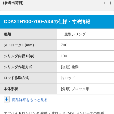
(参考出荷日)
(---)
CDA2TH100-700-A34の仕様・寸法情報
種類
一般型シリンダ
ストローク L(mm)
700
シリンダ内径 D(φ)
100
シリンダ作動方式
[複動] 複動
ロッド作動方式
片ロッド
本体形状
[角形] ブロック形
商品詳細をもっと見る
エアハイドロシリンダ 複動・片ロッド CA2□Hシリーズ
の型番