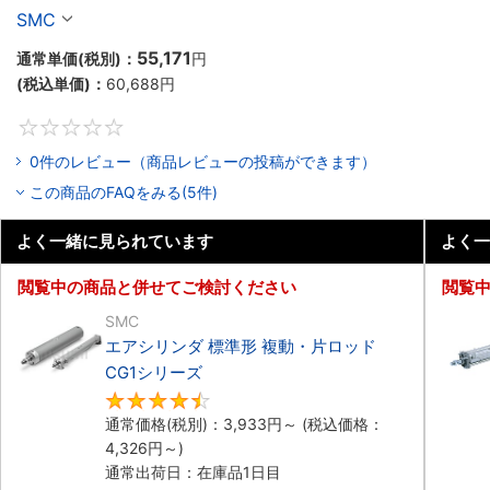
ーズ
SMC
55,171
通常単価(税別)：
円
(税込単価)：
60,688
円
0
0件のレビュー（商品レビューの投稿ができます）
この商品のFAQをみる(5件)
よく一緒に見られています
よく一
閲覧中の商品と併せてご検討ください
閲覧
SMC
エアシリンダ 標準形 複動・片ロッド
CG1シリーズ
4.5
通常価格(税別)：
3,933
円
～
(税込価格：
4,326
円
～)
通常出荷日：在庫品1日目