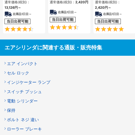
通常価格(税別)：
通常価格(税別)：
2,420
円
通常価格(税別)：
13,126
円
～
2,420
円
～
在庫品1日目～
在庫品1日目～
在庫品1日目～
当日出荷可能
当日出荷可能
当日出荷可能
4.5
4.6
エアシリンダに関連する通販・販売特集
エア インパクト
セル ロック
インジケーター ランプ
スイッチ プッシュ
電動 シリンダー
保持
ボルト ネジ 違い
ローラー ブレーキ