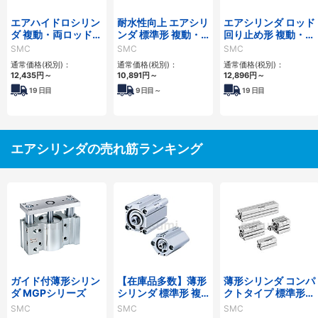
エアハイドロシリン
耐水性向上 エアシリ
エアシリンダ ロッド
ダ 複動・両ロッド
ンダ 標準形 複動・
回り止め形 複動・両
CA2W□Hシリーズ
片ロッド CA2シリ
ロッド CA2KWシリ
SMC
SMC
SMC
ーズ
ーズ
通常価格(税別)：
通常価格(税別)：
通常価格(税別)：
12,435
円
～
10,891
円
～
12,896
円
～
19
日目
9
日目～
19
日目
エアシリンダの売れ筋ランキング
ガイド付薄形シリン
【在庫品多数】薄形
薄形シリンダ コンパ
ダ MGPシリーズ
シリンダ 標準形 複
クトタイプ 標準形
動・片ロッド CQ2
複動 片ロッド CQS
SMC
SMC
SMC
シリーズ
シリーズ