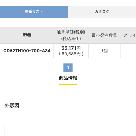
型番リスト
カタログ
通常単価(税別)
型番
最小発注数量
スラ
(税込単価)
55,171
円
CDA2TH100-700-A34
1個
(
60,688
円
)
1
商品情報
外形図