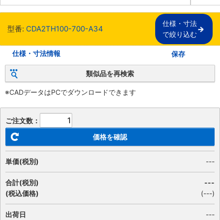
仕様・寸法

型番:
CDA2TH100-700-A34
で絞り込む
仕様・寸法情報
保存
類似品を再検索
※CADデータはPCでダウンロードできます
ご注文数：
価格を確認
単価(税別)
---
合計(税別)
---
(税込価格)
(
---
)
出荷日
---