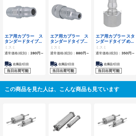
エア用カプラー ス
エア用カプラー ス
エア用カプラー スタ
タンダードタイプ
タンダードタイプ
ンダードタイプ めね
おねじプラグ
おねじソケット
じプラグ
ミスミ
ミスミ
ミスミ
通常価格(税別)：
280
円
～
通常価格(税別)：
880
円
～
通常価格(税別)：
350
円
～
在庫品1日目
在庫品1日目
在庫品1日目
当日出荷可能
当日出荷可能
当日出荷可能
この商品を見た人は、こんな商品も見ています