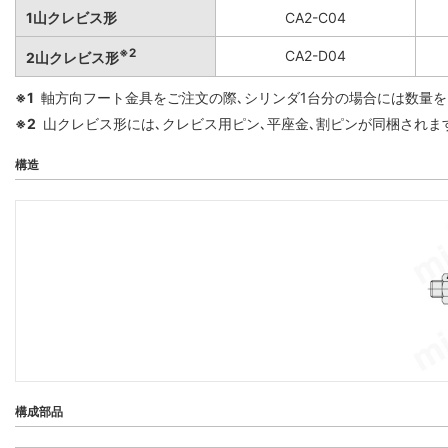
1山クレビス形
CA2-C04
※2
CA2-D04
2山クレビス形
※1
軸方向フート金具をご注文の際､シリンダ1台分の場合には数量を
※2
山クレビス形には､クレビス用ピン､平座金､割ピンが同梱されま
構造
構成部品