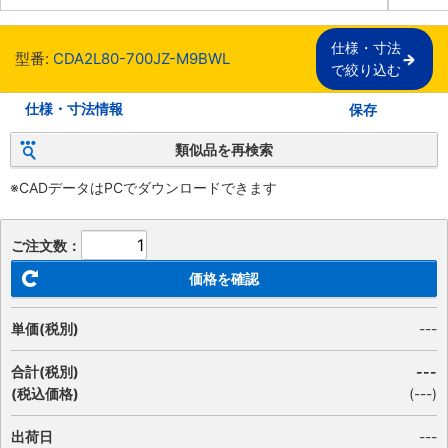
仕様・寸法

型番:
CDA2L80-700JZ-M9BWL
で絞り込む
仕様・寸法情報
保存
類似品を再検索
※CADデータはPCでダウンロードできます
ご注文数：
価格を確認
単価(税別)
---
合計(税別)
---
(税込価格)
(
---
)
出荷日
---