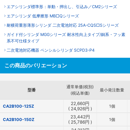
エアシリンダ標準形：単動・押出し、引込み／CM2シリーズ
エアシリンダ 低摩擦形 MB□Qシリーズ
耐横荷重形薄形シリンダ 二次電池対応 25A-CQS□Sシリーズ
ガイド付シリンダ MGGシリーズ 耐水性向上タイプ/銅系・フッ素
系不可仕様タイプ
二次電池対応機器 ペンシルシリンダ SCPD3-P4
この商品のバリエーション
通常単価(税別)
型番
最小発注数量
(税込単価)
22,660
円
CA2B100-125Z
1個
(
24,926
円
)
23,442
円
CA2B100-150Z
1個
(
25,786
円
)