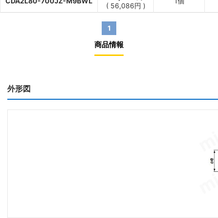
CDA2L80-700JZ-M9BWL
1個
(
56,086
円
)
1
商品情報
外形図