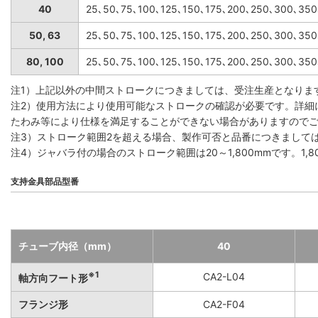
40
25､50､75､100､125､150､175､200､250､300､35
50, 63
25､50､75､100､125､150､175､200､250､300､35
80, 100
25､50､75､100､125､150､175､200､250､300､35
注1）上記以外の中間ストロークにつきましては、受注生産となりま
注2）使用方法により使用可能なストロークの確認が必要です。詳細
たわみ等により仕様を満足することができない場合がありますので
注3）ストローク範囲2を超える場合、製作可否と品番につきまして
注4）ジャバラ付の場合のストローク範囲は20～1,800mmです。1
支持金具部品型番
チューブ内径（mm）
40
※1
CA2-L04
軸方向フート形
フランジ形
CA2-F04