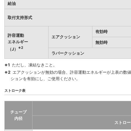
給油
取付支持形式
有効時
許容運動
エアクッション
エネルギー
無効時
※2
（J）
ラバークッション
※1
ただし、凍結なきこと。
※2
エアクッションが無効の場合、許容運動エネルギーが上表の数
ションを有効にし、ご使用ください。
ストローク表
チューブ
内径
ストロー