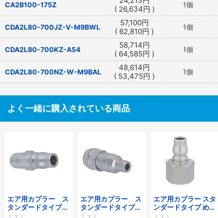
24,213
円
CA2B100-175Z
1個
(
26,634
円
)
57,100
円
CDA2L80-700JZ-V-M9BWL
1個
(
62,810
円
)
58,714
円
CDA2L80-700KZ-A54
1個
(
64,585
円
)
48,614
円
CDA2L80-700NZ-W-M9BAL
1個
(
53,475
円
)
よく一緒に購入されている商品
エア用カプラー ス
エア用カプラー ス
エア用カプラー スタ
タンダードタイプ
タンダードタイプ
ンダードタイプ めね
おねじプラグ
おねじソケット
じプラグ
ミスミ
ミスミ
ミスミ