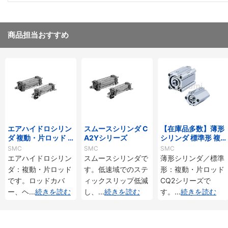
商品担当おすすめ
エアハイドロシリン
スムースシリンダ C
【在庫品多数】薄形
ダ 複動・片ロッド C
A2Yシリーズ
シリンダ 標準形 複
A2□Hシリーズ
動・片ロッド CQ2
SMC
SMC
SMC
シリーズ
エアハイドロシリン
スムースシリンダで
薄形シリンダ／標準
ダ：複動・片ロッド
す。低速域でのステ
形：複動・片ロッド
です。ロッドカバ
ィックスリップ低減
CQ2シリーズで
ー、ヘ
...
続きを読む
し、
...
続きを読む
す。
...
続きを読む