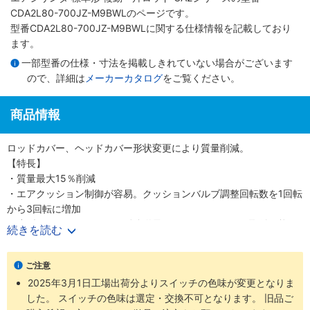
CDA2L80-700JZ-M9BWLのページです。
型番CDA2L80-700JZ-M9BWLに関する仕様情報を記載しており
ます。
一部型番の仕様・寸法を掲載しきれていない場合がございます
ので、詳細は
メーカーカタログ
をご覧ください。
商品情報
ロッドカバー、ヘッドカバー形状変更により質量削減。
【特長】
・質量最大15％削減
・エアクッション制御が容易。クッションバルブ調整回転数を1回転
から3回転に増加
・小型オートスイッチから耐強磁界オートスイッチまで取付可能
続きを読む
・ロッド先端金具、揺動受け金具付の品番を設定しました
・豊富な取付支持金具
ご注意
2025年3月1日工場出荷分よりスイッチの色味が変更となりま
した。 スイッチの色味は選定・交換不可となります。 旧品ご