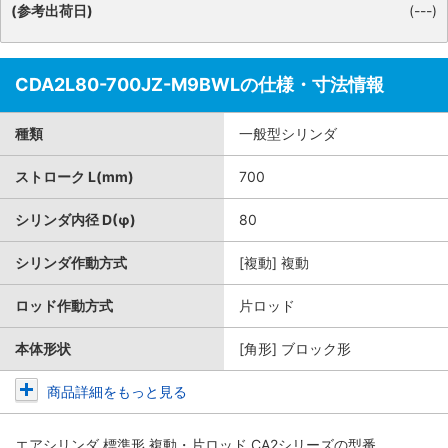
(参考出荷日)
(---)
CDA2L80-700JZ-M9BWLの仕様・寸法情報
種類
一般型シリンダ
ストローク L(mm)
700
シリンダ内径 D(φ)
80
シリンダ作動方式
[複動] 複動
ロッド作動方式
片ロッド
本体形状
[角形] ブロック形
商品詳細をもっと見る
エアシリンダ 標準形 複動・片ロッド CA2シリーズ
の型番