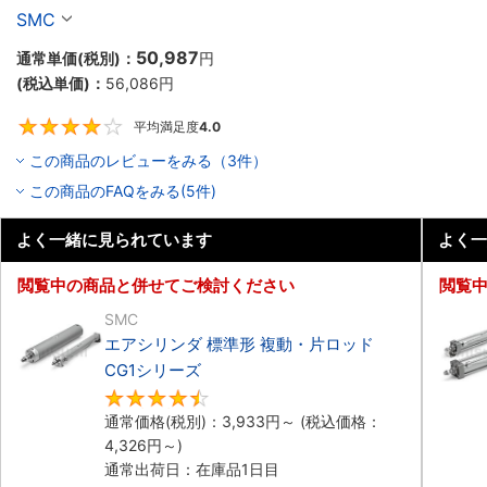
SMC
50,987
通常単価(税別)：
円
(税込単価)：
56,086
円
平均満足度
4.0
4
この商品のレビューをみる（3件）
この商品のFAQをみる(5件)
よく一緒に見られています
よく一
閲覧中の商品と併せてご検討ください
閲覧
SMC
エアシリンダ 標準形 複動・片ロッド
CG1シリーズ
4.5
通常価格(税別)：
3,933
円
～
(税込価格：
4,326
円
～)
通常出荷日：在庫品1日目