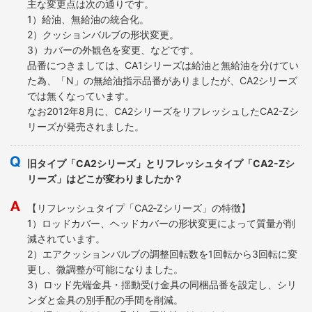
主な変更点は次の通りです。
1）給油、無給油の統合化。
2）クッションバルブの形状変更。
3）カバーの外観色を変更、などです。
品番につきましては、CA1シリーズは給油と無給油を分けてい
た為、「N」の無給油指示品番がありましたが、CA2シリーズ
では無くなっています。
なお2012年8月に、CA2シリーズをリフレッシュしたCA2-Zシ
リーズが発売されました。
旧タイプ「CA2シリーズ」とリフレッシュタイプ「CA2-Zシ
リーズ」はどこが変わりましたか？
【リフレッシュタイプ「CA2‐Zシリーズ」の特徴】
1）ロッドカバー、ヘッドカバーの形状変更によって質量が削
減されています。
2）エアクッションバルブの調整回転数を1回転から3回転に変
更し、微調整が可能になりました。
3）ロッド先端金具・揺動受け金具の同梱品番を設定し、シリ
ンダと金具の別手配の手間を削減。