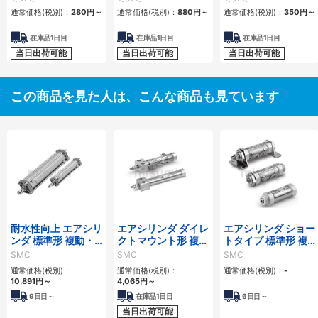
通常価格(税別)：
280
円
～
通常価格(税別)：
880
円
～
通常価格(税別)：
350
円
～
在庫品1日目
在庫品1日目
在庫品1日目
当日出荷可能
当日出荷可能
当日出荷可能
この商品を見た人は、こんな商品も見ています
耐水性向上 エアシリ
エアシリンダ ダイレ
エアシリンダ ショー
ンダ 標準形 複動・
クトマウント形 複
トタイプ 標準形 複
片ロッド CA2シリ
動・片ロッド CJ2R
動・片ロッド CM3
SMC
SMC
SMC
ーズ
シリーズ
シリーズ
通常価格(税別)：
通常価格(税別)：
通常価格(税別)：
-
10,891
円
～
4,065
円
～
9
日目～
在庫品1日目
6
日目～
当日出荷可能