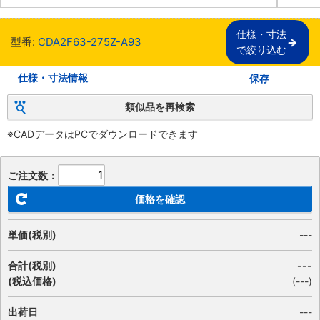
仕様・寸法

型番:
CDA2F63-275Z-A93
で絞り込む
仕様・寸法情報
保存
類似品を再検索
※CADデータはPCでダウンロードできます
ご注文数：
価格を確認
単価(税別)
---
合計(税別)
---
(税込価格)
(
---
)
出荷日
---