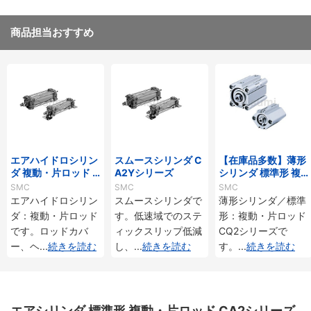
商品担当おすすめ
エアハイドロシリン
スムースシリンダ C
【在庫品多数】薄形
ダ 複動・片ロッド C
A2Yシリーズ
シリンダ 標準形 複
A2□Hシリーズ
動・片ロッド CQ2
SMC
SMC
SMC
シリーズ
エアハイドロシリン
スムースシリンダで
薄形シリンダ／標準
ダ：複動・片ロッド
す。低速域でのステ
形：複動・片ロッド
です。ロッドカバ
ィックスリップ低減
CQ2シリーズで
ー、ヘ
...
続きを読む
し、
...
続きを読む
す。
...
続きを読む
エアシリンダ 標準形 複動・片ロッド CA2シリーズ