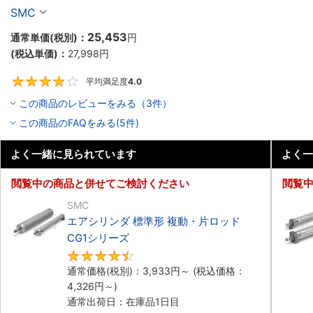
SMC
25,453
通常単価(税別)：
円
(税込単価)：
27,998
円
平均満足度
4.0
4
この商品のレビューをみる（3件）
この商品のFAQをみる(5件)
よく一緒に見られています
よく一
閲覧中の商品と併せてご検討ください
閲覧
SMC
エアシリンダ 標準形 複動・片ロッド
CG1シリーズ
4.5
通常価格(税別)：
3,933
円
～
(税込価格：
4,326
円
～)
通常出荷日：在庫品1日目