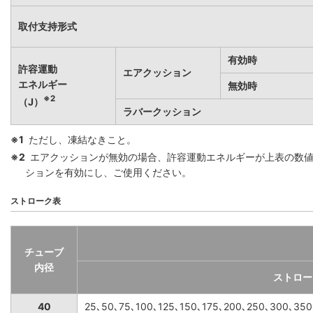
取付支持形式
有効時
許容運動
エアクッション
エネルギー
無効時
※2
（J）
ラバークッション
※1
ただし、凍結なきこと。
※2
エアクッションが無効の場合、許容運動エネルギーが上表の数
ションを有効にし、ご使用ください。
ストローク表
チューブ
内径
ストロー
40
25､50､75､100､125､150､175､200､250､300､35