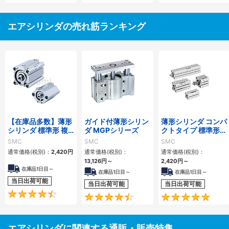
エアシリンダの売れ筋ランキング
【在庫品多数】薄形
ガイド付薄形シリン
薄形シリンダ コンパ
シリンダ 標準形 複
ダ MGPシリーズ
クトタイプ 標準形
動・片ロッド CQ2
複動 片ロッド CQS
SMC
SMC
SMC
シリーズ
シリーズ
通常価格(税別)：
2,420
円
通常価格(税別)：
通常価格(税別)：
13,126
円
～
2,420
円
～
在庫品1日目～
在庫品1日目～
在庫品1日目～
当日出荷可能
当日出荷可能
当日出荷可能
4.5
4.6
エアシリンダに関連する通販・販売特集