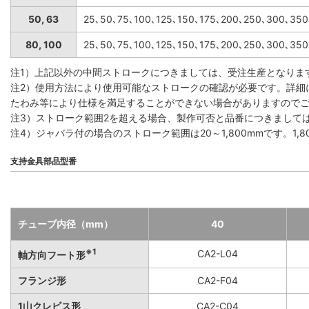
50, 63
25､50､75､100､125､150､175､200､250､300､35
80, 100
25､50､75､100､125､150､175､200､250､300､35
注1）上記以外の中間ストロークにつきましては、受注生産となりま
注2）使用方法により使用可能なストロークの確認が必要です。詳細
たわみ等により仕様を満足することができない場合がありますので
注3）ストローク範囲2を超える場合、製作可否と品番につきまして
注4）ジャバラ付の場合のストローク範囲は20～1,800mmです。1
支持金具部品型番
チューブ内径（mm）
40
※1
CA2-L04
軸方向フート形
フランジ形
CA2-F04
1山クレビス形
CA2-C04