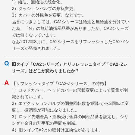
1）給油、無給油の統合化。
2）クッションバルブの形状変更。
3）カバーの外観色を変更、などです。
品番につきましては、CA1シリーズは給油と無給油を分けてい
た為、「N」の無給油指示品番がありましたが、CA2シリーズ
では無くなっています。
なお2012年8月に、CA2シリーズをリフレッシュしたCA2-Zシ
リーズが発売されました。
旧タイプ「CA2シリーズ」とリフレッシュタイプ「CA2-Zシ
リーズ」はどこが変わりましたか？
【リフレッシュタイプ「CA2‐Zシリーズ」の特徴】
1）ロッドカバー、ヘッドカバーの形状変更によって質量が削
減されています。
2）エアクッションバルブの調整回転数を1回転から3回転に変
更し、微調整が可能になりました。
3）ロッド先端金具・揺動受け金具の同梱品番を設定し、シリ
ンダと金具の別手配の手間を削減。
4）旧タイプCA2との取付け互換性があります。