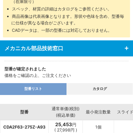
（在庫限り）
スペック、材質の詳細はカタログをご参照ください。
商品画像は代表画像となります。形状や色味を含め、型番毎
に仕様が異なる場合がございます。
CADデータは、一部の型番には対応しておりません。
メカニカル部品技術窓口
型番が確定されました
価格をご確認の上、ご注文ください
型番リスト
カタログ
通常単価(税別)
型番
最小発注数量
スライ
(税込単価)
25,453
円
CDA2F63-275Z-A93
1個
(
27,998
円
)