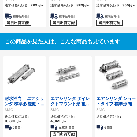
通常価格(税別)：
280
円
～
通常価格(税別)：
880
円
～
通常価格(税別)：
350
円
～
在庫品1日目
在庫品1日目
在庫品1日目
当日出荷可能
当日出荷可能
当日出荷可能
この商品を見た人は、こんな商品も見ています
耐水性向上 エアシリ
エアシリンダ ダイレ
エアシリンダ ショー
ンダ 標準形 複動・
クトマウント形 複
トタイプ 標準形 複
片ロッド CA2シリ
動・片ロッド CJ2R
動・片ロッド CM3
SMC
SMC
SMC
ーズ
シリーズ
シリーズ
通常価格(税別)：
通常価格(税別)：
通常価格(税別)：
-
10,891
円
～
4,065
円
～
9
日目～
在庫品1日目
6
日目～
当日出荷可能