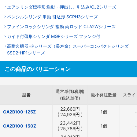
エアシリンダ標準形:単動・押出し、引込み/CJ2シリーズ
ペンシルシリンダ 単動 引込形 SCPH3シリーズ
ファインロックシリンダ 複動 両ロッド CLA2Wシリーズ
ガイド付薄形シリンダ MGPシリーズ フランジ付
高耐久機器HPシリーズ（長寿命）スーパーコンパクトシリンダ
SSD2-HP1シリーズ
この商品のバリエーション
通常単価(税別)
型番
最小発注数量
スライ
(税込単価)
22,660
円
CA2B100-125Z
1個
-
(
24,926
円
)
23,442
円
CA2B100-150Z
1個
-
(
25,786
円
)