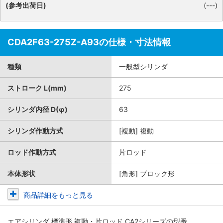
(参考出荷日)
(---)
CDA2F63-275Z-A93の仕様・寸法情報
種類
一般型シリンダ
ストローク L(mm)
275
シリンダ内径 D(φ)
63
シリンダ作動方式
[複動] 複動
ロッド作動方式
片ロッド
本体形状
[角形] ブロック形
商品詳細をもっと見る
エアシリンダ 標準形 複動・片ロッド CA2シリーズ
の型番