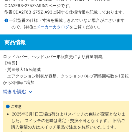
CDA2F63-275Z-A93のページです。
型番CDA2F63-275Z-A93に関する仕様情報を記載しております。
一部型番の仕様・寸法を掲載しきれていない場合がございます
ので、詳細は
メーカーカタログ
をご覧ください。
商品情報
ロッドカバー、ヘッドカバー形状変更により質量削減。
【特長】
・質量最大15％削減
・エアクッション制御が容易。クッションバルブ調整回転数を1回転
から3回転に増加
・小型オートスイッチから耐強磁界オートスイッチまで取付可能
続きを読む
・ロッド先端金具、揺動受け金具付の品番を設定しました
・豊富な取付支持金具
ご注意
2025年3月1日工場出荷分よりスイッチの色味が変更となりま
した。 スイッチの色味は選定・交換不可となります。 旧品ご
購入希望の方はスイッチ単品で注文をお願いいたします。