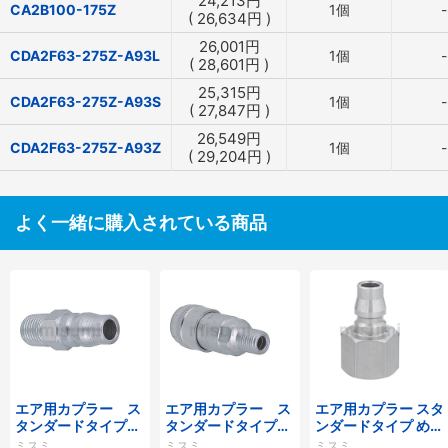
24,213
円
CA2B100-175Z
1個
-
(
26,634
円
)
26,001
円
CDA2F63-275Z-A93L
1個
-
(
28,601
円
)
25,315
円
CDA2F63-275Z-A93S
1個
-
(
27,847
円
)
26,549
円
CDA2F63-275Z-A93Z
1個
-
(
29,204
円
)
よく一緒に購入されている商品
エア用カプラー ス
エア用カプラー ス
エア用カプラー スタ
タンダードタイプ
タンダードタイプ
ンダードタイプ めね
おねじプラグ
おねじソケット
じプラグ
ミスミ
ミスミ
ミスミ