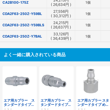
24,213
円
CA2B100-175Z
1個
(
26,634
円
)
27,556
円
CDA2F63-250Z-Y59BL
1個
(
30,312
円
)
24,215
円
CDA2F63-250Z-Y59BLS
1個
(
26,637
円
)
33,126
円
CDA2F63-250Z-Y7BAL
1個
(
36,439
円
)
よく一緒に購入されている商品
エア用カプラー ス
エア用カプラー ス
エア用カプラー スタ
タンダードタイプ
タンダードタイプ
ンダードタイプ めね
おねじプラグ
おねじソケット
じプラグ
ミスミ
ミスミ
ミスミ