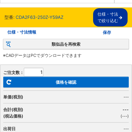
仕様・寸法

型番:
CDA2F63-250Z-Y59AZ
で絞り込む
仕様・寸法情報
保存
類似品を再検索
※CADデータはPCでダウンロードできます
ご注文数：
価格を確認
単価(税別)
---
合計(税別)
---
(税込価格)
(
---
)
出荷日
---