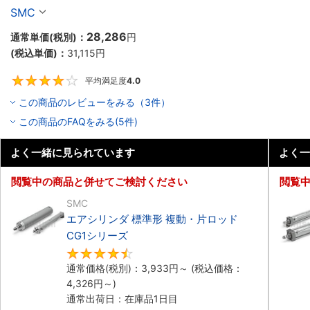
SMC
28,286
通常単価(税別)：
円
(税込単価)：
31,115
円
平均満足度
4.0
4
この商品のレビューをみる（3件）
この商品のFAQをみる(5件)
よく一緒に見られています
よく一
閲覧中の商品と併せてご検討ください
閲覧
SMC
エアシリンダ 標準形 複動・片ロッド
CG1シリーズ
4.5
通常価格(税別)：
3,933
円
～
(税込価格：
4,326
円
～)
通常出荷日：在庫品1日目