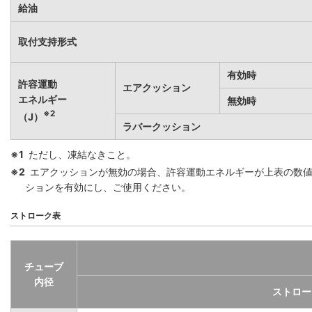
給油
取付支持形式
有効時
許容運動
エアクッション
エネルギー
無効時
※2
（J）
ラバークッション
※1
ただし、凍結なきこと。
※2
エアクッションが無効の場合、許容運動エネルギーが上表の数
ションを有効にし、ご使用ください。
ストローク表
チューブ
内径
ストロー