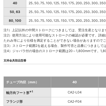
40
25､50､75､100､125､150､175､200､250､300､35
50, 63
25､50､75､100､125､150､175､200､250､300､35
80, 100
25､50､75､100､125､150､175､200､250､300､35
注1）上記以外の中間ストロークにつきましては、受注生産となりま
注2）使用方法により使用可能なストロークの確認が必要です。詳細
たわみ等により仕様を満足することができない場合がありますので
注3）ストローク範囲2を超える場合、製作可否と品番につきまして
注4）ジャバラ付の場合のストローク範囲は20～1,800mmです。1
支持金具部品型番
チューブ内径（mm）
40
※1
CA2-L04
軸方向フート形
フランジ形
CA2-F04