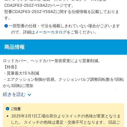
CDA2F63-250Z-Y59AZのページです。
型番CDA2F63-250Z-Y59AZに関する仕様情報を記載しておりま
す。
一部型番の仕様・寸法を掲載しきれていない場合がございます
ので、詳細は
メーカーカタログ
をご覧ください。
商品情報
ロッドカバー、ヘッドカバー形状変更により質量削減。
【特長】
・質量最大15％削減
・エアクッション制御が容易。クッションバルブ調整回転数を1回転
から3回転に増加
・小型オートスイッチから耐強磁界オートスイッチまで取付可能
続きを読む
・ロッド先端金具、揺動受け金具付の品番を設定しました
・豊富な取付支持金具
ご注意
2025年3月1日工場出荷分よりスイッチの色味が変更となりま
した。 スイッチの色味は選定・交換不可となります。 旧品ご