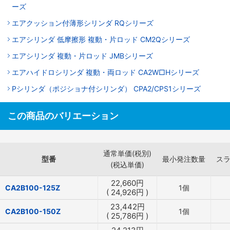
ーズ
エアクッション付薄形シリンダ RQシリーズ
エアシリンダ 低摩擦形 複動・片ロッド CM2Qシリーズ
エアシリンダ 複動・片ロッド JMBシリーズ
エアハイドロシリンダ 複動・両ロッド CA2W□Hシリーズ
Pシリンダ（ポジショナ付シリンダ） CPA2/CPS1シリーズ
この商品のバリエーション
通常単価(税別)
型番
最小発注数量
ス
(税込単価)
22,660
円
CA2B100-125Z
1個
(
24,926
円
)
23,442
円
CA2B100-150Z
1個
(
25,786
円
)