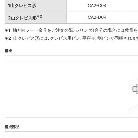
1山クレビス形
CA2-C04
※2
CA2-D04
2山クレビス形
※1
軸方向フート金具をご注文の際､シリンダ1台分の場合には数量を
※2
山クレビス形には､クレビス用ピン､平座金､割ピンが同梱されま
構造
構成部品