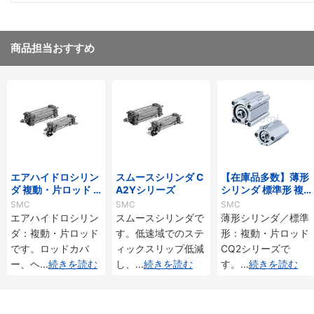
商品担当おすすめ
エアハイドロシリン
スムースシリンダ C
【在庫品多数】薄形
ダ 複動・片ロッド C
A2Yシリーズ
シリンダ 標準形 複
A2□Hシリーズ
動・片ロッド CQ2
SMC
SMC
SMC
シリーズ
エアハイドロシリン
スムースシリンダで
薄形シリンダ／標準
ダ：複動・片ロッド
す。低速域でのステ
形：複動・片ロッド
です。ロッドカバ
ィックスリップ低減
CQ2シリーズで
ー、ヘ
...
続きを読む
し、
...
続きを読む
す。
...
続きを読む