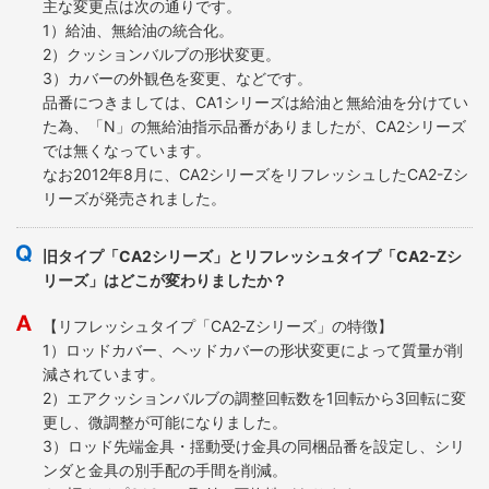
主な変更点は次の通りです。
1）給油、無給油の統合化。
2）クッションバルブの形状変更。
3）カバーの外観色を変更、などです。
品番につきましては、CA1シリーズは給油と無給油を分けてい
た為、「N」の無給油指示品番がありましたが、CA2シリーズ
では無くなっています。
なお2012年8月に、CA2シリーズをリフレッシュしたCA2-Zシ
リーズが発売されました。
旧タイプ「CA2シリーズ」とリフレッシュタイプ「CA2-Zシ
リーズ」はどこが変わりましたか？
【リフレッシュタイプ「CA2‐Zシリーズ」の特徴】
1）ロッドカバー、ヘッドカバーの形状変更によって質量が削
減されています。
2）エアクッションバルブの調整回転数を1回転から3回転に変
更し、微調整が可能になりました。
3）ロッド先端金具・揺動受け金具の同梱品番を設定し、シリ
ンダと金具の別手配の手間を削減。