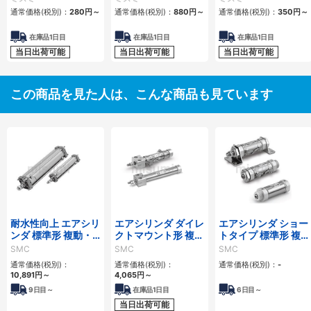
通常価格(税別)：
280
円
～
通常価格(税別)：
880
円
～
通常価格(税別)：
350
円
～
在庫品1日目
在庫品1日目
在庫品1日目
当日出荷可能
当日出荷可能
当日出荷可能
この商品を見た人は、こんな商品も見ています
耐水性向上 エアシリ
エアシリンダ ダイレ
エアシリンダ ショー
ンダ 標準形 複動・
クトマウント形 複
トタイプ 標準形 複
片ロッド CA2シリ
動・片ロッド CJ2R
動・片ロッド CM3
SMC
SMC
SMC
ーズ
シリーズ
シリーズ
通常価格(税別)：
通常価格(税別)：
通常価格(税別)：
-
10,891
円
～
4,065
円
～
9
日目～
在庫品1日目
6
日目～
当日出荷可能