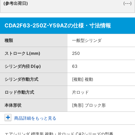
(参考出荷日)
(---)
CDA2F63-250Z-Y59AZの仕様・寸法情報
種類
一般型シリンダ
ストローク L(mm)
250
シリンダ内径 D(φ)
63
シリンダ作動方式
[複動] 複動
ロッド作動方式
片ロッド
本体形状
[角形] ブロック形
商品詳細をもっと見る
エアシリンダ 標準形 複動・片ロッド CA2シリーズ
の型番