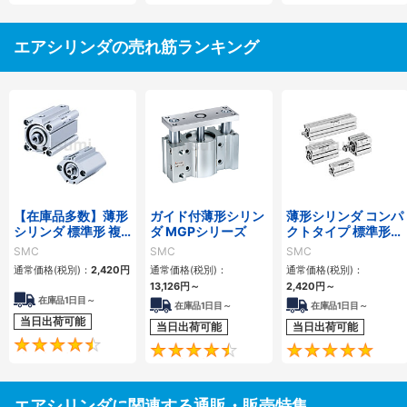
エアシリンダの売れ筋ランキング
【在庫品多数】薄形
ガイド付薄形シリン
薄形シリンダ コンパ
シリンダ 標準形 複
ダ MGPシリーズ
クトタイプ 標準形
動・片ロッド CQ2
複動 片ロッド CQS
SMC
SMC
SMC
シリーズ
シリーズ
通常価格(税別)：
2,420
円
通常価格(税別)：
通常価格(税別)：
13,126
円
～
2,420
円
～
在庫品1日目～
在庫品1日目～
在庫品1日目～
当日出荷可能
当日出荷可能
当日出荷可能
4.5
4.6
エアシリンダに関連する通販・販売特集