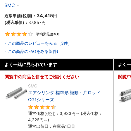
SMC
34,415
通常単価(税別)：
円
(税込単価)：
37,857
円
平均満足度
4.0
4
この商品のレビューをみる（3件）
この商品のFAQをみる(5件)
よく一緒に見られています
よく一
閲覧中の商品と併せてご検討ください
閲覧
SMC
エアシリンダ 標準形 複動・片ロッド
CG1シリーズ
4.5
通常価格(税別)：
3,933
円
～
(税込価格：
4,326
円
～)
通常出荷日：在庫品1日目