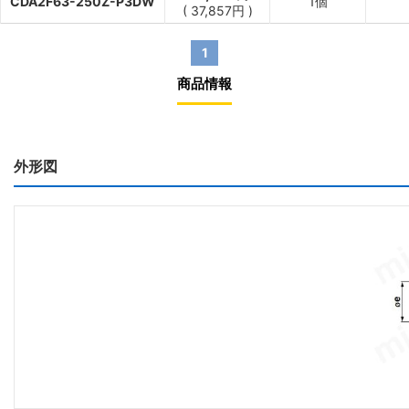
CDA2F63-250Z-P3DW
1個
(
37,857
円
)
1
商品情報
外形図