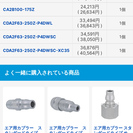
24,213
円
CA2B100-175Z
1個
(
26,634
円
)
33,494
円
CDA2F63-250Z-P4DWL
1個
(
36,843
円
)
34,591
円
CDA2F63-250Z-P4DWSC
1個
(
38,050
円
)
36,876
円
CDA2F63-250Z-P4DWSC-XC35
1個
(
40,564
円
)
よく一緒に購入されている商品
エア用カプラー ス
エア用カプラー ス
エア用カプラー スタ
タンダードタイプ
タンダードタイプ
ンダードタイプ めね