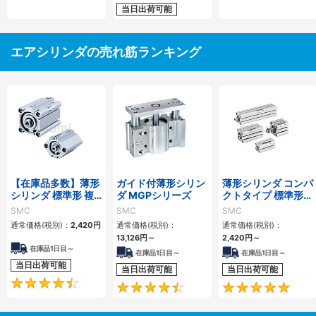
当日出荷可能
エアシリンダの売れ筋ランキング
【在庫品多数】薄形
ガイド付薄形シリン
薄形シリンダ コンパ
シリンダ 標準形 複
ダ MGPシリーズ
クトタイプ 標準形
動・片ロッド CQ2
複動 片ロッド CQS
SMC
SMC
SMC
シリーズ
シリーズ
通常価格(税別)：
2,420
円
通常価格(税別)：
通常価格(税別)：
13,126
円
～
2,420
円
～
在庫品1日目～
在庫品1日目～
在庫品1日目～
当日出荷可能
当日出荷可能
当日出荷可能
4.5
4.6