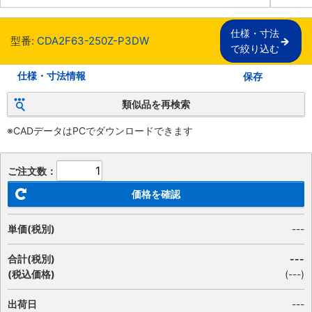
仕様・寸法

型番:
CDA2F63-250Z-P3DW
で絞り込む
仕様・寸法情報
保存
類似品を再検索
※CADデータはPCでダウンロードできます
ご注文数：
価格を確認
単価(税別)
---
合計(税別)
---
(税込価格)
(
---
)
出荷日
---