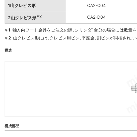
1山クレビス形
CA2-C04
※2
CA2-D04
2山クレビス形
※1
軸方向フート金具をご注文の際､シリンダ1台分の場合には数量を
※2
山クレビス形には､クレビス用ピン､平座金､割ピンが同梱されま
構造
構成部品