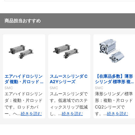
商品担当おすすめ
エアハイドロシリン
スムースシリンダ C
【在庫品多数】薄形
ダ 複動・片ロッド C
A2Yシリーズ
シリンダ 標準形 複
A2□Hシリーズ
動・片ロッド CQ2
SMC
SMC
SMC
シリーズ
エアハイドロシリン
スムースシリンダで
薄形シリンダ／標準
ダ：複動・片ロッド
す。低速域でのステ
形：複動・片ロッド
です。ロッドカバ
ィックスリップ低減
CQ2シリーズで
ー、ヘ
...
続きを読む
し、
...
続きを読む
す。
...
続きを読む