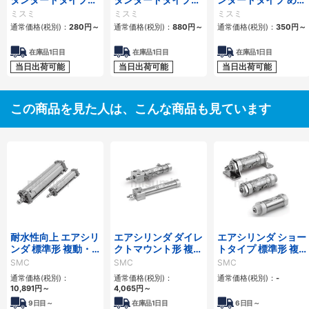
おねじプラグ
おねじソケット
じプラグ
ミスミ
ミスミ
ミスミ
通常価格(税別)：
280
円
～
通常価格(税別)：
880
円
～
通常価格(税別)：
350
円
～
在庫品1日目
在庫品1日目
在庫品1日目
当日出荷可能
当日出荷可能
当日出荷可能
この商品を見た人は、こんな商品も見ています
耐水性向上 エアシリ
エアシリンダ ダイレ
エアシリンダ ショー
ンダ 標準形 複動・
クトマウント形 複
トタイプ 標準形 複
片ロッド CA2シリ
動・片ロッド CJ2R
動・片ロッド CM3
SMC
SMC
SMC
ーズ
シリーズ
シリーズ
通常価格(税別)：
通常価格(税別)：
通常価格(税別)：
-
10,891
円
～
4,065
円
～
9
日目～
在庫品1日目
6
日目～