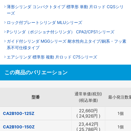
薄形シリンダ コンパクトタイプ 標準形 単動 片ロッド CQSシリ
ーズ
ロック付プレートシリンダ MLUシリーズ
Pシリンダ（ポジショナ付シリンダ） CPA2/CPS1シリーズ
ガイド付シリンダ MGGシリーズ 耐水性向上タイプ/銅系・フッ素
系不可仕様タイプ
エアシリンダ 標準形 複動 片ロッド C75シリーズ
この商品のバリエーション
通常単価(税別)
型番
最小発注数
(税込単価)
22,660
円
CA2B100-125Z
1個
(
24,926
円
)
23,442
円
CA2B100-150Z
1個
(
25,786
円
)