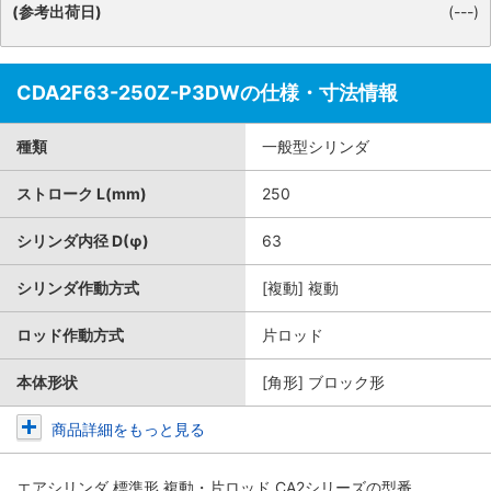
(参考出荷日)
(---)
CDA2F63-250Z-P3DWの仕様・寸法情報
種類
一般型シリンダ
ストローク L(mm)
250
シリンダ内径 D(φ)
63
シリンダ作動方式
[複動] 複動
ロッド作動方式
片ロッド
本体形状
[角形] ブロック形
商品詳細をもっと見る
エアシリンダ 標準形 複動・片ロッド CA2シリーズ
の型番