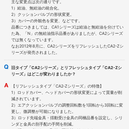
主な変更点は次の通りです。
1）給油、無給油の統合化。
2）クッションバルブの形状変更。
3）カバーの外観色を変更、などです。
品番につきましては、CA1シリーズは給油と無給油を分けてい
た為、「N」の無給油指示品番がありましたが、CA2シリーズ
では無くなっています。
なお2012年8月に、CA2シリーズをリフレッシュしたCA2-Zシ
リーズが発売されました。
旧タイプ「CA2シリーズ」とリフレッシュタイプ「CA2-Zシ
リーズ」はどこが変わりましたか？
【リフレッシュタイプ「CA2‐Zシリーズ」の特徴】
1）ロッドカバー、ヘッドカバーの形状変更によって質量が削
減されています。
2）エアクッションバルブの調整回転数を1回転から3回転に変
更し、微調整が可能になりました。
3）ロッド先端金具・揺動受け金具の同梱品番を設定し、シリ
ンダと金具の別手配の手間を削減。