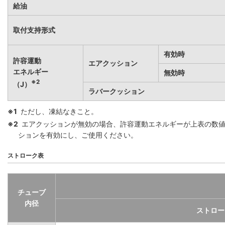
給油
取付支持形式
有効時
許容運動
エアクッション
エネルギー
無効時
※2
（J）
ラバークッション
※1
ただし、凍結なきこと。
※2
エアクッションが無効の場合、許容運動エネルギーが上表の数
ションを有効にし、ご使用ください。
ストローク表
チューブ
内径
ストロー