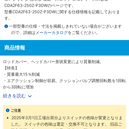
CDA2F63-250Z-P3DWのページです。
型番CDA2F63-250Z-P3DWに関する仕様情報を記載しておりま
す。
一部型番の仕様・寸法を掲載しきれていない場合がございます
ので、詳細は
メーカーカタログ
をご覧ください。
商品情報
ロッドカバー、ヘッドカバー形状変更により質量削減。
【特長】
・質量最大15％削減
・エアクッション制御が容易。クッションバルブ調整回転数を1回転
から3回転に増加
・小型オートスイッチから耐強磁界オートスイッチまで取付可能
続きを読む
・ロッド先端金具、揺動受け金具付の品番を設定しました
・豊富な取付支持金具
ご注意
2025年3月1日工場出荷分よりスイッチの色味が変更となりま
した。 スイッチの色味は選定・交換不可となります。 旧品ご