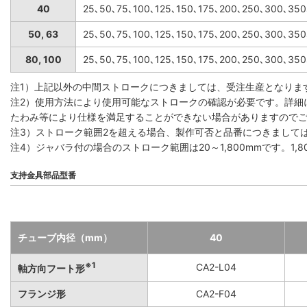
40
25､50､75､100､125､150､175､200､250､300､35
50, 63
25､50､75､100､125､150､175､200､250､300､35
80, 100
25､50､75､100､125､150､175､200､250､300､35
注1）上記以外の中間ストロークにつきましては、受注生産となりま
注2）使用方法により使用可能なストロークの確認が必要です。詳細
たわみ等により仕様を満足することができない場合がありますので
注3）ストローク範囲2を超える場合、製作可否と品番につきまして
注4）ジャバラ付の場合のストローク範囲は20～1,800mmです。1
支持金具部品型番
チューブ内径（mm）
40
※1
CA2-L04
軸方向フート形
フランジ形
CA2-F04